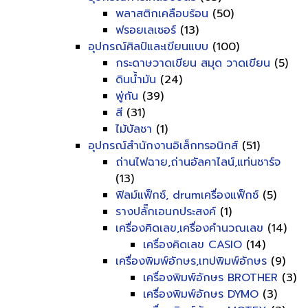
พลาสติกเคลือบร้อน
(50)
ฟรอยเลเซอร์
(13)
อุปกรณ์ศิลป์และเขียนแบบ
(100)
กระดาษวาดเขียน สมุด วาดเขียน
(5)
ดินน้ำมัน
(24)
พู่กัน
(39)
สี
(31)
ไม้บัลชา
(1)
อุปกรณ์สำนักงานอิเล็กทรอนิกส์
(51)
ถ่านไฟฉาย,ถ่านอัลคาไลน์,แท่นชาร์จ
(13)
ฟิลม์แฟ็กซ์, drumเครื่องแฟ็กซ์
(5)
รางปลั๊กเอนกประสงค์
(1)
เครื่องคิดเลข,เครื่องคำนวณเลข
(14)
เครื่องคิดเลข CASIO
(14)
เครื่องพิมพ์อักษร,เทปพิมพ์อักษร
(9)
เครื่องพิมพ์อักษร BROTHER
(3)
เครื่องพิมพ์อักษร DYMO
(3)