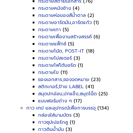
กระดาษสีถ่ายเอกสาร
(76)
กระดาษหนังช้าง
(4)
กระดาษห่อของสีน้ำตาล
(2)
กระดาษอาร์ตมัน,อาร์ตแก้ว
(1)
กระดาษเทา
(5)
กระดาษเพื่องานสร้างสรรค์
(6)
กระดาษแฟ็กซ์
(5)
กระดาษโน้ต, POST-IT
(18)
กระดาษโปสเตอร์
(3)
กระดาษโฟโต้บอร์ด
(1)
กระดาษไข
(11)
ซองเอกสาร,ซองจดหมาย
(23)
สติกเกอร์,ป้าย LABEL
(41)
สมุดปกอ่อน,ปกแข็ง,สมุดโน็ต
(25)
แบบฟอร์มต่าง ๆ
(17)
กาว เทป และอุปกรณ์เพื่อการบรรจุ
(134)
กล่องใส่นามบัตร
(3)
กาวซุปเปอร์กลู
(1)
กาวดินน้ำมัน
(3)