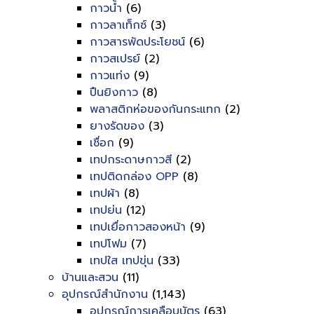
กาวน้ำ
(6)
กาวลาเท็กซ์
(3)
กาวสารพัดประโยชน์
(6)
กาวสเปรย์
(2)
กาวแท่ง
(9)
ปืนยิงกาว
(8)
พลาสติกห่อของกันกระแทก
(2)
ยางรัดของ
(3)
เชื่อก
(9)
เทปกระดาษกาวสี
(2)
เทปติดกล่อง OPP
(8)
เทปผ้า
(8)
เทปย่น
(12)
เทปเยื่อกาวสองหน้า
(9)
เทปโฟม
(7)
เทปใส เทปขุ่น
(33)
บ้านและสวน
(11)
อุปกรณ์สำนักงาน
(1,143)
อุปกรณ์การเคลือบบัตร
(63)