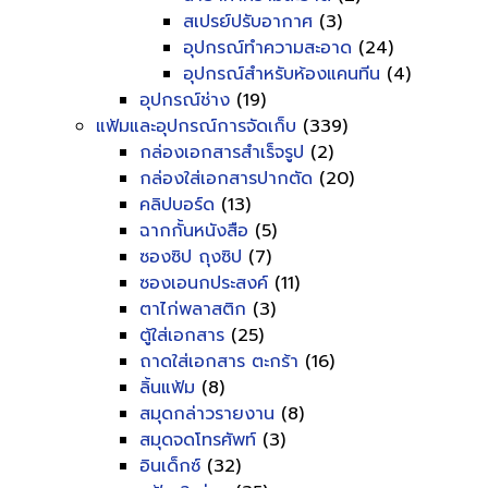
สเปรย์ปรับอากาศ
(3)
อุปกรณ์ทำความสะอาด
(24)
อุปกรณ์สำหรับห้องแคนทีน
(4)
อุปกรณ์ช่าง
(19)
แฟ้มและอุปกรณ์การจัดเก็บ
(339)
กล่องเอกสารสำเร็จรูป
(2)
กล่องใส่เอกสารปากตัด
(20)
คลิปบอร์ด
(13)
ฉากกั้นหนังสือ
(5)
ซองซิป ถุงซิป
(7)
ซองเอนกประสงค์
(11)
ตาไก่พลาสติก
(3)
ตู้ใส่เอกสาร
(25)
ถาดใส่เอกสาร ตะกร้า
(16)
ลิ้นแฟ้ม
(8)
สมุดกล่าวรายงาน
(8)
สมุดจดโทรศัพท์
(3)
อินเด็กซ์
(32)