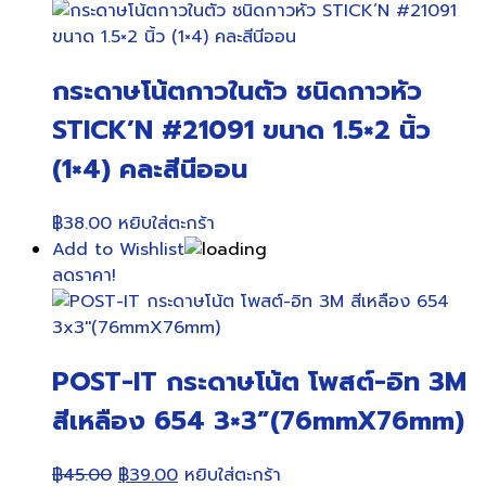
was:
is:
฿28.00.
฿25.00.
กระดาษโน้ตกาวในตัว ชนิดกาวหัว
STICK’N #21091 ขนาด 1.5×2 นิ้ว
(1×4) คละสีนีออน
฿
38.00
หยิบใส่ตะกร้า
Add to Wishlist
ลดราคา!
POST-IT กระดาษโน้ต โพสต์-อิท 3M
สีเหลือง 654 3×3”(76mmX76mm)
Original
Current
฿
45.00
฿
39.00
หยิบใส่ตะกร้า