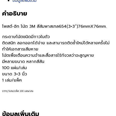
ข้อมูลเพิ่มเติม
คำอธิบาย
โพสต์-อิท โน้ต 3M สีส้มพาสเทล654(3×3”)76mmX76mm.
กระดาษโน้ตชนิดมีกาวในตัว
ติดสนิท ลอกออกได้ง่าย และสามารถติดซ้ำใหม่ได้หลายครั้งไม่
ทำให้เอกสารเสียหาย
โน้ตเพื่อเตือนความจำและสื่อสารไร้กังวลว่าจะสูญหาย
มีหลายขนาด หลากสีสัน
100 แผ่น/เล่ม
ขนาด 3×3 นิ้ว
1 เล่ม/แพ็ค
บรรจุ 5เล่ม/แพ็ค
100 แผ่น/เล่ม
ข้อมูลเพิ่มเติม