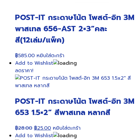
POST-IT กระดาษโน้ต โพสต์-อิท 3M
พาสเทล 656-AST 2×3”คละ
สี(12เล่ม/แพ็ค)
฿
585.00
หยิบใส่ตะกร้า
Add to Wishlist
ลดราคา!
POST-IT กระดาษโน้ต โพสต์-อิท 3M
653 1.5×2” สีพาสเทล หลากสี
Original
Current
฿
28.00
฿
25.00
หยิบใส่ตะกร้า
price
price
Add to Wishlist