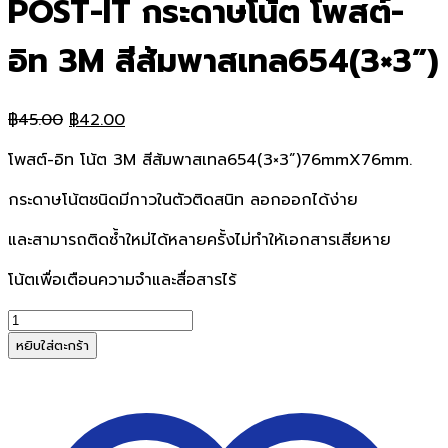
POST-IT กระดาษโน้ต โพสต์-
อิท 3M สีส้มพาสเทล654(3×3”)
Original
Current
฿
45.00
฿
42.00
price
price
โพสต์-อิท โน้ต 3M สีส้มพาสเทล654(3×3”)76mmX76mm.
was:
is:
฿45.00.
฿42.00.
กระดาษโน้ตชนิดมีกาวในตัวติดสนิท ลอกออกได้ง่าย
และสามารถติดซ้ำใหม่ได้หลายครั้งไม่ทำให้เอกสารเสียหาย
โน้ตเพื่อเตือนความจำและสื่อสารไร้
จำนวน
POST-
หยิบใส่ตะกร้า
IT
กระดาษ
โน้ต
โพสต์-