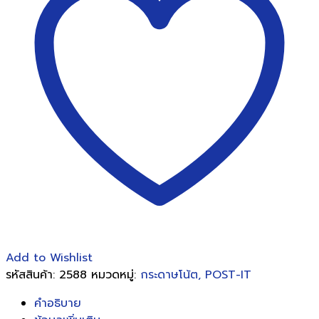
อิท
3M
สี
ส้ม
พาส
เทล654(3x3'')
ชิ้น
Add to Wishlist
รหัสสินค้า:
2588
หมวดหมู่:
กระดาษโน้ต, POST-IT
คำอธิบาย