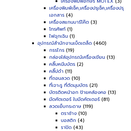
เครื่องพิมพ์อักษร MOTEX
(3)
เครื่องพิมพ์เช็ค,เครื่องปรุเช็ค,เครื่องปรุ
เอกสาร
(4)
เครื่องสแกนบาร์โค๊ต
(3)
โทรศัพท์
(1)
ไฟฉุกเฉิน
(1)
อุปกรณ์สำนักงานเบ็ดเตล็ด
(460)
กรรไกร
(19)
กล่องใส่อุปกรณ์เครื่องเขียน
(13)
คลิ๊บหนีบบัตร
(2)
คลิ๊ปดำ
(11)
ที่ถอนลวด
(10)
ที่เจาะรู ที่ตัดมุมบัตร
(21)
บัตรติดหน้าอก ป้ายคล้องคอ
(13)
มีดคัตเตอร์ ใบมีดคัตเตอร์
(81)
ลวดเย็บกระดาษ
(119)
ตราช้าง
(10)
บอสติก
(4)
ราปิด
(43)