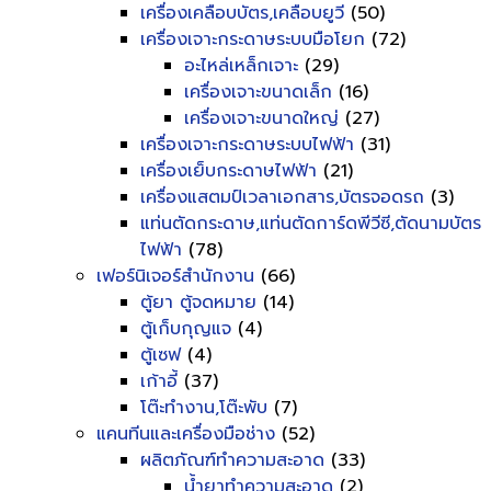
เครื่องเคลือบบัตร,เคลือบยูวี
(50)
เครื่องเจาะกระดาษระบบมือโยก
(72)
อะไหล่เหล็กเจาะ
(29)
เครื่องเจาะขนาดเล็ก
(16)
เครื่องเจาะขนาดใหญ่
(27)
เครื่องเจาะกระดาษระบบไฟฟ้า
(31)
เครื่องเย็บกระดาษไฟฟ้า
(21)
เครื่องแสตมป์เวลาเอกสาร,บัตรจอดรถ
(3)
แท่นตัดกระดาษ,แท่นตัดการ์ดพีวีซี,ตัดนามบัตร
ไฟฟ้า
(78)
เฟอร์นิเจอร์สำนักงาน
(66)
ตู้ยา ตู้จดหมาย
(14)
ตู้เก็บกุญแจ
(4)
ตู้เซฟ
(4)
เก้าอี้
(37)
โต๊ะทำงาน,โต๊ะพับ
(7)
แคนทีนและเครื่องมือช่าง
(52)
ผลิตภัณฑ์ทำความสะอาด
(33)
น้ำยาทำความสะอาด
(2)