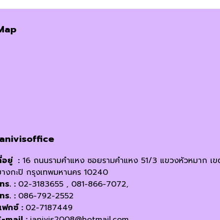
price
price
was:
is:
Map
฿45.00.
฿39.00.
janivisoffice
ี่อยู่ :
16 ถนนรามคำแหง ซอยรามคำแหง 51/3 แขวงหัวหมาก เข
บางกะปิ กรุงเทพมหานคร 10240
โทร. :
02-3183655 , 081-866-7072,
โทร. :
086-792-2552
แฟกซ์ :
02-7187449
E-mail :
janivis2008@hotmail.com