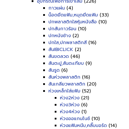
อุปกรณ์เพื่อการเข้าเล่ม
(226)
กาวแผ่น
(4)
น็อดยึดแฟ้ม,หมุดยึดแฟ้ม
(33)
ปกพลาสติกใสหุ้มหนังสือ
(10)
ปกสันกาวร้อน
(10)
ปกหนังช้าง
(2)
ปกใส,ปกพลาสติกสี
(16)
สันIBICLICK
(2)
สันขดลวด
(46)
สันตะปู,สันตะเกียบ
(9)
สันรูด
(6)
สันห่วงพลาสติก
(16)
สันเกลียวพลาสติก
(20)
ห่วงเหล็กใส่แฟ้ม
(52)
ห่วง2ห่วง
(21)
ห่วง3ห่วง
(6)
ห่วง4ห่วง
(1)
ห่วงออแกนไนซ์
(10)
ห่วงแฟ้มหนีบ,คลิ๊บบอร์ด
(14)