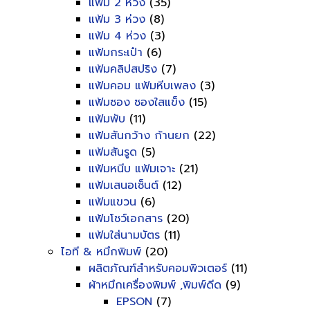
แฟ้ม 2 ห่วง
(35)
แฟ้ม 3 ห่วง
(8)
แฟ้ม 4 ห่วง
(3)
แฟ้มกระเป๋า
(6)
แฟ้มคลิปสปริง
(7)
แฟ้มคอม แฟ้มหีบเพลง
(3)
แฟ้มซอง ซองใสแข็ง
(15)
แฟ้มพับ
(11)
แฟ้มสันกว้าง ก้านยก
(22)
แฟ้มสันรูด
(5)
แฟ้มหนีบ แฟ้มเจาะ
(21)
แฟ้มเสนอเซ็นต์
(12)
แฟ้มแขวน
(6)
แฟ้มโชว์เอกสาร
(20)
แฟ้มใส่นามบัตร
(11)
ไอที & หมึกพิมพ์
(20)
ผลิตภัณฑ์สำหรับคอมพิวเตอร์
(11)
ผ้าหมึกเครื่องพิมพ์ ,พิมพ์ดีด
(9)
EPSON
(7)