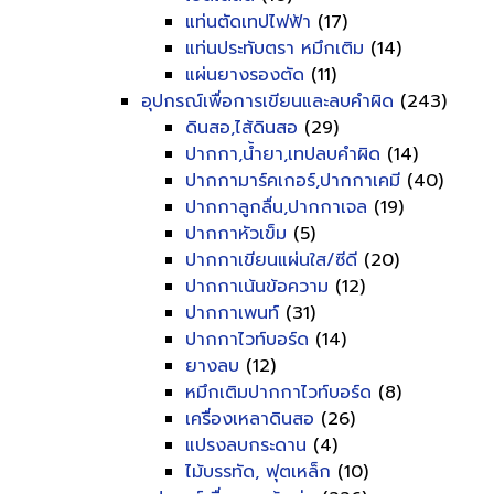
แท่นตัดเทปไฟฟ้า
(17)
แท่นประทับตรา หมึกเติม
(14)
แผ่นยางรองตัด
(11)
อุปกรณ์เพื่อการเขียนและลบคำผิด
(243)
ดินสอ,ไส้ดินสอ
(29)
ปากกา,น้ำยา,เทปลบคำผิด
(14)
ปากกามาร์คเกอร์,ปากกาเคมี
(40)
ปากกาลูกลื่น,ปากกาเจล
(19)
ปากกาหัวเข็ม
(5)
ปากกาเขียนแผ่นใส/ซีดี
(20)
ปากกาเน้นข้อความ
(12)
ปากกาเพนท์
(31)
ปากกาไวท์บอร์ด
(14)
ยางลบ
(12)
หมึกเติมปากกาไวท์บอร์ด
(8)
เครื่องเหลาดินสอ
(26)
แปรงลบกระดาน
(4)
ไม้บรรทัด, ฟุตเหล็ก
(10)