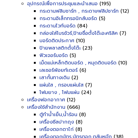
อุปกรณ์เพื่อการประชุมและนำเสนอ
(195)
กระดานฟลิบชาร์ท , กระดาษฟลิปชาร์ท
(12)
กระดานอิเล็กทรอนิกส์บอร์ด
(5)
กระดานไวท์บอร์ด
(84)
กล่องใส่โบรชัวร์,ป้ายชื่อตั้งโต๊ะอะคริลิค
(7)
บอร์ดติดประกาศ
(10)
ป้ายพลาสติกตั้งโต๊ะ
(23)
ฟิวเจอร์บอร์ด
(5)
เม็ดแม่เหล็กติดบอร์ด , หมุดติดบอร์ด
(10)
เลเซอร์พ้อยท์เตอร์
(6)
เสากั้นทางเดิน
(2)
แผ่นใส , กรอบแผ่นใส
(7)
โฟมยาง , โฟมแผ่น
(24)
เครื่องฟอกอากาศ
(12)
เครื่องใช้สำนักงาน
(666)
ตู้ทำน้ำเย็น,น้ำร้อน
(8)
เครื่องซีลปากถุง
(8)
เครื่องตอกตาไก่
(8)
เครื่องตอกบัตร,บัตรตอก,ตลับหมึก
(38)