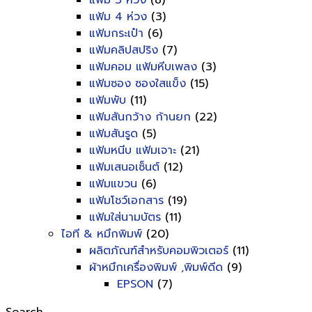
แฟ้ม 3 ห่วง
(8)
แฟ้ม 4 ห่วง
(3)
แฟ้มกระเป๋า
(6)
แฟ้มคลิปสปริง
(7)
แฟ้มคอม แฟ้มหีบเพลง
(3)
แฟ้มซอง ซองใสแข็ง
(15)
แฟ้มพับ
(11)
แฟ้มสันกว้าง ก้านยก
(22)
แฟ้มสันรูด
(5)
แฟ้มหนีบ แฟ้มเจาะ
(21)
แฟ้มเสนอเซ็นต์
(12)
แฟ้มแขวน
(6)
แฟ้มโชว์เอกสาร
(19)
แฟ้มใส่นามบัตร
(11)
ไอที & หมึกพิมพ์
(20)
ผลิตภัณฑ์สำหรับคอมพิวเตอร์
(11)
ผ้าหมึกเครื่องพิมพ์ ,พิมพ์ดีด
(9)
EPSON
(7)