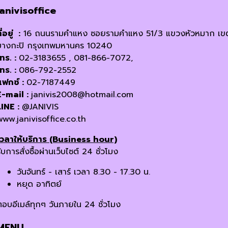
janivisoffice
ี่อยู่ :
16 ถนนรามคำแหง ซอยรามคำแหง 51/3 แขวงหัวหมาก เข
บางกะปิ กรุงเทพมหานคร 10240
โทร. :
02-3183655 , 081-866-7072,
โทร. :
086-792-2552
แฟกซ์ :
02-7187449
E-mail :
janivis2008@hotmail.com
LINE :
@JANIVIS
www.janivisoffice.co.th
เวลาให้บริการ (Business hour)
ับการสั่งซื้อผ่านเว็บไซต์ 24 ชั่วโมง
วันจันทร์ - เสาร์ เวลา 8.30 - 17.30 น.
หยุด อาทิตย์
ตอบอีเมล์ทุกๆ วันภายใน 24 ชั่วโมง
MENU