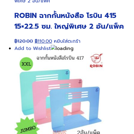
ROBIN ฉากกั้นหนังสือ โรบิน 415
15×22.5 ซม. ใหญ่พิเศษ 2 อัน/แพ็ค
Original
Current
฿
120.00
฿
110.00
หยิบใส่ตะกร้า
price
price
Add to Wishlist
was:
is:
฿120.00.
฿110.00.