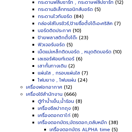
กระดานฟลิบชาร์ท , กระดาษฟลิปชาร์ท
(12)
กระดานอิเล็กทรอนิกส์บอร์ด
(5)
กระดานไวท์บอร์ด
(84)
กล่องใส่โบรชัวร์,ป้ายชื่อตั้งโต๊ะอะคริลิค
(7)
บอร์ดติดประกาศ
(10)
ป้ายพลาสติกตั้งโต๊ะ
(23)
ฟิวเจอร์บอร์ด
(5)
เม็ดแม่เหล็กติดบอร์ด , หมุดติดบอร์ด
(10)
เลเซอร์พ้อยท์เตอร์
(6)
เสากั้นทางเดิน
(2)
แผ่นใส , กรอบแผ่นใส
(7)
โฟมยาง , โฟมแผ่น
(24)
เครื่องฟอกอากาศ
(12)
เครื่องใช้สำนักงาน
(666)
ตู้ทำน้ำเย็น,น้ำร้อน
(8)
เครื่องซีลปากถุง
(8)
เครื่องตอกตาไก่
(8)
เครื่องตอกบัตร,บัตรตอก,ตลับหมึก
(38)
เครื่องตอกบัตร ALPHA time
(5)