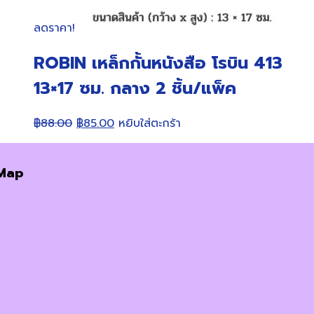
ลดราคา!
ROBIN เหล็กกั้นหนังสือ โรบิน 413
13×17 ซม. กลาง 2 ชิ้น/แพ็ค
Original
Current
฿
88.00
฿
85.00
หยิบใส่ตะกร้า
price
price
was:
is:
Map
฿88.00.
฿85.00.