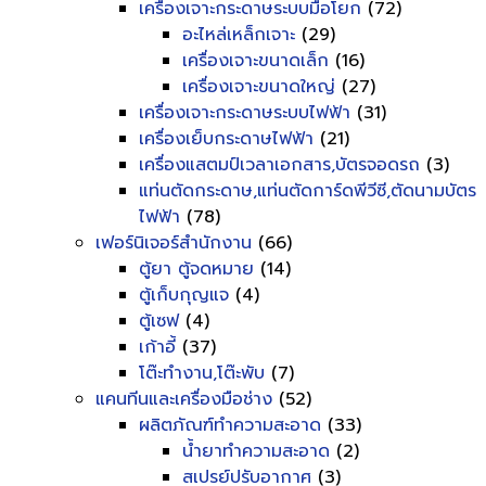
เครื่องเจาะกระดาษระบบมือโยก
(72)
อะไหล่เหล็กเจาะ
(29)
เครื่องเจาะขนาดเล็ก
(16)
เครื่องเจาะขนาดใหญ่
(27)
เครื่องเจาะกระดาษระบบไฟฟ้า
(31)
เครื่องเย็บกระดาษไฟฟ้า
(21)
เครื่องแสตมป์เวลาเอกสาร,บัตรจอดรถ
(3)
แท่นตัดกระดาษ,แท่นตัดการ์ดพีวีซี,ตัดนามบัตร
ไฟฟ้า
(78)
เฟอร์นิเจอร์สำนักงาน
(66)
ตู้ยา ตู้จดหมาย
(14)
ตู้เก็บกุญแจ
(4)
ตู้เซฟ
(4)
เก้าอี้
(37)
โต๊ะทำงาน,โต๊ะพับ
(7)
แคนทีนและเครื่องมือช่าง
(52)
ผลิตภัณฑ์ทำความสะอาด
(33)
น้ำยาทำความสะอาด
(2)
สเปรย์ปรับอากาศ
(3)