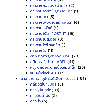
กระดาษหนังช้าง
(4)
กระดาษห่อของสีน้ำตาล
(2)
กระดาษอาร์ตมัน,อาร์ตแก้ว
(1)
กระดาษเทา
(5)
กระดาษเพื่องานสร้างสรรค์
(6)
กระดาษแฟ็กซ์
(5)
กระดาษโน้ต, POST-IT
(18)
กระดาษโปสเตอร์
(3)
กระดาษโฟโต้บอร์ด
(1)
กระดาษไข
(11)
ซองเอกสาร,ซองจดหมาย
(23)
สติกเกอร์,ป้าย LABEL
(41)
สมุดปกอ่อน,ปกแข็ง,สมุดโน็ต
(25)
แบบฟอร์มต่าง ๆ
(17)
กาว เทป และอุปกรณ์เพื่อการบรรจุ
(134)
กล่องใส่นามบัตร
(3)
กาวซุปเปอร์กลู
(1)
กาวดินน้ำมัน
(3)
กาวน้ำ
(6)