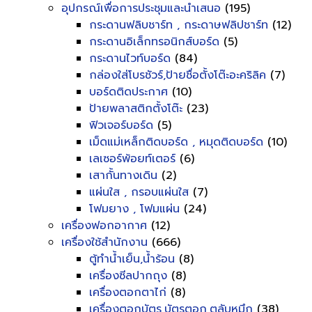
อุปกรณ์เพื่อการประชุมและนำเสนอ
(195)
กระดานฟลิบชาร์ท , กระดาษฟลิปชาร์ท
(12)
กระดานอิเล็กทรอนิกส์บอร์ด
(5)
กระดานไวท์บอร์ด
(84)
กล่องใส่โบรชัวร์,ป้ายชื่อตั้งโต๊ะอะคริลิค
(7)
บอร์ดติดประกาศ
(10)
ป้ายพลาสติกตั้งโต๊ะ
(23)
ฟิวเจอร์บอร์ด
(5)
เม็ดแม่เหล็กติดบอร์ด , หมุดติดบอร์ด
(10)
เลเซอร์พ้อยท์เตอร์
(6)
เสากั้นทางเดิน
(2)
แผ่นใส , กรอบแผ่นใส
(7)
โฟมยาง , โฟมแผ่น
(24)
เครื่องฟอกอากาศ
(12)
เครื่องใช้สำนักงาน
(666)
ตู้ทำน้ำเย็น,น้ำร้อน
(8)
เครื่องซีลปากถุง
(8)
เครื่องตอกตาไก่
(8)
เครื่องตอกบัตร,บัตรตอก,ตลับหมึก
(38)