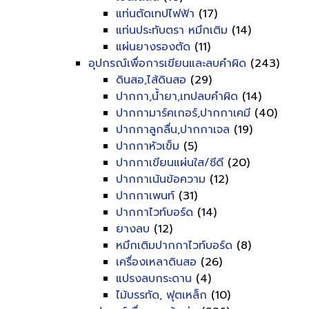
แท่นตัดเทปไฟฟ้า
(17)
แท่นประทับตรา หมึกเติม
(14)
แผ่นยางรองตัด
(11)
อุปกรณ์เพื่อการเขียนและลบคำผิด
(243)
ดินสอ,ไส้ดินสอ
(29)
ปากกา,น้ำยา,เทปลบคำผิด
(14)
ปากกามาร์คเกอร์,ปากกาเคมี
(40)
ปากกาลูกลื่น,ปากกาเจล
(19)
ปากกาหัวเข็ม
(5)
ปากกาเขียนแผ่นใส/ซีดี
(20)
ปากกาเน้นข้อความ
(12)
ปากกาเพนท์
(31)
ปากกาไวท์บอร์ด
(14)
ยางลบ
(12)
หมึกเติมปากกาไวท์บอร์ด
(8)
เครื่องเหลาดินสอ
(26)
แปรงลบกระดาน
(4)
ไม้บรรทัด, ฟุตเหล็ก
(10)