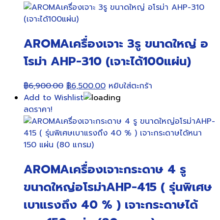
AROMAเครื่องเจาะ 3รู ขนาดใหญ่ อ
โรม่า AHP-310 (เจาะได้100แผ่น)
Original
Current
฿
6,900.00
฿
6,500.00
หยิบใส่ตะกร้า
price
price
Add to Wishlist
was:
is:
ลดราคา!
฿6,900.00.
฿6,500.00.
AROMAเครื่องเจาะกระดาษ 4 รู
ขนาดใหญ่อโรม่าAHP-415 ( รุ่นพิเศษ
เบาแรงถึง 40 % ) เจาะกระดาษได้