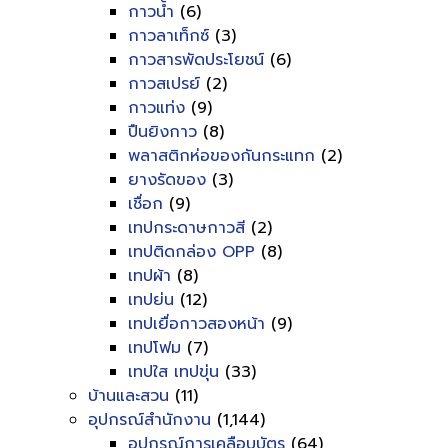
กาวน้ำ
(6)
กาวลาเท็กซ์
(3)
กาวสารพัดประโยชน์
(6)
กาวสเปรย์
(2)
กาวแท่ง
(9)
ปืนยิงกาว
(8)
พลาสติกห่อของกันกระแทก
(2)
ยางรัดของ
(3)
เชื่อก
(9)
เทปกระดาษกาวสี
(2)
เทปติดกล่อง OPP
(8)
เทปผ้า
(8)
เทปย่น
(12)
เทปเยื่อกาวสองหน้า
(9)
เทปโฟม
(7)
เทปใส เทปขุ่น
(33)
บ้านและสวน
(11)
อุปกรณ์สำนักงาน
(1,144)
อุปกรณ์การเคลือบบัตร
(64)