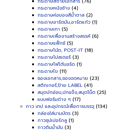
กระดาษสีถ่ายเอกสาร
(76)
กระดาษหนังช้าง
(4)
กระดาษห่อของสีน้ำตาล
(2)
กระดาษอาร์ตมัน,อาร์ตแก้ว
(1)
กระดาษเทา
(5)
กระดาษเพื่องานสร้างสรรค์
(6)
กระดาษแฟ็กซ์
(5)
กระดาษโน้ต, POST-IT
(18)
กระดาษโปสเตอร์
(3)
กระดาษโฟโต้บอร์ด
(1)
กระดาษไข
(11)
ซองเอกสาร,ซองจดหมาย
(23)
สติกเกอร์,ป้าย LABEL
(41)
สมุดปกอ่อน,ปกแข็ง,สมุดโน็ต
(25)
แบบฟอร์มต่าง ๆ
(17)
กาว เทป และอุปกรณ์เพื่อการบรรจุ
(134)
กล่องใส่นามบัตร
(3)
กาวซุปเปอร์กลู
(1)
กาวดินน้ำมัน
(3)