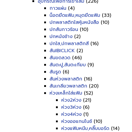
อุปกรณ์เพื่อการเข้าเล่ม
(226)
กาวแผ่น
(4)
น็อดยึดแฟ้ม,หมุดยึดแฟ้ม
(33)
ปกพลาสติกใสหุ้มหนังสือ
(10)
ปกสันกาวร้อน
(10)
ปกหนังช้าง
(2)
ปกใส,ปกพลาสติกสี
(16)
สันIBICLICK
(2)
สันขดลวด
(46)
สันตะปู,สันตะเกียบ
(9)
สันรูด
(6)
สันห่วงพลาสติก
(16)
สันเกลียวพลาสติก
(20)
ห่วงเหล็กใส่แฟ้ม
(52)
ห่วง2ห่วง
(21)
ห่วง3ห่วง
(6)
ห่วง4ห่วง
(1)
ห่วงออแกนไนซ์
(10)
ห่วงแฟ้มหนีบ,คลิ๊บบอร์ด
(14)