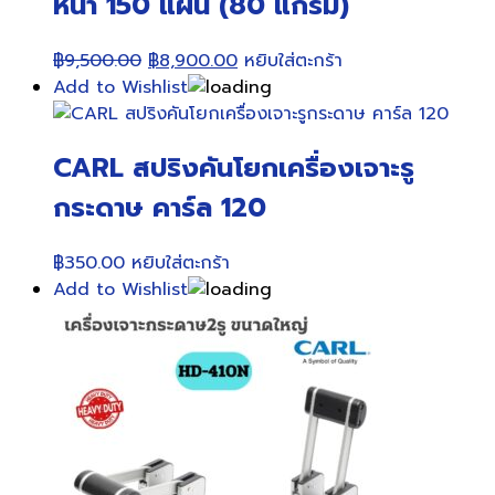
หนา 150 แผ่น (80 แกรม)
Original
Current
฿
9,500.00
฿
8,900.00
หยิบใส่ตะกร้า
price
price
Add to Wishlist
was:
is:
฿9,500.00.
฿8,900.00.
CARL สปริงคันโยกเครื่องเจาะรู
กระดาษ คาร์ล 120
฿
350.00
หยิบใส่ตะกร้า
Add to Wishlist