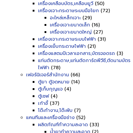
เครื่องเคลือบบัตร,เคลือบยูวี
(50)
เครื่องเจาะกระดาษระบบมือโยก
(72)
อะไหล่เหล็กเจาะ
(29)
เครื่องเจาะขนาดเล็ก
(16)
เครื่องเจาะขนาดใหญ่
(27)
เครื่องเจาะกระดาษระบบไฟฟ้า
(31)
เครื่องเย็บกระดาษไฟฟ้า
(21)
เครื่องแสตมป์เวลาเอกสาร,บัตรจอดรถ
(3)
แท่นตัดกระดาษ,แท่นตัดการ์ดพีวีซี,ตัดนามบัตร
ไฟฟ้า
(78)
เฟอร์นิเจอร์สำนักงาน
(66)
ตู้ยา ตู้จดหมาย
(14)
ตู้เก็บกุญแจ
(4)
ตู้เซฟ
(4)
เก้าอี้
(37)
โต๊ะทำงาน,โต๊ะพับ
(7)
แคนทีนและเครื่องมือช่าง
(52)
ผลิตภัณฑ์ทำความสะอาด
(33)
น้ำยาทำความสะอาด
(2)