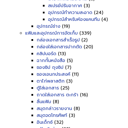
สเปรย์ปรับอากาศ
(3)
อุปกรณ์ทำความสะอาด
(24)
อุปกรณ์สำหรับห้องแคนทีน
(4)
อุปกรณ์ช่าง
(19)
แฟ้มและอุปกรณ์การจัดเก็บ
(339)
กล่องเอกสารสำเร็จรูป
(2)
กล่องใส่เอกสารปากตัด
(20)
คลิปบอร์ด
(13)
ฉากกั้นหนังสือ
(5)
ซองซิป ถุงซิป
(7)
ซองเอนกประสงค์
(11)
ตาไก่พลาสติก
(3)
ตู้ใส่เอกสาร
(25)
ถาดใส่เอกสาร ตะกร้า
(16)
ลิ้นแฟ้ม
(8)
สมุดกล่าวรายงาน
(8)
สมุดจดโทรศัพท์
(3)
อินเด็กซ์
(32)