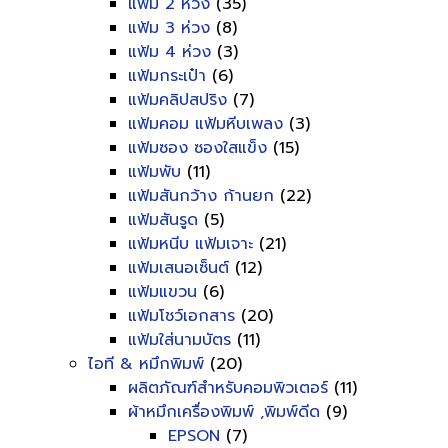
แฟ้ม 2 ห่วง
(35)
แฟ้ม 3 ห่วง
(8)
แฟ้ม 4 ห่วง
(3)
แฟ้มกระเป๋า
(6)
แฟ้มคลิปสปริง
(7)
แฟ้มคอม แฟ้มหีบเพลง
(3)
แฟ้มซอง ซองใสแข็ง
(15)
แฟ้มพับ
(11)
แฟ้มสันกว้าง ก้านยก
(22)
แฟ้มสันรูด
(5)
แฟ้มหนีบ แฟ้มเจาะ
(21)
แฟ้มเสนอเซ็นต์
(12)
แฟ้มแขวน
(6)
แฟ้มโชว์เอกสาร
(20)
แฟ้มใส่นามบัตร
(11)
ไอที & หมึกพิมพ์
(20)
ผลิตภัณฑ์สำหรับคอมพิวเตอร์
(11)
ผ้าหมึกเครื่องพิมพ์ ,พิมพ์ดีด
(9)
EPSON
(7)