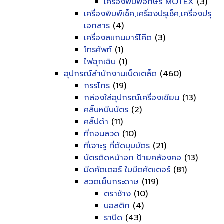
เครื่องพิมพ์อักษร MOTEX
(3)
เครื่องพิมพ์เช็ค,เครื่องปรุเช็ค,เครื่องปรุ
เอกสาร
(4)
เครื่องสแกนบาร์โค๊ต
(3)
โทรศัพท์
(1)
ไฟฉุกเฉิน
(1)
อุปกรณ์สำนักงานเบ็ดเตล็ด
(460)
กรรไกร
(19)
กล่องใส่อุปกรณ์เครื่องเขียน
(13)
คลิ๊บหนีบบัตร
(2)
คลิ๊ปดำ
(11)
ที่ถอนลวด
(10)
ที่เจาะรู ที่ตัดมุมบัตร
(21)
บัตรติดหน้าอก ป้ายคล้องคอ
(13)
มีดคัตเตอร์ ใบมีดคัตเตอร์
(81)
ลวดเย็บกระดาษ
(119)
ตราช้าง
(10)
บอสติก
(4)
ราปิด
(43)