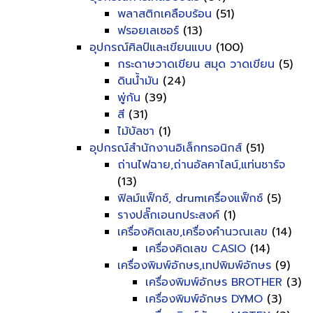
พลาสติกเคลือบร้อน
(51)
ฟรอยเลเซอร์
(13)
อุปกรณ์ศิลป์และเขียนแบบ
(100)
กระดาษวาดเขียน สมุด วาดเขียน
(5)
ดินน้ำมัน
(24)
พู่กัน
(39)
สี
(31)
ไม้บัลชา
(1)
อุปกรณ์สำนักงานอิเล็กทรอนิกส์
(51)
ถ่านไฟฉาย,ถ่านอัลคาไลน์,แท่นชาร์จ
(13)
ฟิลม์แฟ็กซ์, drumเครื่องแฟ็กซ์
(5)
รางปลั๊กเอนกประสงค์
(1)
เครื่องคิดเลข,เครื่องคำนวณเลข
(14)
เครื่องคิดเลข CASIO
(14)
เครื่องพิมพ์อักษร,เทปพิมพ์อักษร
(9)
เครื่องพิมพ์อักษร BROTHER
(3)
เครื่องพิมพ์อักษร DYMO
(3)