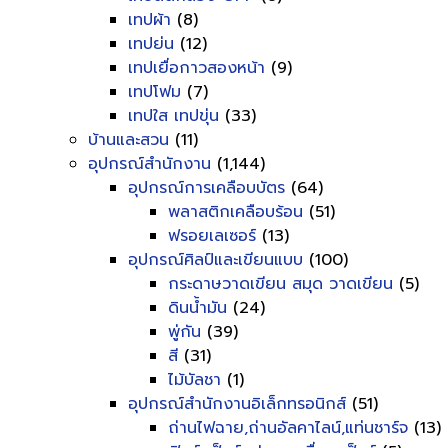
เทปผ้า
(8)
เทปย่น
(12)
เทปเยื่อกาวสองหน้า
(9)
เทปโฟม
(7)
เทปใส เทปขุ่น
(33)
บ้านและสวน
(11)
อุปกรณ์สำนักงาน
(1,144)
อุปกรณ์การเคลือบบัตร
(64)
พลาสติกเคลือบร้อน
(51)
ฟรอยเลเซอร์
(13)
อุปกรณ์ศิลป์และเขียนแบบ
(100)
กระดาษวาดเขียน สมุด วาดเขียน
(5)
ดินน้ำมัน
(24)
พู่กัน
(39)
สี
(31)
ไม้บัลชา
(1)
อุปกรณ์สำนักงานอิเล็กทรอนิกส์
(51)
ถ่านไฟฉาย,ถ่านอัลคาไลน์,แท่นชาร์จ
(13)