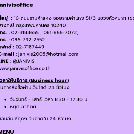
janivisoffice
ี่อยู่ :
16 ถนนรามคำแหง ซอยรามคำแหง 51/3 แขวงหัวหมาก เข
บางกะปิ กรุงเทพมหานคร 10240
โทร. :
02-3183655 , 081-866-7072,
โทร. :
086-792-2552
แฟกซ์ :
02-7187449
E-mail :
janivis2008@hotmail.com
LINE :
@JANIVIS
www.janivisoffice.co.th
เวลาให้บริการ (Business hour)
ับการสั่งซื้อผ่านเว็บไซต์ 24 ชั่วโมง
วันจันทร์ - เสาร์ เวลา 8.30 - 17.30 น.
หยุด อาทิตย์
ตอบอีเมล์ทุกๆ วันภายใน 24 ชั่วโมง
MENU