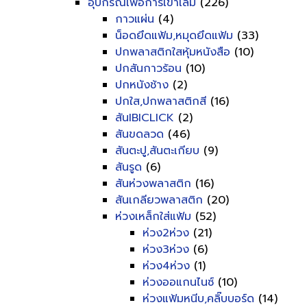
อุปกรณ์เพื่อการเข้าเล่ม
(226)
กาวแผ่น
(4)
น็อดยึดแฟ้ม,หมุดยึดแฟ้ม
(33)
ปกพลาสติกใสหุ้มหนังสือ
(10)
ปกสันกาวร้อน
(10)
ปกหนังช้าง
(2)
ปกใส,ปกพลาสติกสี
(16)
สันIBICLICK
(2)
สันขดลวด
(46)
สันตะปู,สันตะเกียบ
(9)
สันรูด
(6)
สันห่วงพลาสติก
(16)
สันเกลียวพลาสติก
(20)
ห่วงเหล็กใส่แฟ้ม
(52)
ห่วง2ห่วง
(21)
ห่วง3ห่วง
(6)
ห่วง4ห่วง
(1)
ห่วงออแกนไนซ์
(10)
ห่วงแฟ้มหนีบ,คลิ๊บบอร์ด
(14)