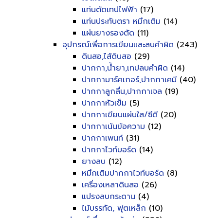
แท่นตัดเทปไฟฟ้า
(17)
แท่นประทับตรา หมึกเติม
(14)
แผ่นยางรองตัด
(11)
อุปกรณ์เพื่อการเขียนและลบคำผิด
(243)
ดินสอ,ไส้ดินสอ
(29)
ปากกา,น้ำยา,เทปลบคำผิด
(14)
ปากกามาร์คเกอร์,ปากกาเคมี
(40)
ปากกาลูกลื่น,ปากกาเจล
(19)
ปากกาหัวเข็ม
(5)
ปากกาเขียนแผ่นใส/ซีดี
(20)
ปากกาเน้นข้อความ
(12)
ปากกาเพนท์
(31)
ปากกาไวท์บอร์ด
(14)
ยางลบ
(12)
หมึกเติมปากกาไวท์บอร์ด
(8)
เครื่องเหลาดินสอ
(26)
แปรงลบกระดาน
(4)
ไม้บรรทัด, ฟุตเหล็ก
(10)