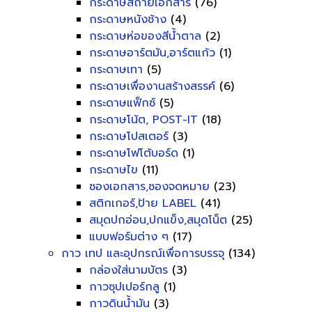
กระดาษสีถ่ายเอกสาร
(76)
กระดาษหนังช้าง
(4)
กระดาษห่อของสีน้ำตาล
(2)
กระดาษอาร์ตมัน,อาร์ตแก้ว
(1)
กระดาษเทา
(5)
กระดาษเพื่องานสร้างสรรค์
(6)
กระดาษแฟ็กซ์
(5)
กระดาษโน้ต, POST-IT
(18)
กระดาษโปสเตอร์
(3)
กระดาษโฟโต้บอร์ด
(1)
กระดาษไข
(11)
ซองเอกสาร,ซองจดหมาย
(23)
สติกเกอร์,ป้าย LABEL
(41)
สมุดปกอ่อน,ปกแข็ง,สมุดโน็ต
(25)
แบบฟอร์มต่าง ๆ
(17)
กาว เทป และอุปกรณ์เพื่อการบรรจุ
(134)
กล่องใส่นามบัตร
(3)
กาวซุปเปอร์กลู
(1)
กาวดินน้ำมัน
(3)