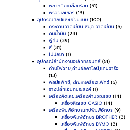
พลาสติกเคลือบร้อน
(51)
ฟรอยเลเซอร์
(13)
อุปกรณ์ศิลป์และเขียนแบบ
(100)
กระดาษวาดเขียน สมุด วาดเขียน
(5)
ดินน้ำมัน
(24)
พู่กัน
(39)
สี
(31)
ไม้บัลชา
(1)
อุปกรณ์สำนักงานอิเล็กทรอนิกส์
(51)
ถ่านไฟฉาย,ถ่านอัลคาไลน์,แท่นชาร์จ
(13)
ฟิลม์แฟ็กซ์, drumเครื่องแฟ็กซ์
(5)
รางปลั๊กเอนกประสงค์
(1)
เครื่องคิดเลข,เครื่องคำนวณเลข
(14)
เครื่องคิดเลข CASIO
(14)
เครื่องพิมพ์อักษร,เทปพิมพ์อักษร
(9)
เครื่องพิมพ์อักษร BROTHER
(3)
เครื่องพิมพ์อักษร DYMO
(3)