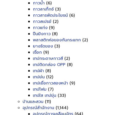
กาวน้ำ
(6)
กาวลาเท็กซ์
(3)
กาวสารพัดประโยชน์
(6)
กาวสเปรย์
(2)
กาวแท่ง
(9)
ปืนยิงกาว
(8)
พลาสติกห่อของกันกระแทก
(2)
ยางรัดของ
(3)
เชื่อก
(9)
เทปกระดาษกาวสี
(2)
เทปติดกล่อง OPP
(8)
เทปผ้า
(8)
เทปย่น
(12)
เทปเยื่อกาวสองหน้า
(9)
เทปโฟม
(7)
เทปใส เทปขุ่น
(33)
บ้านและสวน
(11)
อุปกรณ์สำนักงาน
(1,144)
อุปกรณ์การเคลือบบัตร
(64)