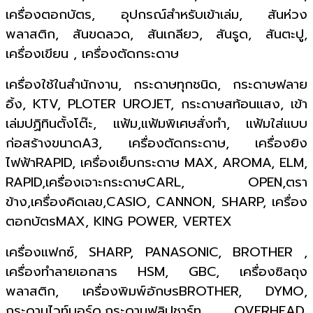
เครื่องตอกบัตร, อุปกรณ์สำหรับเข้าเล่ม, สันห่วง
พลาสติก, สันขดลวด, สันเกลียว, สันรูด, สันตะปู,
เครื่องเขียน , เครื่องตัดกระดาษ
เครื่องใช้ในสำนักงาน, กระดาษทุกชนิด, กระดาษฟลาย
อิ้ง, KTV, PLOTER UROJET, กระดาษสท้อนแสง, เข้า
เล่มปฏิทินตั้งโต๊ะ, แฟ้ม,แฟ้มพิเศษสั่งทำ, แฟ้มใส่แบบ
ก่อสร้างขนาดA3, เครื่องตัดกระดาษ, เครื่องยิง
ไฟฟ้าRAPID, เครื่องเย็บกระดาษ MAX, AROMA, ELM,
RAPID,เครื่องเจาะกระดาษCARL, OPEN,ตรา
ข้าง,เครื่องคิดเลข,CASIO, CANNON, SHARP, เครื่อง
ตอกบัตรMAX, KING POWER, VERTEX
เครื่องแฟกซ์, SHARP, PANASONIC, BROTHER ,
เครื่องทำลายเอกสาร HSM, GBC, เครื่องซิลถุง
พลาสติก, เครื่องพิมพ์อักษรBROTHER, DYMO,
กระดานไวท์บอร์ด,กระดานฟลิปชาร์ท, OVERHEAD,