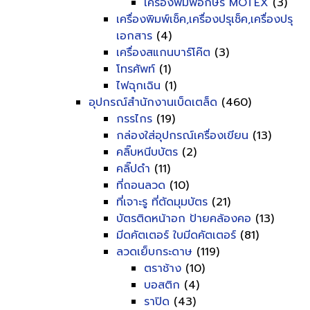
เครื่องพิมพ์อักษร MOTEX
(3)
เครื่องพิมพ์เช็ค,เครื่องปรุเช็ค,เครื่องปรุ
เอกสาร
(4)
เครื่องสแกนบาร์โค๊ต
(3)
โทรศัพท์
(1)
ไฟฉุกเฉิน
(1)
อุปกรณ์สำนักงานเบ็ดเตล็ด
(460)
กรรไกร
(19)
กล่องใส่อุปกรณ์เครื่องเขียน
(13)
คลิ๊บหนีบบัตร
(2)
คลิ๊ปดำ
(11)
ที่ถอนลวด
(10)
ที่เจาะรู ที่ตัดมุมบัตร
(21)
บัตรติดหน้าอก ป้ายคล้องคอ
(13)
มีดคัตเตอร์ ใบมีดคัตเตอร์
(81)
ลวดเย็บกระดาษ
(119)
ตราช้าง
(10)
บอสติก
(4)
ราปิด
(43)