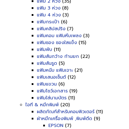
แฟ้ม 2 ห่วง
(35)
แฟ้ม 3 ห่วง
(8)
แฟ้ม 4 ห่วง
(3)
แฟ้มกระเป๋า
(6)
แฟ้มคลิปสปริง
(7)
แฟ้มคอม แฟ้มหีบเพลง
(3)
แฟ้มซอง ซองใสแข็ง
(15)
แฟ้มพับ
(11)
แฟ้มสันกว้าง ก้านยก
(22)
แฟ้มสันรูด
(5)
แฟ้มหนีบ แฟ้มเจาะ
(21)
แฟ้มเสนอเซ็นต์
(12)
แฟ้มแขวน
(6)
แฟ้มโชว์เอกสาร
(19)
แฟ้มใส่นามบัตร
(11)
ไอที & หมึกพิมพ์
(20)
ผลิตภัณฑ์สำหรับคอมพิวเตอร์
(11)
ผ้าหมึกเครื่องพิมพ์ ,พิมพ์ดีด
(9)
EPSON
(7)