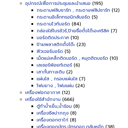
อุปกรณ์เพื่อการประชุมและนำเสนอ
(195)
กระดานฟลิบชาร์ท , กระดาษฟลิปชาร์ท
(12)
กระดานอิเล็กทรอนิกส์บอร์ด
(5)
กระดานไวท์บอร์ด
(84)
กล่องใส่โบรชัวร์,ป้ายชื่อตั้งโต๊ะอะคริลิค
(7)
บอร์ดติดประกาศ
(10)
ป้ายพลาสติกตั้งโต๊ะ
(23)
ฟิวเจอร์บอร์ด
(5)
เม็ดแม่เหล็กติดบอร์ด , หมุดติดบอร์ด
(10)
เลเซอร์พ้อยท์เตอร์
(6)
เสากั้นทางเดิน
(2)
แผ่นใส , กรอบแผ่นใส
(7)
โฟมยาง , โฟมแผ่น
(24)
เครื่องฟอกอากาศ
(12)
เครื่องใช้สำนักงาน
(666)
ตู้ทำน้ำเย็น,น้ำร้อน
(8)
เครื่องซีลปากถุง
(8)
เครื่องตอกตาไก่
(8)
เครื่องตอกบัตร,บัตรตอก,ตลับหมึก
(38)