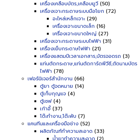
เครื่องเคลือบบัตร,เคลือบยูวี
(50)
เครื่องเจาะกระดาษระบบมือโยก
(72)
อะไหล่เหล็กเจาะ
(29)
เครื่องเจาะขนาดเล็ก
(16)
เครื่องเจาะขนาดใหญ่
(27)
เครื่องเจาะกระดาษระบบไฟฟ้า
(31)
เครื่องเย็บกระดาษไฟฟ้า
(21)
เครื่องแสตมป์เวลาเอกสาร,บัตรจอดรถ
(3)
แท่นตัดกระดาษ,แท่นตัดการ์ดพีวีซี,ตัดนามบัตร
ไฟฟ้า
(78)
เฟอร์นิเจอร์สำนักงาน
(66)
ตู้ยา ตู้จดหมาย
(14)
ตู้เก็บกุญแจ
(4)
ตู้เซฟ
(4)
เก้าอี้
(37)
โต๊ะทำงาน,โต๊ะพับ
(7)
แคนทีนและเครื่องมือช่าง
(52)
ผลิตภัณฑ์ทำความสะอาด
(33)
น้ำยาทำความสะอาด
(2)