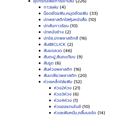
อุปกรณ์เพื่อการเข้าเล่ม
(226)
กาวแผ่น
(4)
น็อดยึดแฟ้ม,หมุดยึดแฟ้ม
(33)
ปกพลาสติกใสหุ้มหนังสือ
(10)
ปกสันกาวร้อน
(10)
ปกหนังช้าง
(2)
ปกใส,ปกพลาสติกสี
(16)
สันIBICLICK
(2)
สันขดลวด
(46)
สันตะปู,สันตะเกียบ
(9)
สันรูด
(6)
สันห่วงพลาสติก
(16)
สันเกลียวพลาสติก
(20)
ห่วงเหล็กใส่แฟ้ม
(52)
ห่วง2ห่วง
(21)
ห่วง3ห่วง
(6)
ห่วง4ห่วง
(1)
ห่วงออแกนไนซ์
(10)
ห่วงแฟ้มหนีบ,คลิ๊บบอร์ด
(14)