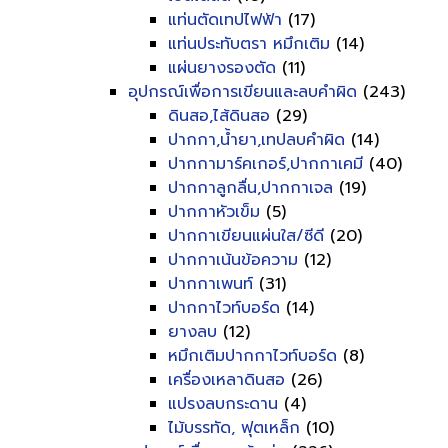
แท่นตัดเทปไฟฟ้า
(17)
แท่นประทับตรา หมึกเติม
(14)
แผ่นยางรองตัด
(11)
อุปกรณ์เพื่อการเขียนและลบคำผิด
(243)
ดินสอ,ไส้ดินสอ
(29)
ปากกา,น้ำยา,เทปลบคำผิด
(14)
ปากกามาร์คเกอร์,ปากกาเคมี
(40)
ปากกาลูกลื่น,ปากกาเจล
(19)
ปากกาหัวเข็ม
(5)
ปากกาเขียนแผ่นใส/ซีดี
(20)
ปากกาเน้นข้อความ
(12)
ปากกาเพนท์
(31)
ปากกาไวท์บอร์ด
(14)
ยางลบ
(12)
หมึกเติมปากกาไวท์บอร์ด
(8)
เครื่องเหลาดินสอ
(26)
แปรงลบกระดาน
(4)
ไม้บรรทัด, ฟุตเหล็ก
(10)