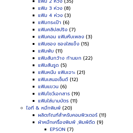
แฟ้ม 2 ห่วง
(35)
แฟ้ม 3 ห่วง
(8)
แฟ้ม 4 ห่วง
(3)
แฟ้มกระเป๋า
(6)
แฟ้มคลิปสปริง
(7)
แฟ้มคอม แฟ้มหีบเพลง
(3)
แฟ้มซอง ซองใสแข็ง
(15)
แฟ้มพับ
(11)
แฟ้มสันกว้าง ก้านยก
(22)
แฟ้มสันรูด
(5)
แฟ้มหนีบ แฟ้มเจาะ
(21)
แฟ้มเสนอเซ็นต์
(12)
แฟ้มแขวน
(6)
แฟ้มโชว์เอกสาร
(19)
แฟ้มใส่นามบัตร
(11)
ไอที & หมึกพิมพ์
(20)
ผลิตภัณฑ์สำหรับคอมพิวเตอร์
(11)
ผ้าหมึกเครื่องพิมพ์ ,พิมพ์ดีด
(9)
EPSON
(7)