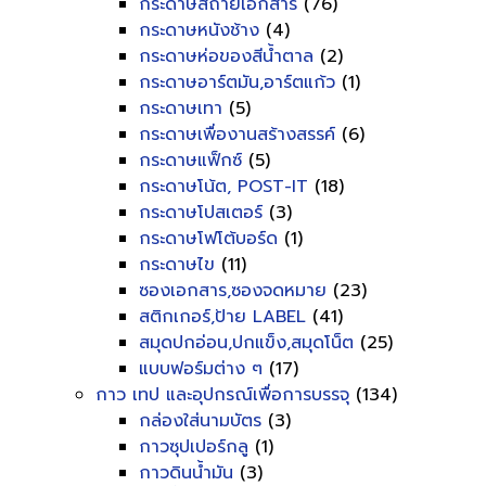
กระดาษสีถ่ายเอกสาร
(76)
กระดาษหนังช้าง
(4)
กระดาษห่อของสีน้ำตาล
(2)
กระดาษอาร์ตมัน,อาร์ตแก้ว
(1)
กระดาษเทา
(5)
กระดาษเพื่องานสร้างสรรค์
(6)
กระดาษแฟ็กซ์
(5)
กระดาษโน้ต, POST-IT
(18)
กระดาษโปสเตอร์
(3)
กระดาษโฟโต้บอร์ด
(1)
กระดาษไข
(11)
ซองเอกสาร,ซองจดหมาย
(23)
สติกเกอร์,ป้าย LABEL
(41)
สมุดปกอ่อน,ปกแข็ง,สมุดโน็ต
(25)
แบบฟอร์มต่าง ๆ
(17)
กาว เทป และอุปกรณ์เพื่อการบรรจุ
(134)
กล่องใส่นามบัตร
(3)
กาวซุปเปอร์กลู
(1)
กาวดินน้ำมัน
(3)