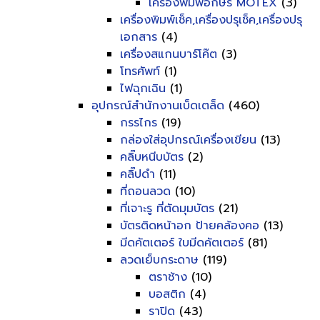
เครื่องพิมพ์อักษร MOTEX
(3)
เครื่องพิมพ์เช็ค,เครื่องปรุเช็ค,เครื่องปรุ
เอกสาร
(4)
เครื่องสแกนบาร์โค๊ต
(3)
โทรศัพท์
(1)
ไฟฉุกเฉิน
(1)
อุปกรณ์สำนักงานเบ็ดเตล็ด
(460)
กรรไกร
(19)
กล่องใส่อุปกรณ์เครื่องเขียน
(13)
คลิ๊บหนีบบัตร
(2)
คลิ๊ปดำ
(11)
ที่ถอนลวด
(10)
ที่เจาะรู ที่ตัดมุมบัตร
(21)
บัตรติดหน้าอก ป้ายคล้องคอ
(13)
มีดคัตเตอร์ ใบมีดคัตเตอร์
(81)
ลวดเย็บกระดาษ
(119)
ตราช้าง
(10)
บอสติก
(4)
ราปิด
(43)