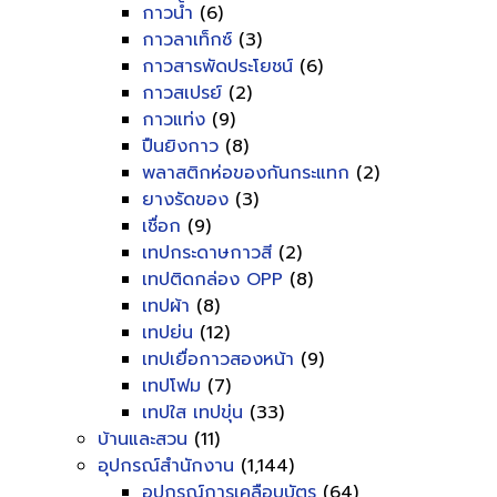
กาวน้ำ
(6)
กาวลาเท็กซ์
(3)
กาวสารพัดประโยชน์
(6)
กาวสเปรย์
(2)
กาวแท่ง
(9)
ปืนยิงกาว
(8)
พลาสติกห่อของกันกระแทก
(2)
ยางรัดของ
(3)
เชื่อก
(9)
เทปกระดาษกาวสี
(2)
เทปติดกล่อง OPP
(8)
เทปผ้า
(8)
เทปย่น
(12)
เทปเยื่อกาวสองหน้า
(9)
เทปโฟม
(7)
เทปใส เทปขุ่น
(33)
บ้านและสวน
(11)
อุปกรณ์สำนักงาน
(1,144)
อุปกรณ์การเคลือบบัตร
(64)