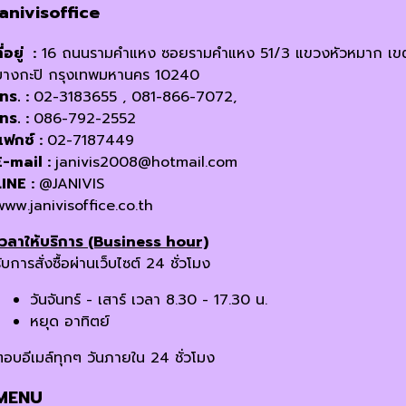
janivisoffice
ี่อยู่ :
16 ถนนรามคำแหง ซอยรามคำแหง 51/3 แขวงหัวหมาก เข
บางกะปิ กรุงเทพมหานคร 10240
โทร. :
02-3183655 , 081-866-7072,
โทร. :
086-792-2552
แฟกซ์ :
02-7187449
E-mail :
janivis2008@hotmail.com
LINE :
@JANIVIS
www.janivisoffice.co.th
เวลาให้บริการ (Business hour)
ับการสั่งซื้อผ่านเว็บไซต์ 24 ชั่วโมง
วันจันทร์ - เสาร์ เวลา 8.30 - 17.30 น.
หยุด อาทิตย์
ตอบอีเมล์ทุกๆ วันภายใน 24 ชั่วโมง
MENU