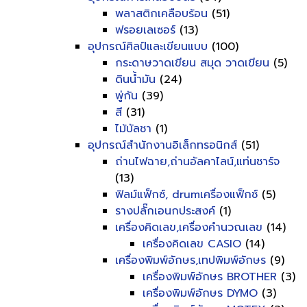
พลาสติกเคลือบร้อน
(51)
ฟรอยเลเซอร์
(13)
อุปกรณ์ศิลป์และเขียนแบบ
(100)
กระดาษวาดเขียน สมุด วาดเขียน
(5)
ดินน้ำมัน
(24)
พู่กัน
(39)
สี
(31)
ไม้บัลชา
(1)
อุปกรณ์สำนักงานอิเล็กทรอนิกส์
(51)
ถ่านไฟฉาย,ถ่านอัลคาไลน์,แท่นชาร์จ
(13)
ฟิลม์แฟ็กซ์, drumเครื่องแฟ็กซ์
(5)
รางปลั๊กเอนกประสงค์
(1)
เครื่องคิดเลข,เครื่องคำนวณเลข
(14)
เครื่องคิดเลข CASIO
(14)
เครื่องพิมพ์อักษร,เทปพิมพ์อักษร
(9)
เครื่องพิมพ์อักษร BROTHER
(3)
เครื่องพิมพ์อักษร DYMO
(3)