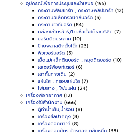
อุปกรณ์เพื่อการประชุมและนำเสนอ
(195)
กระดานฟลิบชาร์ท , กระดาษฟลิปชาร์ท
(12)
กระดานอิเล็กทรอนิกส์บอร์ด
(5)
กระดานไวท์บอร์ด
(84)
กล่องใส่โบรชัวร์,ป้ายชื่อตั้งโต๊ะอะคริลิค
(7)
บอร์ดติดประกาศ
(10)
ป้ายพลาสติกตั้งโต๊ะ
(23)
ฟิวเจอร์บอร์ด
(5)
เม็ดแม่เหล็กติดบอร์ด , หมุดติดบอร์ด
(10)
เลเซอร์พ้อยท์เตอร์
(6)
เสากั้นทางเดิน
(2)
แผ่นใส , กรอบแผ่นใส
(7)
โฟมยาง , โฟมแผ่น
(24)
เครื่องฟอกอากาศ
(12)
เครื่องใช้สำนักงาน
(666)
ตู้ทำน้ำเย็น,น้ำร้อน
(8)
เครื่องซีลปากถุง
(8)
เครื่องตอกตาไก่
(8)
เครื่องตอกบัตร,บัตรตอก,ตลับหมึก
(38)