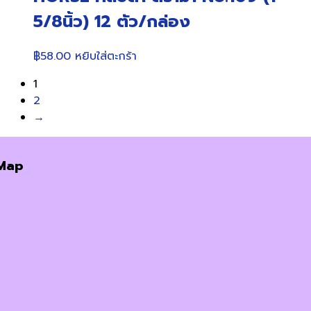
5/8นิ้ว) 12 ตัว/กล่อง
฿
58.00
หยิบใส่ตะกร้า
1
2
→
Map