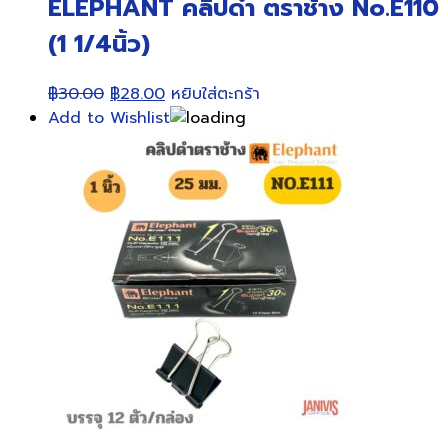
ELEPHANT คลิปดำ ตราช้าง No.E110
(1 1/4นิ้ว)
Original
Current
฿
30.00
฿
28.00
หยิบใส่ตะกร้า
price
price
Add to Wishlist
was:
is:
฿30.00.
฿28.00.