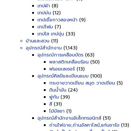
เทปผ้า
(8)
เทปย่น
(12)
เทปเยื่อกาวสองหน้า
(9)
เทปโฟม
(7)
เทปใส เทปขุ่น
(33)
บ้านและสวน
(11)
อุปกรณ์สำนักงาน
(1,143)
อุปกรณ์การเคลือบบัตร
(63)
พลาสติกเคลือบร้อน
(50)
ฟรอยเลเซอร์
(13)
อุปกรณ์ศิลป์และเขียนแบบ
(100)
กระดาษวาดเขียน สมุด วาดเขียน
(5)
ดินน้ำมัน
(24)
พู่กัน
(39)
สี
(31)
ไม้บัลชา
(1)
อุปกรณ์สำนักงานอิเล็กทรอนิกส์
(51)
ถ่านไฟฉาย,ถ่านอัลคาไลน์,แท่นชาร์จ
(13)