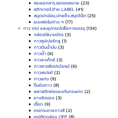
ซองเอกสาร,ซองจดหมาย
(23)
สติกเกอร์,ป้าย LABEL
(41)
สมุดปกอ่อน,ปกแข็ง,สมุดโน็ต
(25)
แบบฟอร์มต่าง ๆ
(17)
กาว เทป และอุปกรณ์เพื่อการบรรจุ
(134)
กล่องใส่นามบัตร
(3)
กาวซุปเปอร์กลู
(1)
กาวดินน้ำมัน
(3)
กาวน้ำ
(6)
กาวลาเท็กซ์
(3)
กาวสารพัดประโยชน์
(6)
กาวสเปรย์
(2)
กาวแท่ง
(9)
ปืนยิงกาว
(8)
พลาสติกห่อของกันกระแทก
(2)
ยางรัดของ
(3)
เชื่อก
(9)
เทปกระดาษกาวสี
(2)
เทปติดกล่อง OPP
(8)