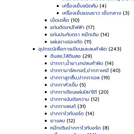
เครื่องเย็บชนิดคีม
(4)
เครื่องเย็บแขนยาว เย็บกลาง
(3)
เบ็ดเตล็ด
(10)
แท่นตัดเทปไฟฟ้า
(17)
แท่นประทับตรา หมึกเติม
(14)
แผ่นยางรองตัด
(11)
อุปกรณ์เพื่อการเขียนและลบคำผิด
(243)
ดินสอ,ไส้ดินสอ
(29)
ปากกา,น้ำยา,เทปลบคำผิด
(14)
ปากกามาร์คเกอร์,ปากกาเคมี
(40)
ปากกาลูกลื่น,ปากกาเจล
(19)
ปากกาหัวเข็ม
(5)
ปากกาเขียนแผ่นใส/ซีดี
(20)
ปากกาเน้นข้อความ
(12)
ปากกาเพนท์
(31)
ปากกาไวท์บอร์ด
(14)
ยางลบ
(12)
หมึกเติมปากกาไวท์บอร์ด
(8)