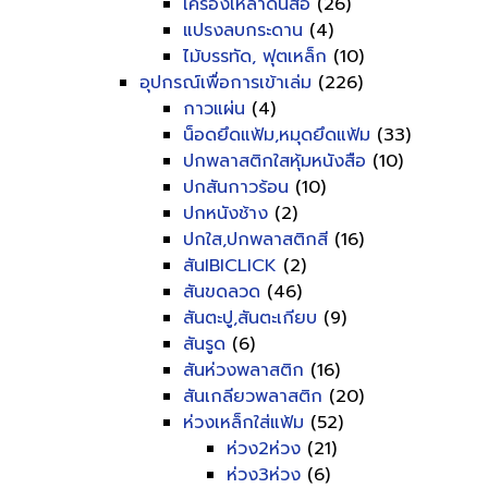
เครื่องเหลาดินสอ
(26)
แปรงลบกระดาน
(4)
ไม้บรรทัด, ฟุตเหล็ก
(10)
อุปกรณ์เพื่อการเข้าเล่ม
(226)
กาวแผ่น
(4)
น็อดยึดแฟ้ม,หมุดยึดแฟ้ม
(33)
ปกพลาสติกใสหุ้มหนังสือ
(10)
ปกสันกาวร้อน
(10)
ปกหนังช้าง
(2)
ปกใส,ปกพลาสติกสี
(16)
สันIBICLICK
(2)
สันขดลวด
(46)
สันตะปู,สันตะเกียบ
(9)
สันรูด
(6)
สันห่วงพลาสติก
(16)
สันเกลียวพลาสติก
(20)
ห่วงเหล็กใส่แฟ้ม
(52)
ห่วง2ห่วง
(21)
ห่วง3ห่วง
(6)