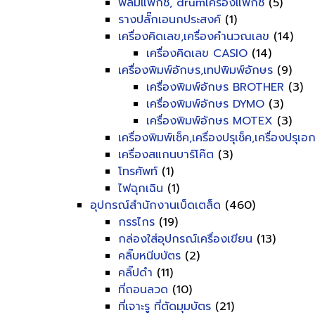
ฟิลม์แฟ็กซ์, drumเครื่องแฟ็กซ์
(5)
รางปลั๊กเอนกประสงค์
(1)
เครื่องคิดเลข,เครื่องคำนวณเลข
(14)
เครื่องคิดเลข CASIO
(14)
เครื่องพิมพ์อักษร,เทปพิมพ์อักษร
(9)
เครื่องพิมพ์อักษร BROTHER
(3)
เครื่องพิมพ์อักษร DYMO
(3)
เครื่องพิมพ์อักษร MOTEX
(3)
เครื่องพิมพ์เช็ค,เครื่องปรุเช็ค,เครื่องปรุเ
เครื่องสแกนบาร์โค๊ต
(3)
โทรศัพท์
(1)
ไฟฉุกเฉิน
(1)
อุปกรณ์สำนักงานเบ็ดเตล็ด
(460)
กรรไกร
(19)
กล่องใส่อุปกรณ์เครื่องเขียน
(13)
คลิ๊บหนีบบัตร
(2)
คลิ๊ปดำ
(11)
ที่ถอนลวด
(10)
ที่เจาะรู ที่ตัดมุมบัตร
(21)