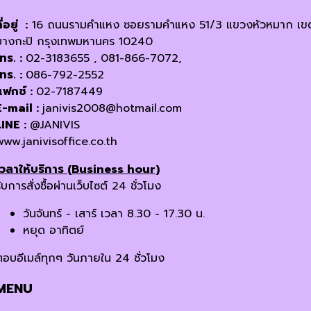
ี่อยู่ :
16 ถนนรามคำแหง ซอยรามคำแหง 51/3 แขวงหัวหมาก เข
บางกะปิ กรุงเทพมหานคร 10240
โทร. :
02-3183655 , 081-866-7072,
โทร. :
086-792-2552
แฟกซ์ :
02-7187449
E-mail :
janivis2008@hotmail.com
LINE :
@JANIVIS
www.janivisoffice.co.th
เวลาให้บริการ (Business hour)
ับการสั่งซื้อผ่านเว็บไซต์ 24 ชั่วโมง
วันจันทร์ - เสาร์ เวลา 8.30 - 17.30 น.
หยุด อาทิตย์
ตอบอีเมล์ทุกๆ วันภายใน 24 ชั่วโมง
MENU