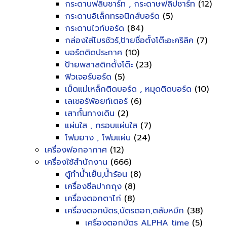
กระดานฟลิบชาร์ท , กระดาษฟลิปชาร์ท
(12)
กระดานอิเล็กทรอนิกส์บอร์ด
(5)
กระดานไวท์บอร์ด
(84)
กล่องใส่โบรชัวร์,ป้ายชื่อตั้งโต๊ะอะคริลิค
(7)
บอร์ดติดประกาศ
(10)
ป้ายพลาสติกตั้งโต๊ะ
(23)
ฟิวเจอร์บอร์ด
(5)
เม็ดแม่เหล็กติดบอร์ด , หมุดติดบอร์ด
(10)
เลเซอร์พ้อยท์เตอร์
(6)
เสากั้นทางเดิน
(2)
แผ่นใส , กรอบแผ่นใส
(7)
โฟมยาง , โฟมแผ่น
(24)
เครื่องฟอกอากาศ
(12)
เครื่องใช้สำนักงาน
(666)
ตู้ทำน้ำเย็น,น้ำร้อน
(8)
เครื่องซีลปากถุง
(8)
เครื่องตอกตาไก่
(8)
เครื่องตอกบัตร,บัตรตอก,ตลับหมึก
(38)
เครื่องตอกบัตร ALPHA time
(5)