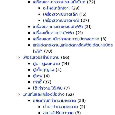
เครื่องเจาะกระดาษระบบมือโยก
(72)
อะไหล่เหล็กเจาะ
(29)
เครื่องเจาะขนาดเล็ก
(16)
เครื่องเจาะขนาดใหญ่
(27)
เครื่องเจาะกระดาษระบบไฟฟ้า
(31)
เครื่องเย็บกระดาษไฟฟ้า
(21)
เครื่องแสตมป์เวลาเอกสาร,บัตรจอดรถ
(3)
แท่นตัดกระดาษ,แท่นตัดการ์ดพีวีซี,ตัดนามบัตร
ไฟฟ้า
(78)
เฟอร์นิเจอร์สำนักงาน
(66)
ตู้ยา ตู้จดหมาย
(14)
ตู้เก็บกุญแจ
(4)
ตู้เซฟ
(4)
เก้าอี้
(37)
โต๊ะทำงาน,โต๊ะพับ
(7)
แคนทีนและเครื่องมือช่าง
(52)
ผลิตภัณฑ์ทำความสะอาด
(33)
น้ำยาทำความสะอาด
(2)
สเปรย์ปรับอากาศ
(3)