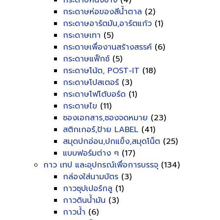
กระดาษหนังช้าง
(4)
กระดาษห่อของสีน้ำตาล
(2)
กระดาษอาร์ตมัน,อาร์ตแก้ว
(1)
กระดาษเทา
(5)
กระดาษเพื่องานสร้างสรรค์
(6)
กระดาษแฟ็กซ์
(5)
กระดาษโน้ต, POST-IT
(18)
กระดาษโปสเตอร์
(3)
กระดาษโฟโต้บอร์ด
(1)
กระดาษไข
(11)
ซองเอกสาร,ซองจดหมาย
(23)
สติกเกอร์,ป้าย LABEL
(41)
สมุดปกอ่อน,ปกแข็ง,สมุดโน็ต
(25)
แบบฟอร์มต่าง ๆ
(17)
กาว เทป และอุปกรณ์เพื่อการบรรจุ
(134)
กล่องใส่นามบัตร
(3)
กาวซุปเปอร์กลู
(1)
กาวดินน้ำมัน
(3)
กาวน้ำ
(6)