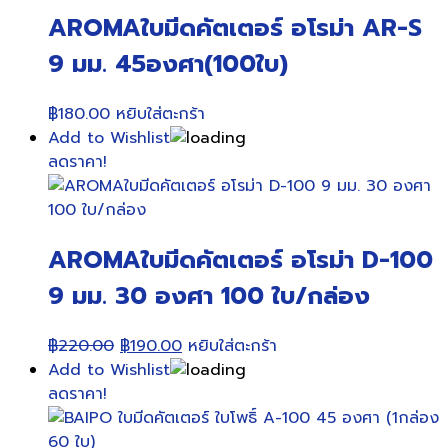
AROMAใบมีดคัตเตอร์ อโรม่า AR-S
9 มม. 45องศา(100ใบ)
฿
180.00
หยิบใส่ตะกร้า
Add to Wishlist
ลดราคา!
AROMAใบมีดคัตเตอร์ อโรม่า D-100
9 มม. 30 องศา 100 ใบ/กล่อง
Original
Current
฿
220.00
฿
190.00
หยิบใส่ตะกร้า
price
price
Add to Wishlist
was:
is:
ลดราคา!
฿220.00.
฿190.00.