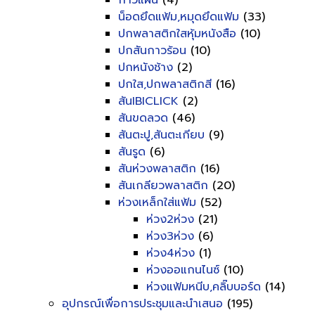
กาวแผ่น
(4)
น็อดยึดแฟ้ม,หมุดยึดแฟ้ม
(33)
ปกพลาสติกใสหุ้มหนังสือ
(10)
ปกสันกาวร้อน
(10)
ปกหนังช้าง
(2)
ปกใส,ปกพลาสติกสี
(16)
สันIBICLICK
(2)
สันขดลวด
(46)
สันตะปู,สันตะเกียบ
(9)
สันรูด
(6)
สันห่วงพลาสติก
(16)
สันเกลียวพลาสติก
(20)
ห่วงเหล็กใส่แฟ้ม
(52)
ห่วง2ห่วง
(21)
ห่วง3ห่วง
(6)
ห่วง4ห่วง
(1)
ห่วงออแกนไนซ์
(10)
ห่วงแฟ้มหนีบ,คลิ๊บบอร์ด
(14)
อุปกรณ์เพื่อการประชุมและนำเสนอ
(195)