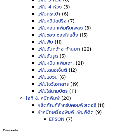
แฟ้ม 3 ห่วง
(8)
แฟ้ม 4 ห่วง
(3)
แฟ้มกระเป๋า
(6)
แฟ้มคลิปสปริง
(7)
แฟ้มคอม แฟ้มหีบเพลง
(3)
แฟ้มซอง ซองใสแข็ง
(15)
แฟ้มพับ
(11)
แฟ้มสันกว้าง ก้านยก
(22)
แฟ้มสันรูด
(5)
แฟ้มหนีบ แฟ้มเจาะ
(21)
แฟ้มเสนอเซ็นต์
(12)
แฟ้มแขวน
(6)
แฟ้มโชว์เอกสาร
(19)
แฟ้มใส่นามบัตร
(11)
ไอที & หมึกพิมพ์
(20)
ผลิตภัณฑ์สำหรับคอมพิวเตอร์
(11)
ผ้าหมึกเครื่องพิมพ์ ,พิมพ์ดีด
(9)
EPSON
(7)