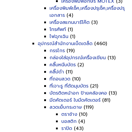
เครื่องพิมพ์อักษร MOTEX
(3)
เครื่องพิมพ์เช็ค,เครื่องปรุเช็ค,เครื่องปรุ
เอกสาร
(4)
เครื่องสแกนบาร์โค๊ต
(3)
โทรศัพท์
(1)
ไฟฉุกเฉิน
(1)
อุปกรณ์สำนักงานเบ็ดเตล็ด
(460)
กรรไกร
(19)
กล่องใส่อุปกรณ์เครื่องเขียน
(13)
คลิ๊บหนีบบัตร
(2)
คลิ๊ปดำ
(11)
ที่ถอนลวด
(10)
ที่เจาะรู ที่ตัดมุมบัตร
(21)
บัตรติดหน้าอก ป้ายคล้องคอ
(13)
มีดคัตเตอร์ ใบมีดคัตเตอร์
(81)
ลวดเย็บกระดาษ
(119)
ตราช้าง
(10)
บอสติก
(4)
ราปิด
(43)