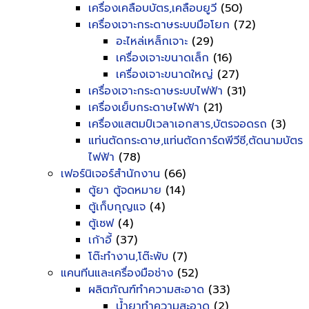
เครื่องเคลือบบัตร,เคลือบยูวี
(50)
เครื่องเจาะกระดาษระบบมือโยก
(72)
อะไหล่เหล็กเจาะ
(29)
เครื่องเจาะขนาดเล็ก
(16)
เครื่องเจาะขนาดใหญ่
(27)
เครื่องเจาะกระดาษระบบไฟฟ้า
(31)
เครื่องเย็บกระดาษไฟฟ้า
(21)
เครื่องแสตมป์เวลาเอกสาร,บัตรจอดรถ
(3)
แท่นตัดกระดาษ,แท่นตัดการ์ดพีวีซี,ตัดนามบัตร
ไฟฟ้า
(78)
เฟอร์นิเจอร์สำนักงาน
(66)
ตู้ยา ตู้จดหมาย
(14)
ตู้เก็บกุญแจ
(4)
ตู้เซฟ
(4)
เก้าอี้
(37)
โต๊ะทำงาน,โต๊ะพับ
(7)
แคนทีนและเครื่องมือช่าง
(52)
ผลิตภัณฑ์ทำความสะอาด
(33)
น้ำยาทำความสะอาด
(2)