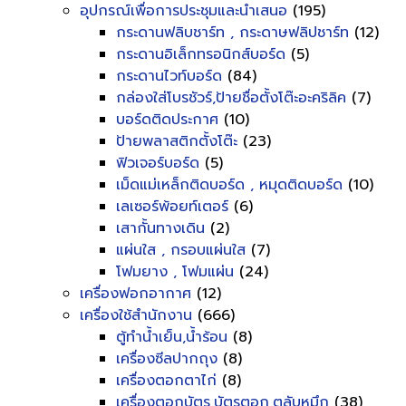
อุปกรณ์เพื่อการประชุมและนำเสนอ
(195)
กระดานฟลิบชาร์ท , กระดาษฟลิปชาร์ท
(12)
กระดานอิเล็กทรอนิกส์บอร์ด
(5)
กระดานไวท์บอร์ด
(84)
กล่องใส่โบรชัวร์,ป้ายชื่อตั้งโต๊ะอะคริลิค
(7)
บอร์ดติดประกาศ
(10)
ป้ายพลาสติกตั้งโต๊ะ
(23)
ฟิวเจอร์บอร์ด
(5)
เม็ดแม่เหล็กติดบอร์ด , หมุดติดบอร์ด
(10)
เลเซอร์พ้อยท์เตอร์
(6)
เสากั้นทางเดิน
(2)
แผ่นใส , กรอบแผ่นใส
(7)
โฟมยาง , โฟมแผ่น
(24)
เครื่องฟอกอากาศ
(12)
เครื่องใช้สำนักงาน
(666)
ตู้ทำน้ำเย็น,น้ำร้อน
(8)
เครื่องซีลปากถุง
(8)
เครื่องตอกตาไก่
(8)
เครื่องตอกบัตร,บัตรตอก,ตลับหมึก
(38)