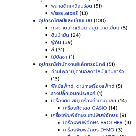
พลาสติกเคลือบร้อน
(51)
ฟรอยเลเซอร์
(13)
อุปกรณ์ศิลป์และเขียนแบบ
(100)
กระดาษวาดเขียน สมุด วาดเขียน
(5)
ดินน้ำมัน
(24)
พู่กัน
(39)
สี
(31)
ไม้บัลชา
(1)
อุปกรณ์สำนักงานอิเล็กทรอนิกส์
(51)
ถ่านไฟฉาย,ถ่านอัลคาไลน์,แท่นชาร์จ
(13)
ฟิลม์แฟ็กซ์, drumเครื่องแฟ็กซ์
(5)
รางปลั๊กเอนกประสงค์
(1)
เครื่องคิดเลข,เครื่องคำนวณเลข
(14)
เครื่องคิดเลข CASIO
(14)
เครื่องพิมพ์อักษร,เทปพิมพ์อักษร
(9)
เครื่องพิมพ์อักษร BROTHER
(3)
เครื่องพิมพ์อักษร DYMO
(3)