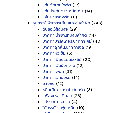
แท่นตัดเทปไฟฟ้า
(17)
แท่นประทับตรา หมึกเติม
(14)
แผ่นยางรองตัด
(11)
อุปกรณ์เพื่อการเขียนและลบคำผิด
(243)
ดินสอ,ไส้ดินสอ
(29)
ปากกา,น้ำยา,เทปลบคำผิด
(14)
ปากกามาร์คเกอร์,ปากกาเคมี
(40)
ปากกาลูกลื่น,ปากกาเจล
(19)
ปากกาหัวเข็ม
(5)
ปากกาเขียนแผ่นใส/ซีดี
(20)
ปากกาเน้นข้อความ
(12)
ปากกาเพนท์
(31)
ปากกาไวท์บอร์ด
(14)
ยางลบ
(12)
หมึกเติมปากกาไวท์บอร์ด
(8)
เครื่องเหลาดินสอ
(26)
แปรงลบกระดาน
(4)
ไม้บรรทัด, ฟุตเหล็ก
(10)