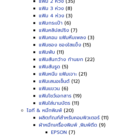
แฟ้ม 2 ห่วง
(35)
แฟ้ม 3 ห่วง
(8)
แฟ้ม 4 ห่วง
(3)
แฟ้มกระเป๋า
(6)
แฟ้มคลิปสปริง
(7)
แฟ้มคอม แฟ้มหีบเพลง
(3)
แฟ้มซอง ซองใสแข็ง
(15)
แฟ้มพับ
(11)
แฟ้มสันกว้าง ก้านยก
(22)
แฟ้มสันรูด
(5)
แฟ้มหนีบ แฟ้มเจาะ
(21)
แฟ้มเสนอเซ็นต์
(12)
แฟ้มแขวน
(6)
แฟ้มโชว์เอกสาร
(19)
แฟ้มใส่นามบัตร
(11)
ไอที & หมึกพิมพ์
(20)
ผลิตภัณฑ์สำหรับคอมพิวเตอร์
(11)
ผ้าหมึกเครื่องพิมพ์ ,พิมพ์ดีด
(9)
EPSON
(7)