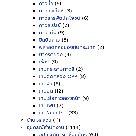
กาวน้ำ
(6)
กาวลาเท็กซ์
(3)
กาวสารพัดประโยชน์
(6)
กาวสเปรย์
(2)
กาวแท่ง
(9)
ปืนยิงกาว
(8)
พลาสติกห่อของกันกระแทก
(2)
ยางรัดของ
(3)
เชื่อก
(9)
เทปกระดาษกาวสี
(2)
เทปติดกล่อง OPP
(8)
เทปผ้า
(8)
เทปย่น
(12)
เทปเยื่อกาวสองหน้า
(9)
เทปโฟม
(7)
เทปใส เทปขุ่น
(33)
บ้านและสวน
(11)
อุปกรณ์สำนักงาน
(1,144)
อุปกรณ์การเคลือบบัตร
(64)