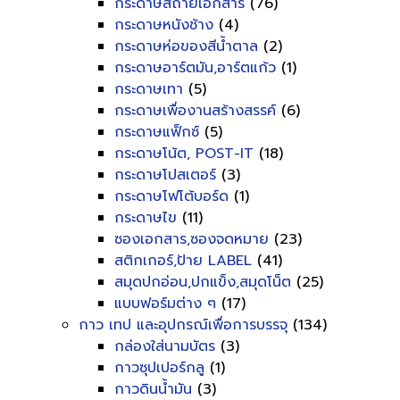
กระดาษสีถ่ายเอกสาร
(76)
กระดาษหนังช้าง
(4)
กระดาษห่อของสีน้ำตาล
(2)
กระดาษอาร์ตมัน,อาร์ตแก้ว
(1)
กระดาษเทา
(5)
กระดาษเพื่องานสร้างสรรค์
(6)
กระดาษแฟ็กซ์
(5)
กระดาษโน้ต, POST-IT
(18)
กระดาษโปสเตอร์
(3)
กระดาษโฟโต้บอร์ด
(1)
กระดาษไข
(11)
ซองเอกสาร,ซองจดหมาย
(23)
สติกเกอร์,ป้าย LABEL
(41)
สมุดปกอ่อน,ปกแข็ง,สมุดโน็ต
(25)
แบบฟอร์มต่าง ๆ
(17)
กาว เทป และอุปกรณ์เพื่อการบรรจุ
(134)
กล่องใส่นามบัตร
(3)
กาวซุปเปอร์กลู
(1)
กาวดินน้ำมัน
(3)