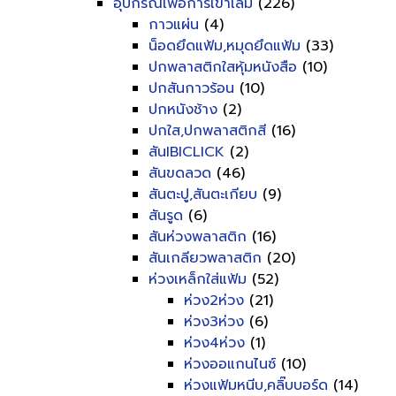
อุปกรณ์เพื่อการเข้าเล่ม
(226)
กาวแผ่น
(4)
น็อดยึดแฟ้ม,หมุดยึดแฟ้ม
(33)
ปกพลาสติกใสหุ้มหนังสือ
(10)
ปกสันกาวร้อน
(10)
ปกหนังช้าง
(2)
ปกใส,ปกพลาสติกสี
(16)
สันIBICLICK
(2)
สันขดลวด
(46)
สันตะปู,สันตะเกียบ
(9)
สันรูด
(6)
สันห่วงพลาสติก
(16)
สันเกลียวพลาสติก
(20)
ห่วงเหล็กใส่แฟ้ม
(52)
ห่วง2ห่วง
(21)
ห่วง3ห่วง
(6)
ห่วง4ห่วง
(1)
ห่วงออแกนไนซ์
(10)
ห่วงแฟ้มหนีบ,คลิ๊บบอร์ด
(14)