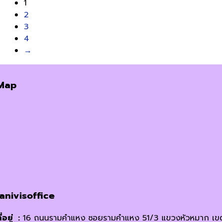
1
2
3
4
→
Map
janivisoffice
ี่อยู่ :
16 ถนนรามคำแหง ซอยรามคำแหง 51/3 แขวงหัวหมาก เข