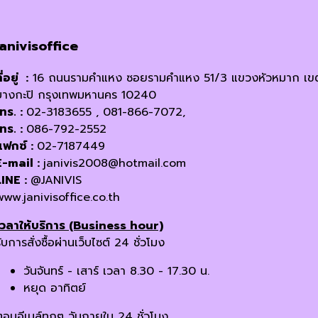
janivisoffice
ี่อยู่ :
16 ถนนรามคำแหง ซอยรามคำแหง 51/3 แขวงหัวหมาก เข
บางกะปิ กรุงเทพมหานคร 10240
โทร. :
02-3183655 , 081-866-7072,
โทร. :
086-792-2552
แฟกซ์ :
02-7187449
E-mail :
janivis2008@hotmail.com
LINE :
@JANIVIS
www.janivisoffice.co.th
เวลาให้บริการ (Business hour)
ับการสั่งซื้อผ่านเว็บไซต์ 24 ชั่วโมง
วันจันทร์ - เสาร์ เวลา 8.30 - 17.30 น.
หยุด อาทิตย์
ตอบอีเมล์ทุกๆ วันภายใน 24 ชั่วโมง