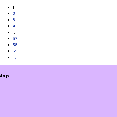
price
price
1
was:
is:
2
฿380.00.
฿350.00.
3
4
…
57
58
59
→
Map