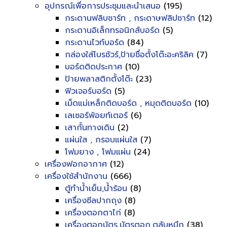
อุปกรณ์เพื่อการประชุมและนำเสนอ
(195)
กระดานฟลิบชาร์ท , กระดาษฟลิปชาร์ท
(12)
กระดานอิเล็กทรอนิกส์บอร์ด
(5)
กระดานไวท์บอร์ด
(84)
กล่องใส่โบรชัวร์,ป้ายชื่อตั้งโต๊ะอะคริลิค
(7)
บอร์ดติดประกาศ
(10)
ป้ายพลาสติกตั้งโต๊ะ
(23)
ฟิวเจอร์บอร์ด
(5)
เม็ดแม่เหล็กติดบอร์ด , หมุดติดบอร์ด
(10)
เลเซอร์พ้อยท์เตอร์
(6)
เสากั้นทางเดิน
(2)
แผ่นใส , กรอบแผ่นใส
(7)
โฟมยาง , โฟมแผ่น
(24)
เครื่องฟอกอากาศ
(12)
เครื่องใช้สำนักงาน
(666)
ตู้ทำน้ำเย็น,น้ำร้อน
(8)
เครื่องซีลปากถุง
(8)
เครื่องตอกตาไก่
(8)
เครื่องตอกบัตร,บัตรตอก,ตลับหมึก
(38)