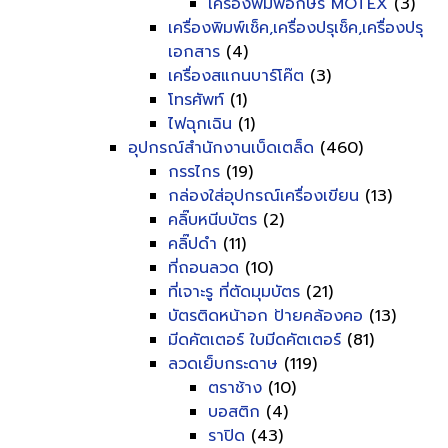
เครื่องพิมพ์อักษร MOTEX
(3)
เครื่องพิมพ์เช็ค,เครื่องปรุเช็ค,เครื่องปรุ
เอกสาร
(4)
เครื่องสแกนบาร์โค๊ต
(3)
โทรศัพท์
(1)
ไฟฉุกเฉิน
(1)
อุปกรณ์สำนักงานเบ็ดเตล็ด
(460)
กรรไกร
(19)
กล่องใส่อุปกรณ์เครื่องเขียน
(13)
คลิ๊บหนีบบัตร
(2)
คลิ๊ปดำ
(11)
ที่ถอนลวด
(10)
ที่เจาะรู ที่ตัดมุมบัตร
(21)
บัตรติดหน้าอก ป้ายคล้องคอ
(13)
มีดคัตเตอร์ ใบมีดคัตเตอร์
(81)
ลวดเย็บกระดาษ
(119)
ตราช้าง
(10)
บอสติก
(4)
ราปิด
(43)