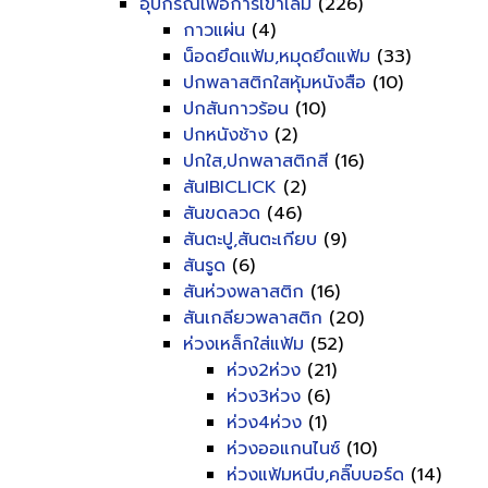
อุปกรณ์เพื่อการเข้าเล่ม
(226)
กาวแผ่น
(4)
น็อดยึดแฟ้ม,หมุดยึดแฟ้ม
(33)
ปกพลาสติกใสหุ้มหนังสือ
(10)
ปกสันกาวร้อน
(10)
ปกหนังช้าง
(2)
ปกใส,ปกพลาสติกสี
(16)
สันIBICLICK
(2)
สันขดลวด
(46)
สันตะปู,สันตะเกียบ
(9)
สันรูด
(6)
สันห่วงพลาสติก
(16)
สันเกลียวพลาสติก
(20)
ห่วงเหล็กใส่แฟ้ม
(52)
ห่วง2ห่วง
(21)
ห่วง3ห่วง
(6)
ห่วง4ห่วง
(1)
ห่วงออแกนไนซ์
(10)
ห่วงแฟ้มหนีบ,คลิ๊บบอร์ด
(14)