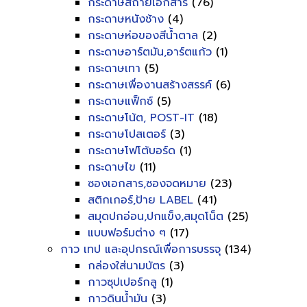
กระดาษสีถ่ายเอกสาร
(76)
กระดาษหนังช้าง
(4)
กระดาษห่อของสีน้ำตาล
(2)
กระดาษอาร์ตมัน,อาร์ตแก้ว
(1)
กระดาษเทา
(5)
กระดาษเพื่องานสร้างสรรค์
(6)
กระดาษแฟ็กซ์
(5)
กระดาษโน้ต, POST-IT
(18)
กระดาษโปสเตอร์
(3)
กระดาษโฟโต้บอร์ด
(1)
กระดาษไข
(11)
ซองเอกสาร,ซองจดหมาย
(23)
สติกเกอร์,ป้าย LABEL
(41)
สมุดปกอ่อน,ปกแข็ง,สมุดโน็ต
(25)
แบบฟอร์มต่าง ๆ
(17)
กาว เทป และอุปกรณ์เพื่อการบรรจุ
(134)
กล่องใส่นามบัตร
(3)
กาวซุปเปอร์กลู
(1)
กาวดินน้ำมัน
(3)