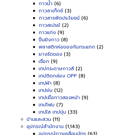
กาวน้ำ
(6)
กาวลาเท็กซ์
(3)
กาวสารพัดประโยชน์
(6)
กาวสเปรย์
(2)
กาวแท่ง
(9)
ปืนยิงกาว
(8)
พลาสติกห่อของกันกระแทก
(2)
ยางรัดของ
(3)
เชื่อก
(9)
เทปกระดาษกาวสี
(2)
เทปติดกล่อง OPP
(8)
เทปผ้า
(8)
เทปย่น
(12)
เทปเยื่อกาวสองหน้า
(9)
เทปโฟม
(7)
เทปใส เทปขุ่น
(33)
บ้านและสวน
(11)
อุปกรณ์สำนักงาน
(1,143)
อุปกรณ์การเคลือบบัตร
(63)