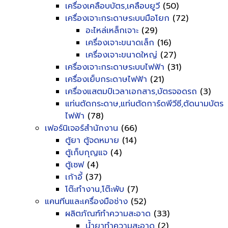
เครื่องเคลือบบัตร,เคลือบยูวี
(50)
เครื่องเจาะกระดาษระบบมือโยก
(72)
อะไหล่เหล็กเจาะ
(29)
เครื่องเจาะขนาดเล็ก
(16)
เครื่องเจาะขนาดใหญ่
(27)
เครื่องเจาะกระดาษระบบไฟฟ้า
(31)
เครื่องเย็บกระดาษไฟฟ้า
(21)
เครื่องแสตมป์เวลาเอกสาร,บัตรจอดรถ
(3)
แท่นตัดกระดาษ,แท่นตัดการ์ดพีวีซี,ตัดนามบัตร
ไฟฟ้า
(78)
เฟอร์นิเจอร์สำนักงาน
(66)
ตู้ยา ตู้จดหมาย
(14)
ตู้เก็บกุญแจ
(4)
ตู้เซฟ
(4)
เก้าอี้
(37)
โต๊ะทำงาน,โต๊ะพับ
(7)
แคนทีนและเครื่องมือช่าง
(52)
ผลิตภัณฑ์ทำความสะอาด
(33)
น้ำยาทำความสะอาด
(2)