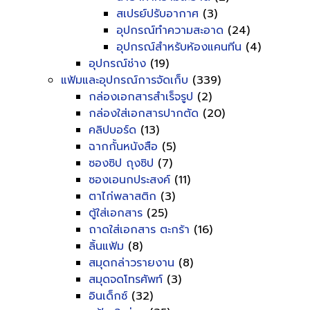
สเปรย์ปรับอากาศ
(3)
อุปกรณ์ทำความสะอาด
(24)
อุปกรณ์สำหรับห้องแคนทีน
(4)
อุปกรณ์ช่าง
(19)
แฟ้มและอุปกรณ์การจัดเก็บ
(339)
กล่องเอกสารสำเร็จรูป
(2)
กล่องใส่เอกสารปากตัด
(20)
คลิปบอร์ด
(13)
ฉากกั้นหนังสือ
(5)
ซองซิป ถุงซิป
(7)
ซองเอนกประสงค์
(11)
ตาไก่พลาสติก
(3)
ตู้ใส่เอกสาร
(25)
ถาดใส่เอกสาร ตะกร้า
(16)
ลิ้นแฟ้ม
(8)
สมุดกล่าวรายงาน
(8)
สมุดจดโทรศัพท์
(3)
อินเด็กซ์
(32)