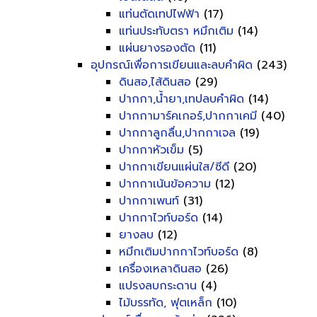
แท่นตัดเทปไฟฟ้า
(17)
แท่นประทับตรา หมึกเติม
(14)
แผ่นยางรองตัด
(11)
อุปกรณ์เพื่อการเขียนและลบคำผิด
(243)
ดินสอ,ไส้ดินสอ
(29)
ปากกา,น้ำยา,เทปลบคำผิด
(14)
ปากกามาร์คเกอร์,ปากกาเคมี
(40)
ปากกาลูกลื่น,ปากกาเจล
(19)
ปากกาหัวเข็ม
(5)
ปากกาเขียนแผ่นใส/ซีดี
(20)
ปากกาเน้นข้อความ
(12)
ปากกาเพนท์
(31)
ปากกาไวท์บอร์ด
(14)
ยางลบ
(12)
หมึกเติมปากกาไวท์บอร์ด
(8)
เครื่องเหลาดินสอ
(26)
แปรงลบกระดาน
(4)
ไม้บรรทัด, ฟุตเหล็ก
(10)