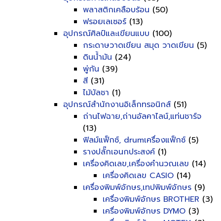
พลาสติกเคลือบร้อน
(50)
ฟรอยเลเซอร์
(13)
อุปกรณ์ศิลป์และเขียนแบบ
(100)
กระดาษวาดเขียน สมุด วาดเขียน
(5)
ดินน้ำมัน
(24)
พู่กัน
(39)
สี
(31)
ไม้บัลชา
(1)
อุปกรณ์สำนักงานอิเล็กทรอนิกส์
(51)
ถ่านไฟฉาย,ถ่านอัลคาไลน์,แท่นชาร์จ
(13)
ฟิลม์แฟ็กซ์, drumเครื่องแฟ็กซ์
(5)
รางปลั๊กเอนกประสงค์
(1)
เครื่องคิดเลข,เครื่องคำนวณเลข
(14)
เครื่องคิดเลข CASIO
(14)
เครื่องพิมพ์อักษร,เทปพิมพ์อักษร
(9)
เครื่องพิมพ์อักษร BROTHER
(3)
เครื่องพิมพ์อักษร DYMO
(3)