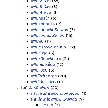
แฟ้ม 2 ห่วง
(35)
แฟ้ม 3 ห่วง
(8)
แฟ้ม 4 ห่วง
(3)
แฟ้มกระเป๋า
(6)
แฟ้มคลิปสปริง
(7)
แฟ้มคอม แฟ้มหีบเพลง
(3)
แฟ้มซอง ซองใสแข็ง
(15)
แฟ้มพับ
(11)
แฟ้มสันกว้าง ก้านยก
(22)
แฟ้มสันรูด
(5)
แฟ้มหนีบ แฟ้มเจาะ
(21)
แฟ้มเสนอเซ็นต์
(12)
แฟ้มแขวน
(6)
แฟ้มโชว์เอกสาร
(20)
แฟ้มใส่นามบัตร
(11)
ไอที & หมึกพิมพ์
(20)
ผลิตภัณฑ์สำหรับคอมพิวเตอร์
(11)
ผ้าหมึกเครื่องพิมพ์ ,พิมพ์ดีด
(9)
EPSON
(7)