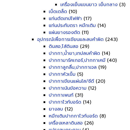
เครื่องเย็บแขนยาว เย็บกลาง
(3)
เบ็ดเตล็ด
(10)
แท่นตัดเทปไฟฟ้า
(17)
แท่นประทับตรา หมึกเติม
(14)
แผ่นยางรองตัด
(11)
อุปกรณ์เพื่อการเขียนและลบคำผิด
(243)
ดินสอ,ไส้ดินสอ
(29)
ปากกา,น้ำยา,เทปลบคำผิด
(14)
ปากกามาร์คเกอร์,ปากกาเคมี
(40)
ปากกาลูกลื่น,ปากกาเจล
(19)
ปากกาหัวเข็ม
(5)
ปากกาเขียนแผ่นใส/ซีดี
(20)
ปากกาเน้นข้อความ
(12)
ปากกาเพนท์
(31)
ปากกาไวท์บอร์ด
(14)
ยางลบ
(12)
หมึกเติมปากกาไวท์บอร์ด
(8)
เครื่องเหลาดินสอ
(26)