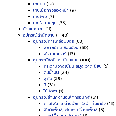
เทปย่น
(12)
เทปเยื่อกาวสองหน้า
(9)
เทปโฟม
(7)
เทปใส เทปขุ่น
(33)
บ้านและสวน
(11)
อุปกรณ์สำนักงาน
(1,143)
อุปกรณ์การเคลือบบัตร
(63)
พลาสติกเคลือบร้อน
(50)
ฟรอยเลเซอร์
(13)
อุปกรณ์ศิลป์และเขียนแบบ
(100)
กระดาษวาดเขียน สมุด วาดเขียน
(5)
ดินน้ำมัน
(24)
พู่กัน
(39)
สี
(31)
ไม้บัลชา
(1)
อุปกรณ์สำนักงานอิเล็กทรอนิกส์
(51)
ถ่านไฟฉาย,ถ่านอัลคาไลน์,แท่นชาร์จ
(13)
ฟิลม์แฟ็กซ์, drumเครื่องแฟ็กซ์
(5)