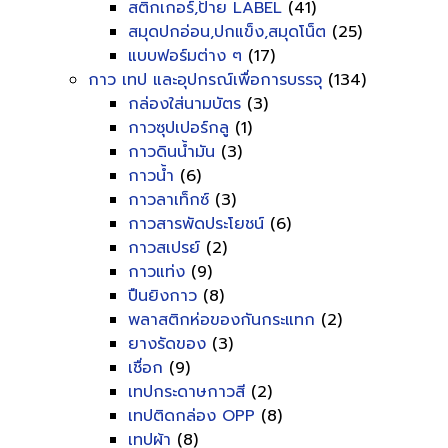
สติกเกอร์,ป้าย LABEL
(41)
สมุดปกอ่อน,ปกแข็ง,สมุดโน็ต
(25)
แบบฟอร์มต่าง ๆ
(17)
กาว เทป และอุปกรณ์เพื่อการบรรจุ
(134)
กล่องใส่นามบัตร
(3)
กาวซุปเปอร์กลู
(1)
กาวดินน้ำมัน
(3)
กาวน้ำ
(6)
กาวลาเท็กซ์
(3)
กาวสารพัดประโยชน์
(6)
กาวสเปรย์
(2)
กาวแท่ง
(9)
ปืนยิงกาว
(8)
พลาสติกห่อของกันกระแทก
(2)
ยางรัดของ
(3)
เชื่อก
(9)
เทปกระดาษกาวสี
(2)
เทปติดกล่อง OPP
(8)
เทปผ้า
(8)