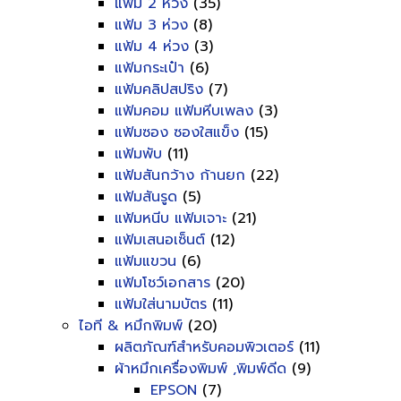
แฟ้ม 2 ห่วง
(35)
แฟ้ม 3 ห่วง
(8)
แฟ้ม 4 ห่วง
(3)
แฟ้มกระเป๋า
(6)
แฟ้มคลิปสปริง
(7)
แฟ้มคอม แฟ้มหีบเพลง
(3)
แฟ้มซอง ซองใสแข็ง
(15)
แฟ้มพับ
(11)
แฟ้มสันกว้าง ก้านยก
(22)
แฟ้มสันรูด
(5)
แฟ้มหนีบ แฟ้มเจาะ
(21)
แฟ้มเสนอเซ็นต์
(12)
แฟ้มแขวน
(6)
แฟ้มโชว์เอกสาร
(20)
แฟ้มใส่นามบัตร
(11)
ไอที & หมึกพิมพ์
(20)
ผลิตภัณฑ์สำหรับคอมพิวเตอร์
(11)
ผ้าหมึกเครื่องพิมพ์ ,พิมพ์ดีด
(9)
EPSON
(7)