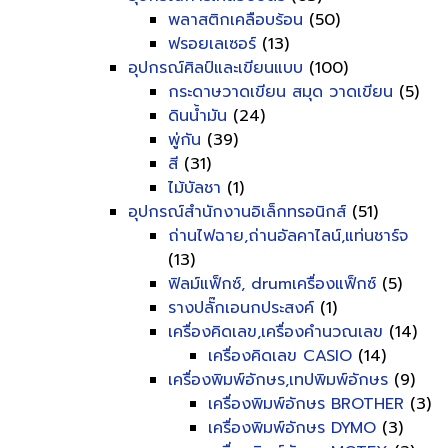
พลาสติกเคลือบร้อน
(50)
ฟรอยเลเซอร์
(13)
อุปกรณ์ศิลป์และเขียนแบบ
(100)
กระดาษวาดเขียน สมุด วาดเขียน
(5)
ดินน้ำมัน
(24)
พู่กัน
(39)
สี
(31)
ไม้บัลชา
(1)
อุปกรณ์สำนักงานอิเล็กทรอนิกส์
(51)
ถ่านไฟฉาย,ถ่านอัลคาไลน์,แท่นชาร์จ
(13)
ฟิลม์แฟ็กซ์, drumเครื่องแฟ็กซ์
(5)
รางปลั๊กเอนกประสงค์
(1)
เครื่องคิดเลข,เครื่องคำนวณเลข
(14)
เครื่องคิดเลข CASIO
(14)
เครื่องพิมพ์อักษร,เทปพิมพ์อักษร
(9)
เครื่องพิมพ์อักษร BROTHER
(3)
เครื่องพิมพ์อักษร DYMO
(3)