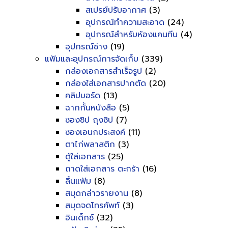
สเปรย์ปรับอากาศ
(3)
อุปกรณ์ทำความสะอาด
(24)
อุปกรณ์สำหรับห้องแคนทีน
(4)
อุปกรณ์ช่าง
(19)
แฟ้มและอุปกรณ์การจัดเก็บ
(339)
กล่องเอกสารสำเร็จรูป
(2)
กล่องใส่เอกสารปากตัด
(20)
คลิปบอร์ด
(13)
ฉากกั้นหนังสือ
(5)
ซองซิป ถุงซิป
(7)
ซองเอนกประสงค์
(11)
ตาไก่พลาสติก
(3)
ตู้ใส่เอกสาร
(25)
ถาดใส่เอกสาร ตะกร้า
(16)
ลิ้นแฟ้ม
(8)
สมุดกล่าวรายงาน
(8)
สมุดจดโทรศัพท์
(3)
อินเด็กซ์
(32)