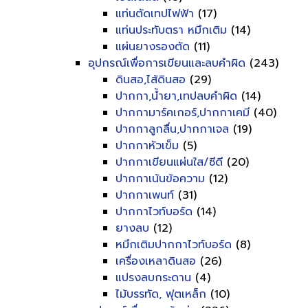
แท่นตัดเทปไฟฟ้า
(17)
แท่นประทับตรา หมึกเติม
(14)
แผ่นยางรองตัด
(11)
อุปกรณ์เพื่อการเขียนและลบคำผิด
(243)
ดินสอ,ไส้ดินสอ
(29)
ปากกา,น้ำยา,เทปลบคำผิด
(14)
ปากกามาร์คเกอร์,ปากกาเคมี
(40)
ปากกาลูกลื่น,ปากกาเจล
(19)
ปากกาหัวเข็ม
(5)
ปากกาเขียนแผ่นใส/ซีดี
(20)
ปากกาเน้นข้อความ
(12)
ปากกาเพนท์
(31)
ปากกาไวท์บอร์ด
(14)
ยางลบ
(12)
หมึกเติมปากกาไวท์บอร์ด
(8)
เครื่องเหลาดินสอ
(26)
แปรงลบกระดาน
(4)
ไม้บรรทัด, ฟุตเหล็ก
(10)