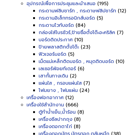
อุปกรณ์เพื่อการประชุมและนำเสนอ
(195)
กระดานฟลิบชาร์ท , กระดาษฟลิปชาร์ท
(12)
กระดานอิเล็กทรอนิกส์บอร์ด
(5)
กระดานไวท์บอร์ด
(84)
กล่องใส่โบรชัวร์,ป้ายชื่อตั้งโต๊ะอะคริลิค
(7)
บอร์ดติดประกาศ
(10)
ป้ายพลาสติกตั้งโต๊ะ
(23)
ฟิวเจอร์บอร์ด
(5)
เม็ดแม่เหล็กติดบอร์ด , หมุดติดบอร์ด
(10)
เลเซอร์พ้อยท์เตอร์
(6)
เสากั้นทางเดิน
(2)
แผ่นใส , กรอบแผ่นใส
(7)
โฟมยาง , โฟมแผ่น
(24)
เครื่องฟอกอากาศ
(12)
เครื่องใช้สำนักงาน
(666)
ตู้ทำน้ำเย็น,น้ำร้อน
(8)
เครื่องซีลปากถุง
(8)
เครื่องตอกตาไก่
(8)
เครื่องตอกบัตร,บัตรตอก,ตลับหมึก
(38)