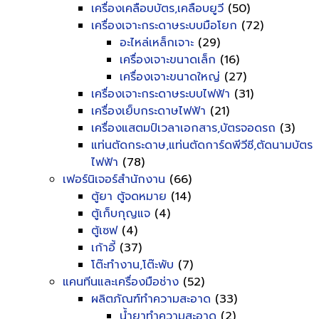
เครื่องเคลือบบัตร,เคลือบยูวี
(50)
เครื่องเจาะกระดาษระบบมือโยก
(72)
อะไหล่เหล็กเจาะ
(29)
เครื่องเจาะขนาดเล็ก
(16)
เครื่องเจาะขนาดใหญ่
(27)
เครื่องเจาะกระดาษระบบไฟฟ้า
(31)
เครื่องเย็บกระดาษไฟฟ้า
(21)
เครื่องแสตมป์เวลาเอกสาร,บัตรจอดรถ
(3)
แท่นตัดกระดาษ,แท่นตัดการ์ดพีวีซี,ตัดนามบัตร
ไฟฟ้า
(78)
เฟอร์นิเจอร์สำนักงาน
(66)
ตู้ยา ตู้จดหมาย
(14)
ตู้เก็บกุญแจ
(4)
ตู้เซฟ
(4)
เก้าอี้
(37)
โต๊ะทำงาน,โต๊ะพับ
(7)
แคนทีนและเครื่องมือช่าง
(52)
ผลิตภัณฑ์ทำความสะอาด
(33)
น้ำยาทำความสะอาด
(2)