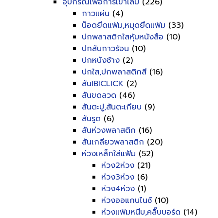
อุปกรณ์เพื่อการเข้าเล่ม
(226)
กาวแผ่น
(4)
น็อดยึดแฟ้ม,หมุดยึดแฟ้ม
(33)
ปกพลาสติกใสหุ้มหนังสือ
(10)
ปกสันกาวร้อน
(10)
ปกหนังช้าง
(2)
ปกใส,ปกพลาสติกสี
(16)
สันIBICLICK
(2)
สันขดลวด
(46)
สันตะปู,สันตะเกียบ
(9)
สันรูด
(6)
สันห่วงพลาสติก
(16)
สันเกลียวพลาสติก
(20)
ห่วงเหล็กใส่แฟ้ม
(52)
ห่วง2ห่วง
(21)
ห่วง3ห่วง
(6)
ห่วง4ห่วง
(1)
ห่วงออแกนไนซ์
(10)
ห่วงแฟ้มหนีบ,คลิ๊บบอร์ด
(14)