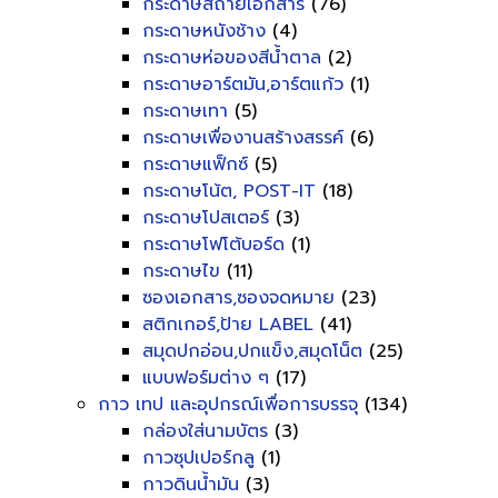
กระดาษสีถ่ายเอกสาร
(76)
กระดาษหนังช้าง
(4)
กระดาษห่อของสีน้ำตาล
(2)
กระดาษอาร์ตมัน,อาร์ตแก้ว
(1)
กระดาษเทา
(5)
กระดาษเพื่องานสร้างสรรค์
(6)
กระดาษแฟ็กซ์
(5)
กระดาษโน้ต, POST-IT
(18)
กระดาษโปสเตอร์
(3)
กระดาษโฟโต้บอร์ด
(1)
กระดาษไข
(11)
ซองเอกสาร,ซองจดหมาย
(23)
สติกเกอร์,ป้าย LABEL
(41)
สมุดปกอ่อน,ปกแข็ง,สมุดโน็ต
(25)
แบบฟอร์มต่าง ๆ
(17)
กาว เทป และอุปกรณ์เพื่อการบรรจุ
(134)
กล่องใส่นามบัตร
(3)
กาวซุปเปอร์กลู
(1)
กาวดินน้ำมัน
(3)