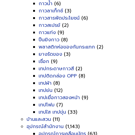
กาวน้ำ
(6)
กาวลาเท็กซ์
(3)
กาวสารพัดประโยชน์
(6)
กาวสเปรย์
(2)
กาวแท่ง
(9)
ปืนยิงกาว
(8)
พลาสติกห่อของกันกระแทก
(2)
ยางรัดของ
(3)
เชื่อก
(9)
เทปกระดาษกาวสี
(2)
เทปติดกล่อง OPP
(8)
เทปผ้า
(8)
เทปย่น
(12)
เทปเยื่อกาวสองหน้า
(9)
เทปโฟม
(7)
เทปใส เทปขุ่น
(33)
บ้านและสวน
(11)
อุปกรณ์สำนักงาน
(1,143)
อุปกรณ์การเคลือบบัตร
(63)