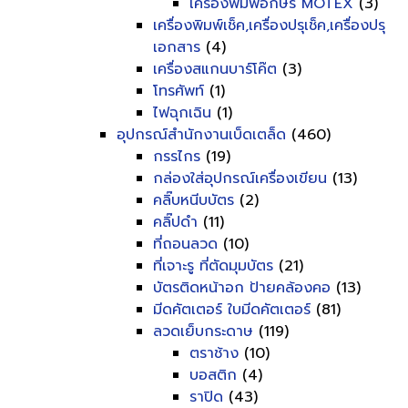
เครื่องพิมพ์อักษร MOTEX
(3)
เครื่องพิมพ์เช็ค,เครื่องปรุเช็ค,เครื่องปรุ
เอกสาร
(4)
เครื่องสแกนบาร์โค๊ต
(3)
โทรศัพท์
(1)
ไฟฉุกเฉิน
(1)
อุปกรณ์สำนักงานเบ็ดเตล็ด
(460)
กรรไกร
(19)
กล่องใส่อุปกรณ์เครื่องเขียน
(13)
คลิ๊บหนีบบัตร
(2)
คลิ๊ปดำ
(11)
ที่ถอนลวด
(10)
ที่เจาะรู ที่ตัดมุมบัตร
(21)
บัตรติดหน้าอก ป้ายคล้องคอ
(13)
มีดคัตเตอร์ ใบมีดคัตเตอร์
(81)
ลวดเย็บกระดาษ
(119)
ตราช้าง
(10)
บอสติก
(4)
ราปิด
(43)