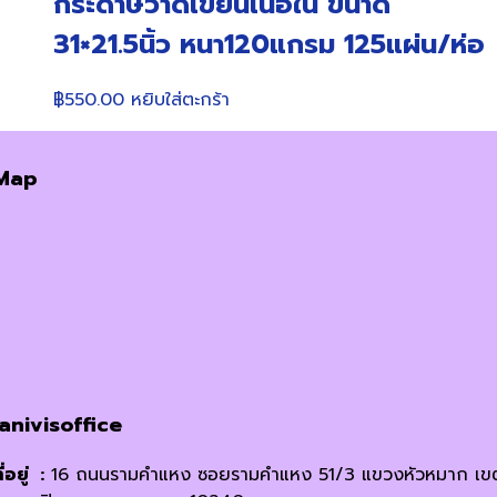
กระดาษวาดเขียนเนื้อใน ขนาด
31×21.5นิ้ว หนา120แกรม 125แผ่น/ห่อ
฿
550.00
หยิบใส่ตะกร้า
Map
janivisoffice
ี่อยู่ :
16 ถนนรามคำแหง ซอยรามคำแหง 51/3 แขวงหัวหมาก เข