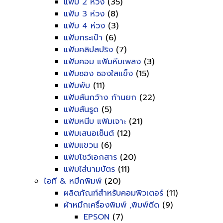
แฟ้ม 2 ห่วง
(35)
แฟ้ม 3 ห่วง
(8)
แฟ้ม 4 ห่วง
(3)
แฟ้มกระเป๋า
(6)
แฟ้มคลิปสปริง
(7)
แฟ้มคอม แฟ้มหีบเพลง
(3)
แฟ้มซอง ซองใสแข็ง
(15)
แฟ้มพับ
(11)
แฟ้มสันกว้าง ก้านยก
(22)
แฟ้มสันรูด
(5)
แฟ้มหนีบ แฟ้มเจาะ
(21)
แฟ้มเสนอเซ็นต์
(12)
แฟ้มแขวน
(6)
แฟ้มโชว์เอกสาร
(20)
แฟ้มใส่นามบัตร
(11)
ไอที & หมึกพิมพ์
(20)
ผลิตภัณฑ์สำหรับคอมพิวเตอร์
(11)
ผ้าหมึกเครื่องพิมพ์ ,พิมพ์ดีด
(9)
EPSON
(7)