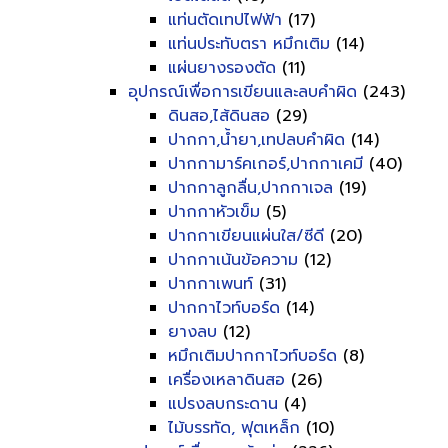
แท่นตัดเทปไฟฟ้า
(17)
แท่นประทับตรา หมึกเติม
(14)
แผ่นยางรองตัด
(11)
อุปกรณ์เพื่อการเขียนและลบคำผิด
(243)
ดินสอ,ไส้ดินสอ
(29)
ปากกา,น้ำยา,เทปลบคำผิด
(14)
ปากกามาร์คเกอร์,ปากกาเคมี
(40)
ปากกาลูกลื่น,ปากกาเจล
(19)
ปากกาหัวเข็ม
(5)
ปากกาเขียนแผ่นใส/ซีดี
(20)
ปากกาเน้นข้อความ
(12)
ปากกาเพนท์
(31)
ปากกาไวท์บอร์ด
(14)
ยางลบ
(12)
หมึกเติมปากกาไวท์บอร์ด
(8)
เครื่องเหลาดินสอ
(26)
แปรงลบกระดาน
(4)
ไม้บรรทัด, ฟุตเหล็ก
(10)