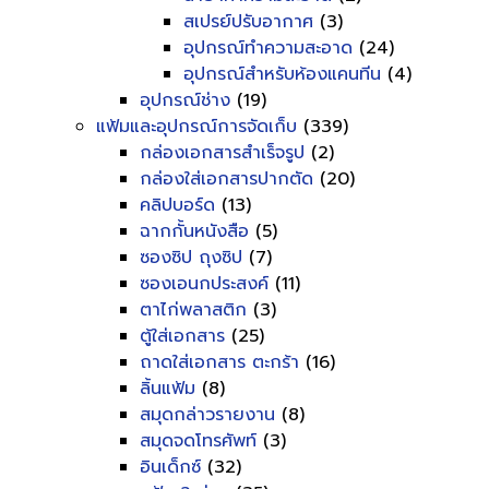
สเปรย์ปรับอากาศ
(3)
อุปกรณ์ทำความสะอาด
(24)
อุปกรณ์สำหรับห้องแคนทีน
(4)
อุปกรณ์ช่าง
(19)
แฟ้มและอุปกรณ์การจัดเก็บ
(339)
กล่องเอกสารสำเร็จรูป
(2)
กล่องใส่เอกสารปากตัด
(20)
คลิปบอร์ด
(13)
ฉากกั้นหนังสือ
(5)
ซองซิป ถุงซิป
(7)
ซองเอนกประสงค์
(11)
ตาไก่พลาสติก
(3)
ตู้ใส่เอกสาร
(25)
ถาดใส่เอกสาร ตะกร้า
(16)
ลิ้นแฟ้ม
(8)
สมุดกล่าวรายงาน
(8)
สมุดจดโทรศัพท์
(3)
อินเด็กซ์
(32)