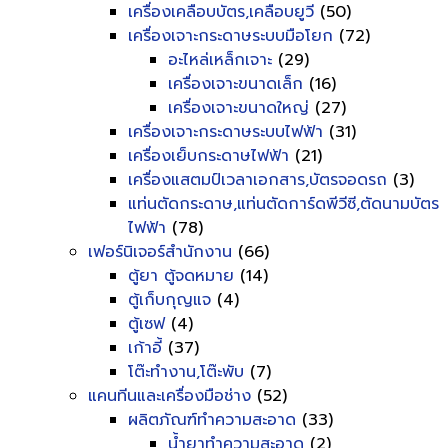
เครื่องเคลือบบัตร,เคลือบยูวี
(50)
เครื่องเจาะกระดาษระบบมือโยก
(72)
อะไหล่เหล็กเจาะ
(29)
เครื่องเจาะขนาดเล็ก
(16)
เครื่องเจาะขนาดใหญ่
(27)
เครื่องเจาะกระดาษระบบไฟฟ้า
(31)
เครื่องเย็บกระดาษไฟฟ้า
(21)
เครื่องแสตมป์เวลาเอกสาร,บัตรจอดรถ
(3)
แท่นตัดกระดาษ,แท่นตัดการ์ดพีวีซี,ตัดนามบัตร
ไฟฟ้า
(78)
เฟอร์นิเจอร์สำนักงาน
(66)
ตู้ยา ตู้จดหมาย
(14)
ตู้เก็บกุญแจ
(4)
ตู้เซฟ
(4)
เก้าอี้
(37)
โต๊ะทำงาน,โต๊ะพับ
(7)
แคนทีนและเครื่องมือช่าง
(52)
ผลิตภัณฑ์ทำความสะอาด
(33)
น้ำยาทำความสะอาด
(2)