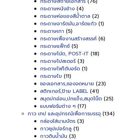
กระดาษสีถ่ายเอกสาร
(76)
กระดาษหนังช้าง
(4)
กระดาษห่อของสีน้ำตาล
(2)
กระดาษอาร์ตมัน,อาร์ตแก้ว
(1)
กระดาษเทา
(5)
กระดาษเพื่องานสร้างสรรค์
(6)
กระดาษแฟ็กซ์
(5)
กระดาษโน้ต, POST-IT
(18)
กระดาษโปสเตอร์
(3)
กระดาษโฟโต้บอร์ด
(1)
กระดาษไข
(11)
ซองเอกสาร,ซองจดหมาย
(23)
สติกเกอร์,ป้าย LABEL
(41)
สมุดปกอ่อน,ปกแข็ง,สมุดโน็ต
(25)
แบบฟอร์มต่าง ๆ
(17)
กาว เทป และอุปกรณ์เพื่อการบรรจุ
(134)
กล่องใส่นามบัตร
(3)
กาวซุปเปอร์กลู
(1)
กาวดินน้ำมัน
(3)