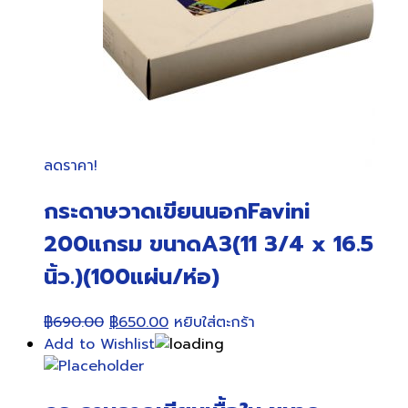
ลดราคา!
กระดาษวาดเขียนนอกFavini
200แกรม ขนาดA3(11 3/4 x 16.5
นิ้ว.)(100แผ่น/ห่อ)
Original
Current
฿
690.00
฿
650.00
หยิบใส่ตะกร้า
price
price
Add to Wishlist
was:
is:
฿690.00.
฿650.00.