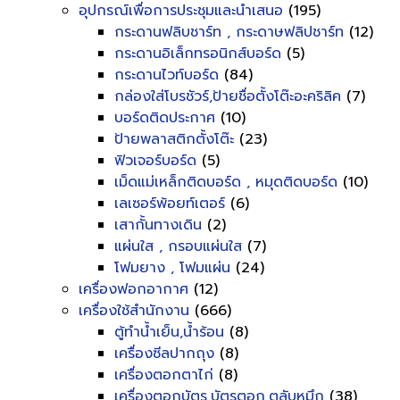
อุปกรณ์เพื่อการประชุมและนำเสนอ
(195)
กระดานฟลิบชาร์ท , กระดาษฟลิปชาร์ท
(12)
กระดานอิเล็กทรอนิกส์บอร์ด
(5)
กระดานไวท์บอร์ด
(84)
กล่องใส่โบรชัวร์,ป้ายชื่อตั้งโต๊ะอะคริลิค
(7)
บอร์ดติดประกาศ
(10)
ป้ายพลาสติกตั้งโต๊ะ
(23)
ฟิวเจอร์บอร์ด
(5)
เม็ดแม่เหล็กติดบอร์ด , หมุดติดบอร์ด
(10)
เลเซอร์พ้อยท์เตอร์
(6)
เสากั้นทางเดิน
(2)
แผ่นใส , กรอบแผ่นใส
(7)
โฟมยาง , โฟมแผ่น
(24)
เครื่องฟอกอากาศ
(12)
เครื่องใช้สำนักงาน
(666)
ตู้ทำน้ำเย็น,น้ำร้อน
(8)
เครื่องซีลปากถุง
(8)
เครื่องตอกตาไก่
(8)
เครื่องตอกบัตร,บัตรตอก,ตลับหมึก
(38)