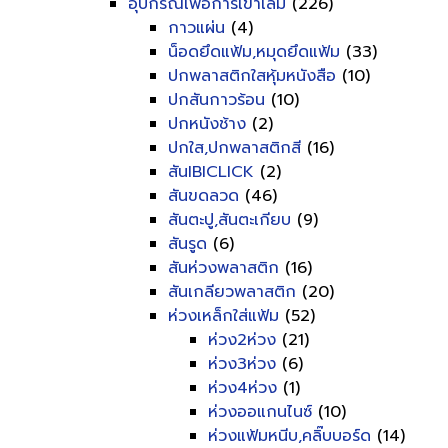
อุปกรณ์เพื่อการเข้าเล่ม
(226)
กาวแผ่น
(4)
น็อดยึดแฟ้ม,หมุดยึดแฟ้ม
(33)
ปกพลาสติกใสหุ้มหนังสือ
(10)
ปกสันกาวร้อน
(10)
ปกหนังช้าง
(2)
ปกใส,ปกพลาสติกสี
(16)
สันIBICLICK
(2)
สันขดลวด
(46)
สันตะปู,สันตะเกียบ
(9)
สันรูด
(6)
สันห่วงพลาสติก
(16)
สันเกลียวพลาสติก
(20)
ห่วงเหล็กใส่แฟ้ม
(52)
ห่วง2ห่วง
(21)
ห่วง3ห่วง
(6)
ห่วง4ห่วง
(1)
ห่วงออแกนไนซ์
(10)
ห่วงแฟ้มหนีบ,คลิ๊บบอร์ด
(14)