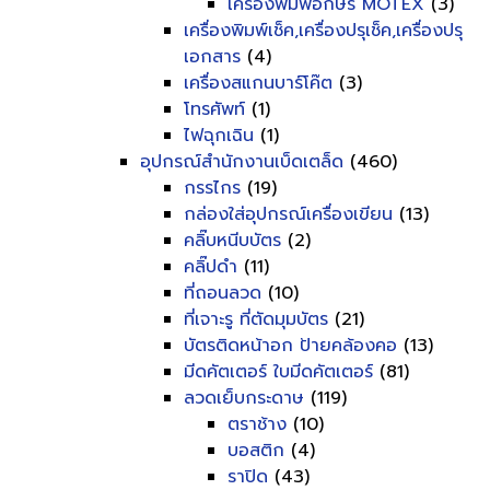
เครื่องพิมพ์อักษร MOTEX
(3)
เครื่องพิมพ์เช็ค,เครื่องปรุเช็ค,เครื่องปรุ
เอกสาร
(4)
เครื่องสแกนบาร์โค๊ต
(3)
โทรศัพท์
(1)
ไฟฉุกเฉิน
(1)
อุปกรณ์สำนักงานเบ็ดเตล็ด
(460)
กรรไกร
(19)
กล่องใส่อุปกรณ์เครื่องเขียน
(13)
คลิ๊บหนีบบัตร
(2)
คลิ๊ปดำ
(11)
ที่ถอนลวด
(10)
ที่เจาะรู ที่ตัดมุมบัตร
(21)
บัตรติดหน้าอก ป้ายคล้องคอ
(13)
มีดคัตเตอร์ ใบมีดคัตเตอร์
(81)
ลวดเย็บกระดาษ
(119)
ตราช้าง
(10)
บอสติก
(4)
ราปิด
(43)