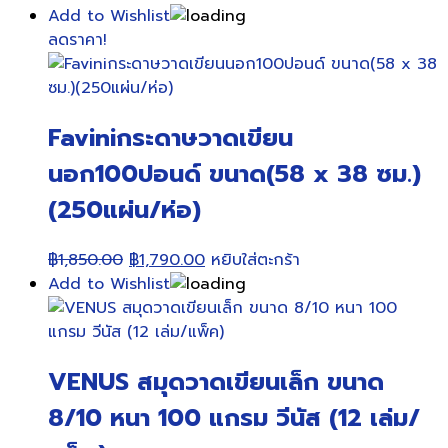
Add to Wishlist
ลดราคา!
Faviniกระดาษวาดเขียน
นอก100ปอนด์ ขนาด(58 x 38 ซม.)
(250แผ่น/ห่อ)
Original
Current
฿
1,850.00
฿
1,790.00
หยิบใส่ตะกร้า
price
price
Add to Wishlist
was:
is:
฿1,850.00.
฿1,790.00.
VENUS สมุดวาดเขียนเล็ก ขนาด
8/10 หนา 100 แกรม วีนัส (12 เล่ม/