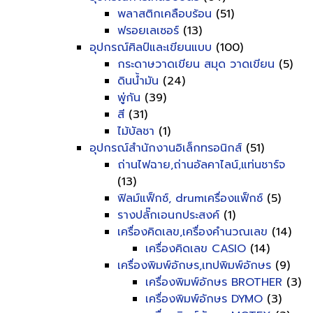
พลาสติกเคลือบร้อน
(51)
ฟรอยเลเซอร์
(13)
อุปกรณ์ศิลป์และเขียนแบบ
(100)
กระดาษวาดเขียน สมุด วาดเขียน
(5)
ดินน้ำมัน
(24)
พู่กัน
(39)
สี
(31)
ไม้บัลชา
(1)
อุปกรณ์สำนักงานอิเล็กทรอนิกส์
(51)
ถ่านไฟฉาย,ถ่านอัลคาไลน์,แท่นชาร์จ
(13)
ฟิลม์แฟ็กซ์, drumเครื่องแฟ็กซ์
(5)
รางปลั๊กเอนกประสงค์
(1)
เครื่องคิดเลข,เครื่องคำนวณเลข
(14)
เครื่องคิดเลข CASIO
(14)
เครื่องพิมพ์อักษร,เทปพิมพ์อักษร
(9)
เครื่องพิมพ์อักษร BROTHER
(3)
เครื่องพิมพ์อักษร DYMO
(3)