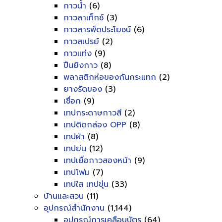
กาวน้ำ
(6)
กาวลาเท็กซ์
(3)
กาวสารพัดประโยชน์
(6)
กาวสเปรย์
(2)
กาวแท่ง
(9)
ปืนยิงกาว
(8)
พลาสติกห่อของกันกระแทก
(2)
ยางรัดของ
(3)
เชื่อก
(9)
เทปกระดาษกาวสี
(2)
เทปติดกล่อง OPP
(8)
เทปผ้า
(8)
เทปย่น
(12)
เทปเยื่อกาวสองหน้า
(9)
เทปโฟม
(7)
เทปใส เทปขุ่น
(33)
บ้านและสวน
(11)
อุปกรณ์สำนักงาน
(1,144)
อุปกรณ์การเคลือบบัตร
(64)