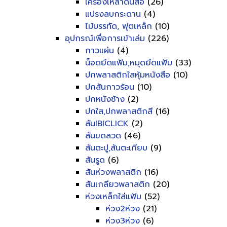
เครื่องเหลาดินสอ
(26)
แปรงลบกระดาน
(4)
ไม้บรรทัด, ฟุตเหล็ก
(10)
อุปกรณ์เพื่อการเข้าเล่ม
(226)
กาวแผ่น
(4)
น็อดยึดแฟ้ม,หมุดยึดแฟ้ม
(33)
ปกพลาสติกใสหุ้มหนังสือ
(10)
ปกสันกาวร้อน
(10)
ปกหนังช้าง
(2)
ปกใส,ปกพลาสติกสี
(16)
สันIBICLICK
(2)
สันขดลวด
(46)
สันตะปู,สันตะเกียบ
(9)
สันรูด
(6)
สันห่วงพลาสติก
(16)
สันเกลียวพลาสติก
(20)
ห่วงเหล็กใส่แฟ้ม
(52)
ห่วง2ห่วง
(21)
ห่วง3ห่วง
(6)