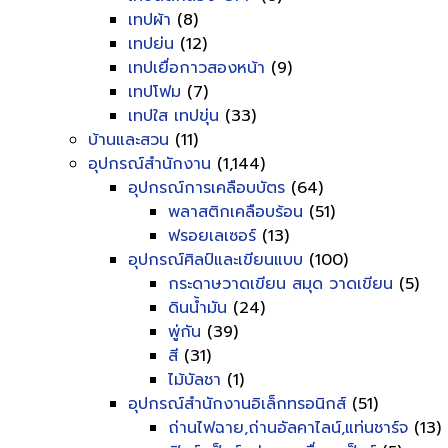
เทปผ้า
(8)
เทปย่น
(12)
เทปเยื่อกาวสองหน้า
(9)
เทปโฟม
(7)
เทปใส เทปขุ่น
(33)
บ้านและสวน
(11)
อุปกรณ์สำนักงาน
(1,144)
อุปกรณ์การเคลือบบัตร
(64)
พลาสติกเคลือบร้อน
(51)
ฟรอยเลเซอร์
(13)
อุปกรณ์ศิลป์และเขียนแบบ
(100)
กระดาษวาดเขียน สมุด วาดเขียน
(5)
ดินน้ำมัน
(24)
พู่กัน
(39)
สี
(31)
ไม้บัลชา
(1)
อุปกรณ์สำนักงานอิเล็กทรอนิกส์
(51)
ถ่านไฟฉาย,ถ่านอัลคาไลน์,แท่นชาร์จ
(13)