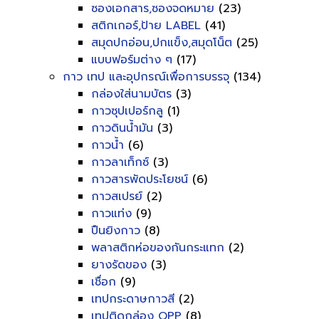
ซองเอกสาร,ซองจดหมาย
(23)
สติกเกอร์,ป้าย LABEL
(41)
สมุดปกอ่อน,ปกแข็ง,สมุดโน็ต
(25)
แบบฟอร์มต่าง ๆ
(17)
กาว เทป และอุปกรณ์เพื่อการบรรจุ
(134)
กล่องใส่นามบัตร
(3)
กาวซุปเปอร์กลู
(1)
กาวดินน้ำมัน
(3)
กาวน้ำ
(6)
กาวลาเท็กซ์
(3)
กาวสารพัดประโยชน์
(6)
กาวสเปรย์
(2)
กาวแท่ง
(9)
ปืนยิงกาว
(8)
พลาสติกห่อของกันกระแทก
(2)
ยางรัดของ
(3)
เชื่อก
(9)
เทปกระดาษกาวสี
(2)
เทปติดกล่อง OPP
(8)