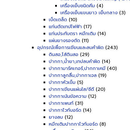
เครื่องเย็บชนิดคีม
(4)
เครื่องเย็บแขนยาว เย็บกลาง
(3)
เบ็ดเตล็ด
(10)
แท่นตัดเทปไฟฟ้า
(17)
แท่นประทับตรา หมึกเติม
(14)
แผ่นยางรองตัด
(11)
อุปกรณ์เพื่อการเขียนและลบคำผิด
(243)
ดินสอ,ไส้ดินสอ
(29)
ปากกา,น้ำยา,เทปลบคำผิด
(14)
ปากกามาร์คเกอร์,ปากกาเคมี
(40)
ปากกาลูกลื่น,ปากกาเจล
(19)
ปากกาหัวเข็ม
(5)
ปากกาเขียนแผ่นใส/ซีดี
(20)
ปากกาเน้นข้อความ
(12)
ปากกาเพนท์
(31)
ปากกาไวท์บอร์ด
(14)
ยางลบ
(12)
หมึกเติมปากกาไวท์บอร์ด
(8)