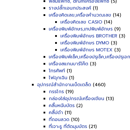
ฟิลม์แฟ็กซ์, drumเครื่องแฟ็กซ์
(5)
รางปลั๊กเอนกประสงค์
(1)
เครื่องคิดเลข,เครื่องคำนวณเลข
(14)
เครื่องคิดเลข CASIO
(14)
เครื่องพิมพ์อักษร,เทปพิมพ์อักษร
(9)
เครื่องพิมพ์อักษร BROTHER
(3)
เครื่องพิมพ์อักษร DYMO
(3)
เครื่องพิมพ์อักษร MOTEX
(3)
เครื่องพิมพ์เช็ค,เครื่องปรุเช็ค,เครื่องปรุเ
เครื่องสแกนบาร์โค๊ต
(3)
โทรศัพท์
(1)
ไฟฉุกเฉิน
(1)
อุปกรณ์สำนักงานเบ็ดเตล็ด
(460)
กรรไกร
(19)
กล่องใส่อุปกรณ์เครื่องเขียน
(13)
คลิ๊บหนีบบัตร
(2)
คลิ๊ปดำ
(11)
ที่ถอนลวด
(10)
ที่เจาะรู ที่ตัดมุมบัตร
(21)