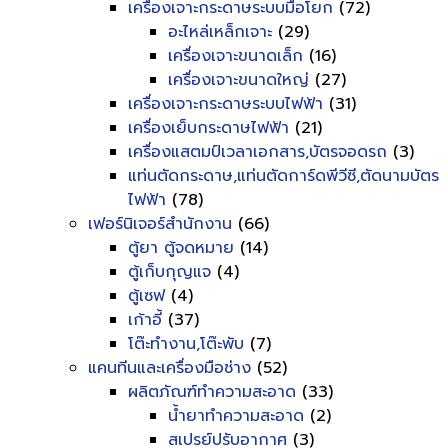
เครื่องเจาะกระดาษระบบมือโยก
(72)
อะไหล่เหล็กเจาะ
(29)
เครื่องเจาะขนาดเล็ก
(16)
เครื่องเจาะขนาดใหญ่
(27)
เครื่องเจาะกระดาษระบบไฟฟ้า
(31)
เครื่องเย็บกระดาษไฟฟ้า
(21)
เครื่องแสตมป์เวลาเอกสาร,บัตรจอดรถ
(3)
แท่นตัดกระดาษ,แท่นตัดการ์ดพีวีซี,ตัดนามบัตร
ไฟฟ้า
(78)
เฟอร์นิเจอร์สำนักงาน
(66)
ตู้ยา ตู้จดหมาย
(14)
ตู้เก็บกุญแจ
(4)
ตู้เซฟ
(4)
เก้าอี้
(37)
โต๊ะทำงาน,โต๊ะพับ
(7)
แคนทีนและเครื่องมือช่าง
(52)
ผลิตภัณฑ์ทำความสะอาด
(33)
น้ำยาทำความสะอาด
(2)
สเปรย์ปรับอากาศ
(3)