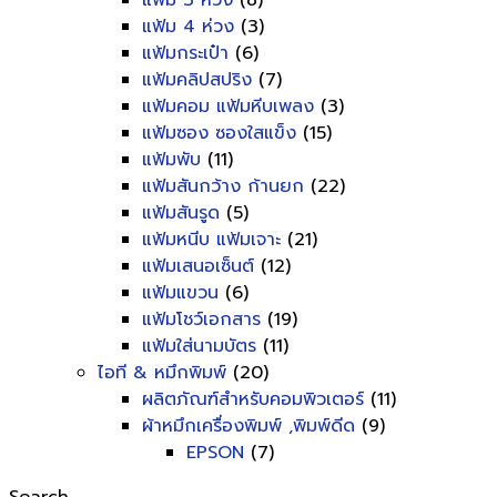
แฟ้ม 3 ห่วง
(8)
แฟ้ม 4 ห่วง
(3)
แฟ้มกระเป๋า
(6)
แฟ้มคลิปสปริง
(7)
แฟ้มคอม แฟ้มหีบเพลง
(3)
แฟ้มซอง ซองใสแข็ง
(15)
แฟ้มพับ
(11)
แฟ้มสันกว้าง ก้านยก
(22)
แฟ้มสันรูด
(5)
แฟ้มหนีบ แฟ้มเจาะ
(21)
แฟ้มเสนอเซ็นต์
(12)
แฟ้มแขวน
(6)
แฟ้มโชว์เอกสาร
(19)
แฟ้มใส่นามบัตร
(11)
ไอที & หมึกพิมพ์
(20)
ผลิตภัณฑ์สำหรับคอมพิวเตอร์
(11)
ผ้าหมึกเครื่องพิมพ์ ,พิมพ์ดีด
(9)
EPSON
(7)