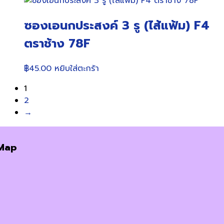
ซองเอนกประสงค์ 3 รู (ไส้แฟ้ม) F4
ตราช้าง 78F
฿
45.00
หยิบใส่ตะกร้า
1
2
→
Map