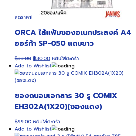
ลดราคา!
ORCA ไส้แฟ้มซองอเนกประสงค์ A4
ออร์ก้า SP-050 แถบขาว
Original
Current
฿
33.00
฿
30.00
หยิบใส่ตะกร้า
price
price
Add to Wishlist
was:
is:
฿33.00.
฿30.00.
ซองถนอมเอกสาร 30 รู COMIX
EH302A(1X20)(ซองแดง)
฿
99.00
หยิบใส่ตะกร้า
Add to Wishlist