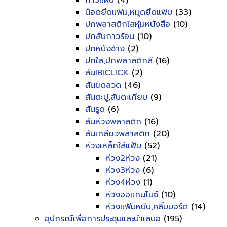
กาวแผ่น
(4)
น็อดยึดแฟ้ม,หมุดยึดแฟ้ม
(33)
ปกพลาสติกใสหุ้มหนังสือ
(10)
ปกสันกาวร้อน
(10)
ปกหนังช้าง
(2)
ปกใส,ปกพลาสติกสี
(16)
สันIBICLICK
(2)
สันขดลวด
(46)
สันตะปู,สันตะเกียบ
(9)
สันรูด
(6)
สันห่วงพลาสติก
(16)
สันเกลียวพลาสติก
(20)
ห่วงเหล็กใส่แฟ้ม
(52)
ห่วง2ห่วง
(21)
ห่วง3ห่วง
(6)
ห่วง4ห่วง
(1)
ห่วงออแกนไนซ์
(10)
ห่วงแฟ้มหนีบ,คลิ๊บบอร์ด
(14)
อุปกรณ์เพื่อการประชุมและนำเสนอ
(195)