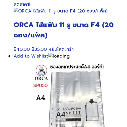
was:
is:
has
ลดราคา!
฿25.00.
฿23.00.
multiple
variants.
ORCA ไส้แฟ้ม 11 รู ขนาด F4 (20
The
options
ซอง/แพ็ค)
may
be
Original
Current
฿
40.00
฿
35.00
หยิบใส่ตะกร้า
chosen
price
price
Add to Wishlist
on
was:
is:
the
฿40.00.
฿35.00.
product
page