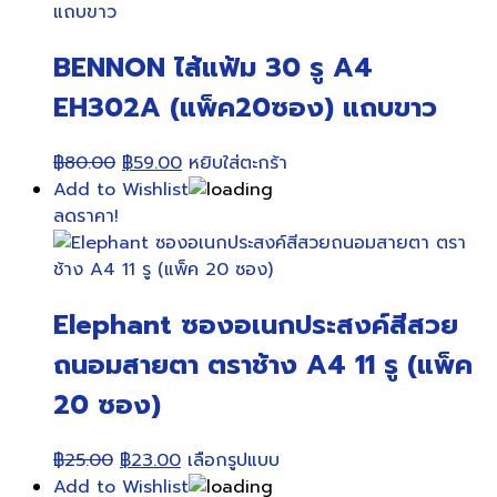
BENNON ไส้แฟ้ม 30 รู A4
EH302A (แพ็ค20ซอง) แถบขาว
Original
Current
฿
80.00
฿
59.00
หยิบใส่ตะกร้า
price
price
Add to Wishlist
was:
is:
ลดราคา!
฿80.00.
฿59.00.
Elephant ซองอเนกประสงค์สีสวย
ถนอมสายตา ตราช้าง A4 11 รู (แพ็ค
20 ซอง)
Original
Current
This
฿
25.00
฿
23.00
เลือกรูปแบบ
price
price
product
Add to Wishlist