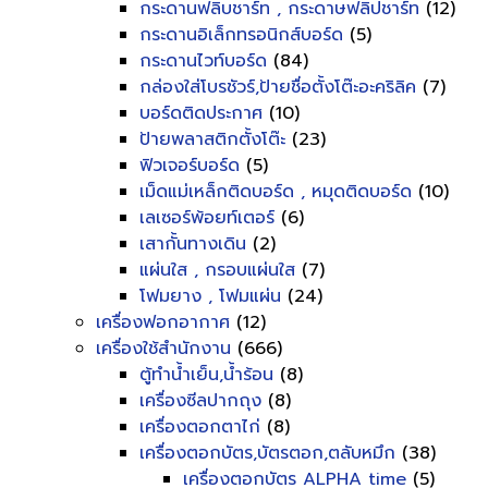
กระดานฟลิบชาร์ท , กระดาษฟลิปชาร์ท
(12)
กระดานอิเล็กทรอนิกส์บอร์ด
(5)
กระดานไวท์บอร์ด
(84)
กล่องใส่โบรชัวร์,ป้ายชื่อตั้งโต๊ะอะคริลิค
(7)
บอร์ดติดประกาศ
(10)
ป้ายพลาสติกตั้งโต๊ะ
(23)
ฟิวเจอร์บอร์ด
(5)
เม็ดแม่เหล็กติดบอร์ด , หมุดติดบอร์ด
(10)
เลเซอร์พ้อยท์เตอร์
(6)
เสากั้นทางเดิน
(2)
แผ่นใส , กรอบแผ่นใส
(7)
โฟมยาง , โฟมแผ่น
(24)
เครื่องฟอกอากาศ
(12)
เครื่องใช้สำนักงาน
(666)
ตู้ทำน้ำเย็น,น้ำร้อน
(8)
เครื่องซีลปากถุง
(8)
เครื่องตอกตาไก่
(8)
เครื่องตอกบัตร,บัตรตอก,ตลับหมึก
(38)
เครื่องตอกบัตร ALPHA time
(5)