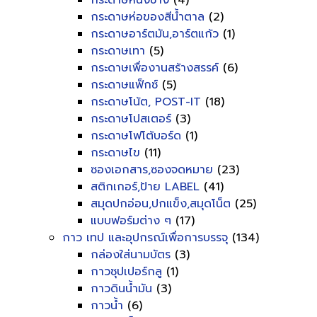
กระดาษหนังช้าง
(4)
กระดาษห่อของสีน้ำตาล
(2)
กระดาษอาร์ตมัน,อาร์ตแก้ว
(1)
กระดาษเทา
(5)
กระดาษเพื่องานสร้างสรรค์
(6)
กระดาษแฟ็กซ์
(5)
กระดาษโน้ต, POST-IT
(18)
กระดาษโปสเตอร์
(3)
กระดาษโฟโต้บอร์ด
(1)
กระดาษไข
(11)
ซองเอกสาร,ซองจดหมาย
(23)
สติกเกอร์,ป้าย LABEL
(41)
สมุดปกอ่อน,ปกแข็ง,สมุดโน็ต
(25)
แบบฟอร์มต่าง ๆ
(17)
กาว เทป และอุปกรณ์เพื่อการบรรจุ
(134)
กล่องใส่นามบัตร
(3)
กาวซุปเปอร์กลู
(1)
กาวดินน้ำมัน
(3)
กาวน้ำ
(6)