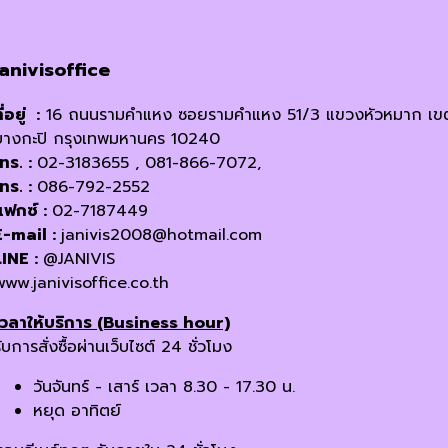
janivisoffice
ี่อยู่ :
16 ถนนรามคำแหง ซอยรามคำแหง 51/3 แขวงหัวหมาก เข
บางกะปิ กรุงเทพมหานคร 10240
โทร. :
02-3183655 , 081-866-7072,
โทร. :
086-792-2552
แฟกซ์ :
02-7187449
E-mail :
janivis2008@hotmail.com
LINE :
@JANIVIS
www.janivisoffice.co.th
เวลาให้บริการ (Business hour)
ับการสั่งซื้อผ่านเว็บไซต์ 24 ชั่วโมง
วันจันทร์ - เสาร์ เวลา 8.30 - 17.30 น.
หยุด อาทิตย์