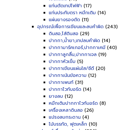
แท่นตัดเทปไฟฟ้า
(17)
แท่นประทับตรา หมึกเติม
(14)
แผ่นยางรองตัด
(11)
อุปกรณ์เพื่อการเขียนและลบคำผิด
(243)
ดินสอ,ไส้ดินสอ
(29)
ปากกา,น้ำยา,เทปลบคำผิด
(14)
ปากกามาร์คเกอร์,ปากกาเคมี
(40)
ปากกาลูกลื่น,ปากกาเจล
(19)
ปากกาหัวเข็ม
(5)
ปากกาเขียนแผ่นใส/ซีดี
(20)
ปากกาเน้นข้อความ
(12)
ปากกาเพนท์
(31)
ปากกาไวท์บอร์ด
(14)
ยางลบ
(12)
หมึกเติมปากกาไวท์บอร์ด
(8)
เครื่องเหลาดินสอ
(26)
แปรงลบกระดาน
(4)
ไม้บรรทัด, ฟุตเหล็ก
(10)