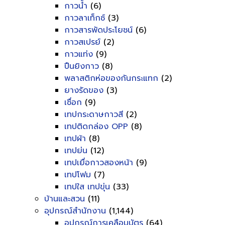
กาวน้ำ
(6)
กาวลาเท็กซ์
(3)
กาวสารพัดประโยชน์
(6)
กาวสเปรย์
(2)
กาวแท่ง
(9)
ปืนยิงกาว
(8)
พลาสติกห่อของกันกระแทก
(2)
ยางรัดของ
(3)
เชื่อก
(9)
เทปกระดาษกาวสี
(2)
เทปติดกล่อง OPP
(8)
เทปผ้า
(8)
เทปย่น
(12)
เทปเยื่อกาวสองหน้า
(9)
เทปโฟม
(7)
เทปใส เทปขุ่น
(33)
บ้านและสวน
(11)
อุปกรณ์สำนักงาน
(1,144)
อุปกรณ์การเคลือบบัตร
(64)