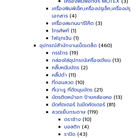
เครื่องพิมพ์อักษร MOTEX
(3)
เครื่องพิมพ์เช็ค,เครื่องปรุเช็ค,เครื่องปรุ
เอกสาร
(4)
เครื่องสแกนบาร์โค๊ต
(3)
โทรศัพท์
(1)
ไฟฉุกเฉิน
(1)
อุปกรณ์สำนักงานเบ็ดเตล็ด
(460)
กรรไกร
(19)
กล่องใส่อุปกรณ์เครื่องเขียน
(13)
คลิ๊บหนีบบัตร
(2)
คลิ๊ปดำ
(11)
ที่ถอนลวด
(10)
ที่เจาะรู ที่ตัดมุมบัตร
(21)
บัตรติดหน้าอก ป้ายคล้องคอ
(13)
มีดคัตเตอร์ ใบมีดคัตเตอร์
(81)
ลวดเย็บกระดาษ
(119)
ตราช้าง
(10)
บอสติก
(4)
ราปิด
(43)