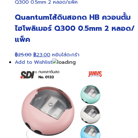
Quantumไส้ดินสอกด HB ควอนตั้ม
ไฮโพลิเมอร์ Q300 0.5mm 2 หลอด/
แพ็ค
Original
Current
฿
25.00
฿
23.00
หยิบใส่ตะกร้า
price
price
Add to Wishlist
was:
is:
฿25.00.
฿23.00.