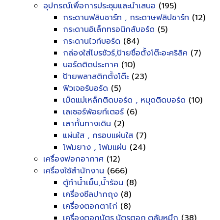
อุปกรณ์เพื่อการประชุมและนำเสนอ
(195)
กระดานฟลิบชาร์ท , กระดาษฟลิปชาร์ท
(12)
กระดานอิเล็กทรอนิกส์บอร์ด
(5)
กระดานไวท์บอร์ด
(84)
กล่องใส่โบรชัวร์,ป้ายชื่อตั้งโต๊ะอะคริลิค
(7)
บอร์ดติดประกาศ
(10)
ป้ายพลาสติกตั้งโต๊ะ
(23)
ฟิวเจอร์บอร์ด
(5)
เม็ดแม่เหล็กติดบอร์ด , หมุดติดบอร์ด
(10)
เลเซอร์พ้อยท์เตอร์
(6)
เสากั้นทางเดิน
(2)
แผ่นใส , กรอบแผ่นใส
(7)
โฟมยาง , โฟมแผ่น
(24)
เครื่องฟอกอากาศ
(12)
เครื่องใช้สำนักงาน
(666)
ตู้ทำน้ำเย็น,น้ำร้อน
(8)
เครื่องซีลปากถุง
(8)
เครื่องตอกตาไก่
(8)
เครื่องตอกบัตร,บัตรตอก,ตลับหมึก
(38)