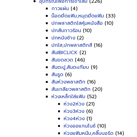
อุปกรณ์เพื่อการเข้าเล่ม
(226)
กาวแผ่น
(4)
น็อดยึดแฟ้ม,หมุดยึดแฟ้ม
(33)
ปกพลาสติกใสหุ้มหนังสือ
(10)
ปกสันกาวร้อน
(10)
ปกหนังช้าง
(2)
ปกใส,ปกพลาสติกสี
(16)
สันIBICLICK
(2)
สันขดลวด
(46)
สันตะปู,สันตะเกียบ
(9)
สันรูด
(6)
สันห่วงพลาสติก
(16)
สันเกลียวพลาสติก
(20)
ห่วงเหล็กใส่แฟ้ม
(52)
ห่วง2ห่วง
(21)
ห่วง3ห่วง
(6)
ห่วง4ห่วง
(1)
ห่วงออแกนไนซ์
(10)
ห่วงแฟ้มหนีบ,คลิ๊บบอร์ด
(14)