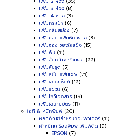
แฟ้ม 2 ห่วง
(35)
แฟ้ม 3 ห่วง
(8)
แฟ้ม 4 ห่วง
(3)
แฟ้มกระเป๋า
(6)
แฟ้มคลิปสปริง
(7)
แฟ้มคอม แฟ้มหีบเพลง
(3)
แฟ้มซอง ซองใสแข็ง
(15)
แฟ้มพับ
(11)
แฟ้มสันกว้าง ก้านยก
(22)
แฟ้มสันรูด
(5)
แฟ้มหนีบ แฟ้มเจาะ
(21)
แฟ้มเสนอเซ็นต์
(12)
แฟ้มแขวน
(6)
แฟ้มโชว์เอกสาร
(19)
แฟ้มใส่นามบัตร
(11)
ไอที & หมึกพิมพ์
(20)
ผลิตภัณฑ์สำหรับคอมพิวเตอร์
(11)
ผ้าหมึกเครื่องพิมพ์ ,พิมพ์ดีด
(9)
EPSON
(7)