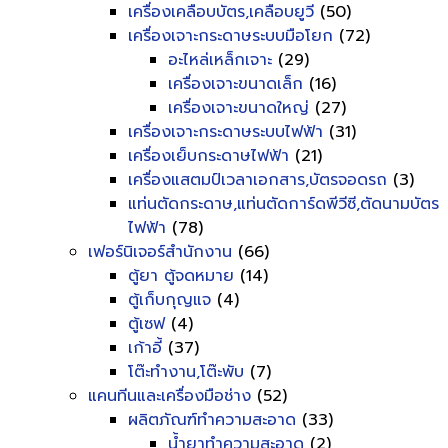
เครื่องเคลือบบัตร,เคลือบยูวี
(50)
เครื่องเจาะกระดาษระบบมือโยก
(72)
อะไหล่เหล็กเจาะ
(29)
เครื่องเจาะขนาดเล็ก
(16)
เครื่องเจาะขนาดใหญ่
(27)
เครื่องเจาะกระดาษระบบไฟฟ้า
(31)
เครื่องเย็บกระดาษไฟฟ้า
(21)
เครื่องแสตมป์เวลาเอกสาร,บัตรจอดรถ
(3)
แท่นตัดกระดาษ,แท่นตัดการ์ดพีวีซี,ตัดนามบัตร
ไฟฟ้า
(78)
เฟอร์นิเจอร์สำนักงาน
(66)
ตู้ยา ตู้จดหมาย
(14)
ตู้เก็บกุญแจ
(4)
ตู้เซฟ
(4)
เก้าอี้
(37)
โต๊ะทำงาน,โต๊ะพับ
(7)
แคนทีนและเครื่องมือช่าง
(52)
ผลิตภัณฑ์ทำความสะอาด
(33)
น้ำยาทำความสะอาด
(2)