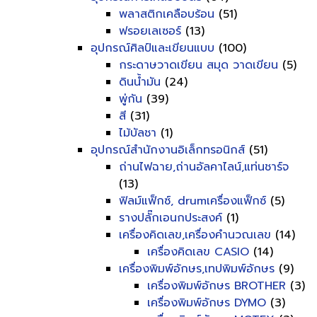
พลาสติกเคลือบร้อน
(51)
ฟรอยเลเซอร์
(13)
อุปกรณ์ศิลป์และเขียนแบบ
(100)
กระดาษวาดเขียน สมุด วาดเขียน
(5)
ดินน้ำมัน
(24)
พู่กัน
(39)
สี
(31)
ไม้บัลชา
(1)
อุปกรณ์สำนักงานอิเล็กทรอนิกส์
(51)
ถ่านไฟฉาย,ถ่านอัลคาไลน์,แท่นชาร์จ
(13)
ฟิลม์แฟ็กซ์, drumเครื่องแฟ็กซ์
(5)
รางปลั๊กเอนกประสงค์
(1)
เครื่องคิดเลข,เครื่องคำนวณเลข
(14)
เครื่องคิดเลข CASIO
(14)
เครื่องพิมพ์อักษร,เทปพิมพ์อักษร
(9)
เครื่องพิมพ์อักษร BROTHER
(3)
เครื่องพิมพ์อักษร DYMO
(3)