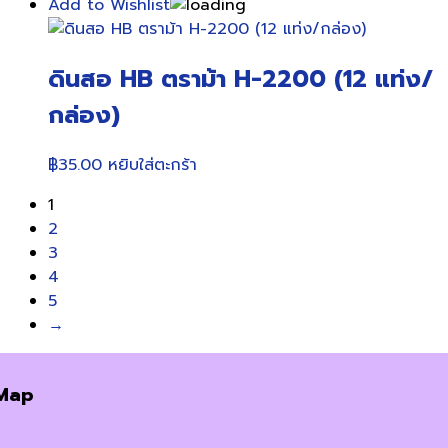
price
price
Add to Wishlist
was:
is:
฿150.00.
฿125.00.
ดินสอ HB ตราม้า H-2200 (12 แท่ง/
กล่อง)
฿
35.00
หยิบใส่ตะกร้า
1
2
3
4
5
→
Map