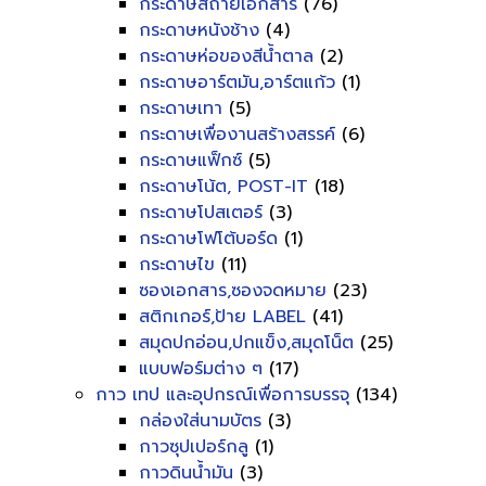
กระดาษสีถ่ายเอกสาร
(76)
กระดาษหนังช้าง
(4)
กระดาษห่อของสีน้ำตาล
(2)
กระดาษอาร์ตมัน,อาร์ตแก้ว
(1)
กระดาษเทา
(5)
กระดาษเพื่องานสร้างสรรค์
(6)
กระดาษแฟ็กซ์
(5)
กระดาษโน้ต, POST-IT
(18)
กระดาษโปสเตอร์
(3)
กระดาษโฟโต้บอร์ด
(1)
กระดาษไข
(11)
ซองเอกสาร,ซองจดหมาย
(23)
สติกเกอร์,ป้าย LABEL
(41)
สมุดปกอ่อน,ปกแข็ง,สมุดโน็ต
(25)
แบบฟอร์มต่าง ๆ
(17)
กาว เทป และอุปกรณ์เพื่อการบรรจุ
(134)
กล่องใส่นามบัตร
(3)
กาวซุปเปอร์กลู
(1)
กาวดินน้ำมัน
(3)