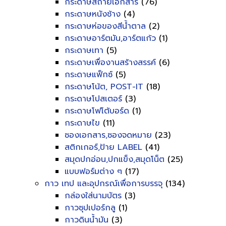
กระดาษสีถ่ายเอกสาร
(76)
กระดาษหนังช้าง
(4)
กระดาษห่อของสีน้ำตาล
(2)
กระดาษอาร์ตมัน,อาร์ตแก้ว
(1)
กระดาษเทา
(5)
กระดาษเพื่องานสร้างสรรค์
(6)
กระดาษแฟ็กซ์
(5)
กระดาษโน้ต, POST-IT
(18)
กระดาษโปสเตอร์
(3)
กระดาษโฟโต้บอร์ด
(1)
กระดาษไข
(11)
ซองเอกสาร,ซองจดหมาย
(23)
สติกเกอร์,ป้าย LABEL
(41)
สมุดปกอ่อน,ปกแข็ง,สมุดโน็ต
(25)
แบบฟอร์มต่าง ๆ
(17)
กาว เทป และอุปกรณ์เพื่อการบรรจุ
(134)
กล่องใส่นามบัตร
(3)
กาวซุปเปอร์กลู
(1)
กาวดินน้ำมัน
(3)