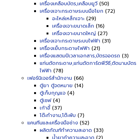
เครื่องเคลือบบัตร,เคลือบยูวี
(50)
เครื่องเจาะกระดาษระบบมือโยก
(72)
อะไหล่เหล็กเจาะ
(29)
เครื่องเจาะขนาดเล็ก
(16)
เครื่องเจาะขนาดใหญ่
(27)
เครื่องเจาะกระดาษระบบไฟฟ้า
(31)
เครื่องเย็บกระดาษไฟฟ้า
(21)
เครื่องแสตมป์เวลาเอกสาร,บัตรจอดรถ
(3)
แท่นตัดกระดาษ,แท่นตัดการ์ดพีวีซี,ตัดนามบัตร
ไฟฟ้า
(78)
เฟอร์นิเจอร์สำนักงาน
(66)
ตู้ยา ตู้จดหมาย
(14)
ตู้เก็บกุญแจ
(4)
ตู้เซฟ
(4)
เก้าอี้
(37)
โต๊ะทำงาน,โต๊ะพับ
(7)
แคนทีนและเครื่องมือช่าง
(52)
ผลิตภัณฑ์ทำความสะอาด
(33)
น้ำยาทำความสะอาด
(2)