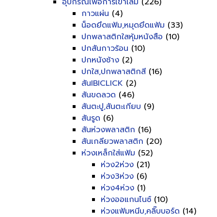
อุปกรณ์เพื่อการเข้าเล่ม
(226)
กาวแผ่น
(4)
น็อดยึดแฟ้ม,หมุดยึดแฟ้ม
(33)
ปกพลาสติกใสหุ้มหนังสือ
(10)
ปกสันกาวร้อน
(10)
ปกหนังช้าง
(2)
ปกใส,ปกพลาสติกสี
(16)
สันIBICLICK
(2)
สันขดลวด
(46)
สันตะปู,สันตะเกียบ
(9)
สันรูด
(6)
สันห่วงพลาสติก
(16)
สันเกลียวพลาสติก
(20)
ห่วงเหล็กใส่แฟ้ม
(52)
ห่วง2ห่วง
(21)
ห่วง3ห่วง
(6)
ห่วง4ห่วง
(1)
ห่วงออแกนไนซ์
(10)
ห่วงแฟ้มหนีบ,คลิ๊บบอร์ด
(14)