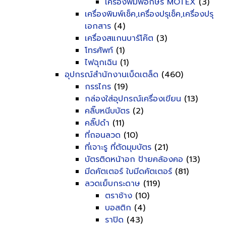
เครื่องพิมพ์อักษร MOTEX
(3)
เครื่องพิมพ์เช็ค,เครื่องปรุเช็ค,เครื่องปรุ
เอกสาร
(4)
เครื่องสแกนบาร์โค๊ต
(3)
โทรศัพท์
(1)
ไฟฉุกเฉิน
(1)
อุปกรณ์สำนักงานเบ็ดเตล็ด
(460)
กรรไกร
(19)
กล่องใส่อุปกรณ์เครื่องเขียน
(13)
คลิ๊บหนีบบัตร
(2)
คลิ๊ปดำ
(11)
ที่ถอนลวด
(10)
ที่เจาะรู ที่ตัดมุมบัตร
(21)
บัตรติดหน้าอก ป้ายคล้องคอ
(13)
มีดคัตเตอร์ ใบมีดคัตเตอร์
(81)
ลวดเย็บกระดาษ
(119)
ตราช้าง
(10)
บอสติก
(4)
ราปิด
(43)