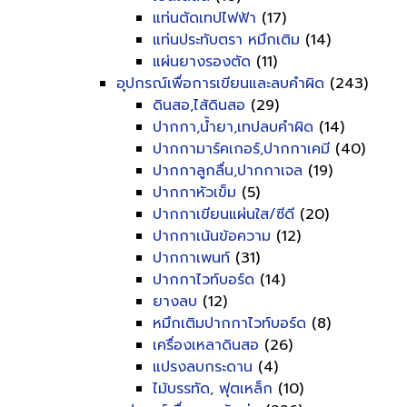
แท่นตัดเทปไฟฟ้า
(17)
แท่นประทับตรา หมึกเติม
(14)
แผ่นยางรองตัด
(11)
อุปกรณ์เพื่อการเขียนและลบคำผิด
(243)
ดินสอ,ไส้ดินสอ
(29)
ปากกา,น้ำยา,เทปลบคำผิด
(14)
ปากกามาร์คเกอร์,ปากกาเคมี
(40)
ปากกาลูกลื่น,ปากกาเจล
(19)
ปากกาหัวเข็ม
(5)
ปากกาเขียนแผ่นใส/ซีดี
(20)
ปากกาเน้นข้อความ
(12)
ปากกาเพนท์
(31)
ปากกาไวท์บอร์ด
(14)
ยางลบ
(12)
หมึกเติมปากกาไวท์บอร์ด
(8)
เครื่องเหลาดินสอ
(26)
แปรงลบกระดาน
(4)
ไม้บรรทัด, ฟุตเหล็ก
(10)