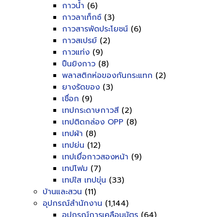
กาวน้ำ
(6)
กาวลาเท็กซ์
(3)
กาวสารพัดประโยชน์
(6)
กาวสเปรย์
(2)
กาวแท่ง
(9)
ปืนยิงกาว
(8)
พลาสติกห่อของกันกระแทก
(2)
ยางรัดของ
(3)
เชื่อก
(9)
เทปกระดาษกาวสี
(2)
เทปติดกล่อง OPP
(8)
เทปผ้า
(8)
เทปย่น
(12)
เทปเยื่อกาวสองหน้า
(9)
เทปโฟม
(7)
เทปใส เทปขุ่น
(33)
บ้านและสวน
(11)
อุปกรณ์สำนักงาน
(1,144)
อุปกรณ์การเคลือบบัตร
(64)