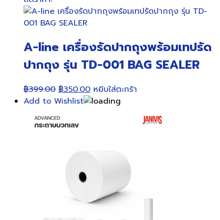
฿195.00.
฿189.00.
A-line เครื่องรัดปากถุงพร้อมเทปรัด
ปากถุง รุ่น TD-001 BAG SEALER
Original
Current
฿
399.00
฿
350.00
หยิบใส่ตะกร้า
price
price
Add to Wishlist
was:
is:
฿399.00.
฿350.00.