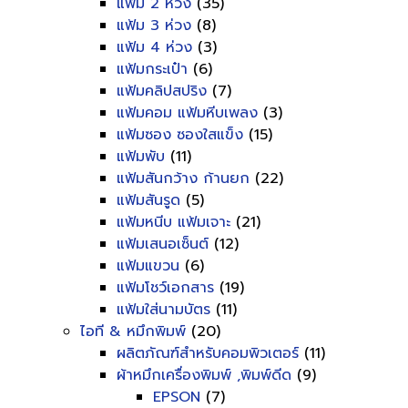
แฟ้ม 2 ห่วง
(35)
แฟ้ม 3 ห่วง
(8)
แฟ้ม 4 ห่วง
(3)
แฟ้มกระเป๋า
(6)
แฟ้มคลิปสปริง
(7)
แฟ้มคอม แฟ้มหีบเพลง
(3)
แฟ้มซอง ซองใสแข็ง
(15)
แฟ้มพับ
(11)
แฟ้มสันกว้าง ก้านยก
(22)
แฟ้มสันรูด
(5)
แฟ้มหนีบ แฟ้มเจาะ
(21)
แฟ้มเสนอเซ็นต์
(12)
แฟ้มแขวน
(6)
แฟ้มโชว์เอกสาร
(19)
แฟ้มใส่นามบัตร
(11)
ไอที & หมึกพิมพ์
(20)
ผลิตภัณฑ์สำหรับคอมพิวเตอร์
(11)
ผ้าหมึกเครื่องพิมพ์ ,พิมพ์ดีด
(9)
EPSON
(7)