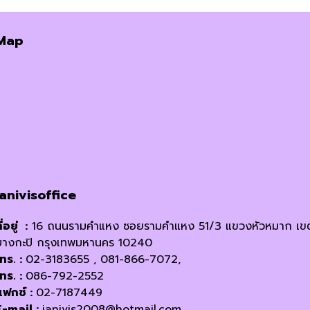
Map
janivisoffice
ี่อยู่ :
16 ถนนรามคำแหง ซอยรามคำแหง 51/3 แขวงหัวหมาก เข
บางกะปิ กรุงเทพมหานคร 10240
โทร. :
02-3183655 , 081-866-7072,
โทร. :
086-792-2552
แฟกซ์ :
02-7187449
E-mail :
janivis2008@hotmail.com