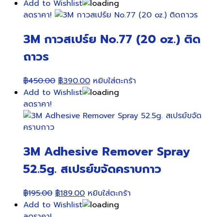
Add to Wishlist
ลดราคา!
3M กาวสเปร์ย No.77 (20 oz.) ติด
ถาวร
Original
Current
฿
450.00
฿
390.00
หยิบใส่ตะกร้า
price
price
Add to Wishlist
was:
is:
ลดราคา!
฿450.00.
฿390.00.
3M​ Adhesive Remover Spray
52.5g. สเปรย์ขจัดคราบกาว
Original
Current
฿
195.00
฿
189.00
หยิบใส่ตะกร้า
price
price
Add to Wishlist
was:
is:
ลดราคา!