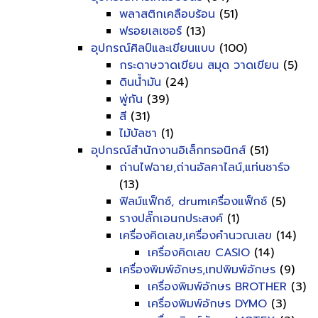
พลาสติกเคลือบร้อน
(51)
ฟรอยเลเซอร์
(13)
อุปกรณ์ศิลป์และเขียนแบบ
(100)
กระดาษวาดเขียน สมุด วาดเขียน
(5)
ดินน้ำมัน
(24)
พู่กัน
(39)
สี
(31)
ไม้บัลชา
(1)
อุปกรณ์สำนักงานอิเล็กทรอนิกส์
(51)
ถ่านไฟฉาย,ถ่านอัลคาไลน์,แท่นชาร์จ
(13)
ฟิลม์แฟ็กซ์, drumเครื่องแฟ็กซ์
(5)
รางปลั๊กเอนกประสงค์
(1)
เครื่องคิดเลข,เครื่องคำนวณเลข
(14)
เครื่องคิดเลข CASIO
(14)
เครื่องพิมพ์อักษร,เทปพิมพ์อักษร
(9)
เครื่องพิมพ์อักษร BROTHER
(3)
เครื่องพิมพ์อักษร DYMO
(3)