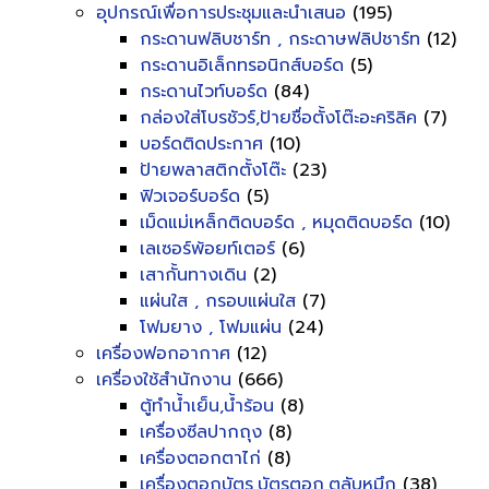
อุปกรณ์เพื่อการประชุมและนำเสนอ
(195)
กระดานฟลิบชาร์ท , กระดาษฟลิปชาร์ท
(12)
กระดานอิเล็กทรอนิกส์บอร์ด
(5)
กระดานไวท์บอร์ด
(84)
กล่องใส่โบรชัวร์,ป้ายชื่อตั้งโต๊ะอะคริลิค
(7)
บอร์ดติดประกาศ
(10)
ป้ายพลาสติกตั้งโต๊ะ
(23)
ฟิวเจอร์บอร์ด
(5)
เม็ดแม่เหล็กติดบอร์ด , หมุดติดบอร์ด
(10)
เลเซอร์พ้อยท์เตอร์
(6)
เสากั้นทางเดิน
(2)
แผ่นใส , กรอบแผ่นใส
(7)
โฟมยาง , โฟมแผ่น
(24)
เครื่องฟอกอากาศ
(12)
เครื่องใช้สำนักงาน
(666)
ตู้ทำน้ำเย็น,น้ำร้อน
(8)
เครื่องซีลปากถุง
(8)
เครื่องตอกตาไก่
(8)
เครื่องตอกบัตร,บัตรตอก,ตลับหมึก
(38)