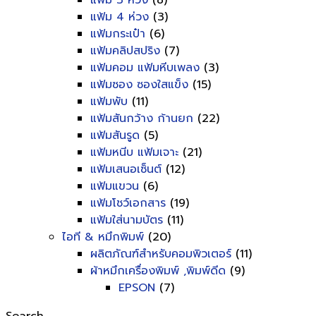
แฟ้ม 3 ห่วง
(8)
แฟ้ม 4 ห่วง
(3)
แฟ้มกระเป๋า
(6)
แฟ้มคลิปสปริง
(7)
แฟ้มคอม แฟ้มหีบเพลง
(3)
แฟ้มซอง ซองใสแข็ง
(15)
แฟ้มพับ
(11)
แฟ้มสันกว้าง ก้านยก
(22)
แฟ้มสันรูด
(5)
แฟ้มหนีบ แฟ้มเจาะ
(21)
แฟ้มเสนอเซ็นต์
(12)
แฟ้มแขวน
(6)
แฟ้มโชว์เอกสาร
(19)
แฟ้มใส่นามบัตร
(11)
ไอที & หมึกพิมพ์
(20)
ผลิตภัณฑ์สำหรับคอมพิวเตอร์
(11)
ผ้าหมึกเครื่องพิมพ์ ,พิมพ์ดีด
(9)
EPSON
(7)