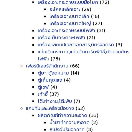
เครื่องเจาะกระดาษระบบมือโยก
(72)
อะไหล่เหล็กเจาะ
(29)
เครื่องเจาะขนาดเล็ก
(16)
เครื่องเจาะขนาดใหญ่
(27)
เครื่องเจาะกระดาษระบบไฟฟ้า
(31)
เครื่องเย็บกระดาษไฟฟ้า
(21)
เครื่องแสตมป์เวลาเอกสาร,บัตรจอดรถ
(3)
แท่นตัดกระดาษ,แท่นตัดการ์ดพีวีซี,ตัดนามบัตร
ไฟฟ้า
(78)
เฟอร์นิเจอร์สำนักงาน
(66)
ตู้ยา ตู้จดหมาย
(14)
ตู้เก็บกุญแจ
(4)
ตู้เซฟ
(4)
เก้าอี้
(37)
โต๊ะทำงาน,โต๊ะพับ
(7)
แคนทีนและเครื่องมือช่าง
(52)
ผลิตภัณฑ์ทำความสะอาด
(33)
น้ำยาทำความสะอาด
(2)
สเปรย์ปรับอากาศ
(3)