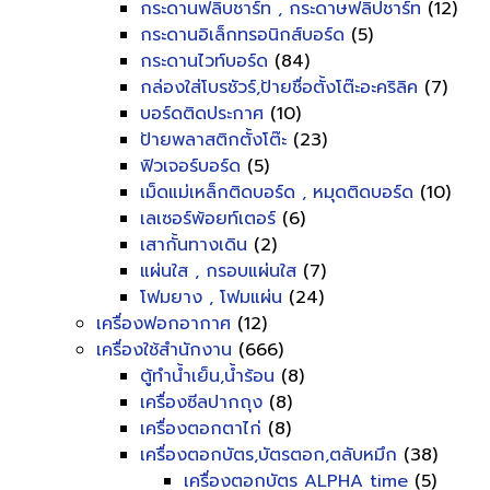
กระดานฟลิบชาร์ท , กระดาษฟลิปชาร์ท
(12)
กระดานอิเล็กทรอนิกส์บอร์ด
(5)
กระดานไวท์บอร์ด
(84)
กล่องใส่โบรชัวร์,ป้ายชื่อตั้งโต๊ะอะคริลิค
(7)
บอร์ดติดประกาศ
(10)
ป้ายพลาสติกตั้งโต๊ะ
(23)
ฟิวเจอร์บอร์ด
(5)
เม็ดแม่เหล็กติดบอร์ด , หมุดติดบอร์ด
(10)
เลเซอร์พ้อยท์เตอร์
(6)
เสากั้นทางเดิน
(2)
แผ่นใส , กรอบแผ่นใส
(7)
โฟมยาง , โฟมแผ่น
(24)
เครื่องฟอกอากาศ
(12)
เครื่องใช้สำนักงาน
(666)
ตู้ทำน้ำเย็น,น้ำร้อน
(8)
เครื่องซีลปากถุง
(8)
เครื่องตอกตาไก่
(8)
เครื่องตอกบัตร,บัตรตอก,ตลับหมึก
(38)
เครื่องตอกบัตร ALPHA time
(5)