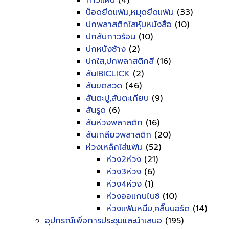
กาวแผ่น
(4)
น็อดยึดแฟ้ม,หมุดยึดแฟ้ม
(33)
ปกพลาสติกใสหุ้มหนังสือ
(10)
ปกสันกาวร้อน
(10)
ปกหนังช้าง
(2)
ปกใส,ปกพลาสติกสี
(16)
สันIBICLICK
(2)
สันขดลวด
(46)
สันตะปู,สันตะเกียบ
(9)
สันรูด
(6)
สันห่วงพลาสติก
(16)
สันเกลียวพลาสติก
(20)
ห่วงเหล็กใส่แฟ้ม
(52)
ห่วง2ห่วง
(21)
ห่วง3ห่วง
(6)
ห่วง4ห่วง
(1)
ห่วงออแกนไนซ์
(10)
ห่วงแฟ้มหนีบ,คลิ๊บบอร์ด
(14)
อุปกรณ์เพื่อการประชุมและนำเสนอ
(195)