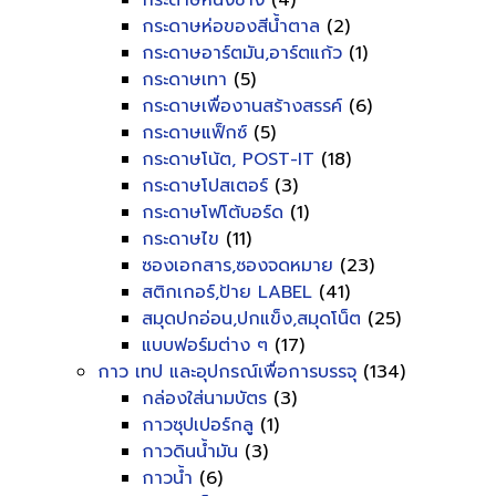
กระดาษหนังช้าง
(4)
กระดาษห่อของสีน้ำตาล
(2)
กระดาษอาร์ตมัน,อาร์ตแก้ว
(1)
กระดาษเทา
(5)
กระดาษเพื่องานสร้างสรรค์
(6)
กระดาษแฟ็กซ์
(5)
กระดาษโน้ต, POST-IT
(18)
กระดาษโปสเตอร์
(3)
กระดาษโฟโต้บอร์ด
(1)
กระดาษไข
(11)
ซองเอกสาร,ซองจดหมาย
(23)
สติกเกอร์,ป้าย LABEL
(41)
สมุดปกอ่อน,ปกแข็ง,สมุดโน็ต
(25)
แบบฟอร์มต่าง ๆ
(17)
กาว เทป และอุปกรณ์เพื่อการบรรจุ
(134)
กล่องใส่นามบัตร
(3)
กาวซุปเปอร์กลู
(1)
กาวดินน้ำมัน
(3)
กาวน้ำ
(6)