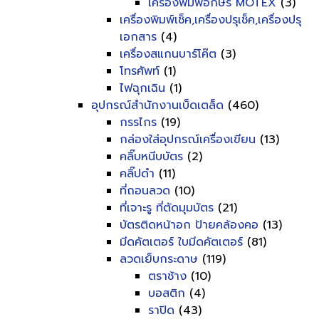
เครื่องพิมพ์อักษร MOTEX
(3)
เครื่องพิมพ์เช็ค,เครื่องปรุเช็ค,เครื่องปรุ
เอกสาร
(4)
เครื่องสแกนบาร์โค๊ต
(3)
โทรศัพท์
(1)
ไฟฉุกเฉิน
(1)
อุปกรณ์สำนักงานเบ็ดเตล็ด
(460)
กรรไกร
(19)
กล่องใส่อุปกรณ์เครื่องเขียน
(13)
คลิ๊บหนีบบัตร
(2)
คลิ๊ปดำ
(11)
ที่ถอนลวด
(10)
ที่เจาะรู ที่ตัดมุมบัตร
(21)
บัตรติดหน้าอก ป้ายคล้องคอ
(13)
มีดคัตเตอร์ ใบมีดคัตเตอร์
(81)
ลวดเย็บกระดาษ
(119)
ตราช้าง
(10)
บอสติก
(4)
ราปิด
(43)