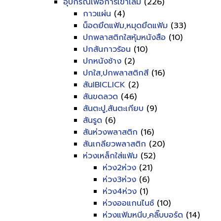
อุปกรณ์เพื่อการเข้าเล่ม
(226)
กาวแผ่น
(4)
น็อดยึดแฟ้ม,หมุดยึดแฟ้ม
(33)
ปกพลาสติกใสหุ้มหนังสือ
(10)
ปกสันกาวร้อน
(10)
ปกหนังช้าง
(2)
ปกใส,ปกพลาสติกสี
(16)
สันIBICLICK
(2)
สันขดลวด
(46)
สันตะปู,สันตะเกียบ
(9)
สันรูด
(6)
สันห่วงพลาสติก
(16)
สันเกลียวพลาสติก
(20)
ห่วงเหล็กใส่แฟ้ม
(52)
ห่วง2ห่วง
(21)
ห่วง3ห่วง
(6)
ห่วง4ห่วง
(1)
ห่วงออแกนไนซ์
(10)
ห่วงแฟ้มหนีบ,คลิ๊บบอร์ด
(14)