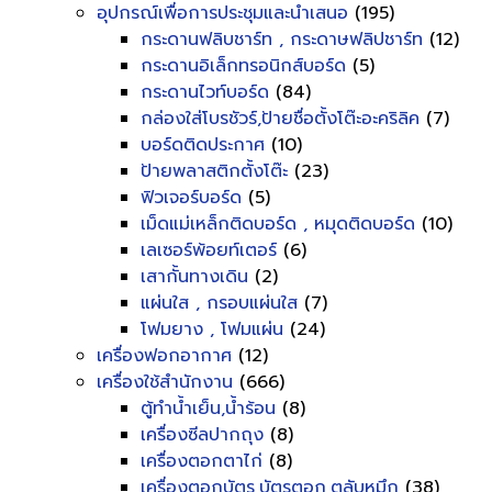
อุปกรณ์เพื่อการประชุมและนำเสนอ
(195)
กระดานฟลิบชาร์ท , กระดาษฟลิปชาร์ท
(12)
กระดานอิเล็กทรอนิกส์บอร์ด
(5)
กระดานไวท์บอร์ด
(84)
กล่องใส่โบรชัวร์,ป้ายชื่อตั้งโต๊ะอะคริลิค
(7)
บอร์ดติดประกาศ
(10)
ป้ายพลาสติกตั้งโต๊ะ
(23)
ฟิวเจอร์บอร์ด
(5)
เม็ดแม่เหล็กติดบอร์ด , หมุดติดบอร์ด
(10)
เลเซอร์พ้อยท์เตอร์
(6)
เสากั้นทางเดิน
(2)
แผ่นใส , กรอบแผ่นใส
(7)
โฟมยาง , โฟมแผ่น
(24)
เครื่องฟอกอากาศ
(12)
เครื่องใช้สำนักงาน
(666)
ตู้ทำน้ำเย็น,น้ำร้อน
(8)
เครื่องซีลปากถุง
(8)
เครื่องตอกตาไก่
(8)
เครื่องตอกบัตร,บัตรตอก,ตลับหมึก
(38)