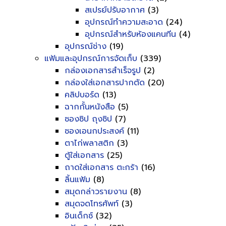
สเปรย์ปรับอากาศ
(3)
อุปกรณ์ทำความสะอาด
(24)
อุปกรณ์สำหรับห้องแคนทีน
(4)
อุปกรณ์ช่าง
(19)
แฟ้มและอุปกรณ์การจัดเก็บ
(339)
กล่องเอกสารสำเร็จรูป
(2)
กล่องใส่เอกสารปากตัด
(20)
คลิปบอร์ด
(13)
ฉากกั้นหนังสือ
(5)
ซองซิป ถุงซิป
(7)
ซองเอนกประสงค์
(11)
ตาไก่พลาสติก
(3)
ตู้ใส่เอกสาร
(25)
ถาดใส่เอกสาร ตะกร้า
(16)
ลิ้นแฟ้ม
(8)
สมุดกล่าวรายงาน
(8)
สมุดจดโทรศัพท์
(3)
อินเด็กซ์
(32)