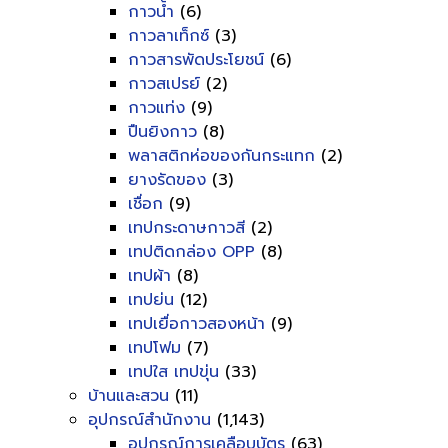
กาวน้ำ
(6)
กาวลาเท็กซ์
(3)
กาวสารพัดประโยชน์
(6)
กาวสเปรย์
(2)
กาวแท่ง
(9)
ปืนยิงกาว
(8)
พลาสติกห่อของกันกระแทก
(2)
ยางรัดของ
(3)
เชื่อก
(9)
เทปกระดาษกาวสี
(2)
เทปติดกล่อง OPP
(8)
เทปผ้า
(8)
เทปย่น
(12)
เทปเยื่อกาวสองหน้า
(9)
เทปโฟม
(7)
เทปใส เทปขุ่น
(33)
บ้านและสวน
(11)
อุปกรณ์สำนักงาน
(1,143)
อุปกรณ์การเคลือบบัตร
(63)