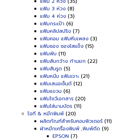
แฟ้ม 2 ห่วง
(35)
แฟ้ม 3 ห่วง
(8)
แฟ้ม 4 ห่วง
(3)
แฟ้มกระเป๋า
(6)
แฟ้มคลิปสปริง
(7)
แฟ้มคอม แฟ้มหีบเพลง
(3)
แฟ้มซอง ซองใสแข็ง
(15)
แฟ้มพับ
(11)
แฟ้มสันกว้าง ก้านยก
(22)
แฟ้มสันรูด
(5)
แฟ้มหนีบ แฟ้มเจาะ
(21)
แฟ้มเสนอเซ็นต์
(12)
แฟ้มแขวน
(6)
แฟ้มโชว์เอกสาร
(20)
แฟ้มใส่นามบัตร
(11)
ไอที & หมึกพิมพ์
(20)
ผลิตภัณฑ์สำหรับคอมพิวเตอร์
(11)
ผ้าหมึกเครื่องพิมพ์ ,พิมพ์ดีด
(9)
EPSON
(7)