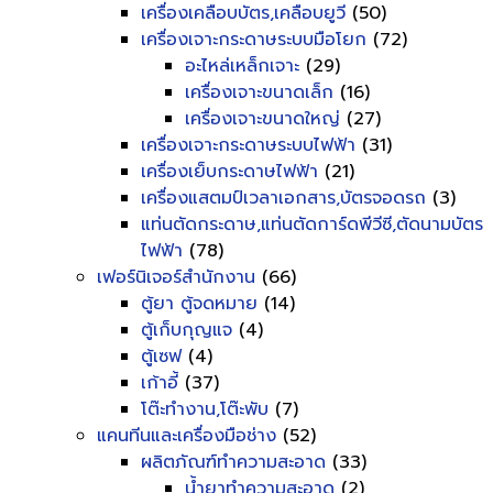
เครื่องเคลือบบัตร,เคลือบยูวี
(50)
เครื่องเจาะกระดาษระบบมือโยก
(72)
อะไหล่เหล็กเจาะ
(29)
เครื่องเจาะขนาดเล็ก
(16)
เครื่องเจาะขนาดใหญ่
(27)
เครื่องเจาะกระดาษระบบไฟฟ้า
(31)
เครื่องเย็บกระดาษไฟฟ้า
(21)
เครื่องแสตมป์เวลาเอกสาร,บัตรจอดรถ
(3)
แท่นตัดกระดาษ,แท่นตัดการ์ดพีวีซี,ตัดนามบัตร
ไฟฟ้า
(78)
เฟอร์นิเจอร์สำนักงาน
(66)
ตู้ยา ตู้จดหมาย
(14)
ตู้เก็บกุญแจ
(4)
ตู้เซฟ
(4)
เก้าอี้
(37)
โต๊ะทำงาน,โต๊ะพับ
(7)
แคนทีนและเครื่องมือช่าง
(52)
ผลิตภัณฑ์ทำความสะอาด
(33)
น้ำยาทำความสะอาด
(2)