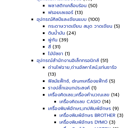
พลาสติกเคลือบร้อน
(50)
ฟรอยเลเซอร์
(13)
อุปกรณ์ศิลป์และเขียนแบบ
(100)
กระดาษวาดเขียน สมุด วาดเขียน
(5)
ดินน้ำมัน
(24)
พู่กัน
(39)
สี
(31)
ไม้บัลชา
(1)
อุปกรณ์สำนักงานอิเล็กทรอนิกส์
(51)
ถ่านไฟฉาย,ถ่านอัลคาไลน์,แท่นชาร์จ
(13)
ฟิลม์แฟ็กซ์, drumเครื่องแฟ็กซ์
(5)
รางปลั๊กเอนกประสงค์
(1)
เครื่องคิดเลข,เครื่องคำนวณเลข
(14)
เครื่องคิดเลข CASIO
(14)
เครื่องพิมพ์อักษร,เทปพิมพ์อักษร
(9)
เครื่องพิมพ์อักษร BROTHER
(3)
เครื่องพิมพ์อักษร DYMO
(3)