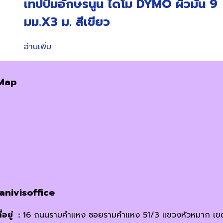
เทปปั๊มอักษรนูน ไดโม DYMO ผิวมัน 9
มม.X3 ม. สีเขียว
อ่านเพิ่ม
Map
janivisoffice
ี่อยู่ :
16 ถนนรามคำแหง ซอยรามคำแหง 51/3 แขวงหัวหมาก เข