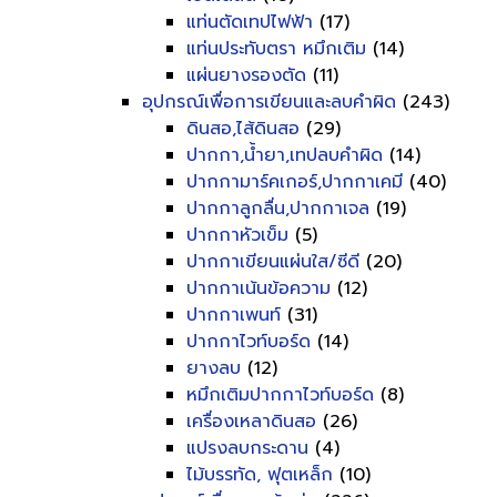
แท่นตัดเทปไฟฟ้า
(17)
แท่นประทับตรา หมึกเติม
(14)
แผ่นยางรองตัด
(11)
อุปกรณ์เพื่อการเขียนและลบคำผิด
(243)
ดินสอ,ไส้ดินสอ
(29)
ปากกา,น้ำยา,เทปลบคำผิด
(14)
ปากกามาร์คเกอร์,ปากกาเคมี
(40)
ปากกาลูกลื่น,ปากกาเจล
(19)
ปากกาหัวเข็ม
(5)
ปากกาเขียนแผ่นใส/ซีดี
(20)
ปากกาเน้นข้อความ
(12)
ปากกาเพนท์
(31)
ปากกาไวท์บอร์ด
(14)
ยางลบ
(12)
หมึกเติมปากกาไวท์บอร์ด
(8)
เครื่องเหลาดินสอ
(26)
แปรงลบกระดาน
(4)
ไม้บรรทัด, ฟุตเหล็ก
(10)