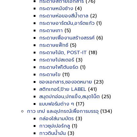
กระดาษสีถ่ายเอกสาร
(76)
กระดาษหนังช้าง
(4)
กระดาษห่อของสีน้ำตาล
(2)
กระดาษอาร์ตมัน,อาร์ตแก้ว
(1)
กระดาษเทา
(5)
กระดาษเพื่องานสร้างสรรค์
(6)
กระดาษแฟ็กซ์
(5)
กระดาษโน้ต, POST-IT
(18)
กระดาษโปสเตอร์
(3)
กระดาษโฟโต้บอร์ด
(1)
กระดาษไข
(11)
ซองเอกสาร,ซองจดหมาย
(23)
สติกเกอร์,ป้าย LABEL
(41)
สมุดปกอ่อน,ปกแข็ง,สมุดโน็ต
(25)
แบบฟอร์มต่าง ๆ
(17)
กาว เทป และอุปกรณ์เพื่อการบรรจุ
(134)
กล่องใส่นามบัตร
(3)
กาวซุปเปอร์กลู
(1)
กาวดินน้ำมัน
(3)