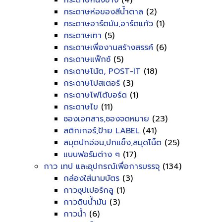
กระดาษหนังช้าง
(4)
กระดาษห่อของสีน้ำตาล
(2)
กระดาษอาร์ตมัน,อาร์ตแก้ว
(1)
กระดาษเทา
(5)
กระดาษเพื่องานสร้างสรรค์
(6)
กระดาษแฟ็กซ์
(5)
กระดาษโน้ต, POST-IT
(18)
กระดาษโปสเตอร์
(3)
กระดาษโฟโต้บอร์ด
(1)
กระดาษไข
(11)
ซองเอกสาร,ซองจดหมาย
(23)
สติกเกอร์,ป้าย LABEL
(41)
สมุดปกอ่อน,ปกแข็ง,สมุดโน็ต
(25)
แบบฟอร์มต่าง ๆ
(17)
กาว เทป และอุปกรณ์เพื่อการบรรจุ
(134)
กล่องใส่นามบัตร
(3)
กาวซุปเปอร์กลู
(1)
กาวดินน้ำมัน
(3)
กาวน้ำ
(6)