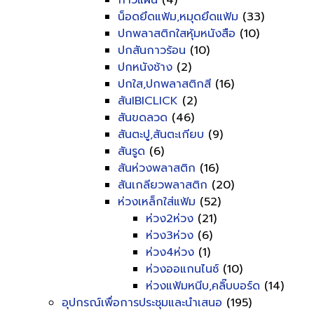
กาวแผ่น
(4)
น็อดยึดแฟ้ม,หมุดยึดแฟ้ม
(33)
ปกพลาสติกใสหุ้มหนังสือ
(10)
ปกสันกาวร้อน
(10)
ปกหนังช้าง
(2)
ปกใส,ปกพลาสติกสี
(16)
สันIBICLICK
(2)
สันขดลวด
(46)
สันตะปู,สันตะเกียบ
(9)
สันรูด
(6)
สันห่วงพลาสติก
(16)
สันเกลียวพลาสติก
(20)
ห่วงเหล็กใส่แฟ้ม
(52)
ห่วง2ห่วง
(21)
ห่วง3ห่วง
(6)
ห่วง4ห่วง
(1)
ห่วงออแกนไนซ์
(10)
ห่วงแฟ้มหนีบ,คลิ๊บบอร์ด
(14)
อุปกรณ์เพื่อการประชุมและนำเสนอ
(195)