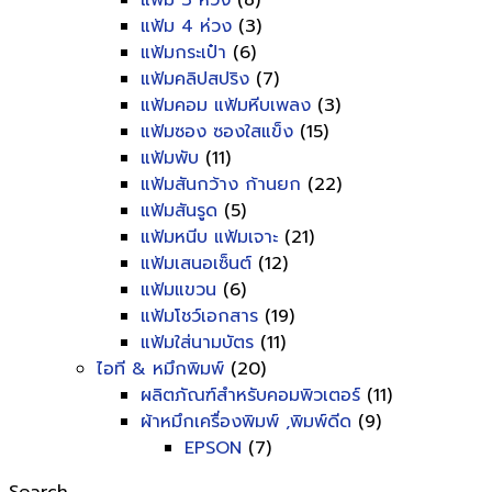
แฟ้ม 3 ห่วง
(8)
แฟ้ม 4 ห่วง
(3)
แฟ้มกระเป๋า
(6)
แฟ้มคลิปสปริง
(7)
แฟ้มคอม แฟ้มหีบเพลง
(3)
แฟ้มซอง ซองใสแข็ง
(15)
แฟ้มพับ
(11)
แฟ้มสันกว้าง ก้านยก
(22)
แฟ้มสันรูด
(5)
แฟ้มหนีบ แฟ้มเจาะ
(21)
แฟ้มเสนอเซ็นต์
(12)
แฟ้มแขวน
(6)
แฟ้มโชว์เอกสาร
(19)
แฟ้มใส่นามบัตร
(11)
ไอที & หมึกพิมพ์
(20)
ผลิตภัณฑ์สำหรับคอมพิวเตอร์
(11)
ผ้าหมึกเครื่องพิมพ์ ,พิมพ์ดีด
(9)
EPSON
(7)