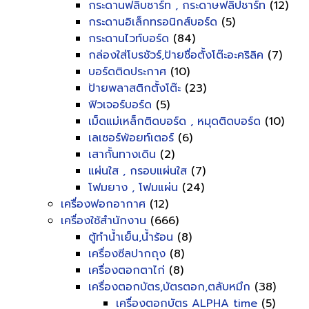
กระดานฟลิบชาร์ท , กระดาษฟลิปชาร์ท
(12)
กระดานอิเล็กทรอนิกส์บอร์ด
(5)
กระดานไวท์บอร์ด
(84)
กล่องใส่โบรชัวร์,ป้ายชื่อตั้งโต๊ะอะคริลิค
(7)
บอร์ดติดประกาศ
(10)
ป้ายพลาสติกตั้งโต๊ะ
(23)
ฟิวเจอร์บอร์ด
(5)
เม็ดแม่เหล็กติดบอร์ด , หมุดติดบอร์ด
(10)
เลเซอร์พ้อยท์เตอร์
(6)
เสากั้นทางเดิน
(2)
แผ่นใส , กรอบแผ่นใส
(7)
โฟมยาง , โฟมแผ่น
(24)
เครื่องฟอกอากาศ
(12)
เครื่องใช้สำนักงาน
(666)
ตู้ทำน้ำเย็น,น้ำร้อน
(8)
เครื่องซีลปากถุง
(8)
เครื่องตอกตาไก่
(8)
เครื่องตอกบัตร,บัตรตอก,ตลับหมึก
(38)
เครื่องตอกบัตร ALPHA time
(5)