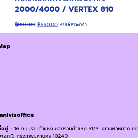
2000/4000 / VERTEX 810
Original
Current
฿
800.00
฿
690.00
หยิบใส่ตะกร้า
price
price
was:
is:
Map
฿800.00.
฿690.00.
janivisoffice
ี่อยู่ :
16 ถนนรามคำแหง ซอยรามคำแหง 51/3 แขวงหัวหมาก เข
บางกะปิ กรุงเทพมหานคร 10240