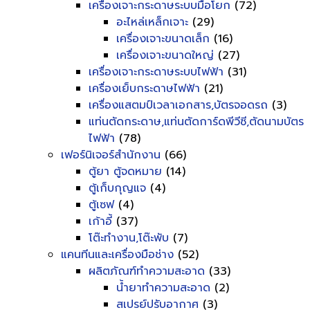
เครื่องเจาะกระดาษระบบมือโยก
(72)
อะไหล่เหล็กเจาะ
(29)
เครื่องเจาะขนาดเล็ก
(16)
เครื่องเจาะขนาดใหญ่
(27)
เครื่องเจาะกระดาษระบบไฟฟ้า
(31)
เครื่องเย็บกระดาษไฟฟ้า
(21)
เครื่องแสตมป์เวลาเอกสาร,บัตรจอดรถ
(3)
แท่นตัดกระดาษ,แท่นตัดการ์ดพีวีซี,ตัดนามบัตร
ไฟฟ้า
(78)
เฟอร์นิเจอร์สำนักงาน
(66)
ตู้ยา ตู้จดหมาย
(14)
ตู้เก็บกุญแจ
(4)
ตู้เซฟ
(4)
เก้าอี้
(37)
โต๊ะทำงาน,โต๊ะพับ
(7)
แคนทีนและเครื่องมือช่าง
(52)
ผลิตภัณฑ์ทำความสะอาด
(33)
น้ำยาทำความสะอาด
(2)
สเปรย์ปรับอากาศ
(3)