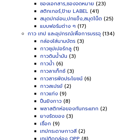
ซองเอกสาร,ซองจดหมาย
(23)
สติกเกอร์,ป้าย LABEL
(41)
สมุดปกอ่อน,ปกแข็ง,สมุดโน็ต
(25)
แบบฟอร์มต่าง ๆ
(17)
กาว เทป และอุปกรณ์เพื่อการบรรจุ
(134)
กล่องใส่นามบัตร
(3)
กาวซุปเปอร์กลู
(1)
กาวดินน้ำมัน
(3)
กาวน้ำ
(6)
กาวลาเท็กซ์
(3)
กาวสารพัดประโยชน์
(6)
กาวสเปรย์
(2)
กาวแท่ง
(9)
ปืนยิงกาว
(8)
พลาสติกห่อของกันกระแทก
(2)
ยางรัดของ
(3)
เชื่อก
(9)
เทปกระดาษกาวสี
(2)
เทปติดกล่อง OPP
(8)