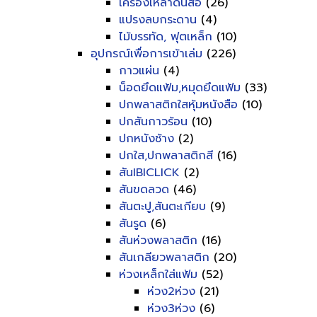
เครื่องเหลาดินสอ
(26)
แปรงลบกระดาน
(4)
ไม้บรรทัด, ฟุตเหล็ก
(10)
อุปกรณ์เพื่อการเข้าเล่ม
(226)
กาวแผ่น
(4)
น็อดยึดแฟ้ม,หมุดยึดแฟ้ม
(33)
ปกพลาสติกใสหุ้มหนังสือ
(10)
ปกสันกาวร้อน
(10)
ปกหนังช้าง
(2)
ปกใส,ปกพลาสติกสี
(16)
สันIBICLICK
(2)
สันขดลวด
(46)
สันตะปู,สันตะเกียบ
(9)
สันรูด
(6)
สันห่วงพลาสติก
(16)
สันเกลียวพลาสติก
(20)
ห่วงเหล็กใส่แฟ้ม
(52)
ห่วง2ห่วง
(21)
ห่วง3ห่วง
(6)