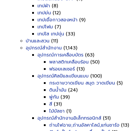
เทปผ้า
(8)
เทปย่น
(12)
เทปเยื่อกาวสองหน้า
(9)
เทปโฟม
(7)
เทปใส เทปขุ่น
(33)
บ้านและสวน
(11)
อุปกรณ์สำนักงาน
(1,143)
อุปกรณ์การเคลือบบัตร
(63)
พลาสติกเคลือบร้อน
(50)
ฟรอยเลเซอร์
(13)
อุปกรณ์ศิลป์และเขียนแบบ
(100)
กระดาษวาดเขียน สมุด วาดเขียน
(5)
ดินน้ำมัน
(24)
พู่กัน
(39)
สี
(31)
ไม้บัลชา
(1)
อุปกรณ์สำนักงานอิเล็กทรอนิกส์
(51)
ถ่านไฟฉาย,ถ่านอัลคาไลน์,แท่นชาร์จ
(13)