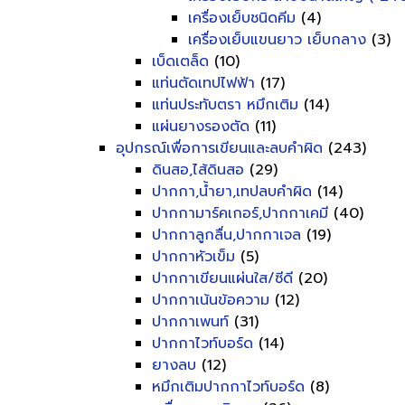
เครื่องเย็บชนิดคีม
(4)
เครื่องเย็บแขนยาว เย็บกลาง
(3)
เบ็ดเตล็ด
(10)
แท่นตัดเทปไฟฟ้า
(17)
แท่นประทับตรา หมึกเติม
(14)
แผ่นยางรองตัด
(11)
อุปกรณ์เพื่อการเขียนและลบคำผิด
(243)
ดินสอ,ไส้ดินสอ
(29)
ปากกา,น้ำยา,เทปลบคำผิด
(14)
ปากกามาร์คเกอร์,ปากกาเคมี
(40)
ปากกาลูกลื่น,ปากกาเจล
(19)
ปากกาหัวเข็ม
(5)
ปากกาเขียนแผ่นใส/ซีดี
(20)
ปากกาเน้นข้อความ
(12)
ปากกาเพนท์
(31)
ปากกาไวท์บอร์ด
(14)
ยางลบ
(12)
หมึกเติมปากกาไวท์บอร์ด
(8)