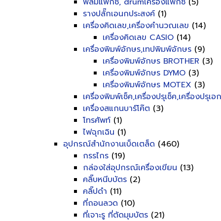
ฟิลม์แฟ็กซ์, drumเครื่องแฟ็กซ์
(5)
รางปลั๊กเอนกประสงค์
(1)
เครื่องคิดเลข,เครื่องคำนวณเลข
(14)
เครื่องคิดเลข CASIO
(14)
เครื่องพิมพ์อักษร,เทปพิมพ์อักษร
(9)
เครื่องพิมพ์อักษร BROTHER
(3)
เครื่องพิมพ์อักษร DYMO
(3)
เครื่องพิมพ์อักษร MOTEX
(3)
เครื่องพิมพ์เช็ค,เครื่องปรุเช็ค,เครื่องปรุเ
เครื่องสแกนบาร์โค๊ต
(3)
โทรศัพท์
(1)
ไฟฉุกเฉิน
(1)
อุปกรณ์สำนักงานเบ็ดเตล็ด
(460)
กรรไกร
(19)
กล่องใส่อุปกรณ์เครื่องเขียน
(13)
คลิ๊บหนีบบัตร
(2)
คลิ๊ปดำ
(11)
ที่ถอนลวด
(10)
ที่เจาะรู ที่ตัดมุมบัตร
(21)