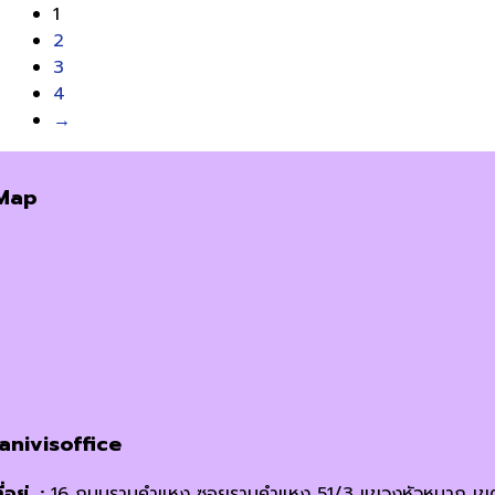
1
2
3
4
→
Map
janivisoffice
ี่อยู่ :
16 ถนนรามคำแหง ซอยรามคำแหง 51/3 แขวงหัวหมาก เข