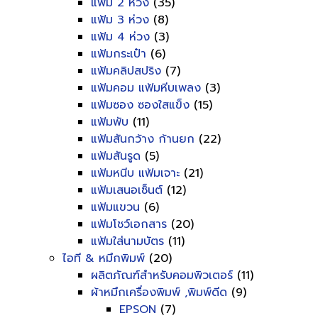
แฟ้ม 2 ห่วง
(35)
แฟ้ม 3 ห่วง
(8)
แฟ้ม 4 ห่วง
(3)
แฟ้มกระเป๋า
(6)
แฟ้มคลิปสปริง
(7)
แฟ้มคอม แฟ้มหีบเพลง
(3)
แฟ้มซอง ซองใสแข็ง
(15)
แฟ้มพับ
(11)
แฟ้มสันกว้าง ก้านยก
(22)
แฟ้มสันรูด
(5)
แฟ้มหนีบ แฟ้มเจาะ
(21)
แฟ้มเสนอเซ็นต์
(12)
แฟ้มแขวน
(6)
แฟ้มโชว์เอกสาร
(20)
แฟ้มใส่นามบัตร
(11)
ไอที & หมึกพิมพ์
(20)
ผลิตภัณฑ์สำหรับคอมพิวเตอร์
(11)
ผ้าหมึกเครื่องพิมพ์ ,พิมพ์ดีด
(9)
EPSON
(7)