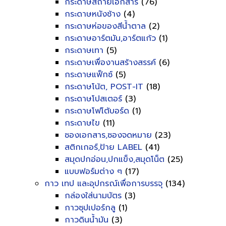
กระดาษสีถ่ายเอกสาร
(76)
กระดาษหนังช้าง
(4)
กระดาษห่อของสีน้ำตาล
(2)
กระดาษอาร์ตมัน,อาร์ตแก้ว
(1)
กระดาษเทา
(5)
กระดาษเพื่องานสร้างสรรค์
(6)
กระดาษแฟ็กซ์
(5)
กระดาษโน้ต, POST-IT
(18)
กระดาษโปสเตอร์
(3)
กระดาษโฟโต้บอร์ด
(1)
กระดาษไข
(11)
ซองเอกสาร,ซองจดหมาย
(23)
สติกเกอร์,ป้าย LABEL
(41)
สมุดปกอ่อน,ปกแข็ง,สมุดโน็ต
(25)
แบบฟอร์มต่าง ๆ
(17)
กาว เทป และอุปกรณ์เพื่อการบรรจุ
(134)
กล่องใส่นามบัตร
(3)
กาวซุปเปอร์กลู
(1)
กาวดินน้ำมัน
(3)