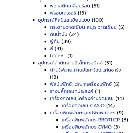
พลาสติกเคลือบร้อน
(51)
ฟรอยเลเซอร์
(13)
อุปกรณ์ศิลป์และเขียนแบบ
(100)
กระดาษวาดเขียน สมุด วาดเขียน
(5)
ดินน้ำมัน
(24)
พู่กัน
(39)
สี
(31)
ไม้บัลชา
(1)
อุปกรณ์สำนักงานอิเล็กทรอนิกส์
(51)
ถ่านไฟฉาย,ถ่านอัลคาไลน์,แท่นชาร์จ
(13)
ฟิลม์แฟ็กซ์, drumเครื่องแฟ็กซ์
(5)
รางปลั๊กเอนกประสงค์
(1)
เครื่องคิดเลข,เครื่องคำนวณเลข
(14)
เครื่องคิดเลข CASIO
(14)
เครื่องพิมพ์อักษร,เทปพิมพ์อักษร
(9)
เครื่องพิมพ์อักษร BROTHER
(3)
เครื่องพิมพ์อักษร DYMO
(3)