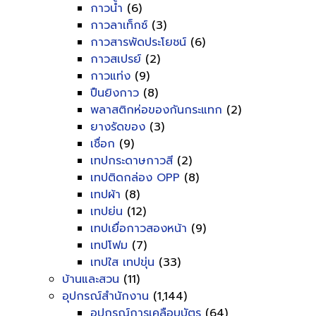
กาวน้ำ
(6)
กาวลาเท็กซ์
(3)
กาวสารพัดประโยชน์
(6)
กาวสเปรย์
(2)
กาวแท่ง
(9)
ปืนยิงกาว
(8)
พลาสติกห่อของกันกระแทก
(2)
ยางรัดของ
(3)
เชื่อก
(9)
เทปกระดาษกาวสี
(2)
เทปติดกล่อง OPP
(8)
เทปผ้า
(8)
เทปย่น
(12)
เทปเยื่อกาวสองหน้า
(9)
เทปโฟม
(7)
เทปใส เทปขุ่น
(33)
บ้านและสวน
(11)
อุปกรณ์สำนักงาน
(1,144)
อุปกรณ์การเคลือบบัตร
(64)