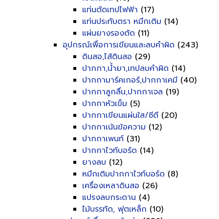
แท่นตัดเทปไฟฟ้า
(17)
แท่นประทับตรา หมึกเติม
(14)
แผ่นยางรองตัด
(11)
อุปกรณ์เพื่อการเขียนและลบคำผิด
(243)
ดินสอ,ไส้ดินสอ
(29)
ปากกา,น้ำยา,เทปลบคำผิด
(14)
ปากกามาร์คเกอร์,ปากกาเคมี
(40)
ปากกาลูกลื่น,ปากกาเจล
(19)
ปากกาหัวเข็ม
(5)
ปากกาเขียนแผ่นใส/ซีดี
(20)
ปากกาเน้นข้อความ
(12)
ปากกาเพนท์
(31)
ปากกาไวท์บอร์ด
(14)
ยางลบ
(12)
หมึกเติมปากกาไวท์บอร์ด
(8)
เครื่องเหลาดินสอ
(26)
แปรงลบกระดาน
(4)
ไม้บรรทัด, ฟุตเหล็ก
(10)