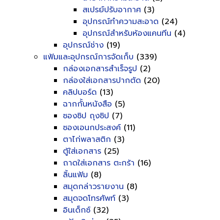
สเปรย์ปรับอากาศ
(3)
อุปกรณ์ทำความสะอาด
(24)
อุปกรณ์สำหรับห้องแคนทีน
(4)
อุปกรณ์ช่าง
(19)
แฟ้มและอุปกรณ์การจัดเก็บ
(339)
กล่องเอกสารสำเร็จรูป
(2)
กล่องใส่เอกสารปากตัด
(20)
คลิปบอร์ด
(13)
ฉากกั้นหนังสือ
(5)
ซองซิป ถุงซิป
(7)
ซองเอนกประสงค์
(11)
ตาไก่พลาสติก
(3)
ตู้ใส่เอกสาร
(25)
ถาดใส่เอกสาร ตะกร้า
(16)
ลิ้นแฟ้ม
(8)
สมุดกล่าวรายงาน
(8)
สมุดจดโทรศัพท์
(3)
อินเด็กซ์
(32)