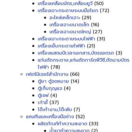
เครื่องเคลือบบัตร,เคลือบยูวี
(50)
เครื่องเจาะกระดาษระบบมือโยก
(72)
อะไหล่เหล็กเจาะ
(29)
เครื่องเจาะขนาดเล็ก
(16)
เครื่องเจาะขนาดใหญ่
(27)
เครื่องเจาะกระดาษระบบไฟฟ้า
(31)
เครื่องเย็บกระดาษไฟฟ้า
(21)
เครื่องแสตมป์เวลาเอกสาร,บัตรจอดรถ
(3)
แท่นตัดกระดาษ,แท่นตัดการ์ดพีวีซี,ตัดนามบัตร
ไฟฟ้า
(78)
เฟอร์นิเจอร์สำนักงาน
(66)
ตู้ยา ตู้จดหมาย
(14)
ตู้เก็บกุญแจ
(4)
ตู้เซฟ
(4)
เก้าอี้
(37)
โต๊ะทำงาน,โต๊ะพับ
(7)
แคนทีนและเครื่องมือช่าง
(52)
ผลิตภัณฑ์ทำความสะอาด
(33)
น้ำยาทำความสะอาด
(2)