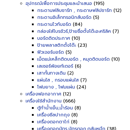
อุปกรณ์เพื่อการประชุมและนำเสนอ
(195)
กระดานฟลิบชาร์ท , กระดาษฟลิปชาร์ท
(12)
กระดานอิเล็กทรอนิกส์บอร์ด
(5)
กระดานไวท์บอร์ด
(84)
กล่องใส่โบรชัวร์,ป้ายชื่อตั้งโต๊ะอะคริลิค
(7)
บอร์ดติดประกาศ
(10)
ป้ายพลาสติกตั้งโต๊ะ
(23)
ฟิวเจอร์บอร์ด
(5)
เม็ดแม่เหล็กติดบอร์ด , หมุดติดบอร์ด
(10)
เลเซอร์พ้อยท์เตอร์
(6)
เสากั้นทางเดิน
(2)
แผ่นใส , กรอบแผ่นใส
(7)
โฟมยาง , โฟมแผ่น
(24)
เครื่องฟอกอากาศ
(12)
เครื่องใช้สำนักงาน
(666)
ตู้ทำน้ำเย็น,น้ำร้อน
(8)
เครื่องซีลปากถุง
(8)
เครื่องตอกตาไก่
(8)
เครื่องตอกบัตร,บัตรตอก,ตลับหมึก
(38)