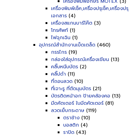
เครื่องพิมพ์อักษร MOTEX
(3)
เครื่องพิมพ์เช็ค,เครื่องปรุเช็ค,เครื่องปรุ
เอกสาร
(4)
เครื่องสแกนบาร์โค๊ต
(3)
โทรศัพท์
(1)
ไฟฉุกเฉิน
(1)
อุปกรณ์สำนักงานเบ็ดเตล็ด
(460)
กรรไกร
(19)
กล่องใส่อุปกรณ์เครื่องเขียน
(13)
คลิ๊บหนีบบัตร
(2)
คลิ๊ปดำ
(11)
ที่ถอนลวด
(10)
ที่เจาะรู ที่ตัดมุมบัตร
(21)
บัตรติดหน้าอก ป้ายคล้องคอ
(13)
มีดคัตเตอร์ ใบมีดคัตเตอร์
(81)
ลวดเย็บกระดาษ
(119)
ตราช้าง
(10)
บอสติก
(4)
ราปิด
(43)