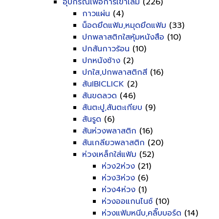
อุปกรณ์เพื่อการเข้าเล่ม
(226)
กาวแผ่น
(4)
น็อดยึดแฟ้ม,หมุดยึดแฟ้ม
(33)
ปกพลาสติกใสหุ้มหนังสือ
(10)
ปกสันกาวร้อน
(10)
ปกหนังช้าง
(2)
ปกใส,ปกพลาสติกสี
(16)
สันIBICLICK
(2)
สันขดลวด
(46)
สันตะปู,สันตะเกียบ
(9)
สันรูด
(6)
สันห่วงพลาสติก
(16)
สันเกลียวพลาสติก
(20)
ห่วงเหล็กใส่แฟ้ม
(52)
ห่วง2ห่วง
(21)
ห่วง3ห่วง
(6)
ห่วง4ห่วง
(1)
ห่วงออแกนไนซ์
(10)
ห่วงแฟ้มหนีบ,คลิ๊บบอร์ด
(14)