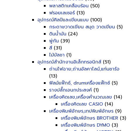
พลาสติกเคลือบร้อน
(50)
ฟรอยเลเซอร์
(13)
อุปกรณ์ศิลป์และเขียนแบบ
(100)
กระดาษวาดเขียน สมุด วาดเขียน
(5)
ดินน้ำมัน
(24)
พู่กัน
(39)
สี
(31)
ไม้บัลชา
(1)
อุปกรณ์สำนักงานอิเล็กทรอนิกส์
(51)
ถ่านไฟฉาย,ถ่านอัลคาไลน์,แท่นชาร์จ
(13)
ฟิลม์แฟ็กซ์, drumเครื่องแฟ็กซ์
(5)
รางปลั๊กเอนกประสงค์
(1)
เครื่องคิดเลข,เครื่องคำนวณเลข
(14)
เครื่องคิดเลข CASIO
(14)
เครื่องพิมพ์อักษร,เทปพิมพ์อักษร
(9)
เครื่องพิมพ์อักษร BROTHER
(3)
เครื่องพิมพ์อักษร DYMO
(3)