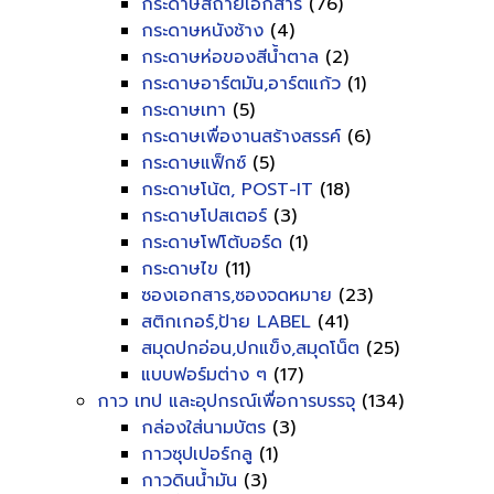
กระดาษสีถ่ายเอกสาร
(76)
กระดาษหนังช้าง
(4)
กระดาษห่อของสีน้ำตาล
(2)
กระดาษอาร์ตมัน,อาร์ตแก้ว
(1)
กระดาษเทา
(5)
กระดาษเพื่องานสร้างสรรค์
(6)
กระดาษแฟ็กซ์
(5)
กระดาษโน้ต, POST-IT
(18)
กระดาษโปสเตอร์
(3)
กระดาษโฟโต้บอร์ด
(1)
กระดาษไข
(11)
ซองเอกสาร,ซองจดหมาย
(23)
สติกเกอร์,ป้าย LABEL
(41)
สมุดปกอ่อน,ปกแข็ง,สมุดโน็ต
(25)
แบบฟอร์มต่าง ๆ
(17)
กาว เทป และอุปกรณ์เพื่อการบรรจุ
(134)
กล่องใส่นามบัตร
(3)
กาวซุปเปอร์กลู
(1)
กาวดินน้ำมัน
(3)