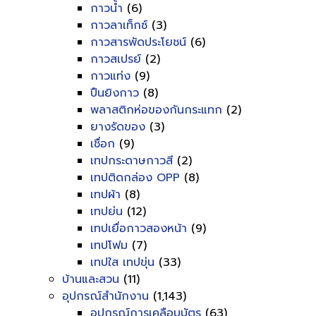
กาวน้ำ
(6)
กาวลาเท็กซ์
(3)
กาวสารพัดประโยชน์
(6)
กาวสเปรย์
(2)
กาวแท่ง
(9)
ปืนยิงกาว
(8)
พลาสติกห่อของกันกระแทก
(2)
ยางรัดของ
(3)
เชื่อก
(9)
เทปกระดาษกาวสี
(2)
เทปติดกล่อง OPP
(8)
เทปผ้า
(8)
เทปย่น
(12)
เทปเยื่อกาวสองหน้า
(9)
เทปโฟม
(7)
เทปใส เทปขุ่น
(33)
บ้านและสวน
(11)
อุปกรณ์สำนักงาน
(1,143)
อุปกรณ์การเคลือบบัตร
(63)