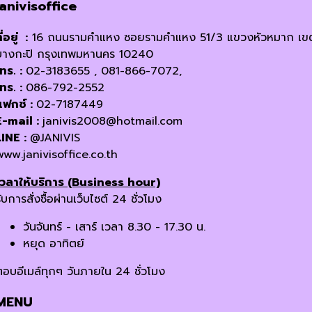
janivisoffice
ี่อยู่ :
16 ถนนรามคำแหง ซอยรามคำแหง 51/3 แขวงหัวหมาก เข
บางกะปิ กรุงเทพมหานคร 10240
โทร. :
02-3183655 , 081-866-7072,
โทร. :
086-792-2552
แฟกซ์ :
02-7187449
E-mail :
janivis2008@hotmail.com
LINE :
@JANIVIS
www.janivisoffice.co.th
เวลาให้บริการ (Business hour)
ับการสั่งซื้อผ่านเว็บไซต์ 24 ชั่วโมง
วันจันทร์ - เสาร์ เวลา 8.30 - 17.30 น.
หยุด อาทิตย์
ตอบอีเมล์ทุกๆ วันภายใน 24 ชั่วโมง
MENU