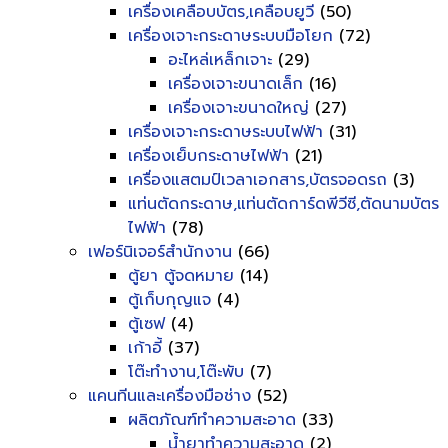
เครื่องเคลือบบัตร,เคลือบยูวี
(50)
เครื่องเจาะกระดาษระบบมือโยก
(72)
อะไหล่เหล็กเจาะ
(29)
เครื่องเจาะขนาดเล็ก
(16)
เครื่องเจาะขนาดใหญ่
(27)
เครื่องเจาะกระดาษระบบไฟฟ้า
(31)
เครื่องเย็บกระดาษไฟฟ้า
(21)
เครื่องแสตมป์เวลาเอกสาร,บัตรจอดรถ
(3)
แท่นตัดกระดาษ,แท่นตัดการ์ดพีวีซี,ตัดนามบัตร
ไฟฟ้า
(78)
เฟอร์นิเจอร์สำนักงาน
(66)
ตู้ยา ตู้จดหมาย
(14)
ตู้เก็บกุญแจ
(4)
ตู้เซฟ
(4)
เก้าอี้
(37)
โต๊ะทำงาน,โต๊ะพับ
(7)
แคนทีนและเครื่องมือช่าง
(52)
ผลิตภัณฑ์ทำความสะอาด
(33)
น้ำยาทำความสะอาด
(2)