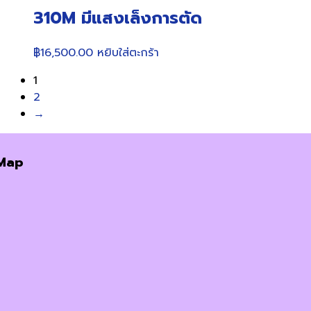
310M มีแสงเล็งการตัด
฿
16,500.00
หยิบใส่ตะกร้า
1
2
→
Map