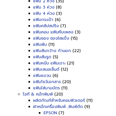
แฟ้ม 2 ห่วง
(35)
แฟ้ม 3 ห่วง
(8)
แฟ้ม 4 ห่วง
(3)
แฟ้มกระเป๋า
(6)
แฟ้มคลิปสปริง
(7)
แฟ้มคอม แฟ้มหีบเพลง
(3)
แฟ้มซอง ซองใสแข็ง
(15)
แฟ้มพับ
(11)
แฟ้มสันกว้าง ก้านยก
(22)
แฟ้มสันรูด
(5)
แฟ้มหนีบ แฟ้มเจาะ
(21)
แฟ้มเสนอเซ็นต์
(12)
แฟ้มแขวน
(6)
แฟ้มโชว์เอกสาร
(20)
แฟ้มใส่นามบัตร
(11)
ไอที & หมึกพิมพ์
(20)
ผลิตภัณฑ์สำหรับคอมพิวเตอร์
(11)
ผ้าหมึกเครื่องพิมพ์ ,พิมพ์ดีด
(9)
EPSON
(7)