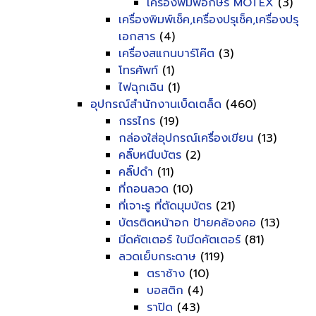
เครื่องพิมพ์อักษร MOTEX
(3)
เครื่องพิมพ์เช็ค,เครื่องปรุเช็ค,เครื่องปรุ
เอกสาร
(4)
เครื่องสแกนบาร์โค๊ต
(3)
โทรศัพท์
(1)
ไฟฉุกเฉิน
(1)
อุปกรณ์สำนักงานเบ็ดเตล็ด
(460)
กรรไกร
(19)
กล่องใส่อุปกรณ์เครื่องเขียน
(13)
คลิ๊บหนีบบัตร
(2)
คลิ๊ปดำ
(11)
ที่ถอนลวด
(10)
ที่เจาะรู ที่ตัดมุมบัตร
(21)
บัตรติดหน้าอก ป้ายคล้องคอ
(13)
มีดคัตเตอร์ ใบมีดคัตเตอร์
(81)
ลวดเย็บกระดาษ
(119)
ตราช้าง
(10)
บอสติก
(4)
ราปิด
(43)