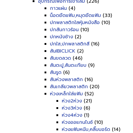
อุปกรณ์เพื่อการเข้าเล่ม
(226)
กาวแผ่น
(4)
น็อดยึดแฟ้ม,หมุดยึดแฟ้ม
(33)
ปกพลาสติกใสหุ้มหนังสือ
(10)
ปกสันกาวร้อน
(10)
ปกหนังช้าง
(2)
ปกใส,ปกพลาสติกสี
(16)
สันIBICLICK
(2)
สันขดลวด
(46)
สันตะปู,สันตะเกียบ
(9)
สันรูด
(6)
สันห่วงพลาสติก
(16)
สันเกลียวพลาสติก
(20)
ห่วงเหล็กใส่แฟ้ม
(52)
ห่วง2ห่วง
(21)
ห่วง3ห่วง
(6)
ห่วง4ห่วง
(1)
ห่วงออแกนไนซ์
(10)
ห่วงแฟ้มหนีบ,คลิ๊บบอร์ด
(14)