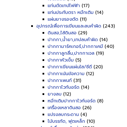
แท่นตัดเทปไฟฟ้า
(17)
แท่นประทับตรา หมึกเติม
(14)
แผ่นยางรองตัด
(11)
อุปกรณ์เพื่อการเขียนและลบคำผิด
(243)
ดินสอ,ไส้ดินสอ
(29)
ปากกา,น้ำยา,เทปลบคำผิด
(14)
ปากกามาร์คเกอร์,ปากกาเคมี
(40)
ปากกาลูกลื่น,ปากกาเจล
(19)
ปากกาหัวเข็ม
(5)
ปากกาเขียนแผ่นใส/ซีดี
(20)
ปากกาเน้นข้อความ
(12)
ปากกาเพนท์
(31)
ปากกาไวท์บอร์ด
(14)
ยางลบ
(12)
หมึกเติมปากกาไวท์บอร์ด
(8)
เครื่องเหลาดินสอ
(26)
แปรงลบกระดาน
(4)
ไม้บรรทัด, ฟุตเหล็ก
(10)