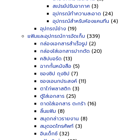
สเปรย์ปรับอากาศ
(3)
อุปกรณ์ทำความสะอาด
(24)
อุปกรณ์สำหรับห้องแคนทีน
(4)
อุปกรณ์ช่าง
(19)
แฟ้มและอุปกรณ์การจัดเก็บ
(339)
กล่องเอกสารสำเร็จรูป
(2)
กล่องใส่เอกสารปากตัด
(20)
คลิปบอร์ด
(13)
ฉากกั้นหนังสือ
(5)
ซองซิป ถุงซิป
(7)
ซองเอนกประสงค์
(11)
ตาไก่พลาสติก
(3)
ตู้ใส่เอกสาร
(25)
ถาดใส่เอกสาร ตะกร้า
(16)
ลิ้นแฟ้ม
(8)
สมุดกล่าวรายงาน
(8)
สมุดจดโทรศัพท์
(3)
อินเด็กซ์
(32)