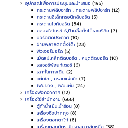
อุปกรณ์เพื่อการประชุมและนำเสนอ
(195)
กระดานฟลิบชาร์ท , กระดาษฟลิปชาร์ท
(12)
กระดานอิเล็กทรอนิกส์บอร์ด
(5)
กระดานไวท์บอร์ด
(84)
กล่องใส่โบรชัวร์,ป้ายชื่อตั้งโต๊ะอะคริลิค
(7)
บอร์ดติดประกาศ
(10)
ป้ายพลาสติกตั้งโต๊ะ
(23)
ฟิวเจอร์บอร์ด
(5)
เม็ดแม่เหล็กติดบอร์ด , หมุดติดบอร์ด
(10)
เลเซอร์พ้อยท์เตอร์
(6)
เสากั้นทางเดิน
(2)
แผ่นใส , กรอบแผ่นใส
(7)
โฟมยาง , โฟมแผ่น
(24)
เครื่องฟอกอากาศ
(12)
เครื่องใช้สำนักงาน
(666)
ตู้ทำน้ำเย็น,น้ำร้อน
(8)
เครื่องซีลปากถุง
(8)
เครื่องตอกตาไก่
(8)
เครื่องตอกบัตร,บัตรตอก,ตลับหมึก
(38)