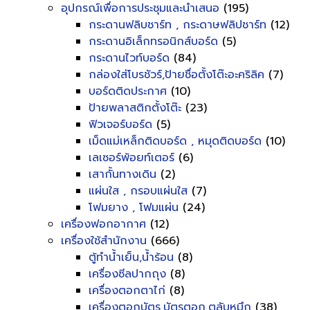
อุปกรณ์เพื่อการประชุมและนำเสนอ
(195)
กระดานฟลิบชาร์ท , กระดาษฟลิปชาร์ท
(12)
กระดานอิเล็กทรอนิกส์บอร์ด
(5)
กระดานไวท์บอร์ด
(84)
กล่องใส่โบรชัวร์,ป้ายชื่อตั้งโต๊ะอะคริลิค
(7)
บอร์ดติดประกาศ
(10)
ป้ายพลาสติกตั้งโต๊ะ
(23)
ฟิวเจอร์บอร์ด
(5)
เม็ดแม่เหล็กติดบอร์ด , หมุดติดบอร์ด
(10)
เลเซอร์พ้อยท์เตอร์
(6)
เสากั้นทางเดิน
(2)
แผ่นใส , กรอบแผ่นใส
(7)
โฟมยาง , โฟมแผ่น
(24)
เครื่องฟอกอากาศ
(12)
เครื่องใช้สำนักงาน
(666)
ตู้ทำน้ำเย็น,น้ำร้อน
(8)
เครื่องซีลปากถุง
(8)
เครื่องตอกตาไก่
(8)
เครื่องตอกบัตร,บัตรตอก,ตลับหมึก
(38)