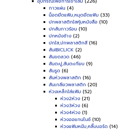
อุปกรณ์เพื่อการเข้าเล่ม
(226)
กาวแผ่น
(4)
น็อดยึดแฟ้ม,หมุดยึดแฟ้ม
(33)
ปกพลาสติกใสหุ้มหนังสือ
(10)
ปกสันกาวร้อน
(10)
ปกหนังช้าง
(2)
ปกใส,ปกพลาสติกสี
(16)
สันIBICLICK
(2)
สันขดลวด
(46)
สันตะปู,สันตะเกียบ
(9)
สันรูด
(6)
สันห่วงพลาสติก
(16)
สันเกลียวพลาสติก
(20)
ห่วงเหล็กใส่แฟ้ม
(52)
ห่วง2ห่วง
(21)
ห่วง3ห่วง
(6)
ห่วง4ห่วง
(1)
ห่วงออแกนไนซ์
(10)
ห่วงแฟ้มหนีบ,คลิ๊บบอร์ด
(14)