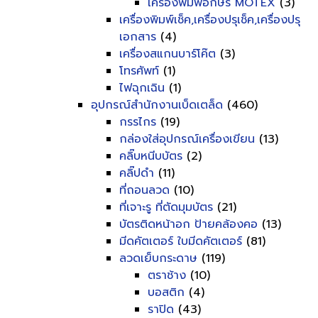
เครื่องพิมพ์อักษร MOTEX
(3)
เครื่องพิมพ์เช็ค,เครื่องปรุเช็ค,เครื่องปรุ
เอกสาร
(4)
เครื่องสแกนบาร์โค๊ต
(3)
โทรศัพท์
(1)
ไฟฉุกเฉิน
(1)
อุปกรณ์สำนักงานเบ็ดเตล็ด
(460)
กรรไกร
(19)
กล่องใส่อุปกรณ์เครื่องเขียน
(13)
คลิ๊บหนีบบัตร
(2)
คลิ๊ปดำ
(11)
ที่ถอนลวด
(10)
ที่เจาะรู ที่ตัดมุมบัตร
(21)
บัตรติดหน้าอก ป้ายคล้องคอ
(13)
มีดคัตเตอร์ ใบมีดคัตเตอร์
(81)
ลวดเย็บกระดาษ
(119)
ตราช้าง
(10)
บอสติก
(4)
ราปิด
(43)