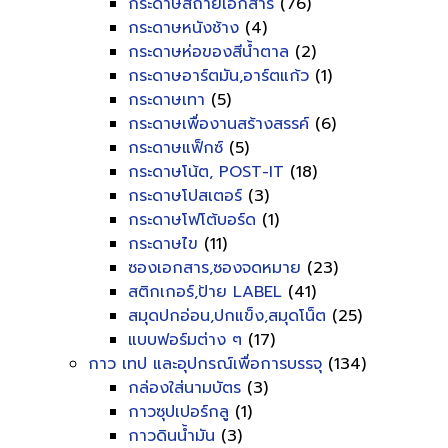
กระดาษสีถ่ายเอกสาร
(76)
กระดาษหนังช้าง
(4)
กระดาษห่อของสีน้ำตาล
(2)
กระดาษอาร์ตมัน,อาร์ตแก้ว
(1)
กระดาษเทา
(5)
กระดาษเพื่องานสร้างสรรค์
(6)
กระดาษแฟ็กซ์
(5)
กระดาษโน้ต, POST-IT
(18)
กระดาษโปสเตอร์
(3)
กระดาษโฟโต้บอร์ด
(1)
กระดาษไข
(11)
ซองเอกสาร,ซองจดหมาย
(23)
สติกเกอร์,ป้าย LABEL
(41)
สมุดปกอ่อน,ปกแข็ง,สมุดโน็ต
(25)
แบบฟอร์มต่าง ๆ
(17)
กาว เทป และอุปกรณ์เพื่อการบรรจุ
(134)
กล่องใส่นามบัตร
(3)
กาวซุปเปอร์กลู
(1)
กาวดินน้ำมัน
(3)