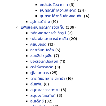
สเปรย์ปรับอากาศ
(3)
อุปกรณ์ทำความสะอาด
(24)
อุปกรณ์สำหรับห้องแคนทีน
(4)
อุปกรณ์ช่าง
(19)
แฟ้มและอุปกรณ์การจัดเก็บ
(339)
กล่องเอกสารสำเร็จรูป
(2)
กล่องใส่เอกสารปากตัด
(20)
คลิปบอร์ด
(13)
ฉากกั้นหนังสือ
(5)
ซองซิป ถุงซิป
(7)
ซองเอนกประสงค์
(11)
ตาไก่พลาสติก
(3)
ตู้ใส่เอกสาร
(25)
ถาดใส่เอกสาร ตะกร้า
(16)
ลิ้นแฟ้ม
(8)
สมุดกล่าวรายงาน
(8)
สมุดจดโทรศัพท์
(3)
อินเด็กซ์
(32)