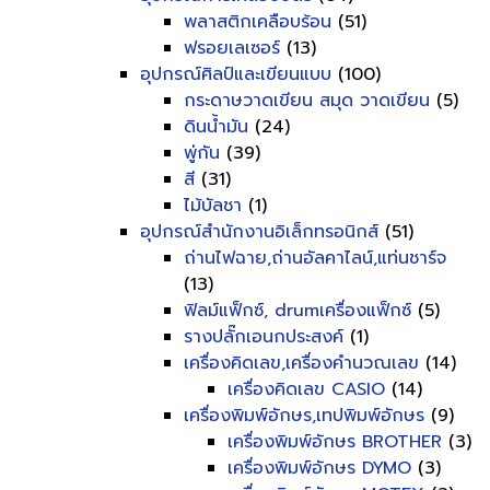
พลาสติกเคลือบร้อน
(51)
ฟรอยเลเซอร์
(13)
อุปกรณ์ศิลป์และเขียนแบบ
(100)
กระดาษวาดเขียน สมุด วาดเขียน
(5)
ดินน้ำมัน
(24)
พู่กัน
(39)
สี
(31)
ไม้บัลชา
(1)
อุปกรณ์สำนักงานอิเล็กทรอนิกส์
(51)
ถ่านไฟฉาย,ถ่านอัลคาไลน์,แท่นชาร์จ
(13)
ฟิลม์แฟ็กซ์, drumเครื่องแฟ็กซ์
(5)
รางปลั๊กเอนกประสงค์
(1)
เครื่องคิดเลข,เครื่องคำนวณเลข
(14)
เครื่องคิดเลข CASIO
(14)
เครื่องพิมพ์อักษร,เทปพิมพ์อักษร
(9)
เครื่องพิมพ์อักษร BROTHER
(3)
เครื่องพิมพ์อักษร DYMO
(3)