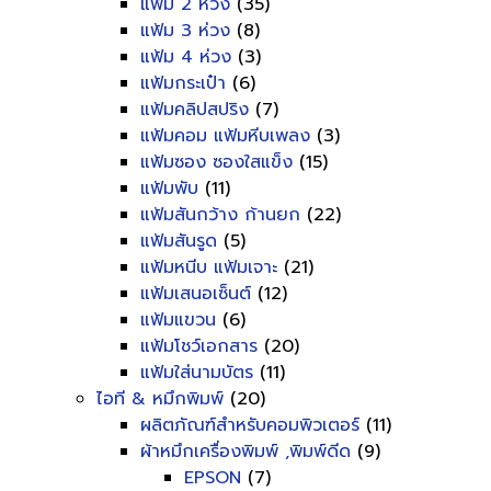
แฟ้ม 2 ห่วง
(35)
แฟ้ม 3 ห่วง
(8)
แฟ้ม 4 ห่วง
(3)
แฟ้มกระเป๋า
(6)
แฟ้มคลิปสปริง
(7)
แฟ้มคอม แฟ้มหีบเพลง
(3)
แฟ้มซอง ซองใสแข็ง
(15)
แฟ้มพับ
(11)
แฟ้มสันกว้าง ก้านยก
(22)
แฟ้มสันรูด
(5)
แฟ้มหนีบ แฟ้มเจาะ
(21)
แฟ้มเสนอเซ็นต์
(12)
แฟ้มแขวน
(6)
แฟ้มโชว์เอกสาร
(20)
แฟ้มใส่นามบัตร
(11)
ไอที & หมึกพิมพ์
(20)
ผลิตภัณฑ์สำหรับคอมพิวเตอร์
(11)
ผ้าหมึกเครื่องพิมพ์ ,พิมพ์ดีด
(9)
EPSON
(7)