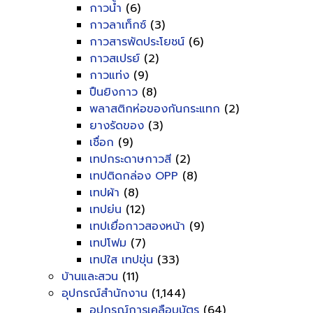
กาวน้ำ
(6)
กาวลาเท็กซ์
(3)
กาวสารพัดประโยชน์
(6)
กาวสเปรย์
(2)
กาวแท่ง
(9)
ปืนยิงกาว
(8)
พลาสติกห่อของกันกระแทก
(2)
ยางรัดของ
(3)
เชื่อก
(9)
เทปกระดาษกาวสี
(2)
เทปติดกล่อง OPP
(8)
เทปผ้า
(8)
เทปย่น
(12)
เทปเยื่อกาวสองหน้า
(9)
เทปโฟม
(7)
เทปใส เทปขุ่น
(33)
บ้านและสวน
(11)
อุปกรณ์สำนักงาน
(1,144)
อุปกรณ์การเคลือบบัตร
(64)