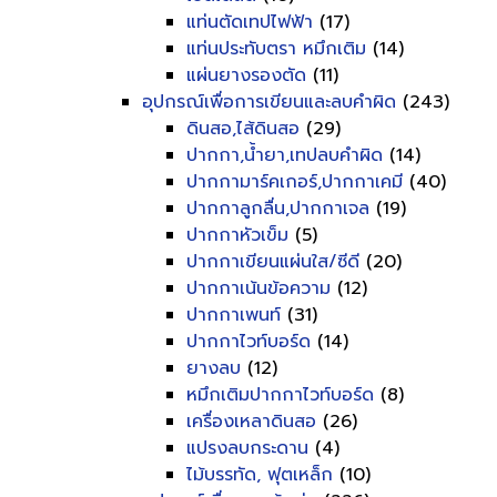
แท่นตัดเทปไฟฟ้า
(17)
แท่นประทับตรา หมึกเติม
(14)
แผ่นยางรองตัด
(11)
อุปกรณ์เพื่อการเขียนและลบคำผิด
(243)
ดินสอ,ไส้ดินสอ
(29)
ปากกา,น้ำยา,เทปลบคำผิด
(14)
ปากกามาร์คเกอร์,ปากกาเคมี
(40)
ปากกาลูกลื่น,ปากกาเจล
(19)
ปากกาหัวเข็ม
(5)
ปากกาเขียนแผ่นใส/ซีดี
(20)
ปากกาเน้นข้อความ
(12)
ปากกาเพนท์
(31)
ปากกาไวท์บอร์ด
(14)
ยางลบ
(12)
หมึกเติมปากกาไวท์บอร์ด
(8)
เครื่องเหลาดินสอ
(26)
แปรงลบกระดาน
(4)
ไม้บรรทัด, ฟุตเหล็ก
(10)