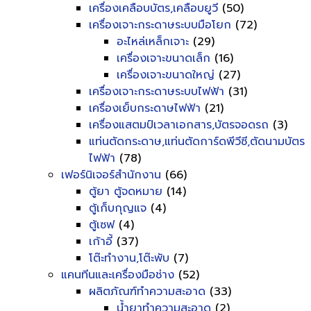
เครื่องเคลือบบัตร,เคลือบยูวี
(50)
เครื่องเจาะกระดาษระบบมือโยก
(72)
อะไหล่เหล็กเจาะ
(29)
เครื่องเจาะขนาดเล็ก
(16)
เครื่องเจาะขนาดใหญ่
(27)
เครื่องเจาะกระดาษระบบไฟฟ้า
(31)
เครื่องเย็บกระดาษไฟฟ้า
(21)
เครื่องแสตมป์เวลาเอกสาร,บัตรจอดรถ
(3)
แท่นตัดกระดาษ,แท่นตัดการ์ดพีวีซี,ตัดนามบัตร
ไฟฟ้า
(78)
เฟอร์นิเจอร์สำนักงาน
(66)
ตู้ยา ตู้จดหมาย
(14)
ตู้เก็บกุญแจ
(4)
ตู้เซฟ
(4)
เก้าอี้
(37)
โต๊ะทำงาน,โต๊ะพับ
(7)
แคนทีนและเครื่องมือช่าง
(52)
ผลิตภัณฑ์ทำความสะอาด
(33)
น้ำยาทำความสะอาด
(2)