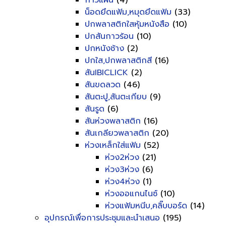
กาวแผ่น
(4)
น็อดยึดแฟ้ม,หมุดยึดแฟ้ม
(33)
ปกพลาสติกใสหุ้มหนังสือ
(10)
ปกสันกาวร้อน
(10)
ปกหนังช้าง
(2)
ปกใส,ปกพลาสติกสี
(16)
สันIBICLICK
(2)
สันขดลวด
(46)
สันตะปู,สันตะเกียบ
(9)
สันรูด
(6)
สันห่วงพลาสติก
(16)
สันเกลียวพลาสติก
(20)
ห่วงเหล็กใส่แฟ้ม
(52)
ห่วง2ห่วง
(21)
ห่วง3ห่วง
(6)
ห่วง4ห่วง
(1)
ห่วงออแกนไนซ์
(10)
ห่วงแฟ้มหนีบ,คลิ๊บบอร์ด
(14)
อุปกรณ์เพื่อการประชุมและนำเสนอ
(195)