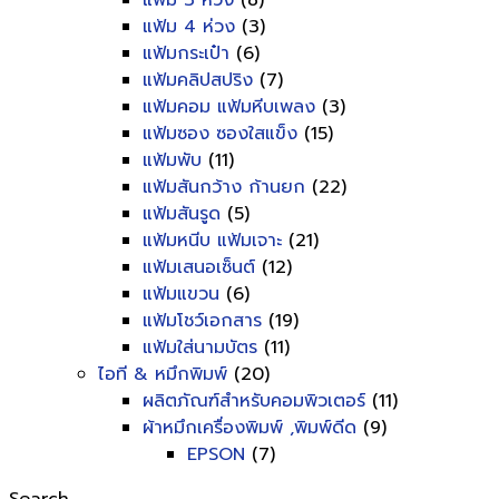
แฟ้ม 3 ห่วง
(8)
แฟ้ม 4 ห่วง
(3)
แฟ้มกระเป๋า
(6)
แฟ้มคลิปสปริง
(7)
แฟ้มคอม แฟ้มหีบเพลง
(3)
แฟ้มซอง ซองใสแข็ง
(15)
แฟ้มพับ
(11)
แฟ้มสันกว้าง ก้านยก
(22)
แฟ้มสันรูด
(5)
แฟ้มหนีบ แฟ้มเจาะ
(21)
แฟ้มเสนอเซ็นต์
(12)
แฟ้มแขวน
(6)
แฟ้มโชว์เอกสาร
(19)
แฟ้มใส่นามบัตร
(11)
ไอที & หมึกพิมพ์
(20)
ผลิตภัณฑ์สำหรับคอมพิวเตอร์
(11)
ผ้าหมึกเครื่องพิมพ์ ,พิมพ์ดีด
(9)
EPSON
(7)