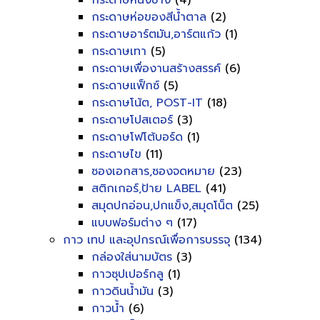
กระดาษหนังช้าง
(4)
กระดาษห่อของสีน้ำตาล
(2)
กระดาษอาร์ตมัน,อาร์ตแก้ว
(1)
กระดาษเทา
(5)
กระดาษเพื่องานสร้างสรรค์
(6)
กระดาษแฟ็กซ์
(5)
กระดาษโน้ต, POST-IT
(18)
กระดาษโปสเตอร์
(3)
กระดาษโฟโต้บอร์ด
(1)
กระดาษไข
(11)
ซองเอกสาร,ซองจดหมาย
(23)
สติกเกอร์,ป้าย LABEL
(41)
สมุดปกอ่อน,ปกแข็ง,สมุดโน็ต
(25)
แบบฟอร์มต่าง ๆ
(17)
กาว เทป และอุปกรณ์เพื่อการบรรจุ
(134)
กล่องใส่นามบัตร
(3)
กาวซุปเปอร์กลู
(1)
กาวดินน้ำมัน
(3)
กาวน้ำ
(6)