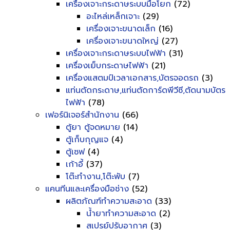
เครื่องเจาะกระดาษระบบมือโยก
(72)
อะไหล่เหล็กเจาะ
(29)
เครื่องเจาะขนาดเล็ก
(16)
เครื่องเจาะขนาดใหญ่
(27)
เครื่องเจาะกระดาษระบบไฟฟ้า
(31)
เครื่องเย็บกระดาษไฟฟ้า
(21)
เครื่องแสตมป์เวลาเอกสาร,บัตรจอดรถ
(3)
แท่นตัดกระดาษ,แท่นตัดการ์ดพีวีซี,ตัดนามบัตร
ไฟฟ้า
(78)
เฟอร์นิเจอร์สำนักงาน
(66)
ตู้ยา ตู้จดหมาย
(14)
ตู้เก็บกุญแจ
(4)
ตู้เซฟ
(4)
เก้าอี้
(37)
โต๊ะทำงาน,โต๊ะพับ
(7)
แคนทีนและเครื่องมือช่าง
(52)
ผลิตภัณฑ์ทำความสะอาด
(33)
น้ำยาทำความสะอาด
(2)
สเปรย์ปรับอากาศ
(3)