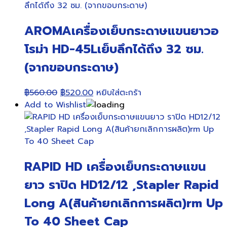
AROMAเครื่องเย็บกระดาษแขนยาวอ
โรม่า HD-45Lเย็บลึกได้ถึง 32 ซม.
(จากขอบกระดาษ)
Original
Current
฿
560.00
฿
520.00
หยิบใส่ตะกร้า
price
price
Add to Wishlist
was:
is:
฿560.00.
฿520.00.
RAPID HD เครื่องเย็บกระดาษแขน
ยาว ราปิด HD12/12 ,Stapler Rapid
Long A(สินค้ายกเลิกการผลิต)rm Up
To 40 Sheet Cap