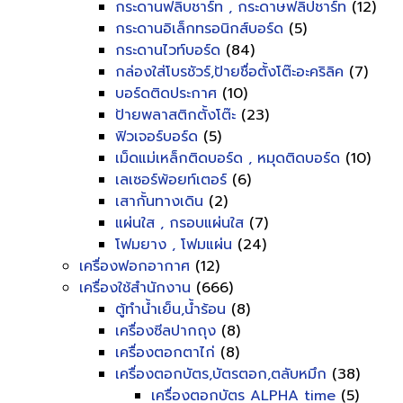
กระดานฟลิบชาร์ท , กระดาษฟลิปชาร์ท
(12)
กระดานอิเล็กทรอนิกส์บอร์ด
(5)
กระดานไวท์บอร์ด
(84)
กล่องใส่โบรชัวร์,ป้ายชื่อตั้งโต๊ะอะคริลิค
(7)
บอร์ดติดประกาศ
(10)
ป้ายพลาสติกตั้งโต๊ะ
(23)
ฟิวเจอร์บอร์ด
(5)
เม็ดแม่เหล็กติดบอร์ด , หมุดติดบอร์ด
(10)
เลเซอร์พ้อยท์เตอร์
(6)
เสากั้นทางเดิน
(2)
แผ่นใส , กรอบแผ่นใส
(7)
โฟมยาง , โฟมแผ่น
(24)
เครื่องฟอกอากาศ
(12)
เครื่องใช้สำนักงาน
(666)
ตู้ทำน้ำเย็น,น้ำร้อน
(8)
เครื่องซีลปากถุง
(8)
เครื่องตอกตาไก่
(8)
เครื่องตอกบัตร,บัตรตอก,ตลับหมึก
(38)
เครื่องตอกบัตร ALPHA time
(5)