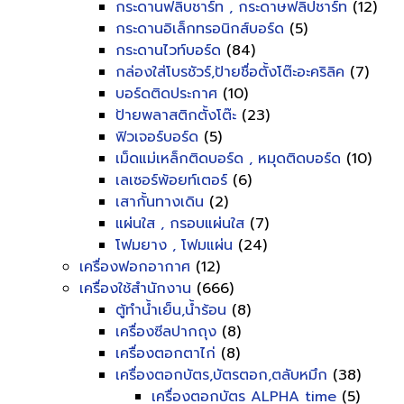
กระดานฟลิบชาร์ท , กระดาษฟลิปชาร์ท
(12)
กระดานอิเล็กทรอนิกส์บอร์ด
(5)
กระดานไวท์บอร์ด
(84)
กล่องใส่โบรชัวร์,ป้ายชื่อตั้งโต๊ะอะคริลิค
(7)
บอร์ดติดประกาศ
(10)
ป้ายพลาสติกตั้งโต๊ะ
(23)
ฟิวเจอร์บอร์ด
(5)
เม็ดแม่เหล็กติดบอร์ด , หมุดติดบอร์ด
(10)
เลเซอร์พ้อยท์เตอร์
(6)
เสากั้นทางเดิน
(2)
แผ่นใส , กรอบแผ่นใส
(7)
โฟมยาง , โฟมแผ่น
(24)
เครื่องฟอกอากาศ
(12)
เครื่องใช้สำนักงาน
(666)
ตู้ทำน้ำเย็น,น้ำร้อน
(8)
เครื่องซีลปากถุง
(8)
เครื่องตอกตาไก่
(8)
เครื่องตอกบัตร,บัตรตอก,ตลับหมึก
(38)
เครื่องตอกบัตร ALPHA time
(5)