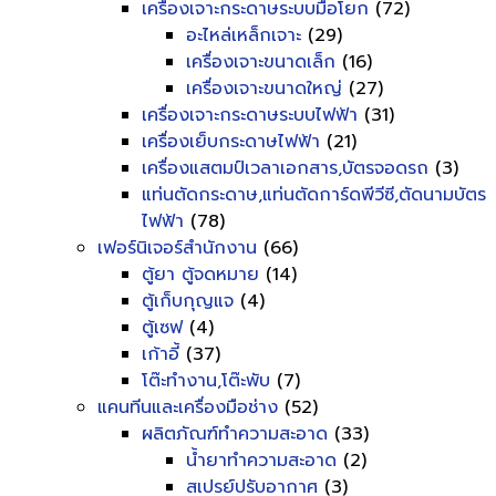
เครื่องเจาะกระดาษระบบมือโยก
(72)
อะไหล่เหล็กเจาะ
(29)
เครื่องเจาะขนาดเล็ก
(16)
เครื่องเจาะขนาดใหญ่
(27)
เครื่องเจาะกระดาษระบบไฟฟ้า
(31)
เครื่องเย็บกระดาษไฟฟ้า
(21)
เครื่องแสตมป์เวลาเอกสาร,บัตรจอดรถ
(3)
แท่นตัดกระดาษ,แท่นตัดการ์ดพีวีซี,ตัดนามบัตร
ไฟฟ้า
(78)
เฟอร์นิเจอร์สำนักงาน
(66)
ตู้ยา ตู้จดหมาย
(14)
ตู้เก็บกุญแจ
(4)
ตู้เซฟ
(4)
เก้าอี้
(37)
โต๊ะทำงาน,โต๊ะพับ
(7)
แคนทีนและเครื่องมือช่าง
(52)
ผลิตภัณฑ์ทำความสะอาด
(33)
น้ำยาทำความสะอาด
(2)
สเปรย์ปรับอากาศ
(3)