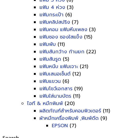
แฟ้ม 3 ห่วง
(8)
แฟ้ม 4 ห่วง
(3)
แฟ้มกระเป๋า
(6)
แฟ้มคลิปสปริง
(7)
แฟ้มคอม แฟ้มหีบเพลง
(3)
แฟ้มซอง ซองใสแข็ง
(15)
แฟ้มพับ
(11)
แฟ้มสันกว้าง ก้านยก
(22)
แฟ้มสันรูด
(5)
แฟ้มหนีบ แฟ้มเจาะ
(21)
แฟ้มเสนอเซ็นต์
(12)
แฟ้มแขวน
(6)
แฟ้มโชว์เอกสาร
(19)
แฟ้มใส่นามบัตร
(11)
ไอที & หมึกพิมพ์
(20)
ผลิตภัณฑ์สำหรับคอมพิวเตอร์
(11)
ผ้าหมึกเครื่องพิมพ์ ,พิมพ์ดีด
(9)
EPSON
(7)