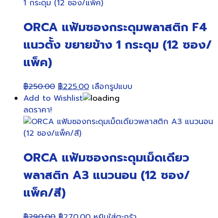
variants.
page
The
ORCA แฟ้มซองกระดุมพลาสติก F4
options
may
แนวตั้ง ขยายข้าง 1 กระดุม (12 ซอง/
be
แพ็ค)
chosen
on
the
Original
Current
This
฿
250.00
฿
225.00
เลือกรูปแบบ
product
price
price
product
Add to Wishlist
page
was:
is:
has
ลดราคา!
฿250.00.
฿225.00.
multiple
variants.
The
ORCA แฟ้มซองกระดุมเม็ดเดียว
options
may
พลาสติก A3 แนวนอน (12 ซอง/
be
แพ็ค/สี)
chosen
on
the
Original
Current
฿
290.00
฿
270.00
หยิบใส่ตะกร้า