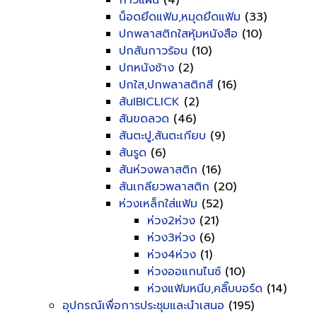
กาวแผ่น
(4)
น็อดยึดแฟ้ม,หมุดยึดแฟ้ม
(33)
ปกพลาสติกใสหุ้มหนังสือ
(10)
ปกสันกาวร้อน
(10)
ปกหนังช้าง
(2)
ปกใส,ปกพลาสติกสี
(16)
สันIBICLICK
(2)
สันขดลวด
(46)
สันตะปู,สันตะเกียบ
(9)
สันรูด
(6)
สันห่วงพลาสติก
(16)
สันเกลียวพลาสติก
(20)
ห่วงเหล็กใส่แฟ้ม
(52)
ห่วง2ห่วง
(21)
ห่วง3ห่วง
(6)
ห่วง4ห่วง
(1)
ห่วงออแกนไนซ์
(10)
ห่วงแฟ้มหนีบ,คลิ๊บบอร์ด
(14)
อุปกรณ์เพื่อการประชุมและนำเสนอ
(195)