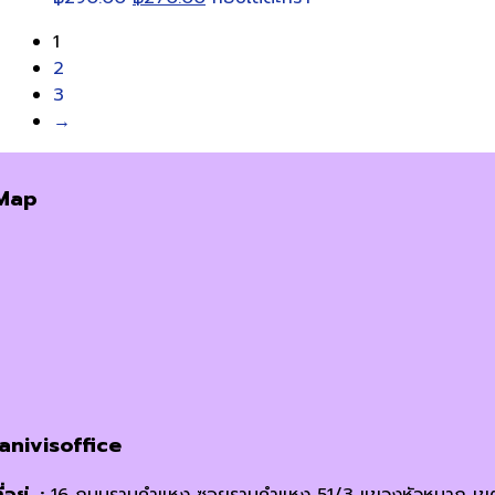
product
price
price
1
page
was:
is:
2
฿290.00.
฿270.00.
3
→
Map
janivisoffice
ี่อยู่ :
16 ถนนรามคำแหง ซอยรามคำแหง 51/3 แขวงหัวหมาก เข