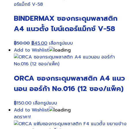
BINDERMAX ซองกระดุมพลาสติก
A4 แนวตั้ง ไบน์เดอร์แม็กซ์ V-58
Original
Current
This
฿
50.00
฿
45.00
เลือกรูปแบบ
price
price
product
Add to Wishlist
was:
is:
has
฿50.00.
฿45.00.
multiple
variants.
ORCA ซองกระดุมพลาสติก A4 แนว
The
options
นอน ออร์ก้า No.016 (12 ซอง/แพ็ค)
may
be
This
฿
150.00
เลือกรูปแบบ
chosen
product
Add to Wishlist
on
has
ลดราคา!
the
multiple
product