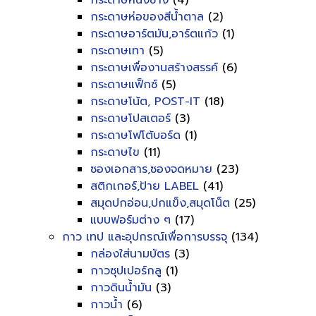
กระดาษหนังช้าง
(4)
กระดาษห่อของสีน้ำตาล
(2)
กระดาษอาร์ตมัน,อาร์ตแก้ว
(1)
กระดาษเทา
(5)
กระดาษเพื่องานสร้างสรรค์
(6)
กระดาษแฟ็กซ์
(5)
กระดาษโน้ต, POST-IT
(18)
กระดาษโปสเตอร์
(3)
กระดาษโฟโต้บอร์ด
(1)
กระดาษไข
(11)
ซองเอกสาร,ซองจดหมาย
(23)
สติกเกอร์,ป้าย LABEL
(41)
สมุดปกอ่อน,ปกแข็ง,สมุดโน็ต
(25)
แบบฟอร์มต่าง ๆ
(17)
กาว เทป และอุปกรณ์เพื่อการบรรจุ
(134)
กล่องใส่นามบัตร
(3)
กาวซุปเปอร์กลู
(1)
กาวดินน้ำมัน
(3)
กาวน้ำ
(6)