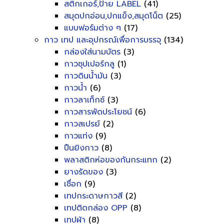
สติกเกอร์,ป้าย LABEL
(41)
สมุดปกอ่อน,ปกแข็ง,สมุดโน็ต
(25)
แบบฟอร์มต่าง ๆ
(17)
กาว เทป และอุปกรณ์เพื่อการบรรจุ
(134)
กล่องใส่นามบัตร
(3)
กาวซุปเปอร์กลู
(1)
กาวดินน้ำมัน
(3)
กาวน้ำ
(6)
กาวลาเท็กซ์
(3)
กาวสารพัดประโยชน์
(6)
กาวสเปรย์
(2)
กาวแท่ง
(9)
ปืนยิงกาว
(8)
พลาสติกห่อของกันกระแทก
(2)
ยางรัดของ
(3)
เชื่อก
(9)
เทปกระดาษกาวสี
(2)
เทปติดกล่อง OPP
(8)
เทปผ้า
(8)