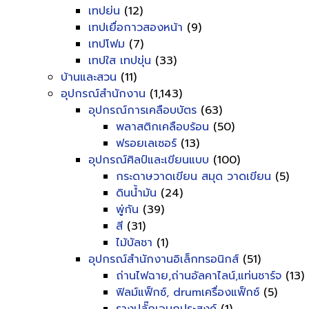
เทปย่น
(12)
เทปเยื่อกาวสองหน้า
(9)
เทปโฟม
(7)
เทปใส เทปขุ่น
(33)
บ้านและสวน
(11)
อุปกรณ์สำนักงาน
(1,143)
อุปกรณ์การเคลือบบัตร
(63)
พลาสติกเคลือบร้อน
(50)
ฟรอยเลเซอร์
(13)
อุปกรณ์ศิลป์และเขียนแบบ
(100)
กระดาษวาดเขียน สมุด วาดเขียน
(5)
ดินน้ำมัน
(24)
พู่กัน
(39)
สี
(31)
ไม้บัลชา
(1)
อุปกรณ์สำนักงานอิเล็กทรอนิกส์
(51)
ถ่านไฟฉาย,ถ่านอัลคาไลน์,แท่นชาร์จ
(13)
ฟิลม์แฟ็กซ์, drumเครื่องแฟ็กซ์
(5)