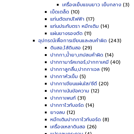
เครื่องเย็บแขนยาว เย็บกลาง
(3)
เบ็ดเตล็ด
(10)
แท่นตัดเทปไฟฟ้า
(17)
แท่นประทับตรา หมึกเติม
(14)
แผ่นยางรองตัด
(11)
อุปกรณ์เพื่อการเขียนและลบคำผิด
(243)
ดินสอ,ไส้ดินสอ
(29)
ปากกา,น้ำยา,เทปลบคำผิด
(14)
ปากกามาร์คเกอร์,ปากกาเคมี
(40)
ปากกาลูกลื่น,ปากกาเจล
(19)
ปากกาหัวเข็ม
(5)
ปากกาเขียนแผ่นใส/ซีดี
(20)
ปากกาเน้นข้อความ
(12)
ปากกาเพนท์
(31)
ปากกาไวท์บอร์ด
(14)
ยางลบ
(12)
หมึกเติมปากกาไวท์บอร์ด
(8)
เครื่องเหลาดินสอ
(26)