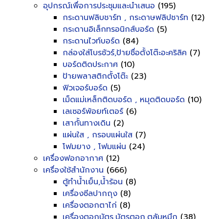
อุปกรณ์เพื่อการประชุมและนำเสนอ
(195)
กระดานฟลิบชาร์ท , กระดาษฟลิปชาร์ท
(12)
กระดานอิเล็กทรอนิกส์บอร์ด
(5)
กระดานไวท์บอร์ด
(84)
กล่องใส่โบรชัวร์,ป้ายชื่อตั้งโต๊ะอะคริลิค
(7)
บอร์ดติดประกาศ
(10)
ป้ายพลาสติกตั้งโต๊ะ
(23)
ฟิวเจอร์บอร์ด
(5)
เม็ดแม่เหล็กติดบอร์ด , หมุดติดบอร์ด
(10)
เลเซอร์พ้อยท์เตอร์
(6)
เสากั้นทางเดิน
(2)
แผ่นใส , กรอบแผ่นใส
(7)
โฟมยาง , โฟมแผ่น
(24)
เครื่องฟอกอากาศ
(12)
เครื่องใช้สำนักงาน
(666)
ตู้ทำน้ำเย็น,น้ำร้อน
(8)
เครื่องซีลปากถุง
(8)
เครื่องตอกตาไก่
(8)
เครื่องตอกบัตร,บัตรตอก,ตลับหมึก
(38)