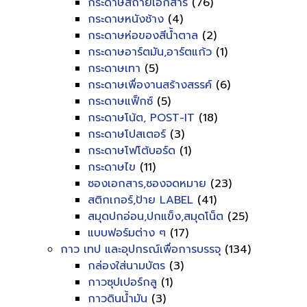
กระดาษสีถ่ายเอกสาร
(76)
กระดาษหนังช้าง
(4)
กระดาษห่อของสีน้ำตาล
(2)
กระดาษอาร์ตมัน,อาร์ตแก้ว
(1)
กระดาษเทา
(5)
กระดาษเพื่องานสร้างสรรค์
(6)
กระดาษแฟ็กซ์
(5)
กระดาษโน้ต, POST-IT
(18)
กระดาษโปสเตอร์
(3)
กระดาษโฟโต้บอร์ด
(1)
กระดาษไข
(11)
ซองเอกสาร,ซองจดหมาย
(23)
สติกเกอร์,ป้าย LABEL
(41)
สมุดปกอ่อน,ปกแข็ง,สมุดโน็ต
(25)
แบบฟอร์มต่าง ๆ
(17)
กาว เทป และอุปกรณ์เพื่อการบรรจุ
(134)
กล่องใส่นามบัตร
(3)
กาวซุปเปอร์กลู
(1)
กาวดินน้ำมัน
(3)