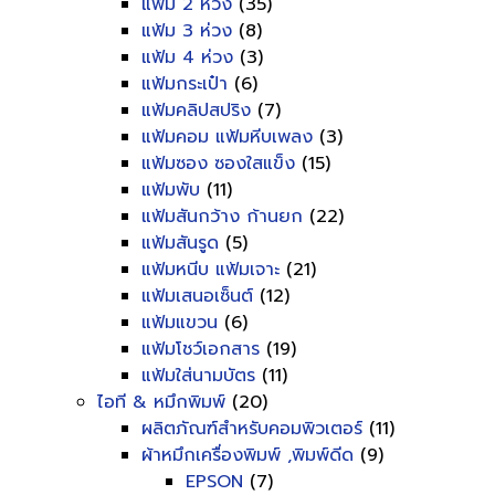
แฟ้ม 2 ห่วง
(35)
แฟ้ม 3 ห่วง
(8)
แฟ้ม 4 ห่วง
(3)
แฟ้มกระเป๋า
(6)
แฟ้มคลิปสปริง
(7)
แฟ้มคอม แฟ้มหีบเพลง
(3)
แฟ้มซอง ซองใสแข็ง
(15)
แฟ้มพับ
(11)
แฟ้มสันกว้าง ก้านยก
(22)
แฟ้มสันรูด
(5)
แฟ้มหนีบ แฟ้มเจาะ
(21)
แฟ้มเสนอเซ็นต์
(12)
แฟ้มแขวน
(6)
แฟ้มโชว์เอกสาร
(19)
แฟ้มใส่นามบัตร
(11)
ไอที & หมึกพิมพ์
(20)
ผลิตภัณฑ์สำหรับคอมพิวเตอร์
(11)
ผ้าหมึกเครื่องพิมพ์ ,พิมพ์ดีด
(9)
EPSON
(7)