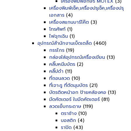
เครื่องพิมพ์อักษร MOTEX
(3)
เครื่องพิมพ์เช็ค,เครื่องปรุเช็ค,เครื่องปรุ
เอกสาร
(4)
เครื่องสแกนบาร์โค๊ต
(3)
โทรศัพท์
(1)
ไฟฉุกเฉิน
(1)
อุปกรณ์สำนักงานเบ็ดเตล็ด
(460)
กรรไกร
(19)
กล่องใส่อุปกรณ์เครื่องเขียน
(13)
คลิ๊บหนีบบัตร
(2)
คลิ๊ปดำ
(11)
ที่ถอนลวด
(10)
ที่เจาะรู ที่ตัดมุมบัตร
(21)
บัตรติดหน้าอก ป้ายคล้องคอ
(13)
มีดคัตเตอร์ ใบมีดคัตเตอร์
(81)
ลวดเย็บกระดาษ
(119)
ตราช้าง
(10)
บอสติก
(4)
ราปิด
(43)