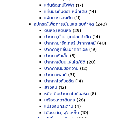
แท่นตัดเทปไฟฟ้า
(17)
แท่นประทับตรา หมึกเติม
(14)
แผ่นยางรองตัด
(11)
อุปกรณ์เพื่อการเขียนและลบคำผิด
(243)
ดินสอ,ไส้ดินสอ
(29)
ปากกา,น้ำยา,เทปลบคำผิด
(14)
ปากกามาร์คเกอร์,ปากกาเคมี
(40)
ปากกาลูกลื่น,ปากกาเจล
(19)
ปากกาหัวเข็ม
(5)
ปากกาเขียนแผ่นใส/ซีดี
(20)
ปากกาเน้นข้อความ
(12)
ปากกาเพนท์
(31)
ปากกาไวท์บอร์ด
(14)
ยางลบ
(12)
หมึกเติมปากกาไวท์บอร์ด
(8)
เครื่องเหลาดินสอ
(26)
แปรงลบกระดาน
(4)
ไม้บรรทัด, ฟุตเหล็ก
(10)