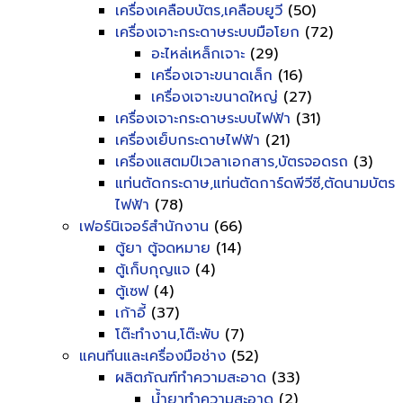
เครื่องเคลือบบัตร,เคลือบยูวี
(50)
เครื่องเจาะกระดาษระบบมือโยก
(72)
อะไหล่เหล็กเจาะ
(29)
เครื่องเจาะขนาดเล็ก
(16)
เครื่องเจาะขนาดใหญ่
(27)
เครื่องเจาะกระดาษระบบไฟฟ้า
(31)
เครื่องเย็บกระดาษไฟฟ้า
(21)
เครื่องแสตมป์เวลาเอกสาร,บัตรจอดรถ
(3)
แท่นตัดกระดาษ,แท่นตัดการ์ดพีวีซี,ตัดนามบัตร
ไฟฟ้า
(78)
เฟอร์นิเจอร์สำนักงาน
(66)
ตู้ยา ตู้จดหมาย
(14)
ตู้เก็บกุญแจ
(4)
ตู้เซฟ
(4)
เก้าอี้
(37)
โต๊ะทำงาน,โต๊ะพับ
(7)
แคนทีนและเครื่องมือช่าง
(52)
ผลิตภัณฑ์ทำความสะอาด
(33)
น้ำยาทำความสะอาด
(2)