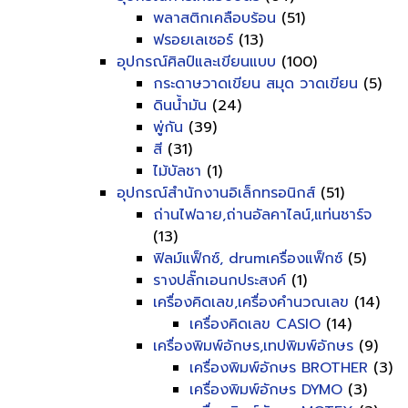
พลาสติกเคลือบร้อน
(51)
ฟรอยเลเซอร์
(13)
อุปกรณ์ศิลป์และเขียนแบบ
(100)
กระดาษวาดเขียน สมุด วาดเขียน
(5)
ดินน้ำมัน
(24)
พู่กัน
(39)
สี
(31)
ไม้บัลชา
(1)
อุปกรณ์สำนักงานอิเล็กทรอนิกส์
(51)
ถ่านไฟฉาย,ถ่านอัลคาไลน์,แท่นชาร์จ
(13)
ฟิลม์แฟ็กซ์, drumเครื่องแฟ็กซ์
(5)
รางปลั๊กเอนกประสงค์
(1)
เครื่องคิดเลข,เครื่องคำนวณเลข
(14)
เครื่องคิดเลข CASIO
(14)
เครื่องพิมพ์อักษร,เทปพิมพ์อักษร
(9)
เครื่องพิมพ์อักษร BROTHER
(3)
เครื่องพิมพ์อักษร DYMO
(3)