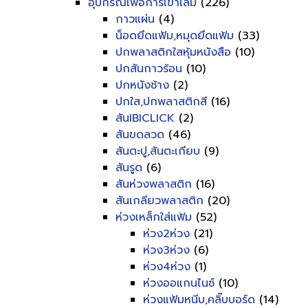
อุปกรณ์เพื่อการเข้าเล่ม
(226)
กาวแผ่น
(4)
น็อดยึดแฟ้ม,หมุดยึดแฟ้ม
(33)
ปกพลาสติกใสหุ้มหนังสือ
(10)
ปกสันกาวร้อน
(10)
ปกหนังช้าง
(2)
ปกใส,ปกพลาสติกสี
(16)
สันIBICLICK
(2)
สันขดลวด
(46)
สันตะปู,สันตะเกียบ
(9)
สันรูด
(6)
สันห่วงพลาสติก
(16)
สันเกลียวพลาสติก
(20)
ห่วงเหล็กใส่แฟ้ม
(52)
ห่วง2ห่วง
(21)
ห่วง3ห่วง
(6)
ห่วง4ห่วง
(1)
ห่วงออแกนไนซ์
(10)
ห่วงแฟ้มหนีบ,คลิ๊บบอร์ด
(14)