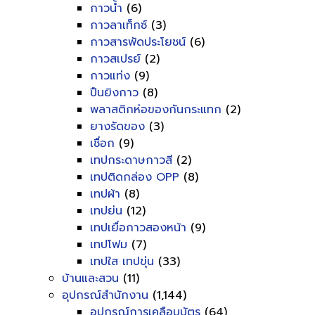
กาวน้ำ
(6)
กาวลาเท็กซ์
(3)
กาวสารพัดประโยชน์
(6)
กาวสเปรย์
(2)
กาวแท่ง
(9)
ปืนยิงกาว
(8)
พลาสติกห่อของกันกระแทก
(2)
ยางรัดของ
(3)
เชื่อก
(9)
เทปกระดาษกาวสี
(2)
เทปติดกล่อง OPP
(8)
เทปผ้า
(8)
เทปย่น
(12)
เทปเยื่อกาวสองหน้า
(9)
เทปโฟม
(7)
เทปใส เทปขุ่น
(33)
บ้านและสวน
(11)
อุปกรณ์สำนักงาน
(1,144)
อุปกรณ์การเคลือบบัตร
(64)