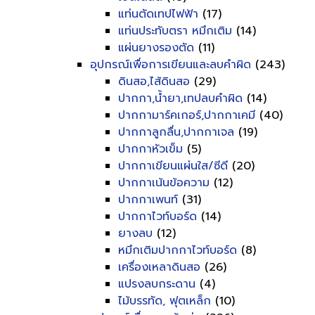
แท่นตัดเทปไฟฟ้า
(17)
แท่นประทับตรา หมึกเติม
(14)
แผ่นยางรองตัด
(11)
อุปกรณ์เพื่อการเขียนและลบคำผิด
(243)
ดินสอ,ไส้ดินสอ
(29)
ปากกา,น้ำยา,เทปลบคำผิด
(14)
ปากกามาร์คเกอร์,ปากกาเคมี
(40)
ปากกาลูกลื่น,ปากกาเจล
(19)
ปากกาหัวเข็ม
(5)
ปากกาเขียนแผ่นใส/ซีดี
(20)
ปากกาเน้นข้อความ
(12)
ปากกาเพนท์
(31)
ปากกาไวท์บอร์ด
(14)
ยางลบ
(12)
หมึกเติมปากกาไวท์บอร์ด
(8)
เครื่องเหลาดินสอ
(26)
แปรงลบกระดาน
(4)
ไม้บรรทัด, ฟุตเหล็ก
(10)