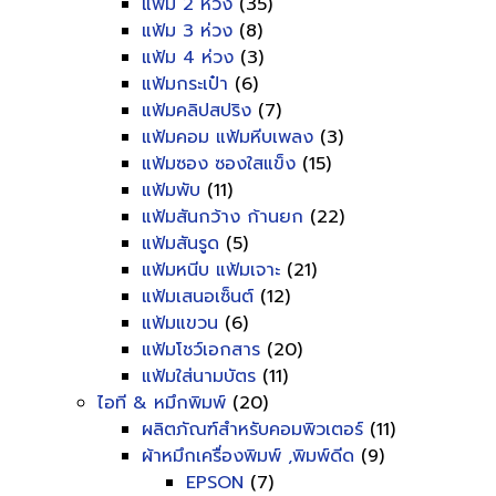
แฟ้ม 2 ห่วง
(35)
แฟ้ม 3 ห่วง
(8)
แฟ้ม 4 ห่วง
(3)
แฟ้มกระเป๋า
(6)
แฟ้มคลิปสปริง
(7)
แฟ้มคอม แฟ้มหีบเพลง
(3)
แฟ้มซอง ซองใสแข็ง
(15)
แฟ้มพับ
(11)
แฟ้มสันกว้าง ก้านยก
(22)
แฟ้มสันรูด
(5)
แฟ้มหนีบ แฟ้มเจาะ
(21)
แฟ้มเสนอเซ็นต์
(12)
แฟ้มแขวน
(6)
แฟ้มโชว์เอกสาร
(20)
แฟ้มใส่นามบัตร
(11)
ไอที & หมึกพิมพ์
(20)
ผลิตภัณฑ์สำหรับคอมพิวเตอร์
(11)
ผ้าหมึกเครื่องพิมพ์ ,พิมพ์ดีด
(9)
EPSON
(7)