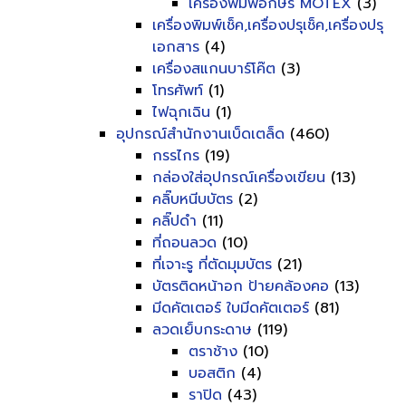
เครื่องพิมพ์อักษร MOTEX
(3)
เครื่องพิมพ์เช็ค,เครื่องปรุเช็ค,เครื่องปรุ
เอกสาร
(4)
เครื่องสแกนบาร์โค๊ต
(3)
โทรศัพท์
(1)
ไฟฉุกเฉิน
(1)
อุปกรณ์สำนักงานเบ็ดเตล็ด
(460)
กรรไกร
(19)
กล่องใส่อุปกรณ์เครื่องเขียน
(13)
คลิ๊บหนีบบัตร
(2)
คลิ๊ปดำ
(11)
ที่ถอนลวด
(10)
ที่เจาะรู ที่ตัดมุมบัตร
(21)
บัตรติดหน้าอก ป้ายคล้องคอ
(13)
มีดคัตเตอร์ ใบมีดคัตเตอร์
(81)
ลวดเย็บกระดาษ
(119)
ตราช้าง
(10)
บอสติก
(4)
ราปิด
(43)