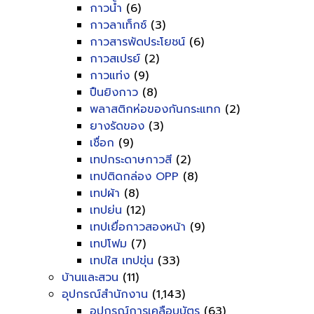
กาวน้ำ
(6)
กาวลาเท็กซ์
(3)
กาวสารพัดประโยชน์
(6)
กาวสเปรย์
(2)
กาวแท่ง
(9)
ปืนยิงกาว
(8)
พลาสติกห่อของกันกระแทก
(2)
ยางรัดของ
(3)
เชื่อก
(9)
เทปกระดาษกาวสี
(2)
เทปติดกล่อง OPP
(8)
เทปผ้า
(8)
เทปย่น
(12)
เทปเยื่อกาวสองหน้า
(9)
เทปโฟม
(7)
เทปใส เทปขุ่น
(33)
บ้านและสวน
(11)
อุปกรณ์สำนักงาน
(1,143)
อุปกรณ์การเคลือบบัตร
(63)