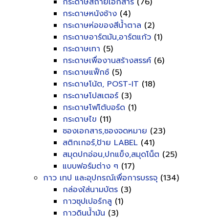
กระดาษสีถ่ายเอกสาร
(76)
กระดาษหนังช้าง
(4)
กระดาษห่อของสีน้ำตาล
(2)
กระดาษอาร์ตมัน,อาร์ตแก้ว
(1)
กระดาษเทา
(5)
กระดาษเพื่องานสร้างสรรค์
(6)
กระดาษแฟ็กซ์
(5)
กระดาษโน้ต, POST-IT
(18)
กระดาษโปสเตอร์
(3)
กระดาษโฟโต้บอร์ด
(1)
กระดาษไข
(11)
ซองเอกสาร,ซองจดหมาย
(23)
สติกเกอร์,ป้าย LABEL
(41)
สมุดปกอ่อน,ปกแข็ง,สมุดโน็ต
(25)
แบบฟอร์มต่าง ๆ
(17)
กาว เทป และอุปกรณ์เพื่อการบรรจุ
(134)
กล่องใส่นามบัตร
(3)
กาวซุปเปอร์กลู
(1)
กาวดินน้ำมัน
(3)