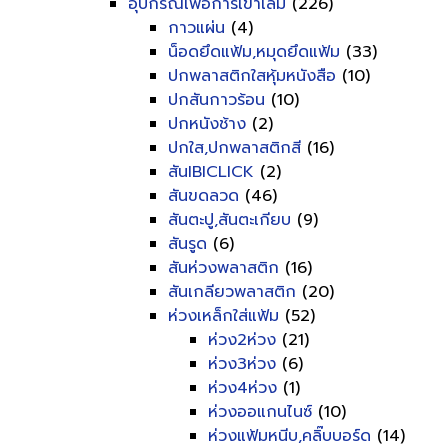
อุปกรณ์เพื่อการเข้าเล่ม
(226)
กาวแผ่น
(4)
น็อดยึดแฟ้ม,หมุดยึดแฟ้ม
(33)
ปกพลาสติกใสหุ้มหนังสือ
(10)
ปกสันกาวร้อน
(10)
ปกหนังช้าง
(2)
ปกใส,ปกพลาสติกสี
(16)
สันIBICLICK
(2)
สันขดลวด
(46)
สันตะปู,สันตะเกียบ
(9)
สันรูด
(6)
สันห่วงพลาสติก
(16)
สันเกลียวพลาสติก
(20)
ห่วงเหล็กใส่แฟ้ม
(52)
ห่วง2ห่วง
(21)
ห่วง3ห่วง
(6)
ห่วง4ห่วง
(1)
ห่วงออแกนไนซ์
(10)
ห่วงแฟ้มหนีบ,คลิ๊บบอร์ด
(14)