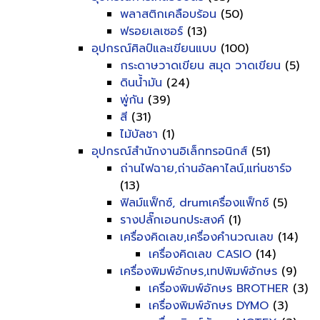
พลาสติกเคลือบร้อน
(50)
ฟรอยเลเซอร์
(13)
อุปกรณ์ศิลป์และเขียนแบบ
(100)
กระดาษวาดเขียน สมุด วาดเขียน
(5)
ดินน้ำมัน
(24)
พู่กัน
(39)
สี
(31)
ไม้บัลชา
(1)
อุปกรณ์สำนักงานอิเล็กทรอนิกส์
(51)
ถ่านไฟฉาย,ถ่านอัลคาไลน์,แท่นชาร์จ
(13)
ฟิลม์แฟ็กซ์, drumเครื่องแฟ็กซ์
(5)
รางปลั๊กเอนกประสงค์
(1)
เครื่องคิดเลข,เครื่องคำนวณเลข
(14)
เครื่องคิดเลข CASIO
(14)
เครื่องพิมพ์อักษร,เทปพิมพ์อักษร
(9)
เครื่องพิมพ์อักษร BROTHER
(3)
เครื่องพิมพ์อักษร DYMO
(3)