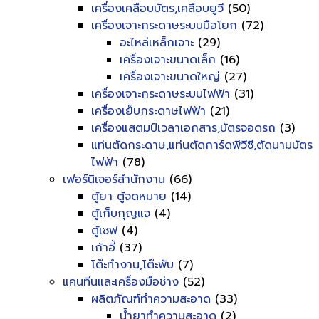
เครื่องเคลือบบัตร,เคลือบยูวี
(50)
เครื่องเจาะกระดาษระบบมือโยก
(72)
อะไหล่เหล็กเจาะ
(29)
เครื่องเจาะขนาดเล็ก
(16)
เครื่องเจาะขนาดใหญ่
(27)
เครื่องเจาะกระดาษระบบไฟฟ้า
(31)
เครื่องเย็บกระดาษไฟฟ้า
(21)
เครื่องแสตมป์เวลาเอกสาร,บัตรจอดรถ
(3)
แท่นตัดกระดาษ,แท่นตัดการ์ดพีวีซี,ตัดนามบัตร
ไฟฟ้า
(78)
เฟอร์นิเจอร์สำนักงาน
(66)
ตู้ยา ตู้จดหมาย
(14)
ตู้เก็บกุญแจ
(4)
ตู้เซฟ
(4)
เก้าอี้
(37)
โต๊ะทำงาน,โต๊ะพับ
(7)
แคนทีนและเครื่องมือช่าง
(52)
ผลิตภัณฑ์ทำความสะอาด
(33)
น้ำยาทำความสะอาด
(2)