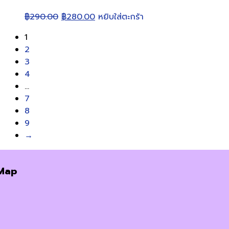
Original
Current
฿
290.00
฿
280.00
หยิบใส่ตะกร้า
price
price
1
was:
is:
2
฿290.00.
฿280.00.
3
4
…
7
8
9
→
Map