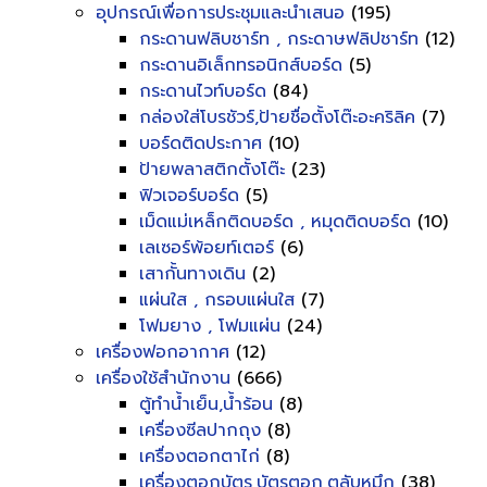
อุปกรณ์เพื่อการประชุมและนำเสนอ
(195)
กระดานฟลิบชาร์ท , กระดาษฟลิปชาร์ท
(12)
กระดานอิเล็กทรอนิกส์บอร์ด
(5)
กระดานไวท์บอร์ด
(84)
กล่องใส่โบรชัวร์,ป้ายชื่อตั้งโต๊ะอะคริลิค
(7)
บอร์ดติดประกาศ
(10)
ป้ายพลาสติกตั้งโต๊ะ
(23)
ฟิวเจอร์บอร์ด
(5)
เม็ดแม่เหล็กติดบอร์ด , หมุดติดบอร์ด
(10)
เลเซอร์พ้อยท์เตอร์
(6)
เสากั้นทางเดิน
(2)
แผ่นใส , กรอบแผ่นใส
(7)
โฟมยาง , โฟมแผ่น
(24)
เครื่องฟอกอากาศ
(12)
เครื่องใช้สำนักงาน
(666)
ตู้ทำน้ำเย็น,น้ำร้อน
(8)
เครื่องซีลปากถุง
(8)
เครื่องตอกตาไก่
(8)
เครื่องตอกบัตร,บัตรตอก,ตลับหมึก
(38)