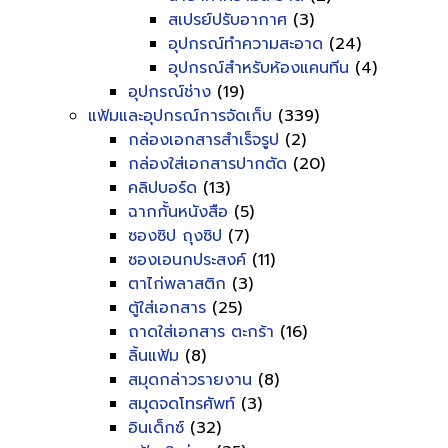
สเปรย์ปรับอากาศ
(3)
อุปกรณ์ทำความสะอาด
(24)
อุปกรณ์สำหรับห้องแคนทีน
(4)
อุปกรณ์ช่าง
(19)
แฟ้มและอุปกรณ์การจัดเก็บ
(339)
กล่องเอกสารสำเร็จรูป
(2)
กล่องใส่เอกสารปากตัด
(20)
คลิปบอร์ด
(13)
ฉากกั้นหนังสือ
(5)
ซองซิป ถุงซิป
(7)
ซองเอนกประสงค์
(11)
ตาไก่พลาสติก
(3)
ตู้ใส่เอกสาร
(25)
ถาดใส่เอกสาร ตะกร้า
(16)
ลิ้นแฟ้ม
(8)
สมุดกล่าวรายงาน
(8)
สมุดจดโทรศัพท์
(3)
อินเด็กซ์
(32)