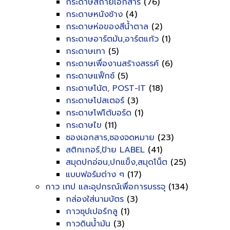
กระดาษสีถ่ายเอกสาร
(76)
กระดาษหนังช้าง
(4)
กระดาษห่อของสีน้ำตาล
(2)
กระดาษอาร์ตมัน,อาร์ตแก้ว
(1)
กระดาษเทา
(5)
กระดาษเพื่องานสร้างสรรค์
(6)
กระดาษแฟ็กซ์
(5)
กระดาษโน้ต, POST-IT
(18)
กระดาษโปสเตอร์
(3)
กระดาษโฟโต้บอร์ด
(1)
กระดาษไข
(11)
ซองเอกสาร,ซองจดหมาย
(23)
สติกเกอร์,ป้าย LABEL
(41)
สมุดปกอ่อน,ปกแข็ง,สมุดโน็ต
(25)
แบบฟอร์มต่าง ๆ
(17)
กาว เทป และอุปกรณ์เพื่อการบรรจุ
(134)
กล่องใส่นามบัตร
(3)
กาวซุปเปอร์กลู
(1)
กาวดินน้ำมัน
(3)