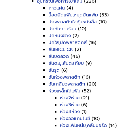
อุปกรณ์เพื่อการเข้าเล่ม
(226)
กาวแผ่น
(4)
น็อดยึดแฟ้ม,หมุดยึดแฟ้ม
(33)
ปกพลาสติกใสหุ้มหนังสือ
(10)
ปกสันกาวร้อน
(10)
ปกหนังช้าง
(2)
ปกใส,ปกพลาสติกสี
(16)
สันIBICLICK
(2)
สันขดลวด
(46)
สันตะปู,สันตะเกียบ
(9)
สันรูด
(6)
สันห่วงพลาสติก
(16)
สันเกลียวพลาสติก
(20)
ห่วงเหล็กใส่แฟ้ม
(52)
ห่วง2ห่วง
(21)
ห่วง3ห่วง
(6)
ห่วง4ห่วง
(1)
ห่วงออแกนไนซ์
(10)
ห่วงแฟ้มหนีบ,คลิ๊บบอร์ด
(14)