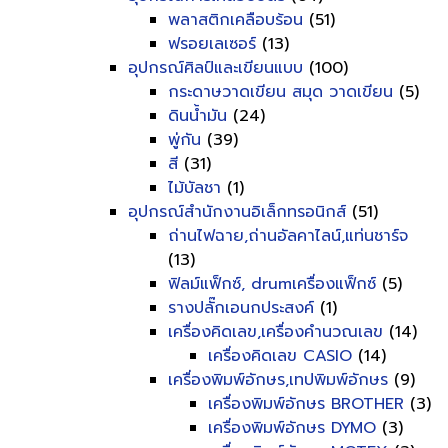
พลาสติกเคลือบร้อน
(51)
ฟรอยเลเซอร์
(13)
อุปกรณ์ศิลป์และเขียนแบบ
(100)
กระดาษวาดเขียน สมุด วาดเขียน
(5)
ดินน้ำมัน
(24)
พู่กัน
(39)
สี
(31)
ไม้บัลชา
(1)
อุปกรณ์สำนักงานอิเล็กทรอนิกส์
(51)
ถ่านไฟฉาย,ถ่านอัลคาไลน์,แท่นชาร์จ
(13)
ฟิลม์แฟ็กซ์, drumเครื่องแฟ็กซ์
(5)
รางปลั๊กเอนกประสงค์
(1)
เครื่องคิดเลข,เครื่องคำนวณเลข
(14)
เครื่องคิดเลข CASIO
(14)
เครื่องพิมพ์อักษร,เทปพิมพ์อักษร
(9)
เครื่องพิมพ์อักษร BROTHER
(3)
เครื่องพิมพ์อักษร DYMO
(3)