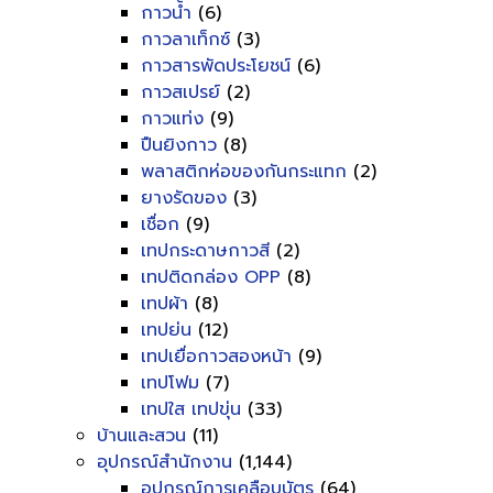
กาวน้ำ
(6)
กาวลาเท็กซ์
(3)
กาวสารพัดประโยชน์
(6)
กาวสเปรย์
(2)
กาวแท่ง
(9)
ปืนยิงกาว
(8)
พลาสติกห่อของกันกระแทก
(2)
ยางรัดของ
(3)
เชื่อก
(9)
เทปกระดาษกาวสี
(2)
เทปติดกล่อง OPP
(8)
เทปผ้า
(8)
เทปย่น
(12)
เทปเยื่อกาวสองหน้า
(9)
เทปโฟม
(7)
เทปใส เทปขุ่น
(33)
บ้านและสวน
(11)
อุปกรณ์สำนักงาน
(1,144)
อุปกรณ์การเคลือบบัตร
(64)