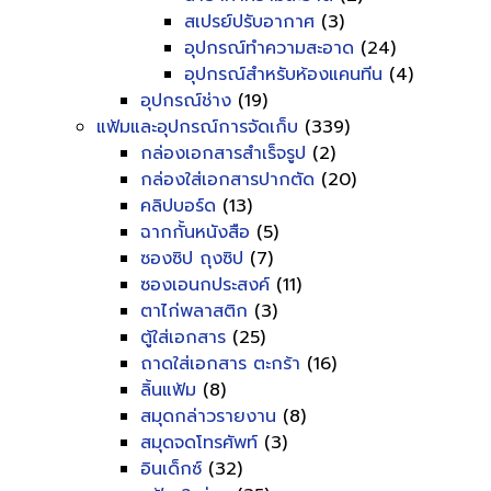
สเปรย์ปรับอากาศ
(3)
อุปกรณ์ทำความสะอาด
(24)
อุปกรณ์สำหรับห้องแคนทีน
(4)
อุปกรณ์ช่าง
(19)
แฟ้มและอุปกรณ์การจัดเก็บ
(339)
กล่องเอกสารสำเร็จรูป
(2)
กล่องใส่เอกสารปากตัด
(20)
คลิปบอร์ด
(13)
ฉากกั้นหนังสือ
(5)
ซองซิป ถุงซิป
(7)
ซองเอนกประสงค์
(11)
ตาไก่พลาสติก
(3)
ตู้ใส่เอกสาร
(25)
ถาดใส่เอกสาร ตะกร้า
(16)
ลิ้นแฟ้ม
(8)
สมุดกล่าวรายงาน
(8)
สมุดจดโทรศัพท์
(3)
อินเด็กซ์
(32)