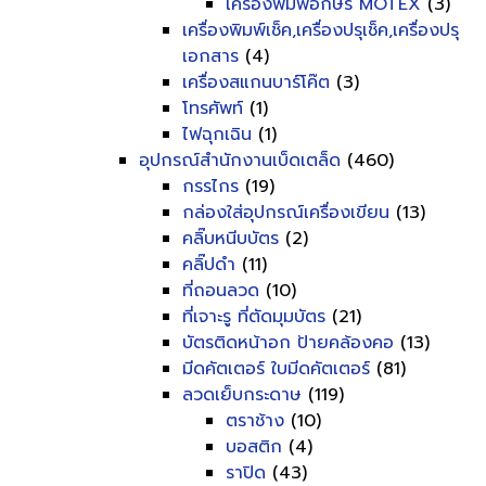
เครื่องพิมพ์อักษร MOTEX
(3)
เครื่องพิมพ์เช็ค,เครื่องปรุเช็ค,เครื่องปรุ
เอกสาร
(4)
เครื่องสแกนบาร์โค๊ต
(3)
โทรศัพท์
(1)
ไฟฉุกเฉิน
(1)
อุปกรณ์สำนักงานเบ็ดเตล็ด
(460)
กรรไกร
(19)
กล่องใส่อุปกรณ์เครื่องเขียน
(13)
คลิ๊บหนีบบัตร
(2)
คลิ๊ปดำ
(11)
ที่ถอนลวด
(10)
ที่เจาะรู ที่ตัดมุมบัตร
(21)
บัตรติดหน้าอก ป้ายคล้องคอ
(13)
มีดคัตเตอร์ ใบมีดคัตเตอร์
(81)
ลวดเย็บกระดาษ
(119)
ตราช้าง
(10)
บอสติก
(4)
ราปิด
(43)