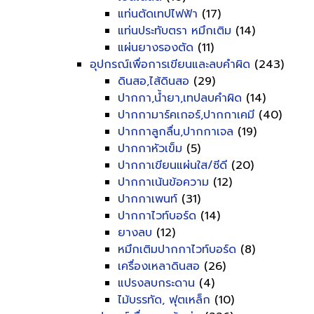
แท่นตัดเทปไฟฟ้า
(17)
แท่นประทับตรา หมึกเติม
(14)
แผ่นยางรองตัด
(11)
อุปกรณ์เพื่อการเขียนและลบคำผิด
(243)
ดินสอ,ไส้ดินสอ
(29)
ปากกา,น้ำยา,เทปลบคำผิด
(14)
ปากกามาร์คเกอร์,ปากกาเคมี
(40)
ปากกาลูกลื่น,ปากกาเจล
(19)
ปากกาหัวเข็ม
(5)
ปากกาเขียนแผ่นใส/ซีดี
(20)
ปากกาเน้นข้อความ
(12)
ปากกาเพนท์
(31)
ปากกาไวท์บอร์ด
(14)
ยางลบ
(12)
หมึกเติมปากกาไวท์บอร์ด
(8)
เครื่องเหลาดินสอ
(26)
แปรงลบกระดาน
(4)
ไม้บรรทัด, ฟุตเหล็ก
(10)