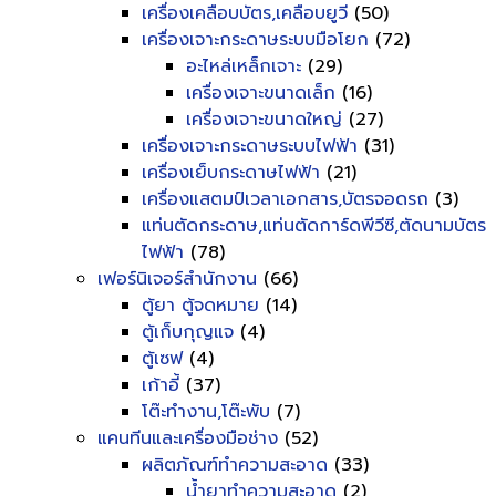
เครื่องเคลือบบัตร,เคลือบยูวี
(50)
เครื่องเจาะกระดาษระบบมือโยก
(72)
อะไหล่เหล็กเจาะ
(29)
เครื่องเจาะขนาดเล็ก
(16)
เครื่องเจาะขนาดใหญ่
(27)
เครื่องเจาะกระดาษระบบไฟฟ้า
(31)
เครื่องเย็บกระดาษไฟฟ้า
(21)
เครื่องแสตมป์เวลาเอกสาร,บัตรจอดรถ
(3)
แท่นตัดกระดาษ,แท่นตัดการ์ดพีวีซี,ตัดนามบัตร
ไฟฟ้า
(78)
เฟอร์นิเจอร์สำนักงาน
(66)
ตู้ยา ตู้จดหมาย
(14)
ตู้เก็บกุญแจ
(4)
ตู้เซฟ
(4)
เก้าอี้
(37)
โต๊ะทำงาน,โต๊ะพับ
(7)
แคนทีนและเครื่องมือช่าง
(52)
ผลิตภัณฑ์ทำความสะอาด
(33)
น้ำยาทำความสะอาด
(2)