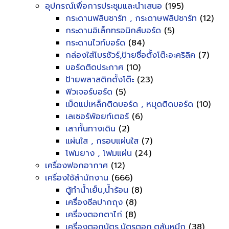
อุปกรณ์เพื่อการประชุมและนำเสนอ
(195)
กระดานฟลิบชาร์ท , กระดาษฟลิปชาร์ท
(12)
กระดานอิเล็กทรอนิกส์บอร์ด
(5)
กระดานไวท์บอร์ด
(84)
กล่องใส่โบรชัวร์,ป้ายชื่อตั้งโต๊ะอะคริลิค
(7)
บอร์ดติดประกาศ
(10)
ป้ายพลาสติกตั้งโต๊ะ
(23)
ฟิวเจอร์บอร์ด
(5)
เม็ดแม่เหล็กติดบอร์ด , หมุดติดบอร์ด
(10)
เลเซอร์พ้อยท์เตอร์
(6)
เสากั้นทางเดิน
(2)
แผ่นใส , กรอบแผ่นใส
(7)
โฟมยาง , โฟมแผ่น
(24)
เครื่องฟอกอากาศ
(12)
เครื่องใช้สำนักงาน
(666)
ตู้ทำน้ำเย็น,น้ำร้อน
(8)
เครื่องซีลปากถุง
(8)
เครื่องตอกตาไก่
(8)
เครื่องตอกบัตร,บัตรตอก,ตลับหมึก
(38)