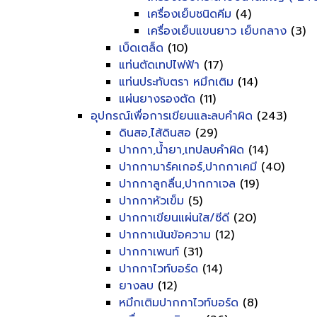
เครื่องเย็บชนิดคีม
(4)
เครื่องเย็บแขนยาว เย็บกลาง
(3)
เบ็ดเตล็ด
(10)
แท่นตัดเทปไฟฟ้า
(17)
แท่นประทับตรา หมึกเติม
(14)
แผ่นยางรองตัด
(11)
อุปกรณ์เพื่อการเขียนและลบคำผิด
(243)
ดินสอ,ไส้ดินสอ
(29)
ปากกา,น้ำยา,เทปลบคำผิด
(14)
ปากกามาร์คเกอร์,ปากกาเคมี
(40)
ปากกาลูกลื่น,ปากกาเจล
(19)
ปากกาหัวเข็ม
(5)
ปากกาเขียนแผ่นใส/ซีดี
(20)
ปากกาเน้นข้อความ
(12)
ปากกาเพนท์
(31)
ปากกาไวท์บอร์ด
(14)
ยางลบ
(12)
หมึกเติมปากกาไวท์บอร์ด
(8)