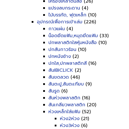
เครื่องเหลาดินสอ
(26)
แปรงลบกระดาน
(4)
ไม้บรรทัด, ฟุตเหล็ก
(10)
อุปกรณ์เพื่อการเข้าเล่ม
(226)
กาวแผ่น
(4)
น็อดยึดแฟ้ม,หมุดยึดแฟ้ม
(33)
ปกพลาสติกใสหุ้มหนังสือ
(10)
ปกสันกาวร้อน
(10)
ปกหนังช้าง
(2)
ปกใส,ปกพลาสติกสี
(16)
สันIBICLICK
(2)
สันขดลวด
(46)
สันตะปู,สันตะเกียบ
(9)
สันรูด
(6)
สันห่วงพลาสติก
(16)
สันเกลียวพลาสติก
(20)
ห่วงเหล็กใส่แฟ้ม
(52)
ห่วง2ห่วง
(21)
ห่วง3ห่วง
(6)