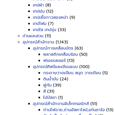
เทปผ้า
(8)
เทปย่น
(12)
เทปเยื่อกาวสองหน้า
(9)
เทปโฟม
(7)
เทปใส เทปขุ่น
(33)
บ้านและสวน
(11)
อุปกรณ์สำนักงาน
(1,143)
อุปกรณ์การเคลือบบัตร
(63)
พลาสติกเคลือบร้อน
(50)
ฟรอยเลเซอร์
(13)
อุปกรณ์ศิลป์และเขียนแบบ
(100)
กระดาษวาดเขียน สมุด วาดเขียน
(5)
ดินน้ำมัน
(24)
พู่กัน
(39)
สี
(31)
ไม้บัลชา
(1)
อุปกรณ์สำนักงานอิเล็กทรอนิกส์
(51)
ถ่านไฟฉาย,ถ่านอัลคาไลน์,แท่นชาร์จ
(13)