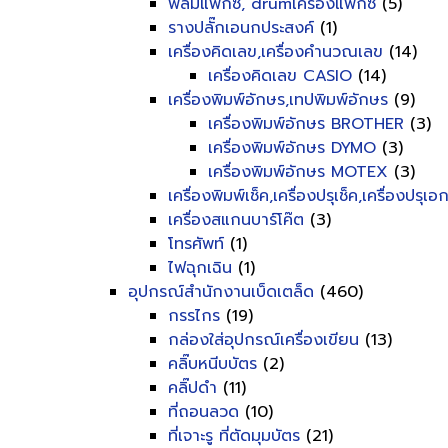
ฟิลม์แฟ็กซ์, drumเครื่องแฟ็กซ์
(5)
รางปลั๊กเอนกประสงค์
(1)
เครื่องคิดเลข,เครื่องคำนวณเลข
(14)
เครื่องคิดเลข CASIO
(14)
เครื่องพิมพ์อักษร,เทปพิมพ์อักษร
(9)
เครื่องพิมพ์อักษร BROTHER
(3)
เครื่องพิมพ์อักษร DYMO
(3)
เครื่องพิมพ์อักษร MOTEX
(3)
เครื่องพิมพ์เช็ค,เครื่องปรุเช็ค,เครื่องปรุเ
เครื่องสแกนบาร์โค๊ต
(3)
โทรศัพท์
(1)
ไฟฉุกเฉิน
(1)
อุปกรณ์สำนักงานเบ็ดเตล็ด
(460)
กรรไกร
(19)
กล่องใส่อุปกรณ์เครื่องเขียน
(13)
คลิ๊บหนีบบัตร
(2)
คลิ๊ปดำ
(11)
ที่ถอนลวด
(10)
ที่เจาะรู ที่ตัดมุมบัตร
(21)