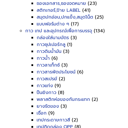
ซองเอกสาร,ซองจดหมาย
(23)
สติกเกอร์,ป้าย LABEL
(41)
สมุดปกอ่อน,ปกแข็ง,สมุดโน็ต
(25)
แบบฟอร์มต่าง ๆ
(17)
กาว เทป และอุปกรณ์เพื่อการบรรจุ
(134)
กล่องใส่นามบัตร
(3)
กาวซุปเปอร์กลู
(1)
กาวดินน้ำมัน
(3)
กาวน้ำ
(6)
กาวลาเท็กซ์
(3)
กาวสารพัดประโยชน์
(6)
กาวสเปรย์
(2)
กาวแท่ง
(9)
ปืนยิงกาว
(8)
พลาสติกห่อของกันกระแทก
(2)
ยางรัดของ
(3)
เชื่อก
(9)
เทปกระดาษกาวสี
(2)
เทปติดกล่อง OPP
(8)