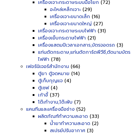
เครื่องเจาะกระดาษระบบมือโยก
(72)
อะไหล่เหล็กเจาะ
(29)
เครื่องเจาะขนาดเล็ก
(16)
เครื่องเจาะขนาดใหญ่
(27)
เครื่องเจาะกระดาษระบบไฟฟ้า
(31)
เครื่องเย็บกระดาษไฟฟ้า
(21)
เครื่องแสตมป์เวลาเอกสาร,บัตรจอดรถ
(3)
แท่นตัดกระดาษ,แท่นตัดการ์ดพีวีซี,ตัดนามบัตร
ไฟฟ้า
(78)
เฟอร์นิเจอร์สำนักงาน
(66)
ตู้ยา ตู้จดหมาย
(14)
ตู้เก็บกุญแจ
(4)
ตู้เซฟ
(4)
เก้าอี้
(37)
โต๊ะทำงาน,โต๊ะพับ
(7)
แคนทีนและเครื่องมือช่าง
(52)
ผลิตภัณฑ์ทำความสะอาด
(33)
น้ำยาทำความสะอาด
(2)
สเปรย์ปรับอากาศ
(3)