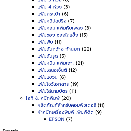
แฟ้ม 3 ห่วง
(8)
แฟ้ม 4 ห่วง
(3)
แฟ้มกระเป๋า
(6)
แฟ้มคลิปสปริง
(7)
แฟ้มคอม แฟ้มหีบเพลง
(3)
แฟ้มซอง ซองใสแข็ง
(15)
แฟ้มพับ
(11)
แฟ้มสันกว้าง ก้านยก
(22)
แฟ้มสันรูด
(5)
แฟ้มหนีบ แฟ้มเจาะ
(21)
แฟ้มเสนอเซ็นต์
(12)
แฟ้มแขวน
(6)
แฟ้มโชว์เอกสาร
(19)
แฟ้มใส่นามบัตร
(11)
ไอที & หมึกพิมพ์
(20)
ผลิตภัณฑ์สำหรับคอมพิวเตอร์
(11)
ผ้าหมึกเครื่องพิมพ์ ,พิมพ์ดีด
(9)
EPSON
(7)