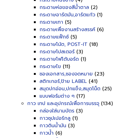
กระดาษหนังช้าง
(4)
กระดาษห่อของสีน้ำตาล
(2)
กระดาษอาร์ตมัน,อาร์ตแก้ว
(1)
กระดาษเทา
(5)
กระดาษเพื่องานสร้างสรรค์
(6)
กระดาษแฟ็กซ์
(5)
กระดาษโน้ต, POST-IT
(18)
กระดาษโปสเตอร์
(3)
กระดาษโฟโต้บอร์ด
(1)
กระดาษไข
(11)
ซองเอกสาร,ซองจดหมาย
(23)
สติกเกอร์,ป้าย LABEL
(41)
สมุดปกอ่อน,ปกแข็ง,สมุดโน็ต
(25)
แบบฟอร์มต่าง ๆ
(17)
กาว เทป และอุปกรณ์เพื่อการบรรจุ
(134)
กล่องใส่นามบัตร
(3)
กาวซุปเปอร์กลู
(1)
กาวดินน้ำมัน
(3)
กาวน้ำ
(6)