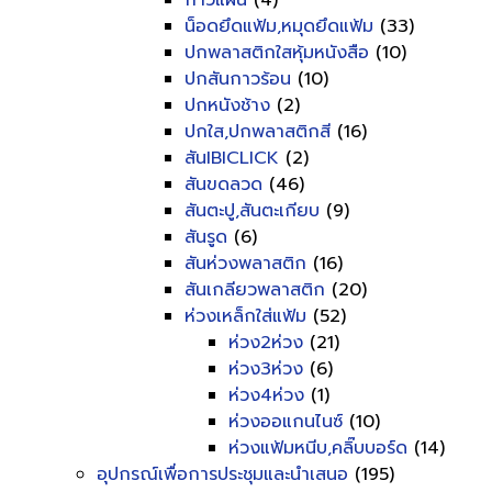
กาวแผ่น
(4)
น็อดยึดแฟ้ม,หมุดยึดแฟ้ม
(33)
ปกพลาสติกใสหุ้มหนังสือ
(10)
ปกสันกาวร้อน
(10)
ปกหนังช้าง
(2)
ปกใส,ปกพลาสติกสี
(16)
สันIBICLICK
(2)
สันขดลวด
(46)
สันตะปู,สันตะเกียบ
(9)
สันรูด
(6)
สันห่วงพลาสติก
(16)
สันเกลียวพลาสติก
(20)
ห่วงเหล็กใส่แฟ้ม
(52)
ห่วง2ห่วง
(21)
ห่วง3ห่วง
(6)
ห่วง4ห่วง
(1)
ห่วงออแกนไนซ์
(10)
ห่วงแฟ้มหนีบ,คลิ๊บบอร์ด
(14)
อุปกรณ์เพื่อการประชุมและนำเสนอ
(195)