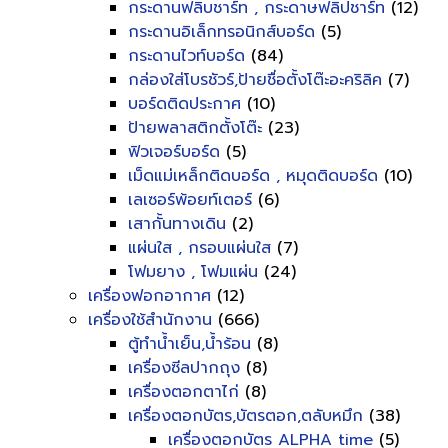
กระดานฟลิบชาร์ท , กระดาษฟลิปชาร์ท
(12)
กระดานอิเล็กทรอนิกส์บอร์ด
(5)
กระดานไวท์บอร์ด
(84)
กล่องใส่โบรชัวร์,ป้ายชื่อตั้งโต๊ะอะคริลิค
(7)
บอร์ดติดประกาศ
(10)
ป้ายพลาสติกตั้งโต๊ะ
(23)
ฟิวเจอร์บอร์ด
(5)
เม็ดแม่เหล็กติดบอร์ด , หมุดติดบอร์ด
(10)
เลเซอร์พ้อยท์เตอร์
(6)
เสากั้นทางเดิน
(2)
แผ่นใส , กรอบแผ่นใส
(7)
โฟมยาง , โฟมแผ่น
(24)
เครื่องฟอกอากาศ
(12)
เครื่องใช้สำนักงาน
(666)
ตู้ทำน้ำเย็น,น้ำร้อน
(8)
เครื่องซีลปากถุง
(8)
เครื่องตอกตาไก่
(8)
เครื่องตอกบัตร,บัตรตอก,ตลับหมึก
(38)
เครื่องตอกบัตร ALPHA time
(5)