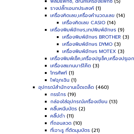
ฟิลม์แฟ็กซ์, drumเครื่องแฟ็กซ์
(5)
รางปลั๊กเอนกประสงค์
(1)
เครื่องคิดเลข,เครื่องคำนวณเลข
(14)
เครื่องคิดเลข CASIO
(14)
เครื่องพิมพ์อักษร,เทปพิมพ์อักษร
(9)
เครื่องพิมพ์อักษร BROTHER
(3)
เครื่องพิมพ์อักษร DYMO
(3)
เครื่องพิมพ์อักษร MOTEX
(3)
เครื่องพิมพ์เช็ค,เครื่องปรุเช็ค,เครื่องปรุเ
เครื่องสแกนบาร์โค๊ต
(3)
โทรศัพท์
(1)
ไฟฉุกเฉิน
(1)
อุปกรณ์สำนักงานเบ็ดเตล็ด
(460)
กรรไกร
(19)
กล่องใส่อุปกรณ์เครื่องเขียน
(13)
คลิ๊บหนีบบัตร
(2)
คลิ๊ปดำ
(11)
ที่ถอนลวด
(10)
ที่เจาะรู ที่ตัดมุมบัตร
(21)