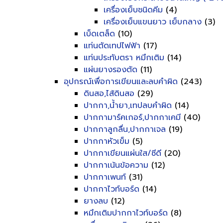
เครื่องเย็บชนิดคีม
(4)
เครื่องเย็บแขนยาว เย็บกลาง
(3)
เบ็ดเตล็ด
(10)
แท่นตัดเทปไฟฟ้า
(17)
แท่นประทับตรา หมึกเติม
(14)
แผ่นยางรองตัด
(11)
อุปกรณ์เพื่อการเขียนและลบคำผิด
(243)
ดินสอ,ไส้ดินสอ
(29)
ปากกา,น้ำยา,เทปลบคำผิด
(14)
ปากกามาร์คเกอร์,ปากกาเคมี
(40)
ปากกาลูกลื่น,ปากกาเจล
(19)
ปากกาหัวเข็ม
(5)
ปากกาเขียนแผ่นใส/ซีดี
(20)
ปากกาเน้นข้อความ
(12)
ปากกาเพนท์
(31)
ปากกาไวท์บอร์ด
(14)
ยางลบ
(12)
หมึกเติมปากกาไวท์บอร์ด
(8)