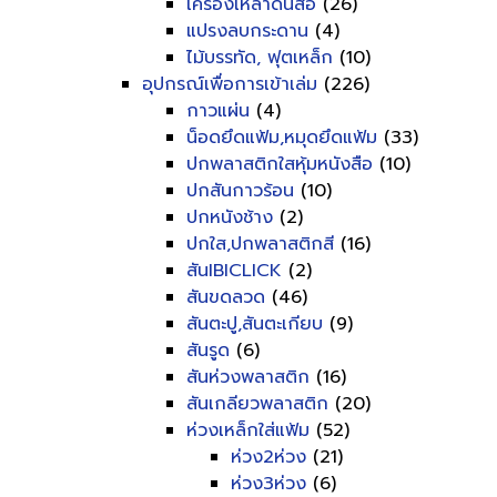
เครื่องเหลาดินสอ
(26)
แปรงลบกระดาน
(4)
ไม้บรรทัด, ฟุตเหล็ก
(10)
อุปกรณ์เพื่อการเข้าเล่ม
(226)
กาวแผ่น
(4)
น็อดยึดแฟ้ม,หมุดยึดแฟ้ม
(33)
ปกพลาสติกใสหุ้มหนังสือ
(10)
ปกสันกาวร้อน
(10)
ปกหนังช้าง
(2)
ปกใส,ปกพลาสติกสี
(16)
สันIBICLICK
(2)
สันขดลวด
(46)
สันตะปู,สันตะเกียบ
(9)
สันรูด
(6)
สันห่วงพลาสติก
(16)
สันเกลียวพลาสติก
(20)
ห่วงเหล็กใส่แฟ้ม
(52)
ห่วง2ห่วง
(21)
ห่วง3ห่วง
(6)