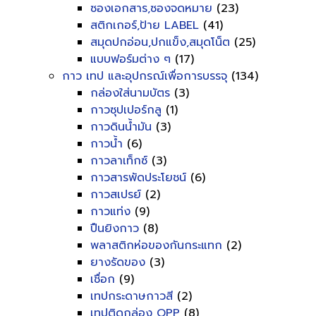
ซองเอกสาร,ซองจดหมาย
(23)
สติกเกอร์,ป้าย LABEL
(41)
สมุดปกอ่อน,ปกแข็ง,สมุดโน็ต
(25)
แบบฟอร์มต่าง ๆ
(17)
กาว เทป และอุปกรณ์เพื่อการบรรจุ
(134)
กล่องใส่นามบัตร
(3)
กาวซุปเปอร์กลู
(1)
กาวดินน้ำมัน
(3)
กาวน้ำ
(6)
กาวลาเท็กซ์
(3)
กาวสารพัดประโยชน์
(6)
กาวสเปรย์
(2)
กาวแท่ง
(9)
ปืนยิงกาว
(8)
พลาสติกห่อของกันกระแทก
(2)
ยางรัดของ
(3)
เชื่อก
(9)
เทปกระดาษกาวสี
(2)
เทปติดกล่อง OPP
(8)