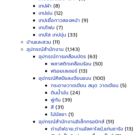
เทปผ้า
(8)
เทปย่น
(12)
เทปเยื่อกาวสองหน้า
(9)
เทปโฟม
(7)
เทปใส เทปขุ่น
(33)
บ้านและสวน
(11)
อุปกรณ์สำนักงาน
(1,143)
อุปกรณ์การเคลือบบัตร
(63)
พลาสติกเคลือบร้อน
(50)
ฟรอยเลเซอร์
(13)
อุปกรณ์ศิลป์และเขียนแบบ
(100)
กระดาษวาดเขียน สมุด วาดเขียน
(5)
ดินน้ำมัน
(24)
พู่กัน
(39)
สี
(31)
ไม้บัลชา
(1)
อุปกรณ์สำนักงานอิเล็กทรอนิกส์
(51)
ถ่านไฟฉาย,ถ่านอัลคาไลน์,แท่นชาร์จ
(13)