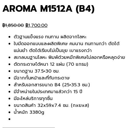
AROMA M1512A (B4)
Original
Current
฿
1,850.00
฿
1,700.00
price
price
ตัวฐานแข็งแรง ทนทาน ผลิตจากโลหะ
was:
is:
ใบมีดออกแบบและผลิตพิเศษ คมนาน ทนทานกว่า ตัดได้
฿1,850.00.
฿1,700.00.
แม่นยำ ตัดได้เรียบไม่เป็นขุย เบาแรงกว่า
สเกลบนฐานโลหะ พิมพ์ด้วยหมึกพิเศษไม่ลอกหรือหลุดง่าย
ตัดกระดาษได้หนา 12 แผ่น (70 แกรม)
ขนาดฐาน 37.5×30 ซม.
มีฉากกั้นหน้าและที่ทับกระดาษ
สำหรับเอกสารขนาด B4 (25×35.3 ซม.)
มีจำหน่ายในประเทศมาแล้วกว่า 15 ปี
มีอะไหล่บริการทุกชิ้น
ขนาดสินค้า 32x59x7.4 ซม. (กxยxส)
น้ำหนัก 3380g