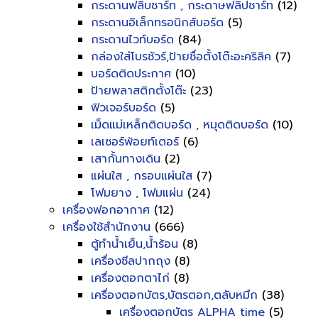
กระดานฟลิบชาร์ท , กระดาษฟลิปชาร์ท
(12)
กระดานอิเล็กทรอนิกส์บอร์ด
(5)
กระดานไวท์บอร์ด
(84)
กล่องใส่โบรชัวร์,ป้ายชื่อตั้งโต๊ะอะคริลิค
(7)
บอร์ดติดประกาศ
(10)
ป้ายพลาสติกตั้งโต๊ะ
(23)
ฟิวเจอร์บอร์ด
(5)
เม็ดแม่เหล็กติดบอร์ด , หมุดติดบอร์ด
(10)
เลเซอร์พ้อยท์เตอร์
(6)
เสากั้นทางเดิน
(2)
แผ่นใส , กรอบแผ่นใส
(7)
โฟมยาง , โฟมแผ่น
(24)
เครื่องฟอกอากาศ
(12)
เครื่องใช้สำนักงาน
(666)
ตู้ทำน้ำเย็น,น้ำร้อน
(8)
เครื่องซีลปากถุง
(8)
เครื่องตอกตาไก่
(8)
เครื่องตอกบัตร,บัตรตอก,ตลับหมึก
(38)
เครื่องตอกบัตร ALPHA time
(5)