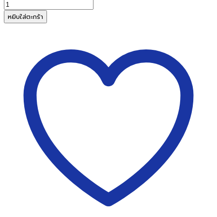
จำนวน
แท่น
หยิบใส่ตะกร้า
ตัด
กระดาษ
ฐาน
โลหะ
AROMA
M1512A
(B4)
ชิ้น