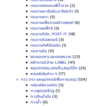
กระดาษหนังช้าง
(4)
กระดาษห่อของสีน้ำตาล
(2)
กระดาษอาร์ตมัน,อาร์ตแก้ว
(1)
กระดาษเทา
(5)
กระดาษเพื่องานสร้างสรรค์
(6)
กระดาษแฟ็กซ์
(5)
กระดาษโน้ต, POST-IT
(18)
กระดาษโปสเตอร์
(3)
กระดาษโฟโต้บอร์ด
(1)
กระดาษไข
(11)
ซองเอกสาร,ซองจดหมาย
(23)
สติกเกอร์,ป้าย LABEL
(41)
สมุดปกอ่อน,ปกแข็ง,สมุดโน็ต
(25)
แบบฟอร์มต่าง ๆ
(17)
กาว เทป และอุปกรณ์เพื่อการบรรจุ
(134)
กล่องใส่นามบัตร
(3)
กาวซุปเปอร์กลู
(1)
กาวดินน้ำมัน
(3)
กาวน้ำ
(6)