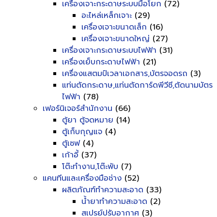
เครื่องเจาะกระดาษระบบมือโยก
(72)
อะไหล่เหล็กเจาะ
(29)
เครื่องเจาะขนาดเล็ก
(16)
เครื่องเจาะขนาดใหญ่
(27)
เครื่องเจาะกระดาษระบบไฟฟ้า
(31)
เครื่องเย็บกระดาษไฟฟ้า
(21)
เครื่องแสตมป์เวลาเอกสาร,บัตรจอดรถ
(3)
แท่นตัดกระดาษ,แท่นตัดการ์ดพีวีซี,ตัดนามบัตร
ไฟฟ้า
(78)
เฟอร์นิเจอร์สำนักงาน
(66)
ตู้ยา ตู้จดหมาย
(14)
ตู้เก็บกุญแจ
(4)
ตู้เซฟ
(4)
เก้าอี้
(37)
โต๊ะทำงาน,โต๊ะพับ
(7)
แคนทีนและเครื่องมือช่าง
(52)
ผลิตภัณฑ์ทำความสะอาด
(33)
น้ำยาทำความสะอาด
(2)
สเปรย์ปรับอากาศ
(3)