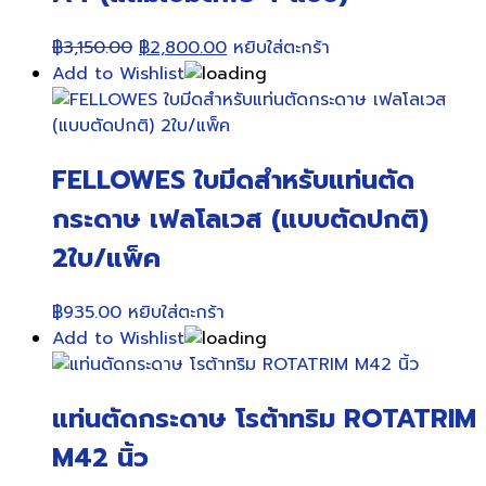
Original
Current
฿
3,150.00
฿
2,800.00
หยิบใส่ตะกร้า
price
price
Add to Wishlist
was:
is:
฿3,150.00.
฿2,800.00.
FELLOWES ใบมีดสำหรับแท่นตัด
กระดาษ เฟลโลเวส (แบบตัดปกติ)
2ใบ/แพ็ค
฿
935.00
หยิบใส่ตะกร้า
Add to Wishlist
แท่นตัดกระดาษ โรต้าทริม ROTATRIM
M42 นิ้ว