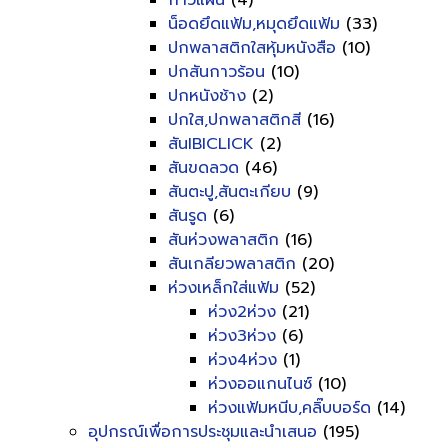
กาวแผ่น
(4)
น็อดยึดแฟ้ม,หมุดยึดแฟ้ม
(33)
ปกพลาสติกใสหุ้มหนังสือ
(10)
ปกสันกาวร้อน
(10)
ปกหนังช้าง
(2)
ปกใส,ปกพลาสติกสี
(16)
สันIBICLICK
(2)
สันขดลวด
(46)
สันตะปู,สันตะเกียบ
(9)
สันรูด
(6)
สันห่วงพลาสติก
(16)
สันเกลียวพลาสติก
(20)
ห่วงเหล็กใส่แฟ้ม
(52)
ห่วง2ห่วง
(21)
ห่วง3ห่วง
(6)
ห่วง4ห่วง
(1)
ห่วงออแกนไนซ์
(10)
ห่วงแฟ้มหนีบ,คลิ๊บบอร์ด
(14)
อุปกรณ์เพื่อการประชุมและนำเสนอ
(195)