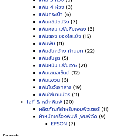
แฟ้ม 3 ห่วง
(8)
แฟ้ม 4 ห่วง
(3)
แฟ้มกระเป๋า
(6)
แฟ้มคลิปสปริง
(7)
แฟ้มคอม แฟ้มหีบเพลง
(3)
แฟ้มซอง ซองใสแข็ง
(15)
แฟ้มพับ
(11)
แฟ้มสันกว้าง ก้านยก
(22)
แฟ้มสันรูด
(5)
แฟ้มหนีบ แฟ้มเจาะ
(21)
แฟ้มเสนอเซ็นต์
(12)
แฟ้มแขวน
(6)
แฟ้มโชว์เอกสาร
(19)
แฟ้มใส่นามบัตร
(11)
ไอที & หมึกพิมพ์
(20)
ผลิตภัณฑ์สำหรับคอมพิวเตอร์
(11)
ผ้าหมึกเครื่องพิมพ์ ,พิมพ์ดีด
(9)
EPSON
(7)