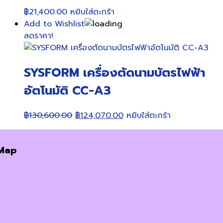
฿
21,400.00
หยิบใส่ตะกร้า
Add to Wishlist
ลดราคา!
SYSFORM เครื่องตัดนามบัตรไฟฟ้า
อัตโนมัติ CC-A3
Original
Current
฿
130,600.00
฿
124,070.00
หยิบใส่ตะกร้า
price
price
was:
is:
Map
฿130,600.00.
฿124,070.00.