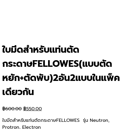
ใบมีดสำหรับแท่นตัด
กระดาษFELLOWES(แบบตัด
หยัก+ตัดพับ)2อัน2แบบในแพ็ค
เดียวกัน
Original
Current
฿
600.00
฿
550.00
price
price
ใบมีดสำหรับแท่นตัดกระดาษFELLOWES รุ่น Neutron,
was:
is:
Protron, Electron