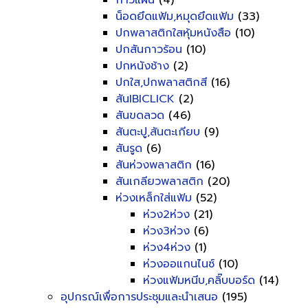
กาวแผ่น
(4)
น็อดยึดแฟ้ม,หมุดยึดแฟ้ม
(33)
ปกพลาสติกใสหุ้มหนังสือ
(10)
ปกสันกาวร้อน
(10)
ปกหนังช้าง
(2)
ปกใส,ปกพลาสติกสี
(16)
สันIBICLICK
(2)
สันขดลวด
(46)
สันตะปู,สันตะเกียบ
(9)
สันรูด
(6)
สันห่วงพลาสติก
(16)
สันเกลียวพลาสติก
(20)
ห่วงเหล็กใส่แฟ้ม
(52)
ห่วง2ห่วง
(21)
ห่วง3ห่วง
(6)
ห่วง4ห่วง
(1)
ห่วงออแกนไนซ์
(10)
ห่วงแฟ้มหนีบ,คลิ๊บบอร์ด
(14)
อุปกรณ์เพื่อการประชุมและนำเสนอ
(195)