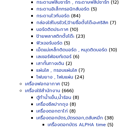
กระดานฟลิบชาร์ท , กระดาษฟลิปชาร์ท
(12)
กระดานอิเล็กทรอนิกส์บอร์ด
(5)
กระดานไวท์บอร์ด
(84)
กล่องใส่โบรชัวร์,ป้ายชื่อตั้งโต๊ะอะคริลิค
(7)
บอร์ดติดประกาศ
(10)
ป้ายพลาสติกตั้งโต๊ะ
(23)
ฟิวเจอร์บอร์ด
(5)
เม็ดแม่เหล็กติดบอร์ด , หมุดติดบอร์ด
(10)
เลเซอร์พ้อยท์เตอร์
(6)
เสากั้นทางเดิน
(2)
แผ่นใส , กรอบแผ่นใส
(7)
โฟมยาง , โฟมแผ่น
(24)
เครื่องฟอกอากาศ
(12)
เครื่องใช้สำนักงาน
(666)
ตู้ทำน้ำเย็น,น้ำร้อน
(8)
เครื่องซีลปากถุง
(8)
เครื่องตอกตาไก่
(8)
เครื่องตอกบัตร,บัตรตอก,ตลับหมึก
(38)
เครื่องตอกบัตร ALPHA time
(5)