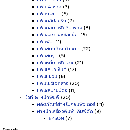
แฟ้ม 3 ห่วง
(8)
แฟ้ม 4 ห่วง
(3)
แฟ้มกระเป๋า
(6)
แฟ้มคลิปสปริง
(7)
แฟ้มคอม แฟ้มหีบเพลง
(3)
แฟ้มซอง ซองใสแข็ง
(15)
แฟ้มพับ
(11)
แฟ้มสันกว้าง ก้านยก
(22)
แฟ้มสันรูด
(5)
แฟ้มหนีบ แฟ้มเจาะ
(21)
แฟ้มเสนอเซ็นต์
(12)
แฟ้มแขวน
(6)
แฟ้มโชว์เอกสาร
(20)
แฟ้มใส่นามบัตร
(11)
ไอที & หมึกพิมพ์
(20)
ผลิตภัณฑ์สำหรับคอมพิวเตอร์
(11)
ผ้าหมึกเครื่องพิมพ์ ,พิมพ์ดีด
(9)
EPSON
(7)