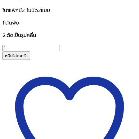
฿600.00.
฿550.00.
ใน1แพ็คมี2 ใบมีด2แบบ
1.ตัดพับ
2.ตัดเป็นรูปคลื่น
จำนวน
ใบ
หยิบใส่ตะกร้า
มีด
สำหรับ
แท่น
ตัด
กระดาษFELLOWES(แบบ
ตัด
หยัก+ตัด
พับ)2อัน2แบบ
ใน
แพ็ค
เดียวกัน