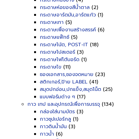
กระดาษหนังช้าง
(4)
กระดาษห่อของสีน้ำตาล
(2)
กระดาษอาร์ตมัน,อาร์ตแก้ว
(1)
กระดาษเทา
(5)
กระดาษเพื่องานสร้างสรรค์
(6)
กระดาษแฟ็กซ์
(5)
กระดาษโน้ต, POST-IT
(18)
กระดาษโปสเตอร์
(3)
กระดาษโฟโต้บอร์ด
(1)
กระดาษไข
(11)
ซองเอกสาร,ซองจดหมาย
(23)
สติกเกอร์,ป้าย LABEL
(41)
สมุดปกอ่อน,ปกแข็ง,สมุดโน็ต
(25)
แบบฟอร์มต่าง ๆ
(17)
กาว เทป และอุปกรณ์เพื่อการบรรจุ
(134)
กล่องใส่นามบัตร
(3)
กาวซุปเปอร์กลู
(1)
กาวดินน้ำมัน
(3)
กาวน้ำ
(6)