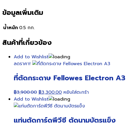
ข้อมูลเพิ่มเติม
น้ำหนัก
0.5 กก.
สินค้าที่เกี่ยวข้อง
Add to Wishlist
ลดราคา!
ที่ตัดกระดาษ Fellowes Electron A3
Original
Current
฿
3,900.00
฿
3,300.00
หยิบใส่ตะกร้า
price
price
Add to Wishlist
was:
is:
฿3,900.00.
฿3,300.00.
แท่นตัดการ์ดพีวีซี ตัดนามบัตรแข็ง