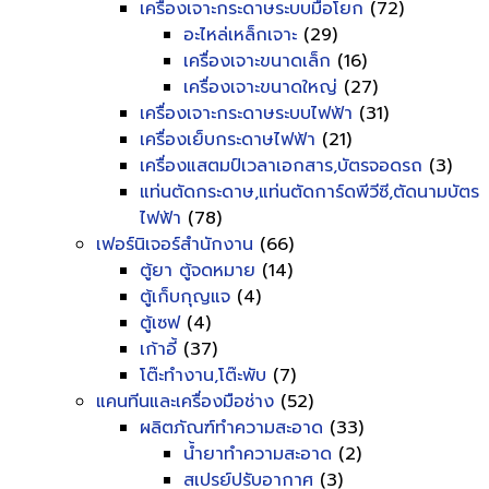
เครื่องเจาะกระดาษระบบมือโยก
(72)
อะไหล่เหล็กเจาะ
(29)
เครื่องเจาะขนาดเล็ก
(16)
เครื่องเจาะขนาดใหญ่
(27)
เครื่องเจาะกระดาษระบบไฟฟ้า
(31)
เครื่องเย็บกระดาษไฟฟ้า
(21)
เครื่องแสตมป์เวลาเอกสาร,บัตรจอดรถ
(3)
แท่นตัดกระดาษ,แท่นตัดการ์ดพีวีซี,ตัดนามบัตร
ไฟฟ้า
(78)
เฟอร์นิเจอร์สำนักงาน
(66)
ตู้ยา ตู้จดหมาย
(14)
ตู้เก็บกุญแจ
(4)
ตู้เซฟ
(4)
เก้าอี้
(37)
โต๊ะทำงาน,โต๊ะพับ
(7)
แคนทีนและเครื่องมือช่าง
(52)
ผลิตภัณฑ์ทำความสะอาด
(33)
น้ำยาทำความสะอาด
(2)
สเปรย์ปรับอากาศ
(3)