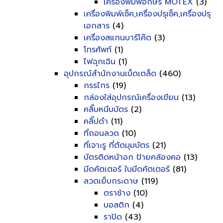
เครื่องพิมพ์อักษร MOTEX
(3)
เครื่องพิมพ์เช็ค,เครื่องปรุเช็ค,เครื่องปรุ
เอกสาร
(4)
เครื่องสแกนบาร์โค๊ต
(3)
โทรศัพท์
(1)
ไฟฉุกเฉิน
(1)
อุปกรณ์สำนักงานเบ็ดเตล็ด
(460)
กรรไกร
(19)
กล่องใส่อุปกรณ์เครื่องเขียน
(13)
คลิ๊บหนีบบัตร
(2)
คลิ๊ปดำ
(11)
ที่ถอนลวด
(10)
ที่เจาะรู ที่ตัดมุมบัตร
(21)
บัตรติดหน้าอก ป้ายคล้องคอ
(13)
มีดคัตเตอร์ ใบมีดคัตเตอร์
(81)
ลวดเย็บกระดาษ
(119)
ตราช้าง
(10)
บอสติก
(4)
ราปิด
(43)