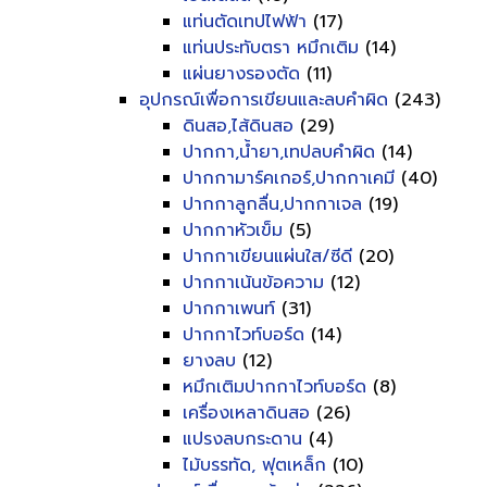
แท่นตัดเทปไฟฟ้า
(17)
แท่นประทับตรา หมึกเติม
(14)
แผ่นยางรองตัด
(11)
อุปกรณ์เพื่อการเขียนและลบคำผิด
(243)
ดินสอ,ไส้ดินสอ
(29)
ปากกา,น้ำยา,เทปลบคำผิด
(14)
ปากกามาร์คเกอร์,ปากกาเคมี
(40)
ปากกาลูกลื่น,ปากกาเจล
(19)
ปากกาหัวเข็ม
(5)
ปากกาเขียนแผ่นใส/ซีดี
(20)
ปากกาเน้นข้อความ
(12)
ปากกาเพนท์
(31)
ปากกาไวท์บอร์ด
(14)
ยางลบ
(12)
หมึกเติมปากกาไวท์บอร์ด
(8)
เครื่องเหลาดินสอ
(26)
แปรงลบกระดาน
(4)
ไม้บรรทัด, ฟุตเหล็ก
(10)