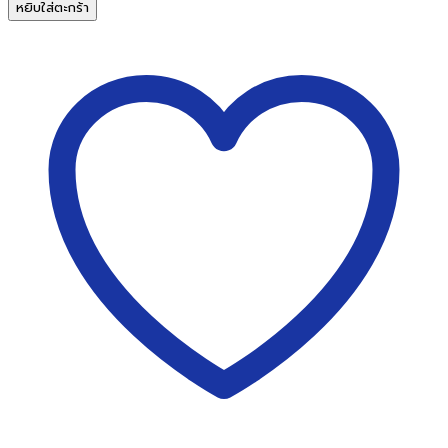
เครื่อง
หยิบใส่ตะกร้า
ฟอก
อากาศ
IDEAL
Air
Purifier
AP
30
ชิ้น