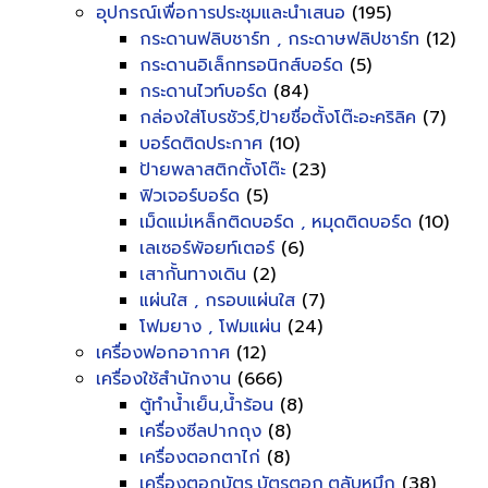
อุปกรณ์เพื่อการประชุมและนำเสนอ
(195)
กระดานฟลิบชาร์ท , กระดาษฟลิปชาร์ท
(12)
กระดานอิเล็กทรอนิกส์บอร์ด
(5)
กระดานไวท์บอร์ด
(84)
กล่องใส่โบรชัวร์,ป้ายชื่อตั้งโต๊ะอะคริลิค
(7)
บอร์ดติดประกาศ
(10)
ป้ายพลาสติกตั้งโต๊ะ
(23)
ฟิวเจอร์บอร์ด
(5)
เม็ดแม่เหล็กติดบอร์ด , หมุดติดบอร์ด
(10)
เลเซอร์พ้อยท์เตอร์
(6)
เสากั้นทางเดิน
(2)
แผ่นใส , กรอบแผ่นใส
(7)
โฟมยาง , โฟมแผ่น
(24)
เครื่องฟอกอากาศ
(12)
เครื่องใช้สำนักงาน
(666)
ตู้ทำน้ำเย็น,น้ำร้อน
(8)
เครื่องซีลปากถุง
(8)
เครื่องตอกตาไก่
(8)
เครื่องตอกบัตร,บัตรตอก,ตลับหมึก
(38)