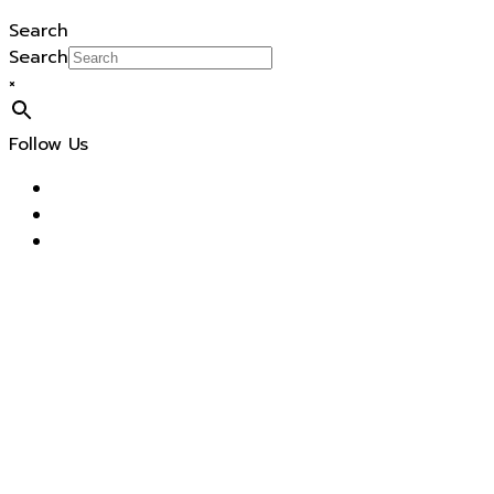
Search
Search
×
Follow Us