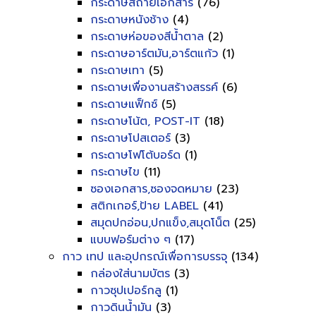
กระดาษสีถ่ายเอกสาร
(76)
กระดาษหนังช้าง
(4)
กระดาษห่อของสีน้ำตาล
(2)
กระดาษอาร์ตมัน,อาร์ตแก้ว
(1)
กระดาษเทา
(5)
กระดาษเพื่องานสร้างสรรค์
(6)
กระดาษแฟ็กซ์
(5)
กระดาษโน้ต, POST-IT
(18)
กระดาษโปสเตอร์
(3)
กระดาษโฟโต้บอร์ด
(1)
กระดาษไข
(11)
ซองเอกสาร,ซองจดหมาย
(23)
สติกเกอร์,ป้าย LABEL
(41)
สมุดปกอ่อน,ปกแข็ง,สมุดโน็ต
(25)
แบบฟอร์มต่าง ๆ
(17)
กาว เทป และอุปกรณ์เพื่อการบรรจุ
(134)
กล่องใส่นามบัตร
(3)
กาวซุปเปอร์กลู
(1)
กาวดินน้ำมัน
(3)