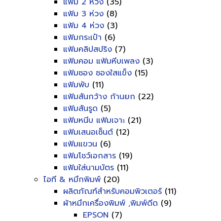
แฟ้ม 2 ห่วง
(35)
แฟ้ม 3 ห่วง
(8)
แฟ้ม 4 ห่วง
(3)
แฟ้มกระเป๋า
(6)
แฟ้มคลิปสปริง
(7)
แฟ้มคอม แฟ้มหีบเพลง
(3)
แฟ้มซอง ซองใสแข็ง
(15)
แฟ้มพับ
(11)
แฟ้มสันกว้าง ก้านยก
(22)
แฟ้มสันรูด
(5)
แฟ้มหนีบ แฟ้มเจาะ
(21)
แฟ้มเสนอเซ็นต์
(12)
แฟ้มแขวน
(6)
แฟ้มโชว์เอกสาร
(19)
แฟ้มใส่นามบัตร
(11)
ไอที & หมึกพิมพ์
(20)
ผลิตภัณฑ์สำหรับคอมพิวเตอร์
(11)
ผ้าหมึกเครื่องพิมพ์ ,พิมพ์ดีด
(9)
EPSON
(7)