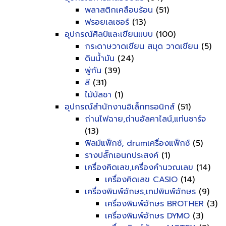
พลาสติกเคลือบร้อน
(51)
ฟรอยเลเซอร์
(13)
อุปกรณ์ศิลป์และเขียนแบบ
(100)
กระดาษวาดเขียน สมุด วาดเขียน
(5)
ดินน้ำมัน
(24)
พู่กัน
(39)
สี
(31)
ไม้บัลชา
(1)
อุปกรณ์สำนักงานอิเล็กทรอนิกส์
(51)
ถ่านไฟฉาย,ถ่านอัลคาไลน์,แท่นชาร์จ
(13)
ฟิลม์แฟ็กซ์, drumเครื่องแฟ็กซ์
(5)
รางปลั๊กเอนกประสงค์
(1)
เครื่องคิดเลข,เครื่องคำนวณเลข
(14)
เครื่องคิดเลข CASIO
(14)
เครื่องพิมพ์อักษร,เทปพิมพ์อักษร
(9)
เครื่องพิมพ์อักษร BROTHER
(3)
เครื่องพิมพ์อักษร DYMO
(3)