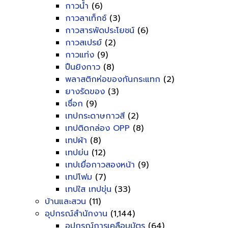
กาวน้ำ
(6)
กาวลาเท็กซ์
(3)
กาวสารพัดประโยชน์
(6)
กาวสเปรย์
(2)
กาวแท่ง
(9)
ปืนยิงกาว
(8)
พลาสติกห่อของกันกระแทก
(2)
ยางรัดของ
(3)
เชื่อก
(9)
เทปกระดาษกาวสี
(2)
เทปติดกล่อง OPP
(8)
เทปผ้า
(8)
เทปย่น
(12)
เทปเยื่อกาวสองหน้า
(9)
เทปโฟม
(7)
เทปใส เทปขุ่น
(33)
บ้านและสวน
(11)
อุปกรณ์สำนักงาน
(1,144)
อุปกรณ์การเคลือบบัตร
(64)