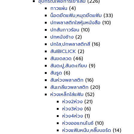
อุปกรณ์เพื่อการเข้าเล่ม
(226)
กาวแผ่น
(4)
น็อดยึดแฟ้ม,หมุดยึดแฟ้ม
(33)
ปกพลาสติกใสหุ้มหนังสือ
(10)
ปกสันกาวร้อน
(10)
ปกหนังช้าง
(2)
ปกใส,ปกพลาสติกสี
(16)
สันIBICLICK
(2)
สันขดลวด
(46)
สันตะปู,สันตะเกียบ
(9)
สันรูด
(6)
สันห่วงพลาสติก
(16)
สันเกลียวพลาสติก
(20)
ห่วงเหล็กใส่แฟ้ม
(52)
ห่วง2ห่วง
(21)
ห่วง3ห่วง
(6)
ห่วง4ห่วง
(1)
ห่วงออแกนไนซ์
(10)
ห่วงแฟ้มหนีบ,คลิ๊บบอร์ด
(14)