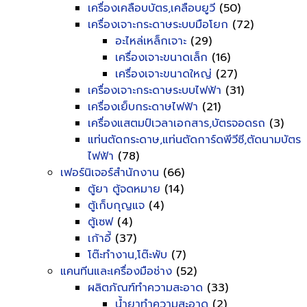
เครื่องเคลือบบัตร,เคลือบยูวี
(50)
เครื่องเจาะกระดาษระบบมือโยก
(72)
อะไหล่เหล็กเจาะ
(29)
เครื่องเจาะขนาดเล็ก
(16)
เครื่องเจาะขนาดใหญ่
(27)
เครื่องเจาะกระดาษระบบไฟฟ้า
(31)
เครื่องเย็บกระดาษไฟฟ้า
(21)
เครื่องแสตมป์เวลาเอกสาร,บัตรจอดรถ
(3)
แท่นตัดกระดาษ,แท่นตัดการ์ดพีวีซี,ตัดนามบัตร
ไฟฟ้า
(78)
เฟอร์นิเจอร์สำนักงาน
(66)
ตู้ยา ตู้จดหมาย
(14)
ตู้เก็บกุญแจ
(4)
ตู้เซฟ
(4)
เก้าอี้
(37)
โต๊ะทำงาน,โต๊ะพับ
(7)
แคนทีนและเครื่องมือช่าง
(52)
ผลิตภัณฑ์ทำความสะอาด
(33)
น้ำยาทำความสะอาด
(2)