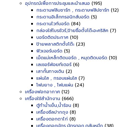
อุปกรณ์เพื่อการประชุมและนำเสนอ
(195)
กระดานฟลิบชาร์ท , กระดาษฟลิปชาร์ท
(12)
กระดานอิเล็กทรอนิกส์บอร์ด
(5)
กระดานไวท์บอร์ด
(84)
กล่องใส่โบรชัวร์,ป้ายชื่อตั้งโต๊ะอะคริลิค
(7)
บอร์ดติดประกาศ
(10)
ป้ายพลาสติกตั้งโต๊ะ
(23)
ฟิวเจอร์บอร์ด
(5)
เม็ดแม่เหล็กติดบอร์ด , หมุดติดบอร์ด
(10)
เลเซอร์พ้อยท์เตอร์
(6)
เสากั้นทางเดิน
(2)
แผ่นใส , กรอบแผ่นใส
(7)
โฟมยาง , โฟมแผ่น
(24)
เครื่องฟอกอากาศ
(12)
เครื่องใช้สำนักงาน
(666)
ตู้ทำน้ำเย็น,น้ำร้อน
(8)
เครื่องซีลปากถุง
(8)
เครื่องตอกตาไก่
(8)
เครื่องตอกบัตร,บัตรตอก,ตลับหมึก
(38)