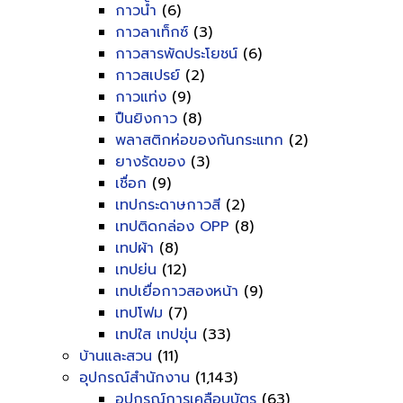
กาวน้ำ
(6)
กาวลาเท็กซ์
(3)
กาวสารพัดประโยชน์
(6)
กาวสเปรย์
(2)
กาวแท่ง
(9)
ปืนยิงกาว
(8)
พลาสติกห่อของกันกระแทก
(2)
ยางรัดของ
(3)
เชื่อก
(9)
เทปกระดาษกาวสี
(2)
เทปติดกล่อง OPP
(8)
เทปผ้า
(8)
เทปย่น
(12)
เทปเยื่อกาวสองหน้า
(9)
เทปโฟม
(7)
เทปใส เทปขุ่น
(33)
บ้านและสวน
(11)
อุปกรณ์สำนักงาน
(1,143)
อุปกรณ์การเคลือบบัตร
(63)