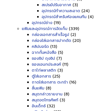
สเปรย์ปรับอากาศ
(3)
อุปกรณ์ทำความสะอาด
(24)
อุปกรณ์สำหรับห้องแคนทีน
(4)
อุปกรณ์ช่าง
(19)
แฟ้มและอุปกรณ์การจัดเก็บ
(339)
กล่องเอกสารสำเร็จรูป
(2)
กล่องใส่เอกสารปากตัด
(20)
คลิปบอร์ด
(13)
ฉากกั้นหนังสือ
(5)
ซองซิป ถุงซิป
(7)
ซองเอนกประสงค์
(11)
ตาไก่พลาสติก
(3)
ตู้ใส่เอกสาร
(25)
ถาดใส่เอกสาร ตะกร้า
(16)
ลิ้นแฟ้ม
(8)
สมุดกล่าวรายงาน
(8)
สมุดจดโทรศัพท์
(3)
อินเด็กซ์
(32)