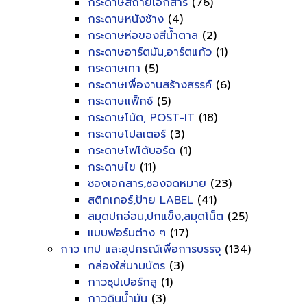
กระดาษสีถ่ายเอกสาร
(76)
กระดาษหนังช้าง
(4)
กระดาษห่อของสีน้ำตาล
(2)
กระดาษอาร์ตมัน,อาร์ตแก้ว
(1)
กระดาษเทา
(5)
กระดาษเพื่องานสร้างสรรค์
(6)
กระดาษแฟ็กซ์
(5)
กระดาษโน้ต, POST-IT
(18)
กระดาษโปสเตอร์
(3)
กระดาษโฟโต้บอร์ด
(1)
กระดาษไข
(11)
ซองเอกสาร,ซองจดหมาย
(23)
สติกเกอร์,ป้าย LABEL
(41)
สมุดปกอ่อน,ปกแข็ง,สมุดโน็ต
(25)
แบบฟอร์มต่าง ๆ
(17)
กาว เทป และอุปกรณ์เพื่อการบรรจุ
(134)
กล่องใส่นามบัตร
(3)
กาวซุปเปอร์กลู
(1)
กาวดินน้ำมัน
(3)