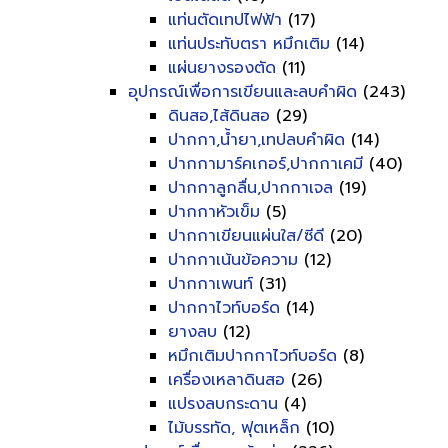
แท่นตัดเทปไฟฟ้า
(17)
แท่นประทับตรา หมึกเติม
(14)
แผ่นยางรองตัด
(11)
อุปกรณ์เพื่อการเขียนและลบคำผิด
(243)
ดินสอ,ไส้ดินสอ
(29)
ปากกา,น้ำยา,เทปลบคำผิด
(14)
ปากกามาร์คเกอร์,ปากกาเคมี
(40)
ปากกาลูกลื่น,ปากกาเจล
(19)
ปากกาหัวเข็ม
(5)
ปากกาเขียนแผ่นใส/ซีดี
(20)
ปากกาเน้นข้อความ
(12)
ปากกาเพนท์
(31)
ปากกาไวท์บอร์ด
(14)
ยางลบ
(12)
หมึกเติมปากกาไวท์บอร์ด
(8)
เครื่องเหลาดินสอ
(26)
แปรงลบกระดาน
(4)
ไม้บรรทัด, ฟุตเหล็ก
(10)