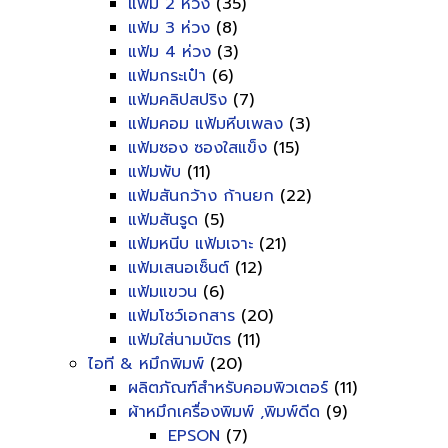
แฟ้ม 2 ห่วง
(35)
แฟ้ม 3 ห่วง
(8)
แฟ้ม 4 ห่วง
(3)
แฟ้มกระเป๋า
(6)
แฟ้มคลิปสปริง
(7)
แฟ้มคอม แฟ้มหีบเพลง
(3)
แฟ้มซอง ซองใสแข็ง
(15)
แฟ้มพับ
(11)
แฟ้มสันกว้าง ก้านยก
(22)
แฟ้มสันรูด
(5)
แฟ้มหนีบ แฟ้มเจาะ
(21)
แฟ้มเสนอเซ็นต์
(12)
แฟ้มแขวน
(6)
แฟ้มโชว์เอกสาร
(20)
แฟ้มใส่นามบัตร
(11)
ไอที & หมึกพิมพ์
(20)
ผลิตภัณฑ์สำหรับคอมพิวเตอร์
(11)
ผ้าหมึกเครื่องพิมพ์ ,พิมพ์ดีด
(9)
EPSON
(7)