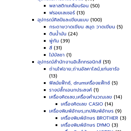
พลาสติกเคลือบร้อน
(50)
ฟรอยเลเซอร์
(13)
อุปกรณ์ศิลป์และเขียนแบบ
(100)
กระดาษวาดเขียน สมุด วาดเขียน
(5)
ดินน้ำมัน
(24)
พู่กัน
(39)
สี
(31)
ไม้บัลชา
(1)
อุปกรณ์สำนักงานอิเล็กทรอนิกส์
(51)
ถ่านไฟฉาย,ถ่านอัลคาไลน์,แท่นชาร์จ
(13)
ฟิลม์แฟ็กซ์, drumเครื่องแฟ็กซ์
(5)
รางปลั๊กเอนกประสงค์
(1)
เครื่องคิดเลข,เครื่องคำนวณเลข
(14)
เครื่องคิดเลข CASIO
(14)
เครื่องพิมพ์อักษร,เทปพิมพ์อักษร
(9)
เครื่องพิมพ์อักษร BROTHER
(3)
เครื่องพิมพ์อักษร DYMO
(3)