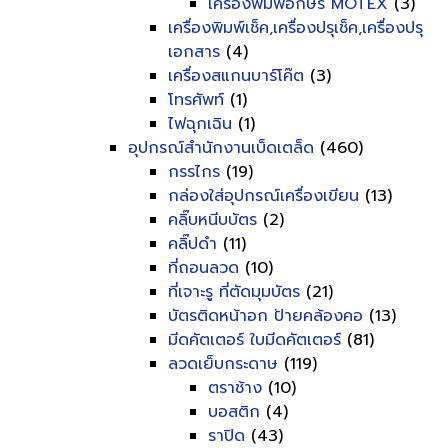
เครื่องพิมพ์อักษร MOTEX
(3)
เครื่องพิมพ์เช็ค,เครื่องปรุเช็ค,เครื่องปรุ
เอกสาร
(4)
เครื่องสแกนบาร์โค๊ต
(3)
โทรศัพท์
(1)
ไฟฉุกเฉิน
(1)
อุปกรณ์สำนักงานเบ็ดเตล็ด
(460)
กรรไกร
(19)
กล่องใส่อุปกรณ์เครื่องเขียน
(13)
คลิ๊บหนีบบัตร
(2)
คลิ๊ปดำ
(11)
ที่ถอนลวด
(10)
ที่เจาะรู ที่ตัดมุมบัตร
(21)
บัตรติดหน้าอก ป้ายคล้องคอ
(13)
มีดคัตเตอร์ ใบมีดคัตเตอร์
(81)
ลวดเย็บกระดาษ
(119)
ตราช้าง
(10)
บอสติก
(4)
ราปิด
(43)