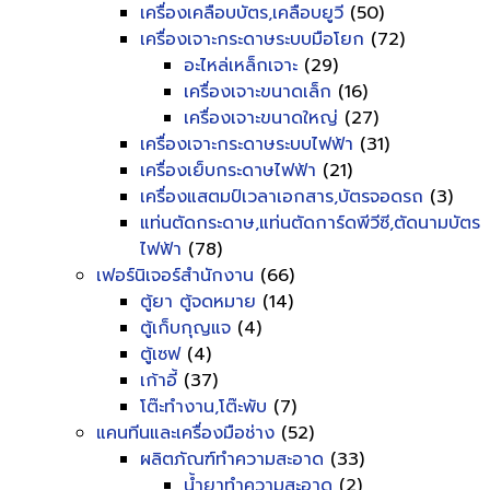
เครื่องเคลือบบัตร,เคลือบยูวี
(50)
เครื่องเจาะกระดาษระบบมือโยก
(72)
อะไหล่เหล็กเจาะ
(29)
เครื่องเจาะขนาดเล็ก
(16)
เครื่องเจาะขนาดใหญ่
(27)
เครื่องเจาะกระดาษระบบไฟฟ้า
(31)
เครื่องเย็บกระดาษไฟฟ้า
(21)
เครื่องแสตมป์เวลาเอกสาร,บัตรจอดรถ
(3)
แท่นตัดกระดาษ,แท่นตัดการ์ดพีวีซี,ตัดนามบัตร
ไฟฟ้า
(78)
เฟอร์นิเจอร์สำนักงาน
(66)
ตู้ยา ตู้จดหมาย
(14)
ตู้เก็บกุญแจ
(4)
ตู้เซฟ
(4)
เก้าอี้
(37)
โต๊ะทำงาน,โต๊ะพับ
(7)
แคนทีนและเครื่องมือช่าง
(52)
ผลิตภัณฑ์ทำความสะอาด
(33)
น้ำยาทำความสะอาด
(2)