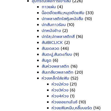
อุปกรณ์เพื่อการเข้าเล่ม
(226)
กาวแผ่น
(4)
น็อดยึดแฟ้ม,หมุดยึดแฟ้ม
(33)
ปกพลาสติกใสหุ้มหนังสือ
(10)
ปกสันกาวร้อน
(10)
ปกหนังช้าง
(2)
ปกใส,ปกพลาสติกสี
(16)
สันIBICLICK
(2)
สันขดลวด
(46)
สันตะปู,สันตะเกียบ
(9)
สันรูด
(6)
สันห่วงพลาสติก
(16)
สันเกลียวพลาสติก
(20)
ห่วงเหล็กใส่แฟ้ม
(52)
ห่วง2ห่วง
(21)
ห่วง3ห่วง
(6)
ห่วง4ห่วง
(1)
ห่วงออแกนไนซ์
(10)
ห่วงแฟ้มหนีบ,คลิ๊บบอร์ด
(14)