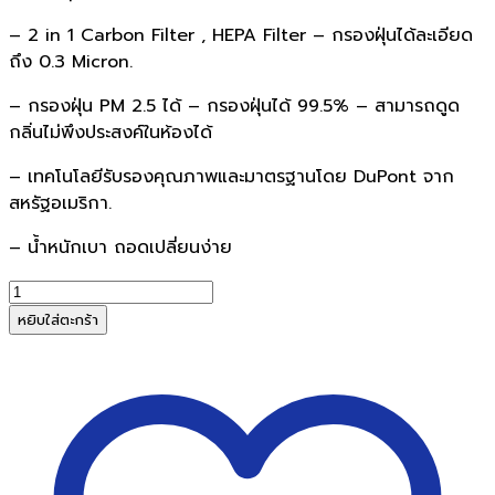
– 2 in 1 Carbon Filter , HEPA Filter – กรองฝุ่นได้ละเอียด
ถึง 0.3 Micron.
– กรองฝุ่น PM 2.5 ได้ – กรองฝุ่นได้ 99.5% – สามารถดูด
กลิ่นไม่พึงประสงค์ในห้องได้
– เทคโนโลยีรับรองคุณภาพและมาตรฐานโดย DuPont จาก
สหรัฐอเมริกา.
– นํ้าหนักเบา ถอดเปลี่ยนง่าย
จำนวน
ไส้
หยิบใส่ตะกร้า
กรอง
เครื่อง
ฟอก
อากาศ
TruSens
AFH-