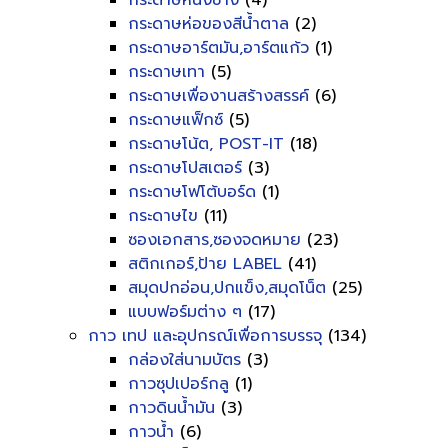
กระดาษหนังช้าง
(4)
กระดาษห่อของสีน้ำตาล
(2)
กระดาษอาร์ตมัน,อาร์ตแก้ว
(1)
กระดาษเทา
(5)
กระดาษเพื่องานสร้างสรรค์
(6)
กระดาษแฟ็กซ์
(5)
กระดาษโน้ต, POST-IT
(18)
กระดาษโปสเตอร์
(3)
กระดาษโฟโต้บอร์ด
(1)
กระดาษไข
(11)
ซองเอกสาร,ซองจดหมาย
(23)
สติกเกอร์,ป้าย LABEL
(41)
สมุดปกอ่อน,ปกแข็ง,สมุดโน็ต
(25)
แบบฟอร์มต่าง ๆ
(17)
กาว เทป และอุปกรณ์เพื่อการบรรจุ
(134)
กล่องใส่นามบัตร
(3)
กาวซุปเปอร์กลู
(1)
กาวดินน้ำมัน
(3)
กาวน้ำ
(6)