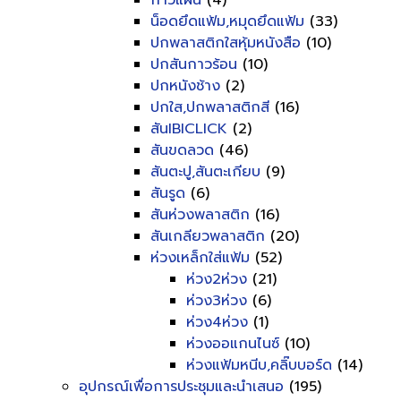
กาวแผ่น
(4)
น็อดยึดแฟ้ม,หมุดยึดแฟ้ม
(33)
ปกพลาสติกใสหุ้มหนังสือ
(10)
ปกสันกาวร้อน
(10)
ปกหนังช้าง
(2)
ปกใส,ปกพลาสติกสี
(16)
สันIBICLICK
(2)
สันขดลวด
(46)
สันตะปู,สันตะเกียบ
(9)
สันรูด
(6)
สันห่วงพลาสติก
(16)
สันเกลียวพลาสติก
(20)
ห่วงเหล็กใส่แฟ้ม
(52)
ห่วง2ห่วง
(21)
ห่วง3ห่วง
(6)
ห่วง4ห่วง
(1)
ห่วงออแกนไนซ์
(10)
ห่วงแฟ้มหนีบ,คลิ๊บบอร์ด
(14)
อุปกรณ์เพื่อการประชุมและนำเสนอ
(195)