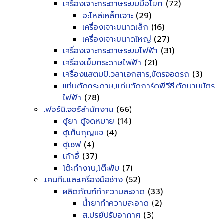
เครื่องเจาะกระดาษระบบมือโยก
(72)
อะไหล่เหล็กเจาะ
(29)
เครื่องเจาะขนาดเล็ก
(16)
เครื่องเจาะขนาดใหญ่
(27)
เครื่องเจาะกระดาษระบบไฟฟ้า
(31)
เครื่องเย็บกระดาษไฟฟ้า
(21)
เครื่องแสตมป์เวลาเอกสาร,บัตรจอดรถ
(3)
แท่นตัดกระดาษ,แท่นตัดการ์ดพีวีซี,ตัดนามบัตร
ไฟฟ้า
(78)
เฟอร์นิเจอร์สำนักงาน
(66)
ตู้ยา ตู้จดหมาย
(14)
ตู้เก็บกุญแจ
(4)
ตู้เซฟ
(4)
เก้าอี้
(37)
โต๊ะทำงาน,โต๊ะพับ
(7)
แคนทีนและเครื่องมือช่าง
(52)
ผลิตภัณฑ์ทำความสะอาด
(33)
น้ำยาทำความสะอาด
(2)
สเปรย์ปรับอากาศ
(3)