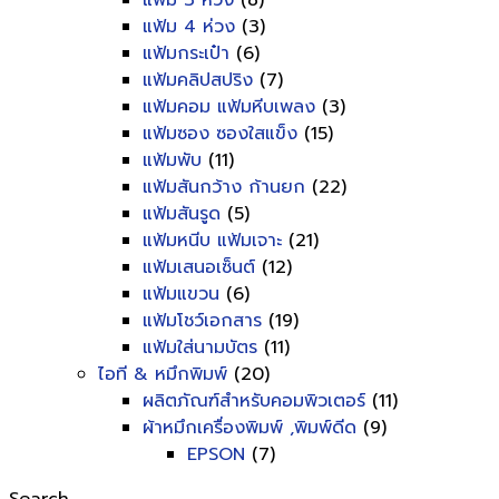
แฟ้ม 3 ห่วง
(8)
แฟ้ม 4 ห่วง
(3)
แฟ้มกระเป๋า
(6)
แฟ้มคลิปสปริง
(7)
แฟ้มคอม แฟ้มหีบเพลง
(3)
แฟ้มซอง ซองใสแข็ง
(15)
แฟ้มพับ
(11)
แฟ้มสันกว้าง ก้านยก
(22)
แฟ้มสันรูด
(5)
แฟ้มหนีบ แฟ้มเจาะ
(21)
แฟ้มเสนอเซ็นต์
(12)
แฟ้มแขวน
(6)
แฟ้มโชว์เอกสาร
(19)
แฟ้มใส่นามบัตร
(11)
ไอที & หมึกพิมพ์
(20)
ผลิตภัณฑ์สำหรับคอมพิวเตอร์
(11)
ผ้าหมึกเครื่องพิมพ์ ,พิมพ์ดีด
(9)
EPSON
(7)