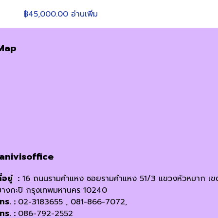
฿
45,000.00
อ่านเพิ่ม
Map
janivisoffice
ี่อยู่ :
16 ถนนรามคำแหง ซอยรามคำแหง 51/3 แขวงหัวหมาก เข
บางกะปิ กรุงเทพมหานคร 10240
โทร. :
02-3183655 , 081-866-7072,
โทร. :
086-792-2552