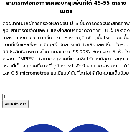
สามารถฟอกอากาศครอบคลุมพื้นที่ได้ 45-55 ตาราง
เมตร
ด้วยเทคโนโลยีการกรองหลายชั้น มี 5 ชั้นการกรองประสิทธิภาพ
สูง สามารถขจัดมลพิษ และสิ่งสกปรกจากอากาศ เช่นฝุ่นละออง
เกสร และทางอากาศอื่น ๆ สารก่อภูมิแพ้ ,เชื้อโรค เช่นเชื้อ
แบคทีเรียและเชื้อราควันบุหรี่ควันสารเคมี ไอเสียและกลิ่น ทั้งหมด
นี้มีประสิทธิภาพการทำความสะอาด 99.99% ชั้นกรอง 5 ชั้นยัง
กรอง “MPPS” (ขนาดอนุภาคที่แทรกซึมได้มากที่สุด) อนุภาค
เหล่านี้เป็นอนุภาคที่ยากที่สุดในการกำจัดด้วยขนาดระหว่าง 0.1
และ 0.3 micrometres และมีแนวโน้มที่จะก่อให้เกิดความเจ็บป่วย
จำนวน
แผ่น
หยิบใส่ตะกร้า
กรอง
เครื่อง
ฟอก
อากาศ