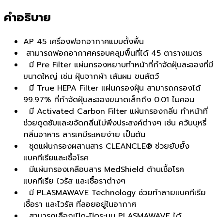
คำอธิบาย
AP 45 เครื่องฟอกอากาศแบบตั้งพื้น
สามารถฟอกอากาศครอบคลุมพื้นที่ได้ 45 ตารางเมตร
มี Pre Filter แผ่นกรองหยาบทำหน้าที่กำจัดฝุ่นละอองที่มี
ขนาดใหญ่ เช่น ฝุ่นจากผ้า เส้นผม ขนสัตว์
มี True HEPA Filter แผ่นกรองฝุ่น สามารถกรองได้
99.97% ที่กำจัดฝุ่นละอองขนาดเล็กถึง 0.01 ไมคอน
มี Activated Carbon Filter แผ่นกรองกลิ่น ทำหน้าที่
ช่วยดูดซับและขจัดกลิ่นไม่พึงประสงค์ต่างๆ เช่น ควันบุหรี่
กลิ่นอาหาร สารเคมีระเหยง่าย เป็นต้น
ชุดแผ่นกรองผสานสาร CLEANCLE® ช่วยยับยั้ง
แบคทีเรียและเชื้อโรค
มีแผ่นกรองเคลือบสาร MedShield ต้านเชื้อโรค
แบคทีเรีย ไวรัส และเชื้อราต่างๆ
มี PLASMAWAVE Technology ช่วยทำลายแบคทีเรีย
เชื้อรา และไวรัส ที่ลอยอยู่ในอากาศ
สามารถเลือกเปิด-ปิดระบบ PLASMAWAVE ได้