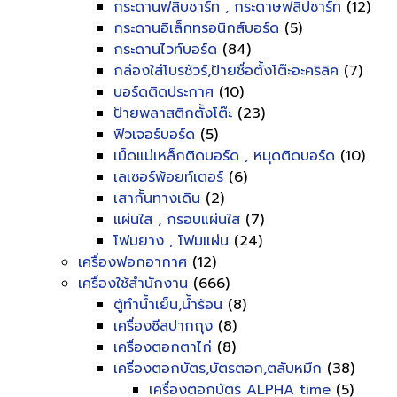
กระดานฟลิบชาร์ท , กระดาษฟลิปชาร์ท
(12)
กระดานอิเล็กทรอนิกส์บอร์ด
(5)
กระดานไวท์บอร์ด
(84)
กล่องใส่โบรชัวร์,ป้ายชื่อตั้งโต๊ะอะคริลิค
(7)
บอร์ดติดประกาศ
(10)
ป้ายพลาสติกตั้งโต๊ะ
(23)
ฟิวเจอร์บอร์ด
(5)
เม็ดแม่เหล็กติดบอร์ด , หมุดติดบอร์ด
(10)
เลเซอร์พ้อยท์เตอร์
(6)
เสากั้นทางเดิน
(2)
แผ่นใส , กรอบแผ่นใส
(7)
โฟมยาง , โฟมแผ่น
(24)
เครื่องฟอกอากาศ
(12)
เครื่องใช้สำนักงาน
(666)
ตู้ทำน้ำเย็น,น้ำร้อน
(8)
เครื่องซีลปากถุง
(8)
เครื่องตอกตาไก่
(8)
เครื่องตอกบัตร,บัตรตอก,ตลับหมึก
(38)
เครื่องตอกบัตร ALPHA time
(5)