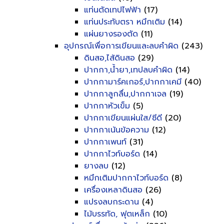
แท่นตัดเทปไฟฟ้า
(17)
แท่นประทับตรา หมึกเติม
(14)
แผ่นยางรองตัด
(11)
อุปกรณ์เพื่อการเขียนและลบคำผิด
(243)
ดินสอ,ไส้ดินสอ
(29)
ปากกา,น้ำยา,เทปลบคำผิด
(14)
ปากกามาร์คเกอร์,ปากกาเคมี
(40)
ปากกาลูกลื่น,ปากกาเจล
(19)
ปากกาหัวเข็ม
(5)
ปากกาเขียนแผ่นใส/ซีดี
(20)
ปากกาเน้นข้อความ
(12)
ปากกาเพนท์
(31)
ปากกาไวท์บอร์ด
(14)
ยางลบ
(12)
หมึกเติมปากกาไวท์บอร์ด
(8)
เครื่องเหลาดินสอ
(26)
แปรงลบกระดาน
(4)
ไม้บรรทัด, ฟุตเหล็ก
(10)