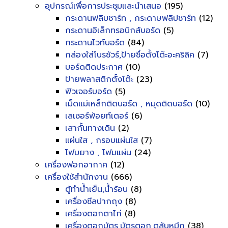
อุปกรณ์เพื่อการประชุมและนำเสนอ
(195)
กระดานฟลิบชาร์ท , กระดาษฟลิปชาร์ท
(12)
กระดานอิเล็กทรอนิกส์บอร์ด
(5)
กระดานไวท์บอร์ด
(84)
กล่องใส่โบรชัวร์,ป้ายชื่อตั้งโต๊ะอะคริลิค
(7)
บอร์ดติดประกาศ
(10)
ป้ายพลาสติกตั้งโต๊ะ
(23)
ฟิวเจอร์บอร์ด
(5)
เม็ดแม่เหล็กติดบอร์ด , หมุดติดบอร์ด
(10)
เลเซอร์พ้อยท์เตอร์
(6)
เสากั้นทางเดิน
(2)
แผ่นใส , กรอบแผ่นใส
(7)
โฟมยาง , โฟมแผ่น
(24)
เครื่องฟอกอากาศ
(12)
เครื่องใช้สำนักงาน
(666)
ตู้ทำน้ำเย็น,น้ำร้อน
(8)
เครื่องซีลปากถุง
(8)
เครื่องตอกตาไก่
(8)
เครื่องตอกบัตร,บัตรตอก,ตลับหมึก
(38)