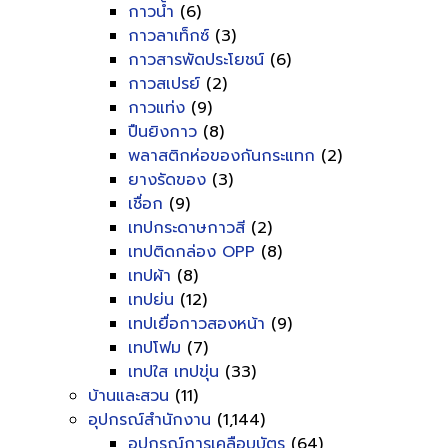
กาวน้ำ
(6)
กาวลาเท็กซ์
(3)
กาวสารพัดประโยชน์
(6)
กาวสเปรย์
(2)
กาวแท่ง
(9)
ปืนยิงกาว
(8)
พลาสติกห่อของกันกระแทก
(2)
ยางรัดของ
(3)
เชื่อก
(9)
เทปกระดาษกาวสี
(2)
เทปติดกล่อง OPP
(8)
เทปผ้า
(8)
เทปย่น
(12)
เทปเยื่อกาวสองหน้า
(9)
เทปโฟม
(7)
เทปใส เทปขุ่น
(33)
บ้านและสวน
(11)
อุปกรณ์สำนักงาน
(1,144)
อุปกรณ์การเคลือบบัตร
(64)