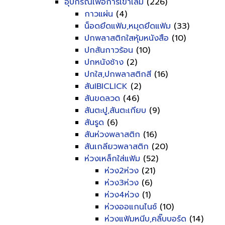
อุปกรณ์เพื่อการเข้าเล่ม
(226)
กาวแผ่น
(4)
น็อดยึดแฟ้ม,หมุดยึดแฟ้ม
(33)
ปกพลาสติกใสหุ้มหนังสือ
(10)
ปกสันกาวร้อน
(10)
ปกหนังช้าง
(2)
ปกใส,ปกพลาสติกสี
(16)
สันIBICLICK
(2)
สันขดลวด
(46)
สันตะปู,สันตะเกียบ
(9)
สันรูด
(6)
สันห่วงพลาสติก
(16)
สันเกลียวพลาสติก
(20)
ห่วงเหล็กใส่แฟ้ม
(52)
ห่วง2ห่วง
(21)
ห่วง3ห่วง
(6)
ห่วง4ห่วง
(1)
ห่วงออแกนไนซ์
(10)
ห่วงแฟ้มหนีบ,คลิ๊บบอร์ด
(14)