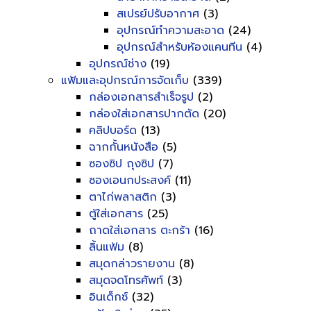
สเปรย์ปรับอากาศ
(3)
อุปกรณ์ทำความสะอาด
(24)
อุปกรณ์สำหรับห้องแคนทีน
(4)
อุปกรณ์ช่าง
(19)
แฟ้มและอุปกรณ์การจัดเก็บ
(339)
กล่องเอกสารสำเร็จรูป
(2)
กล่องใส่เอกสารปากตัด
(20)
คลิปบอร์ด
(13)
ฉากกั้นหนังสือ
(5)
ซองซิป ถุงซิป
(7)
ซองเอนกประสงค์
(11)
ตาไก่พลาสติก
(3)
ตู้ใส่เอกสาร
(25)
ถาดใส่เอกสาร ตะกร้า
(16)
ลิ้นแฟ้ม
(8)
สมุดกล่าวรายงาน
(8)
สมุดจดโทรศัพท์
(3)
อินเด็กซ์
(32)