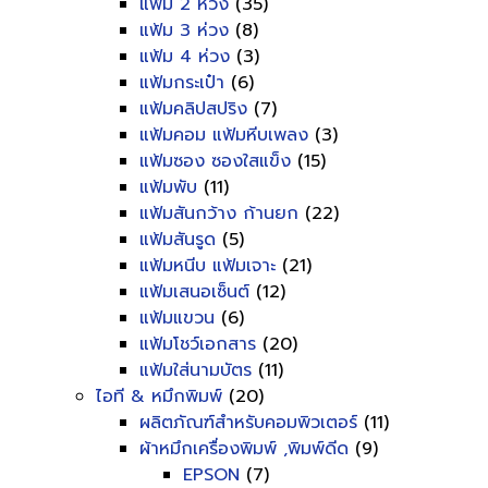
แฟ้ม 2 ห่วง
(35)
แฟ้ม 3 ห่วง
(8)
แฟ้ม 4 ห่วง
(3)
แฟ้มกระเป๋า
(6)
แฟ้มคลิปสปริง
(7)
แฟ้มคอม แฟ้มหีบเพลง
(3)
แฟ้มซอง ซองใสแข็ง
(15)
แฟ้มพับ
(11)
แฟ้มสันกว้าง ก้านยก
(22)
แฟ้มสันรูด
(5)
แฟ้มหนีบ แฟ้มเจาะ
(21)
แฟ้มเสนอเซ็นต์
(12)
แฟ้มแขวน
(6)
แฟ้มโชว์เอกสาร
(20)
แฟ้มใส่นามบัตร
(11)
ไอที & หมึกพิมพ์
(20)
ผลิตภัณฑ์สำหรับคอมพิวเตอร์
(11)
ผ้าหมึกเครื่องพิมพ์ ,พิมพ์ดีด
(9)
EPSON
(7)