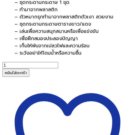
– ชุดกระดานกระดาษ 1 ชุด
– ทำมาจากพลาสติก
– ตัวหมากรุกทำมาจากพลาสติกตัวเงา สวยงาม
– ชุดกระดานกระดาษตารางขาว/แดง
– เล่นเพื่อความสนุกสนานหรือเพื่อแข่งขัน
– เพื่อฝึกสมองประลองปัญญา
– เก็บให้พ้นจากเปลวไฟและความร้อน
– ระวังอย่าให้โดนน้ำหรือความชื้น
จำนวน
หมาก
หยิบใส่ตะกร้า
รุก
พลาสติก
32
ตัว
2
สี
พร้อม
กระดาน