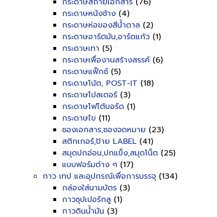
กระดาษสีถ่ายเอกสาร
(76)
กระดาษหนังช้าง
(4)
กระดาษห่อของสีน้ำตาล
(2)
กระดาษอาร์ตมัน,อาร์ตแก้ว
(1)
กระดาษเทา
(5)
กระดาษเพื่องานสร้างสรรค์
(6)
กระดาษแฟ็กซ์
(5)
กระดาษโน้ต, POST-IT
(18)
กระดาษโปสเตอร์
(3)
กระดาษโฟโต้บอร์ด
(1)
กระดาษไข
(11)
ซองเอกสาร,ซองจดหมาย
(23)
สติกเกอร์,ป้าย LABEL
(41)
สมุดปกอ่อน,ปกแข็ง,สมุดโน็ต
(25)
แบบฟอร์มต่าง ๆ
(17)
กาว เทป และอุปกรณ์เพื่อการบรรจุ
(134)
กล่องใส่นามบัตร
(3)
กาวซุปเปอร์กลู
(1)
กาวดินน้ำมัน
(3)