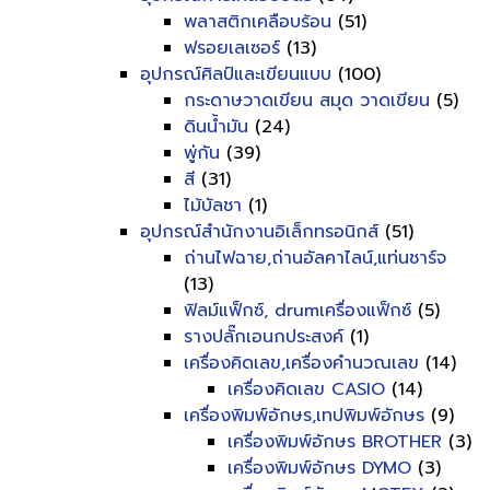
พลาสติกเคลือบร้อน
(51)
ฟรอยเลเซอร์
(13)
อุปกรณ์ศิลป์และเขียนแบบ
(100)
กระดาษวาดเขียน สมุด วาดเขียน
(5)
ดินน้ำมัน
(24)
พู่กัน
(39)
สี
(31)
ไม้บัลชา
(1)
อุปกรณ์สำนักงานอิเล็กทรอนิกส์
(51)
ถ่านไฟฉาย,ถ่านอัลคาไลน์,แท่นชาร์จ
(13)
ฟิลม์แฟ็กซ์, drumเครื่องแฟ็กซ์
(5)
รางปลั๊กเอนกประสงค์
(1)
เครื่องคิดเลข,เครื่องคำนวณเลข
(14)
เครื่องคิดเลข CASIO
(14)
เครื่องพิมพ์อักษร,เทปพิมพ์อักษร
(9)
เครื่องพิมพ์อักษร BROTHER
(3)
เครื่องพิมพ์อักษร DYMO
(3)