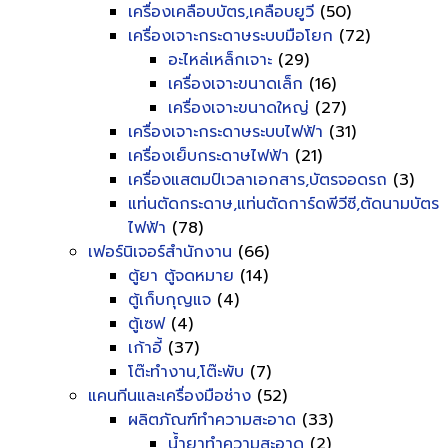
เครื่องเคลือบบัตร,เคลือบยูวี
(50)
เครื่องเจาะกระดาษระบบมือโยก
(72)
อะไหล่เหล็กเจาะ
(29)
เครื่องเจาะขนาดเล็ก
(16)
เครื่องเจาะขนาดใหญ่
(27)
เครื่องเจาะกระดาษระบบไฟฟ้า
(31)
เครื่องเย็บกระดาษไฟฟ้า
(21)
เครื่องแสตมป์เวลาเอกสาร,บัตรจอดรถ
(3)
แท่นตัดกระดาษ,แท่นตัดการ์ดพีวีซี,ตัดนามบัตร
ไฟฟ้า
(78)
เฟอร์นิเจอร์สำนักงาน
(66)
ตู้ยา ตู้จดหมาย
(14)
ตู้เก็บกุญแจ
(4)
ตู้เซฟ
(4)
เก้าอี้
(37)
โต๊ะทำงาน,โต๊ะพับ
(7)
แคนทีนและเครื่องมือช่าง
(52)
ผลิตภัณฑ์ทำความสะอาด
(33)
น้ำยาทำความสะอาด
(2)