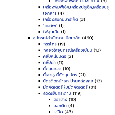
เครื่องพิมพ์อักษร MOTEX
(3)
เครื่องพิมพ์เช็ค,เครื่องปรุเช็ค,เครื่องปรุ
เอกสาร
(4)
เครื่องสแกนบาร์โค๊ต
(3)
โทรศัพท์
(1)
ไฟฉุกเฉิน
(1)
อุปกรณ์สำนักงานเบ็ดเตล็ด
(460)
กรรไกร
(19)
กล่องใส่อุปกรณ์เครื่องเขียน
(13)
คลิ๊บหนีบบัตร
(2)
คลิ๊ปดำ
(11)
ที่ถอนลวด
(10)
ที่เจาะรู ที่ตัดมุมบัตร
(21)
บัตรติดหน้าอก ป้ายคล้องคอ
(13)
มีดคัตเตอร์ ใบมีดคัตเตอร์
(81)
ลวดเย็บกระดาษ
(119)
ตราช้าง
(10)
บอสติก
(4)
ราปิด
(43)