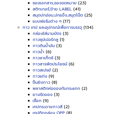
ซองเอกสาร,ซองจดหมาย
(23)
สติกเกอร์,ป้าย LABEL
(41)
สมุดปกอ่อน,ปกแข็ง,สมุดโน็ต
(25)
แบบฟอร์มต่าง ๆ
(17)
กาว เทป และอุปกรณ์เพื่อการบรรจุ
(134)
กล่องใส่นามบัตร
(3)
กาวซุปเปอร์กลู
(1)
กาวดินน้ำมัน
(3)
กาวน้ำ
(6)
กาวลาเท็กซ์
(3)
กาวสารพัดประโยชน์
(6)
กาวสเปรย์
(2)
กาวแท่ง
(9)
ปืนยิงกาว
(8)
พลาสติกห่อของกันกระแทก
(2)
ยางรัดของ
(3)
เชื่อก
(9)
เทปกระดาษกาวสี
(2)
เทปติดกล่อง OPP
(8)