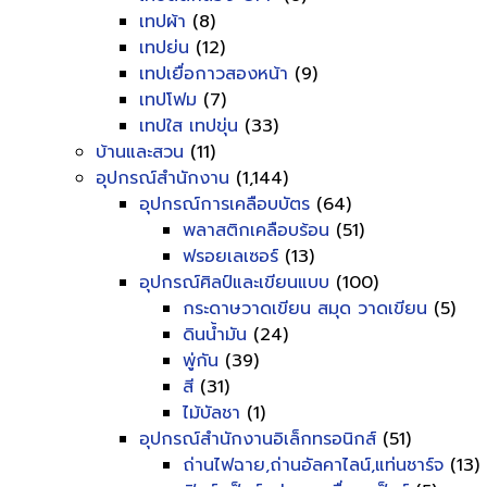
เทปผ้า
(8)
เทปย่น
(12)
เทปเยื่อกาวสองหน้า
(9)
เทปโฟม
(7)
เทปใส เทปขุ่น
(33)
บ้านและสวน
(11)
อุปกรณ์สำนักงาน
(1,144)
อุปกรณ์การเคลือบบัตร
(64)
พลาสติกเคลือบร้อน
(51)
ฟรอยเลเซอร์
(13)
อุปกรณ์ศิลป์และเขียนแบบ
(100)
กระดาษวาดเขียน สมุด วาดเขียน
(5)
ดินน้ำมัน
(24)
พู่กัน
(39)
สี
(31)
ไม้บัลชา
(1)
อุปกรณ์สำนักงานอิเล็กทรอนิกส์
(51)
ถ่านไฟฉาย,ถ่านอัลคาไลน์,แท่นชาร์จ
(13)