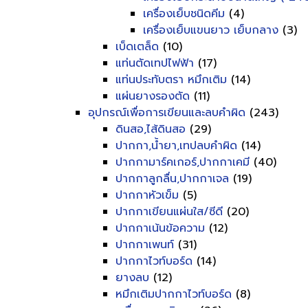
เครื่องเย็บชนิดคีม
(4)
เครื่องเย็บแขนยาว เย็บกลาง
(3)
เบ็ดเตล็ด
(10)
แท่นตัดเทปไฟฟ้า
(17)
แท่นประทับตรา หมึกเติม
(14)
แผ่นยางรองตัด
(11)
อุปกรณ์เพื่อการเขียนและลบคำผิด
(243)
ดินสอ,ไส้ดินสอ
(29)
ปากกา,น้ำยา,เทปลบคำผิด
(14)
ปากกามาร์คเกอร์,ปากกาเคมี
(40)
ปากกาลูกลื่น,ปากกาเจล
(19)
ปากกาหัวเข็ม
(5)
ปากกาเขียนแผ่นใส/ซีดี
(20)
ปากกาเน้นข้อความ
(12)
ปากกาเพนท์
(31)
ปากกาไวท์บอร์ด
(14)
ยางลบ
(12)
หมึกเติมปากกาไวท์บอร์ด
(8)