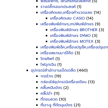
ฟิลม์แฟ็กซ์, drumเครื่องแฟ็กซ์
(5)
รางปลั๊กเอนกประสงค์
(1)
เครื่องคิดเลข,เครื่องคำนวณเลข
(14)
เครื่องคิดเลข CASIO
(14)
เครื่องพิมพ์อักษร,เทปพิมพ์อักษร
(9)
เครื่องพิมพ์อักษร BROTHER
(3)
เครื่องพิมพ์อักษร DYMO
(3)
เครื่องพิมพ์อักษร MOTEX
(3)
เครื่องพิมพ์เช็ค,เครื่องปรุเช็ค,เครื่องปรุเ
เครื่องสแกนบาร์โค๊ต
(3)
โทรศัพท์
(1)
ไฟฉุกเฉิน
(1)
อุปกรณ์สำนักงานเบ็ดเตล็ด
(460)
กรรไกร
(19)
กล่องใส่อุปกรณ์เครื่องเขียน
(13)
คลิ๊บหนีบบัตร
(2)
คลิ๊ปดำ
(11)
ที่ถอนลวด
(10)
ที่เจาะรู ที่ตัดมุมบัตร
(21)