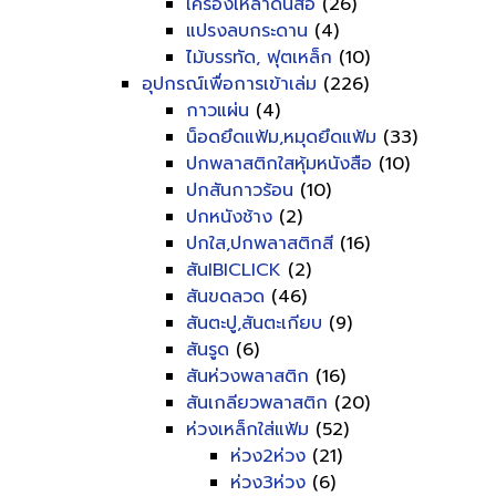
เครื่องเหลาดินสอ
(26)
แปรงลบกระดาน
(4)
ไม้บรรทัด, ฟุตเหล็ก
(10)
อุปกรณ์เพื่อการเข้าเล่ม
(226)
กาวแผ่น
(4)
น็อดยึดแฟ้ม,หมุดยึดแฟ้ม
(33)
ปกพลาสติกใสหุ้มหนังสือ
(10)
ปกสันกาวร้อน
(10)
ปกหนังช้าง
(2)
ปกใส,ปกพลาสติกสี
(16)
สันIBICLICK
(2)
สันขดลวด
(46)
สันตะปู,สันตะเกียบ
(9)
สันรูด
(6)
สันห่วงพลาสติก
(16)
สันเกลียวพลาสติก
(20)
ห่วงเหล็กใส่แฟ้ม
(52)
ห่วง2ห่วง
(21)
ห่วง3ห่วง
(6)