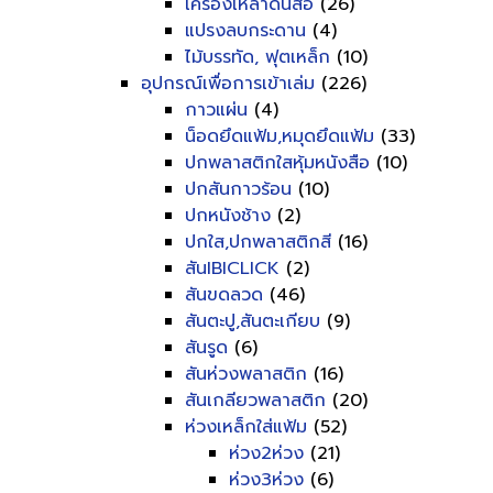
เครื่องเหลาดินสอ
(26)
แปรงลบกระดาน
(4)
ไม้บรรทัด, ฟุตเหล็ก
(10)
อุปกรณ์เพื่อการเข้าเล่ม
(226)
กาวแผ่น
(4)
น็อดยึดแฟ้ม,หมุดยึดแฟ้ม
(33)
ปกพลาสติกใสหุ้มหนังสือ
(10)
ปกสันกาวร้อน
(10)
ปกหนังช้าง
(2)
ปกใส,ปกพลาสติกสี
(16)
สันIBICLICK
(2)
สันขดลวด
(46)
สันตะปู,สันตะเกียบ
(9)
สันรูด
(6)
สันห่วงพลาสติก
(16)
สันเกลียวพลาสติก
(20)
ห่วงเหล็กใส่แฟ้ม
(52)
ห่วง2ห่วง
(21)
ห่วง3ห่วง
(6)