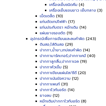
เครื่องเย็บชนิดคีม
(4)
เครื่องเย็บแขนยาว เย็บกลาง
(3)
เบ็ดเตล็ด
(10)
แท่นตัดเทปไฟฟ้า
(17)
แท่นประทับตรา หมึกเติม
(14)
แผ่นยางรองตัด
(11)
อุปกรณ์เพื่อการเขียนและลบคำผิด
(243)
ดินสอ,ไส้ดินสอ
(29)
ปากกา,น้ำยา,เทปลบคำผิด
(14)
ปากกามาร์คเกอร์,ปากกาเคมี
(40)
ปากกาลูกลื่น,ปากกาเจล
(19)
ปากกาหัวเข็ม
(5)
ปากกาเขียนแผ่นใส/ซีดี
(20)
ปากกาเน้นข้อความ
(12)
ปากกาเพนท์
(31)
ปากกาไวท์บอร์ด
(14)
ยางลบ
(12)
หมึกเติมปากกาไวท์บอร์ด
(8)