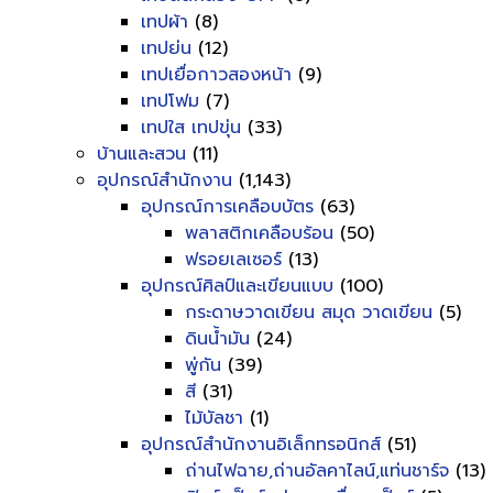
เทปผ้า
(8)
เทปย่น
(12)
เทปเยื่อกาวสองหน้า
(9)
เทปโฟม
(7)
เทปใส เทปขุ่น
(33)
บ้านและสวน
(11)
อุปกรณ์สำนักงาน
(1,143)
อุปกรณ์การเคลือบบัตร
(63)
พลาสติกเคลือบร้อน
(50)
ฟรอยเลเซอร์
(13)
อุปกรณ์ศิลป์และเขียนแบบ
(100)
กระดาษวาดเขียน สมุด วาดเขียน
(5)
ดินน้ำมัน
(24)
พู่กัน
(39)
สี
(31)
ไม้บัลชา
(1)
อุปกรณ์สำนักงานอิเล็กทรอนิกส์
(51)
ถ่านไฟฉาย,ถ่านอัลคาไลน์,แท่นชาร์จ
(13)