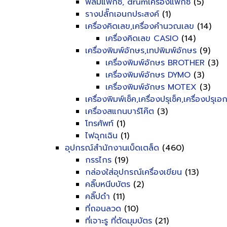
ฟิลม์แฟ็กซ์, drumเครื่องแฟ็กซ์
(5)
รางปลั๊กเอนกประสงค์
(1)
เครื่องคิดเลข,เครื่องคำนวณเลข
(14)
เครื่องคิดเลข CASIO
(14)
เครื่องพิมพ์อักษร,เทปพิมพ์อักษร
(9)
เครื่องพิมพ์อักษร BROTHER
(3)
เครื่องพิมพ์อักษร DYMO
(3)
เครื่องพิมพ์อักษร MOTEX
(3)
เครื่องพิมพ์เช็ค,เครื่องปรุเช็ค,เครื่องปรุเ
เครื่องสแกนบาร์โค๊ต
(3)
โทรศัพท์
(1)
ไฟฉุกเฉิน
(1)
อุปกรณ์สำนักงานเบ็ดเตล็ด
(460)
กรรไกร
(19)
กล่องใส่อุปกรณ์เครื่องเขียน
(13)
คลิ๊บหนีบบัตร
(2)
คลิ๊ปดำ
(11)
ที่ถอนลวด
(10)
ที่เจาะรู ที่ตัดมุมบัตร
(21)