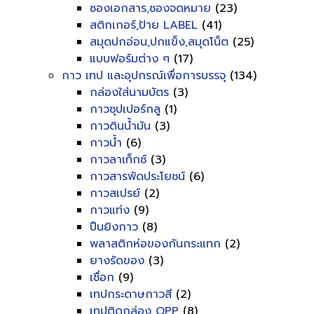
ซองเอกสาร,ซองจดหมาย
(23)
สติกเกอร์,ป้าย LABEL
(41)
สมุดปกอ่อน,ปกแข็ง,สมุดโน็ต
(25)
แบบฟอร์มต่าง ๆ
(17)
กาว เทป และอุปกรณ์เพื่อการบรรจุ
(134)
กล่องใส่นามบัตร
(3)
กาวซุปเปอร์กลู
(1)
กาวดินน้ำมัน
(3)
กาวน้ำ
(6)
กาวลาเท็กซ์
(3)
กาวสารพัดประโยชน์
(6)
กาวสเปรย์
(2)
กาวแท่ง
(9)
ปืนยิงกาว
(8)
พลาสติกห่อของกันกระแทก
(2)
ยางรัดของ
(3)
เชื่อก
(9)
เทปกระดาษกาวสี
(2)
เทปติดกล่อง OPP
(8)