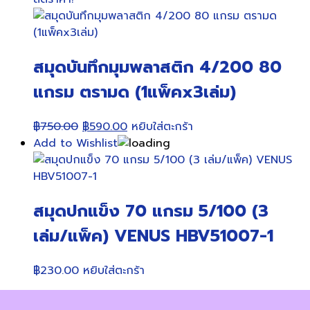
฿125.00.
฿115.00.
สมุดบันทึกมุมพลาสติก 4/200 80
แกรม ตรามด (1แพ็คx3เล่ม)
Original
Current
฿
750.00
฿
590.00
หยิบใส่ตะกร้า
price
price
Add to Wishlist
was:
is:
฿750.00.
฿590.00.
สมุดปกแข็ง 70 แกรม 5/100 (3
เล่ม/แพ็ค) VENUS HBV51007-1
฿
230.00
หยิบใส่ตะกร้า