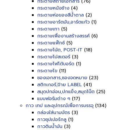
กระดาษสีถ่ายเอกสาร
(76)
กระดาษหนังช้าง
(4)
กระดาษห่อของสีน้ำตาล
(2)
กระดาษอาร์ตมัน,อาร์ตแก้ว
(1)
กระดาษเทา
(5)
กระดาษเพื่องานสร้างสรรค์
(6)
กระดาษแฟ็กซ์
(5)
กระดาษโน้ต, POST-IT
(18)
กระดาษโปสเตอร์
(3)
กระดาษโฟโต้บอร์ด
(1)
กระดาษไข
(11)
ซองเอกสาร,ซองจดหมาย
(23)
สติกเกอร์,ป้าย LABEL
(41)
สมุดปกอ่อน,ปกแข็ง,สมุดโน็ต
(25)
แบบฟอร์มต่าง ๆ
(17)
กาว เทป และอุปกรณ์เพื่อการบรรจุ
(134)
กล่องใส่นามบัตร
(3)
กาวซุปเปอร์กลู
(1)
กาวดินน้ำมัน
(3)