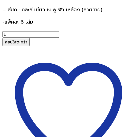
– สีปก : คละสี เขียว ชมพู ฟ้า เหลือง (ลายไทย).
-แพ็คละ 6 เล่ม
จำนวน
สมุด
หยิบใส่ตะกร้า
ปก
แข็ง
ลาย
ไทย
วีนัส
A9/70
55g
(แพ็ค
6
เล่ม)
ชิ้น