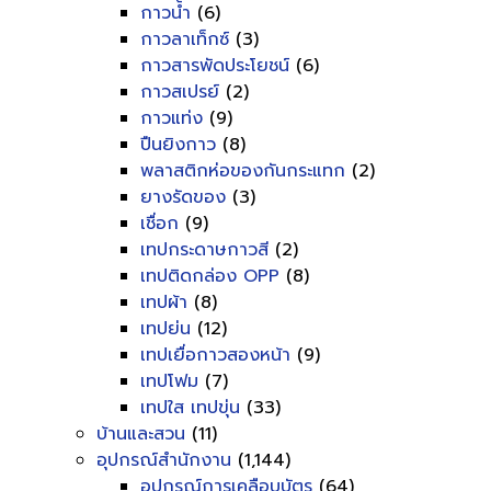
กาวน้ำ
(6)
กาวลาเท็กซ์
(3)
กาวสารพัดประโยชน์
(6)
กาวสเปรย์
(2)
กาวแท่ง
(9)
ปืนยิงกาว
(8)
พลาสติกห่อของกันกระแทก
(2)
ยางรัดของ
(3)
เชื่อก
(9)
เทปกระดาษกาวสี
(2)
เทปติดกล่อง OPP
(8)
เทปผ้า
(8)
เทปย่น
(12)
เทปเยื่อกาวสองหน้า
(9)
เทปโฟม
(7)
เทปใส เทปขุ่น
(33)
บ้านและสวน
(11)
อุปกรณ์สำนักงาน
(1,144)
อุปกรณ์การเคลือบบัตร
(64)