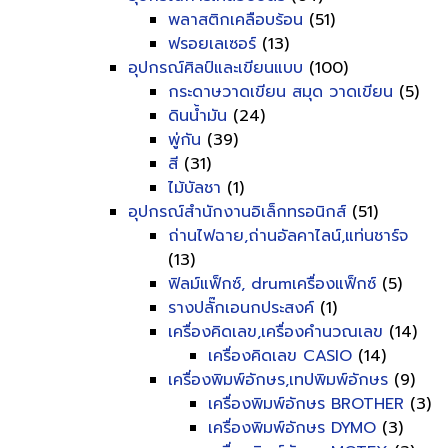
พลาสติกเคลือบร้อน
(51)
ฟรอยเลเซอร์
(13)
อุปกรณ์ศิลป์และเขียนแบบ
(100)
กระดาษวาดเขียน สมุด วาดเขียน
(5)
ดินน้ำมัน
(24)
พู่กัน
(39)
สี
(31)
ไม้บัลชา
(1)
อุปกรณ์สำนักงานอิเล็กทรอนิกส์
(51)
ถ่านไฟฉาย,ถ่านอัลคาไลน์,แท่นชาร์จ
(13)
ฟิลม์แฟ็กซ์, drumเครื่องแฟ็กซ์
(5)
รางปลั๊กเอนกประสงค์
(1)
เครื่องคิดเลข,เครื่องคำนวณเลข
(14)
เครื่องคิดเลข CASIO
(14)
เครื่องพิมพ์อักษร,เทปพิมพ์อักษร
(9)
เครื่องพิมพ์อักษร BROTHER
(3)
เครื่องพิมพ์อักษร DYMO
(3)