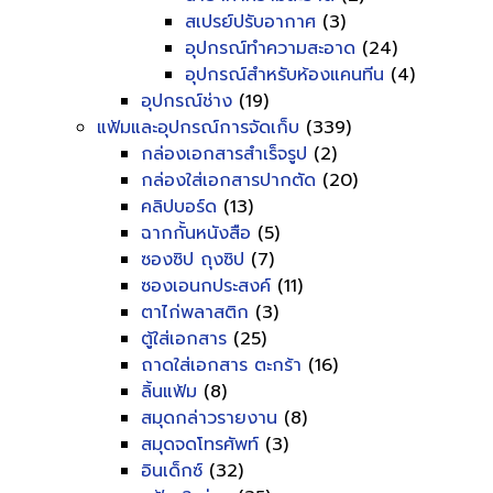
สเปรย์ปรับอากาศ
(3)
อุปกรณ์ทำความสะอาด
(24)
อุปกรณ์สำหรับห้องแคนทีน
(4)
อุปกรณ์ช่าง
(19)
แฟ้มและอุปกรณ์การจัดเก็บ
(339)
กล่องเอกสารสำเร็จรูป
(2)
กล่องใส่เอกสารปากตัด
(20)
คลิปบอร์ด
(13)
ฉากกั้นหนังสือ
(5)
ซองซิป ถุงซิป
(7)
ซองเอนกประสงค์
(11)
ตาไก่พลาสติก
(3)
ตู้ใส่เอกสาร
(25)
ถาดใส่เอกสาร ตะกร้า
(16)
ลิ้นแฟ้ม
(8)
สมุดกล่าวรายงาน
(8)
สมุดจดโทรศัพท์
(3)
อินเด็กซ์
(32)