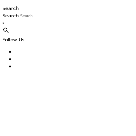
Search
Search
×
Follow Us