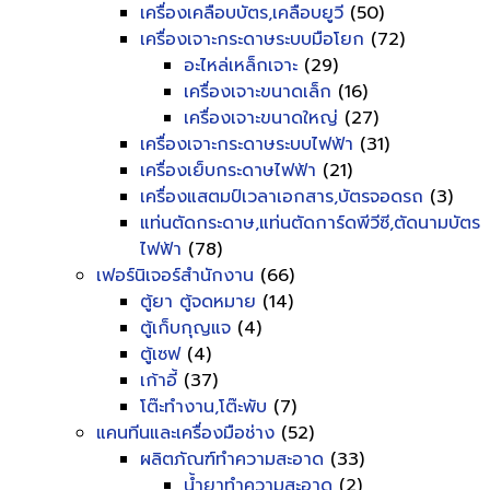
เครื่องเคลือบบัตร,เคลือบยูวี
(50)
เครื่องเจาะกระดาษระบบมือโยก
(72)
อะไหล่เหล็กเจาะ
(29)
เครื่องเจาะขนาดเล็ก
(16)
เครื่องเจาะขนาดใหญ่
(27)
เครื่องเจาะกระดาษระบบไฟฟ้า
(31)
เครื่องเย็บกระดาษไฟฟ้า
(21)
เครื่องแสตมป์เวลาเอกสาร,บัตรจอดรถ
(3)
แท่นตัดกระดาษ,แท่นตัดการ์ดพีวีซี,ตัดนามบัตร
ไฟฟ้า
(78)
เฟอร์นิเจอร์สำนักงาน
(66)
ตู้ยา ตู้จดหมาย
(14)
ตู้เก็บกุญแจ
(4)
ตู้เซฟ
(4)
เก้าอี้
(37)
โต๊ะทำงาน,โต๊ะพับ
(7)
แคนทีนและเครื่องมือช่าง
(52)
ผลิตภัณฑ์ทำความสะอาด
(33)
น้ำยาทำความสะอาด
(2)