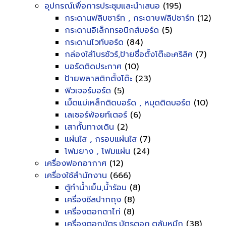
อุปกรณ์เพื่อการประชุมและนำเสนอ
(195)
กระดานฟลิบชาร์ท , กระดาษฟลิปชาร์ท
(12)
กระดานอิเล็กทรอนิกส์บอร์ด
(5)
กระดานไวท์บอร์ด
(84)
กล่องใส่โบรชัวร์,ป้ายชื่อตั้งโต๊ะอะคริลิค
(7)
บอร์ดติดประกาศ
(10)
ป้ายพลาสติกตั้งโต๊ะ
(23)
ฟิวเจอร์บอร์ด
(5)
เม็ดแม่เหล็กติดบอร์ด , หมุดติดบอร์ด
(10)
เลเซอร์พ้อยท์เตอร์
(6)
เสากั้นทางเดิน
(2)
แผ่นใส , กรอบแผ่นใส
(7)
โฟมยาง , โฟมแผ่น
(24)
เครื่องฟอกอากาศ
(12)
เครื่องใช้สำนักงาน
(666)
ตู้ทำน้ำเย็น,น้ำร้อน
(8)
เครื่องซีลปากถุง
(8)
เครื่องตอกตาไก่
(8)
เครื่องตอกบัตร,บัตรตอก,ตลับหมึก
(38)