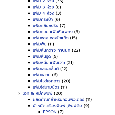
แฟ้ม 2 ห่วง
(35)
แฟ้ม 3 ห่วง
(8)
แฟ้ม 4 ห่วง
(3)
แฟ้มกระเป๋า
(6)
แฟ้มคลิปสปริง
(7)
แฟ้มคอม แฟ้มหีบเพลง
(3)
แฟ้มซอง ซองใสแข็ง
(15)
แฟ้มพับ
(11)
แฟ้มสันกว้าง ก้านยก
(22)
แฟ้มสันรูด
(5)
แฟ้มหนีบ แฟ้มเจาะ
(21)
แฟ้มเสนอเซ็นต์
(12)
แฟ้มแขวน
(6)
แฟ้มโชว์เอกสาร
(20)
แฟ้มใส่นามบัตร
(11)
ไอที & หมึกพิมพ์
(20)
ผลิตภัณฑ์สำหรับคอมพิวเตอร์
(11)
ผ้าหมึกเครื่องพิมพ์ ,พิมพ์ดีด
(9)
EPSON
(7)