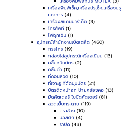
เครื่องพิมพ์อักษร MOTEX
(3)
เครื่องพิมพ์เช็ค,เครื่องปรุเช็ค,เครื่องปรุ
เอกสาร
(4)
เครื่องสแกนบาร์โค๊ต
(3)
โทรศัพท์
(1)
ไฟฉุกเฉิน
(1)
อุปกรณ์สำนักงานเบ็ดเตล็ด
(460)
กรรไกร
(19)
กล่องใส่อุปกรณ์เครื่องเขียน
(13)
คลิ๊บหนีบบัตร
(2)
คลิ๊ปดำ
(11)
ที่ถอนลวด
(10)
ที่เจาะรู ที่ตัดมุมบัตร
(21)
บัตรติดหน้าอก ป้ายคล้องคอ
(13)
มีดคัตเตอร์ ใบมีดคัตเตอร์
(81)
ลวดเย็บกระดาษ
(119)
ตราช้าง
(10)
บอสติก
(4)
ราปิด
(43)