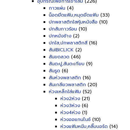
อุปกรณ์เพื่อการเข้าเล่ม
(226)
กาวแผ่น
(4)
น็อดยึดแฟ้ม,หมุดยึดแฟ้ม
(33)
ปกพลาสติกใสหุ้มหนังสือ
(10)
ปกสันกาวร้อน
(10)
ปกหนังช้าง
(2)
ปกใส,ปกพลาสติกสี
(16)
สันIBICLICK
(2)
สันขดลวด
(46)
สันตะปู,สันตะเกียบ
(9)
สันรูด
(6)
สันห่วงพลาสติก
(16)
สันเกลียวพลาสติก
(20)
ห่วงเหล็กใส่แฟ้ม
(52)
ห่วง2ห่วง
(21)
ห่วง3ห่วง
(6)
ห่วง4ห่วง
(1)
ห่วงออแกนไนซ์
(10)
ห่วงแฟ้มหนีบ,คลิ๊บบอร์ด
(14)