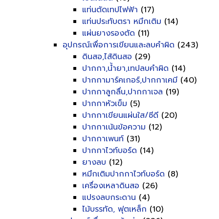
แท่นตัดเทปไฟฟ้า
(17)
แท่นประทับตรา หมึกเติม
(14)
แผ่นยางรองตัด
(11)
อุปกรณ์เพื่อการเขียนและลบคำผิด
(243)
ดินสอ,ไส้ดินสอ
(29)
ปากกา,น้ำยา,เทปลบคำผิด
(14)
ปากกามาร์คเกอร์,ปากกาเคมี
(40)
ปากกาลูกลื่น,ปากกาเจล
(19)
ปากกาหัวเข็ม
(5)
ปากกาเขียนแผ่นใส/ซีดี
(20)
ปากกาเน้นข้อความ
(12)
ปากกาเพนท์
(31)
ปากกาไวท์บอร์ด
(14)
ยางลบ
(12)
หมึกเติมปากกาไวท์บอร์ด
(8)
เครื่องเหลาดินสอ
(26)
แปรงลบกระดาน
(4)
ไม้บรรทัด, ฟุตเหล็ก
(10)