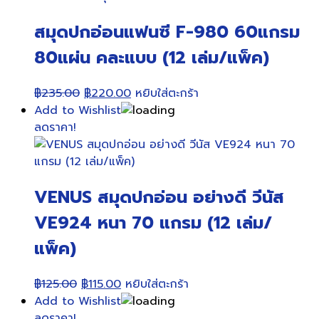
สมุดปกอ่อนแฟนซี F-980 60แกรม
80แผ่น คละแบบ (12 เล่ม/แพ็ค)
Original
Current
฿
235.00
฿
220.00
หยิบใส่ตะกร้า
price
price
Add to Wishlist
was:
is:
ลดราคา!
฿235.00.
฿220.00.
VENUS สมุดปกอ่อน อย่างดี วีนัส
VE924 หนา 70 แกรม (12 เล่ม/
แพ็ค)
Original
Current
฿
125.00
฿
115.00
หยิบใส่ตะกร้า
price
price
Add to Wishlist
was:
is:
ลดราคา!