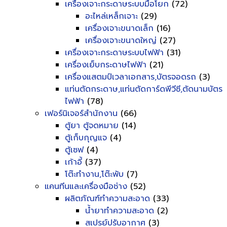
เครื่องเจาะกระดาษระบบมือโยก
(72)
อะไหล่เหล็กเจาะ
(29)
เครื่องเจาะขนาดเล็ก
(16)
เครื่องเจาะขนาดใหญ่
(27)
เครื่องเจาะกระดาษระบบไฟฟ้า
(31)
เครื่องเย็บกระดาษไฟฟ้า
(21)
เครื่องแสตมป์เวลาเอกสาร,บัตรจอดรถ
(3)
แท่นตัดกระดาษ,แท่นตัดการ์ดพีวีซี,ตัดนามบัตร
ไฟฟ้า
(78)
เฟอร์นิเจอร์สำนักงาน
(66)
ตู้ยา ตู้จดหมาย
(14)
ตู้เก็บกุญแจ
(4)
ตู้เซฟ
(4)
เก้าอี้
(37)
โต๊ะทำงาน,โต๊ะพับ
(7)
แคนทีนและเครื่องมือช่าง
(52)
ผลิตภัณฑ์ทำความสะอาด
(33)
น้ำยาทำความสะอาด
(2)
สเปรย์ปรับอากาศ
(3)