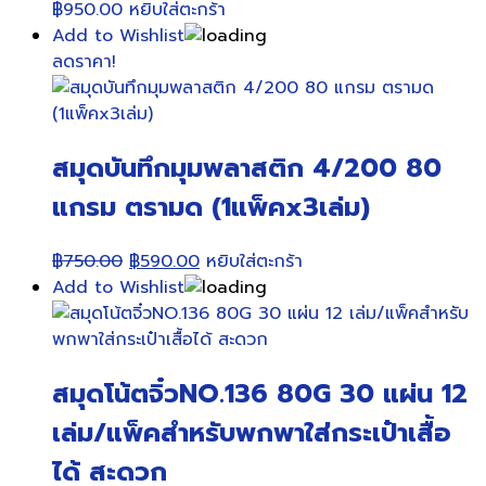
฿
950.00
หยิบใส่ตะกร้า
Add to Wishlist
ลดราคา!
สมุดบันทึกมุมพลาสติก 4/200 80
แกรม ตรามด (1แพ็คx3เล่ม)
Original
Current
฿
750.00
฿
590.00
หยิบใส่ตะกร้า
price
price
Add to Wishlist
was:
is:
฿750.00.
฿590.00.
สมุดโน้ตจิ๋วNO.136 80G 30 แผ่น 12
เล่ม/แพ็คสำหรับพกพาใส่กระเป๋าเสื้อ
ได้ สะดวก