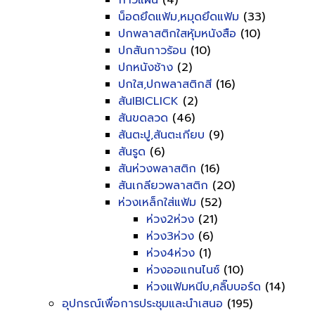
กาวแผ่น
(4)
น็อดยึดแฟ้ม,หมุดยึดแฟ้ม
(33)
ปกพลาสติกใสหุ้มหนังสือ
(10)
ปกสันกาวร้อน
(10)
ปกหนังช้าง
(2)
ปกใส,ปกพลาสติกสี
(16)
สันIBICLICK
(2)
สันขดลวด
(46)
สันตะปู,สันตะเกียบ
(9)
สันรูด
(6)
สันห่วงพลาสติก
(16)
สันเกลียวพลาสติก
(20)
ห่วงเหล็กใส่แฟ้ม
(52)
ห่วง2ห่วง
(21)
ห่วง3ห่วง
(6)
ห่วง4ห่วง
(1)
ห่วงออแกนไนซ์
(10)
ห่วงแฟ้มหนีบ,คลิ๊บบอร์ด
(14)
อุปกรณ์เพื่อการประชุมและนำเสนอ
(195)