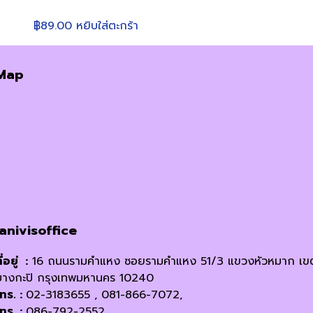
฿
89.00
หยิบใส่ตะกร้า
Map
janivisoffice
ี่อยู่ :
16 ถนนรามคำแหง ซอยรามคำแหง 51/3 แขวงหัวหมาก เข
บางกะปิ กรุงเทพมหานคร 10240
โทร. :
02-3183655 , 081-866-7072,
โทร. :
086-792-2552