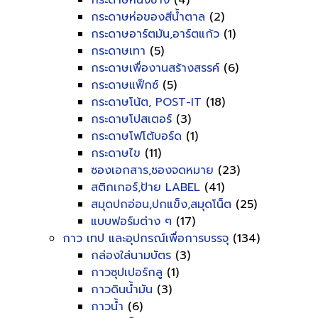
กระดาษหนังช้าง
(4)
กระดาษห่อของสีน้ำตาล
(2)
กระดาษอาร์ตมัน,อาร์ตแก้ว
(1)
กระดาษเทา
(5)
กระดาษเพื่องานสร้างสรรค์
(6)
กระดาษแฟ็กซ์
(5)
กระดาษโน้ต, POST-IT
(18)
กระดาษโปสเตอร์
(3)
กระดาษโฟโต้บอร์ด
(1)
กระดาษไข
(11)
ซองเอกสาร,ซองจดหมาย
(23)
สติกเกอร์,ป้าย LABEL
(41)
สมุดปกอ่อน,ปกแข็ง,สมุดโน็ต
(25)
แบบฟอร์มต่าง ๆ
(17)
กาว เทป และอุปกรณ์เพื่อการบรรจุ
(134)
กล่องใส่นามบัตร
(3)
กาวซุปเปอร์กลู
(1)
กาวดินน้ำมัน
(3)
กาวน้ำ
(6)