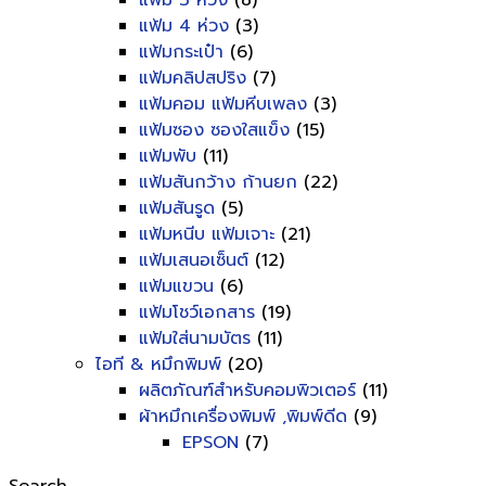
แฟ้ม 3 ห่วง
(8)
แฟ้ม 4 ห่วง
(3)
แฟ้มกระเป๋า
(6)
แฟ้มคลิปสปริง
(7)
แฟ้มคอม แฟ้มหีบเพลง
(3)
แฟ้มซอง ซองใสแข็ง
(15)
แฟ้มพับ
(11)
แฟ้มสันกว้าง ก้านยก
(22)
แฟ้มสันรูด
(5)
แฟ้มหนีบ แฟ้มเจาะ
(21)
แฟ้มเสนอเซ็นต์
(12)
แฟ้มแขวน
(6)
แฟ้มโชว์เอกสาร
(19)
แฟ้มใส่นามบัตร
(11)
ไอที & หมึกพิมพ์
(20)
ผลิตภัณฑ์สำหรับคอมพิวเตอร์
(11)
ผ้าหมึกเครื่องพิมพ์ ,พิมพ์ดีด
(9)
EPSON
(7)