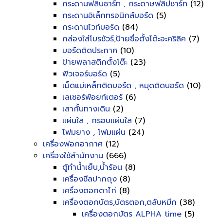
กระดานฟลิบชาร์ท , กระดาษฟลิปชาร์ท
(12)
กระดานอิเล็กทรอนิกส์บอร์ด
(5)
กระดานไวท์บอร์ด
(84)
กล่องใส่โบรชัวร์,ป้ายชื่อตั้งโต๊ะอะคริลิค
(7)
บอร์ดติดประกาศ
(10)
ป้ายพลาสติกตั้งโต๊ะ
(23)
ฟิวเจอร์บอร์ด
(5)
เม็ดแม่เหล็กติดบอร์ด , หมุดติดบอร์ด
(10)
เลเซอร์พ้อยท์เตอร์
(6)
เสากั้นทางเดิน
(2)
แผ่นใส , กรอบแผ่นใส
(7)
โฟมยาง , โฟมแผ่น
(24)
เครื่องฟอกอากาศ
(12)
เครื่องใช้สำนักงาน
(666)
ตู้ทำน้ำเย็น,น้ำร้อน
(8)
เครื่องซีลปากถุง
(8)
เครื่องตอกตาไก่
(8)
เครื่องตอกบัตร,บัตรตอก,ตลับหมึก
(38)
เครื่องตอกบัตร ALPHA time
(5)