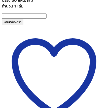
บรรจุ 50 แผ่น/เล่ม
จำนวน 1 เล่ม
จำนวน
สมุด
หยิบใส่ตะกร้า
บัญชี
เนื้อ
ขาว
5/50
10
ช่อง
คู่
22x33
ซม.
50
แผ่น
ชิ้น