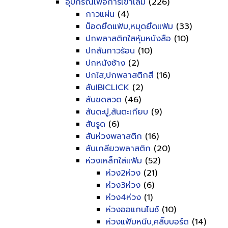
อุปกรณ์เพื่อการเข้าเล่ม
(226)
กาวแผ่น
(4)
น็อดยึดแฟ้ม,หมุดยึดแฟ้ม
(33)
ปกพลาสติกใสหุ้มหนังสือ
(10)
ปกสันกาวร้อน
(10)
ปกหนังช้าง
(2)
ปกใส,ปกพลาสติกสี
(16)
สันIBICLICK
(2)
สันขดลวด
(46)
สันตะปู,สันตะเกียบ
(9)
สันรูด
(6)
สันห่วงพลาสติก
(16)
สันเกลียวพลาสติก
(20)
ห่วงเหล็กใส่แฟ้ม
(52)
ห่วง2ห่วง
(21)
ห่วง3ห่วง
(6)
ห่วง4ห่วง
(1)
ห่วงออแกนไนซ์
(10)
ห่วงแฟ้มหนีบ,คลิ๊บบอร์ด
(14)