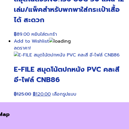
เล่ม/แพ็คสำหรับพกพาใส่กระเป๋าเสื้อ
ได้ สะดวก
฿
89.00
หยิบใส่ตะกร้า
Add to Wishlist
ลดราคา!
E-FILE สมุดโน้ตปกหนัง PVC คละสี
อี-ไฟล์ CNB86
Original
Current
This
฿
125.00
฿
120.00
เลือกรูปแบบ
price
price
product
was:
is:
has
Map
฿125.00.
฿120.00.
multiple
variants.
The