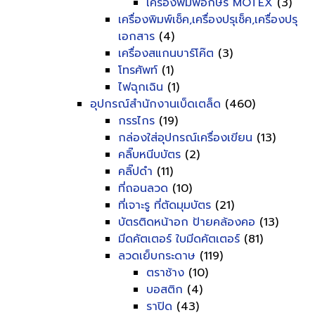
เครื่องพิมพ์อักษร MOTEX
(3)
เครื่องพิมพ์เช็ค,เครื่องปรุเช็ค,เครื่องปรุ
เอกสาร
(4)
เครื่องสแกนบาร์โค๊ต
(3)
โทรศัพท์
(1)
ไฟฉุกเฉิน
(1)
อุปกรณ์สำนักงานเบ็ดเตล็ด
(460)
กรรไกร
(19)
กล่องใส่อุปกรณ์เครื่องเขียน
(13)
คลิ๊บหนีบบัตร
(2)
คลิ๊ปดำ
(11)
ที่ถอนลวด
(10)
ที่เจาะรู ที่ตัดมุมบัตร
(21)
บัตรติดหน้าอก ป้ายคล้องคอ
(13)
มีดคัตเตอร์ ใบมีดคัตเตอร์
(81)
ลวดเย็บกระดาษ
(119)
ตราช้าง
(10)
บอสติก
(4)
ราปิด
(43)