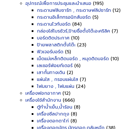
อุปกรณ์เพื่อการประชุมและนำเสนอ
(195)
กระดานฟลิบชาร์ท , กระดาษฟลิปชาร์ท
(12)
กระดานอิเล็กทรอนิกส์บอร์ด
(5)
กระดานไวท์บอร์ด
(84)
กล่องใส่โบรชัวร์,ป้ายชื่อตั้งโต๊ะอะคริลิค
(7)
บอร์ดติดประกาศ
(10)
ป้ายพลาสติกตั้งโต๊ะ
(23)
ฟิวเจอร์บอร์ด
(5)
เม็ดแม่เหล็กติดบอร์ด , หมุดติดบอร์ด
(10)
เลเซอร์พ้อยท์เตอร์
(6)
เสากั้นทางเดิน
(2)
แผ่นใส , กรอบแผ่นใส
(7)
โฟมยาง , โฟมแผ่น
(24)
เครื่องฟอกอากาศ
(12)
เครื่องใช้สำนักงาน
(666)
ตู้ทำน้ำเย็น,น้ำร้อน
(8)
เครื่องซีลปากถุง
(8)
เครื่องตอกตาไก่
(8)
เครื่องตอกบัตร,บัตรตอก,ตลับหมึก
(38)