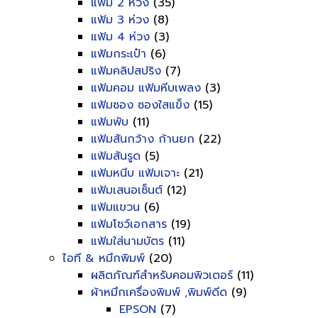
แฟ้ม 2 ห่วง
(35)
แฟ้ม 3 ห่วง
(8)
แฟ้ม 4 ห่วง
(3)
แฟ้มกระเป๋า
(6)
แฟ้มคลิปสปริง
(7)
แฟ้มคอม แฟ้มหีบเพลง
(3)
แฟ้มซอง ซองใสแข็ง
(15)
แฟ้มพับ
(11)
แฟ้มสันกว้าง ก้านยก
(22)
แฟ้มสันรูด
(5)
แฟ้มหนีบ แฟ้มเจาะ
(21)
แฟ้มเสนอเซ็นต์
(12)
แฟ้มแขวน
(6)
แฟ้มโชว์เอกสาร
(19)
แฟ้มใส่นามบัตร
(11)
ไอที & หมึกพิมพ์
(20)
ผลิตภัณฑ์สำหรับคอมพิวเตอร์
(11)
ผ้าหมึกเครื่องพิมพ์ ,พิมพ์ดีด
(9)
EPSON
(7)