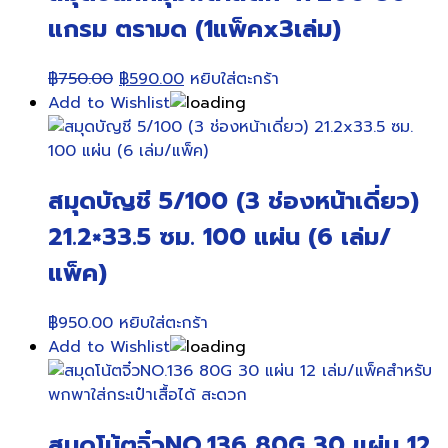
แกรม ตรามด (1แพ็คx3เล่ม)
Original
Current
฿
750.00
฿
590.00
หยิบใส่ตะกร้า
price
price
Add to Wishlist
was:
is:
฿750.00.
฿590.00.
สมุดบัญชี 5/100 (3 ช่องหน้าเดี่ยว)
21.2×33.5 ซม. 100 แผ่น (6 เล่ม/
แพ็ค)
฿
950.00
หยิบใส่ตะกร้า
Add to Wishlist
สมุดโน้ตจิ๋วNO.136 80G 30 แผ่น 12