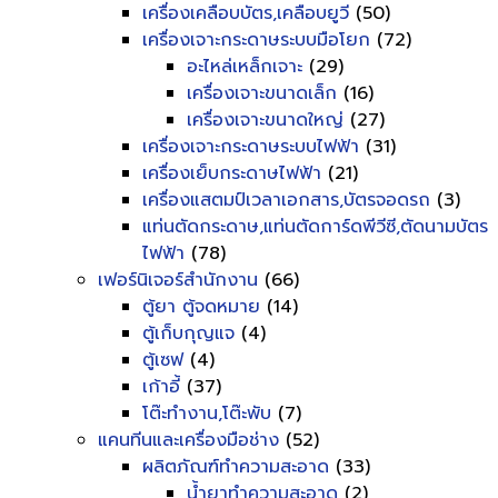
เครื่องเคลือบบัตร,เคลือบยูวี
(50)
เครื่องเจาะกระดาษระบบมือโยก
(72)
อะไหล่เหล็กเจาะ
(29)
เครื่องเจาะขนาดเล็ก
(16)
เครื่องเจาะขนาดใหญ่
(27)
เครื่องเจาะกระดาษระบบไฟฟ้า
(31)
เครื่องเย็บกระดาษไฟฟ้า
(21)
เครื่องแสตมป์เวลาเอกสาร,บัตรจอดรถ
(3)
แท่นตัดกระดาษ,แท่นตัดการ์ดพีวีซี,ตัดนามบัตร
ไฟฟ้า
(78)
เฟอร์นิเจอร์สำนักงาน
(66)
ตู้ยา ตู้จดหมาย
(14)
ตู้เก็บกุญแจ
(4)
ตู้เซฟ
(4)
เก้าอี้
(37)
โต๊ะทำงาน,โต๊ะพับ
(7)
แคนทีนและเครื่องมือช่าง
(52)
ผลิตภัณฑ์ทำความสะอาด
(33)
น้ำยาทำความสะอาด
(2)