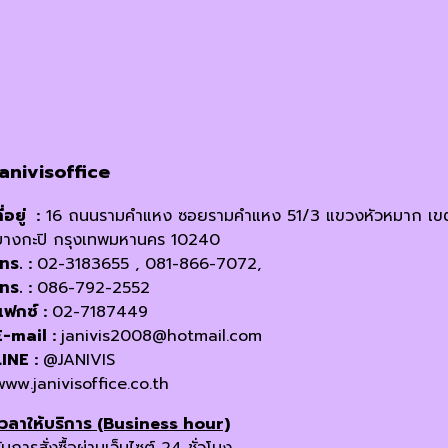
options
may
be
chosen
on
the
product
janivisoffice
page
ี่อยู่ :
16 ถนนรามคำแหง ซอยรามคำแหง 51/3 แขวงหัวหมาก เข
บางกะปิ กรุงเทพมหานคร 10240
โทร. :
02-3183655 , 081-866-7072,
โทร. :
086-792-2552
แฟกซ์ :
02-7187449
E-mail :
janivis2008@hotmail.com
LINE :
@JANIVIS
www.janivisoffice.co.th
เวลาให้บริการ (Business hour)