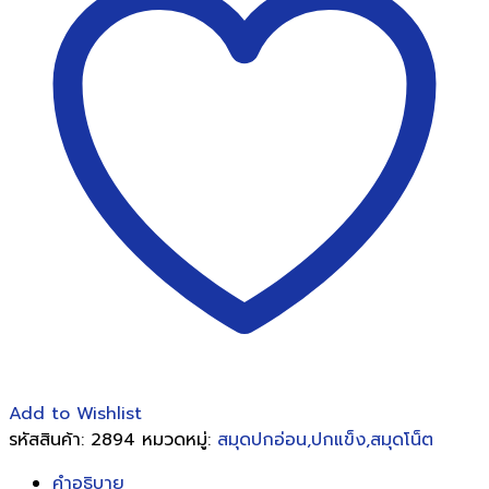
F-
940
60แกรม
40แผ่น
คละ
แบบ12
เล่ม/
แพ็ค
ชิ้น
Add to Wishlist
รหัสสินค้า:
2894
หมวดหมู่:
สมุดปกอ่อน,ปกแข็ง,สมุดโน็ต
คำอธิบาย