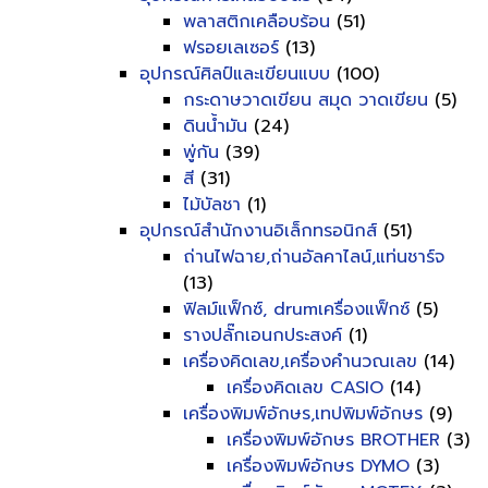
พลาสติกเคลือบร้อน
(51)
ฟรอยเลเซอร์
(13)
อุปกรณ์ศิลป์และเขียนแบบ
(100)
กระดาษวาดเขียน สมุด วาดเขียน
(5)
ดินน้ำมัน
(24)
พู่กัน
(39)
สี
(31)
ไม้บัลชา
(1)
อุปกรณ์สำนักงานอิเล็กทรอนิกส์
(51)
ถ่านไฟฉาย,ถ่านอัลคาไลน์,แท่นชาร์จ
(13)
ฟิลม์แฟ็กซ์, drumเครื่องแฟ็กซ์
(5)
รางปลั๊กเอนกประสงค์
(1)
เครื่องคิดเลข,เครื่องคำนวณเลข
(14)
เครื่องคิดเลข CASIO
(14)
เครื่องพิมพ์อักษร,เทปพิมพ์อักษร
(9)
เครื่องพิมพ์อักษร BROTHER
(3)
เครื่องพิมพ์อักษร DYMO
(3)