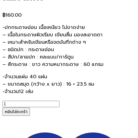
฿
160.00
-ปกกระดาษอ่อน เนื้อเหนียว ไม่ขาดง่าย
– เนื้อในกระดาษผิวเรียบ เขียนลื่น มองสะอาดตา
– เหมาะสำหรับเขียนหรือจดบันทึกต่าง ๆ
– ชนิดปก : กระดาษอ่อน
– สีปก/ลายปก : คละแบบ/การ์ตูน
– สีกระดาษ : ขาว ความหนากระดาษ : 60 แกรม
-จำนวนแผ่น 40 แผ่น
– ขนาดสมุด (กว้าง x ยาว) : 16 × 23.5 ซม
-จำนวน12 เล่ม
จำนวน
สมุด
หยิบใส่ตะกร้า
ปก
อ่อน
แฟนซี