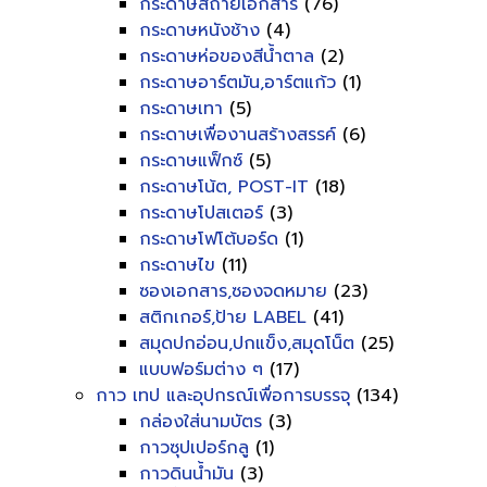
กระดาษสีถ่ายเอกสาร
(76)
กระดาษหนังช้าง
(4)
กระดาษห่อของสีน้ำตาล
(2)
กระดาษอาร์ตมัน,อาร์ตแก้ว
(1)
กระดาษเทา
(5)
กระดาษเพื่องานสร้างสรรค์
(6)
กระดาษแฟ็กซ์
(5)
กระดาษโน้ต, POST-IT
(18)
กระดาษโปสเตอร์
(3)
กระดาษโฟโต้บอร์ด
(1)
กระดาษไข
(11)
ซองเอกสาร,ซองจดหมาย
(23)
สติกเกอร์,ป้าย LABEL
(41)
สมุดปกอ่อน,ปกแข็ง,สมุดโน็ต
(25)
แบบฟอร์มต่าง ๆ
(17)
กาว เทป และอุปกรณ์เพื่อการบรรจุ
(134)
กล่องใส่นามบัตร
(3)
กาวซุปเปอร์กลู
(1)
กาวดินน้ำมัน
(3)