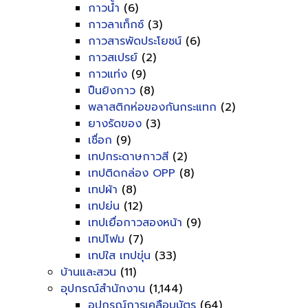
กาวน้ำ
(6)
กาวลาเท็กซ์
(3)
กาวสารพัดประโยชน์
(6)
กาวสเปรย์
(2)
กาวแท่ง
(9)
ปืนยิงกาว
(8)
พลาสติกห่อของกันกระแทก
(2)
ยางรัดของ
(3)
เชื่อก
(9)
เทปกระดาษกาวสี
(2)
เทปติดกล่อง OPP
(8)
เทปผ้า
(8)
เทปย่น
(12)
เทปเยื่อกาวสองหน้า
(9)
เทปโฟม
(7)
เทปใส เทปขุ่น
(33)
บ้านและสวน
(11)
อุปกรณ์สำนักงาน
(1,144)
อุปกรณ์การเคลือบบัตร
(64)