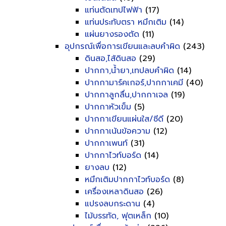
แท่นตัดเทปไฟฟ้า
(17)
แท่นประทับตรา หมึกเติม
(14)
แผ่นยางรองตัด
(11)
อุปกรณ์เพื่อการเขียนและลบคำผิด
(243)
ดินสอ,ไส้ดินสอ
(29)
ปากกา,น้ำยา,เทปลบคำผิด
(14)
ปากกามาร์คเกอร์,ปากกาเคมี
(40)
ปากกาลูกลื่น,ปากกาเจล
(19)
ปากกาหัวเข็ม
(5)
ปากกาเขียนแผ่นใส/ซีดี
(20)
ปากกาเน้นข้อความ
(12)
ปากกาเพนท์
(31)
ปากกาไวท์บอร์ด
(14)
ยางลบ
(12)
หมึกเติมปากกาไวท์บอร์ด
(8)
เครื่องเหลาดินสอ
(26)
แปรงลบกระดาน
(4)
ไม้บรรทัด, ฟุตเหล็ก
(10)