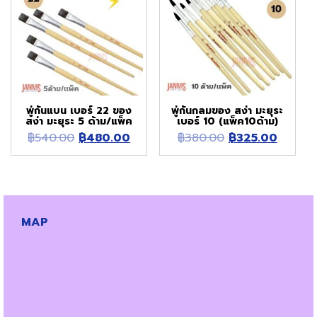
พู่กันแบน เบอร์ 22 ของ
พู่กันกลมของ สง่า มะยุระ
สง่า มะยุระ 5 ด้าม/แพ็ค
เบอร์ 10 (แพ็ค10ด้าม)
Original
Current
Original
Curren
฿
540.00
฿
480.00
฿
380.00
฿
325.00
price
price
price
price
was:
is:
was:
is:
฿540.00.
฿480.00.
฿380.00.
฿325.0
MAP