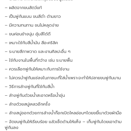
แพ็ค)
– ผลิตจากขนสัตว์แท้
ชิ้น
– เป็นพู่กันแบน ขนสีดำ ด้ามยาว
– มีความทนทาน ขนไม่หลุดง่าย
– ขนค่อนข้างนุ่ม อุ้มสีได้ดี
– เหมาะใช้กับสีน้ำมัน สีอะคริลิค
– ระบายสีภาพวาด และงานศิลปะอื่น ๆ
– ใช้กับงานในพื้นที่กว้าง เช่น ระบายพื้น
– ควรเลือกพู่กันให้เหมาะกับการใช้งาน
– ไม่ควรนำพู่กันแช่ลงในภาชนะที่ใส่น้ำเพราะจะทำให้ปลายขนพู่กันบาน
– วิธีการล้างพู่กันที่ใช้กับสีน้ำ
– ล้างพู่กันด้วยน้ำสะอาดหรือน้ำอุ่น
– ล้างด้วยสบู่เหลวอีกครั้ง
– ล้างสบู่ออกด้วยการล้างน้ำก๊อกเปิดไหลอ่อนๆโดยขยี้เบาด้วยฝ่ามือ
– จัดขนพู่กันให้เรียบร้อย แล้วเช็ดด้ามให้แห็ง – เก็บพู่กันโดยเอาด้าม
พู่กันลง