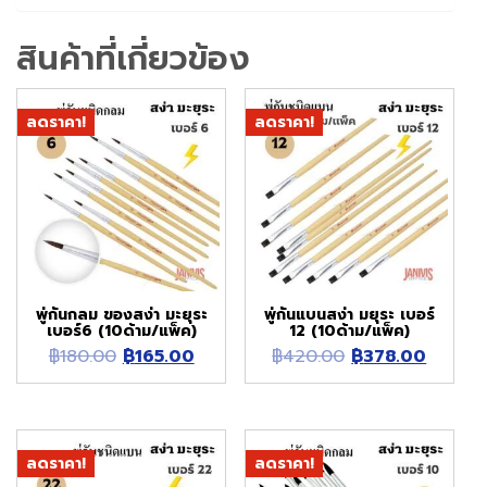
สินค้าที่เกี่ยวข้อง
ลดราคา!
ลดราคา!
พู่กันกลม ของสง่า มะยุระ
พู่กันแบนสง่า มยุระ เบอร์
เบอร์6 (10ด้าม/แพ็ค)
12 (10ด้าม/แพ็ค)
Original
Current
Original
Curren
฿
180.00
฿
165.00
฿
420.00
฿
378.00
price
price
price
price
was:
is:
was:
is:
฿180.00.
฿165.00.
฿420.00.
฿378.0
ลดราคา!
ลดราคา!