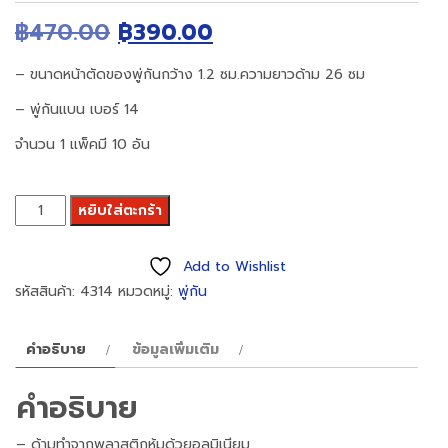
Original
Current
฿
470.00
฿
390.00
price
price
– ขนาดหน้าตัดของพู่กันกว้าง 1.2 ซม.ความยาวด้าม 26 ซม
was:
is:
– พู่กันแบน เบอร์ 14
฿470.00.
฿390.00.
จำนวน 1 แพ็คมี 10 อัน
จำนวน
หยิบใส่ตะกร้า
พู่กัน
แบน
Add to Wishlist
ของ
รหัสสินค้า:
4314
หมวดหมู่:
พู่กัน
สง่า
มยุระ
คำอธิบาย
ข้อมูลเพิ่มเติม
เบอร์
14
คำอธิบาย
(
10ด้าม/
– ด้ามทำจากพลาสติกหุ้มด้วยอลูมิเนียม