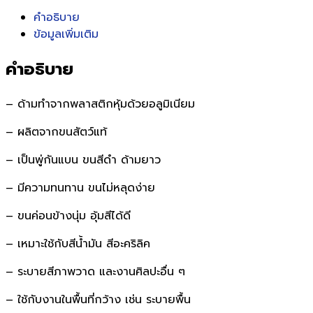
คำอธิบาย
ข้อมูลเพิ่มเติม
คำอธิบาย
– ด้ามทำจากพลาสติกหุ้มด้วยอลูมิเนียม
– ผลิตจากขนสัตว์แท้
– เป็นพู่กันแบน ขนสีดำ ด้ามยาว
– มีความทนทาน ขนไม่หลุดง่าย
– ขนค่อนข้างนุ่ม อุ้มสีได้ดี
– เหมาะใช้กับสีน้ำมัน สีอะคริลิค
– ระบายสีภาพวาด และงานศิลปะอื่น ๆ
– ใช้กับงานในพื้นที่กว้าง เช่น ระบายพื้น