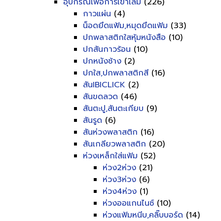
อุปกรณ์เพื่อการเข้าเล่ม
(226)
กาวแผ่น
(4)
น็อดยึดแฟ้ม,หมุดยึดแฟ้ม
(33)
ปกพลาสติกใสหุ้มหนังสือ
(10)
ปกสันกาวร้อน
(10)
ปกหนังช้าง
(2)
ปกใส,ปกพลาสติกสี
(16)
สันIBICLICK
(2)
สันขดลวด
(46)
สันตะปู,สันตะเกียบ
(9)
สันรูด
(6)
สันห่วงพลาสติก
(16)
สันเกลียวพลาสติก
(20)
ห่วงเหล็กใส่แฟ้ม
(52)
ห่วง2ห่วง
(21)
ห่วง3ห่วง
(6)
ห่วง4ห่วง
(1)
ห่วงออแกนไนซ์
(10)
ห่วงแฟ้มหนีบ,คลิ๊บบอร์ด
(14)