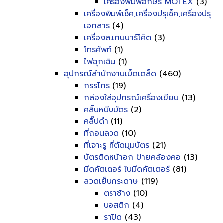
เครื่องพิมพ์อักษร MOTEX
(3)
เครื่องพิมพ์เช็ค,เครื่องปรุเช็ค,เครื่องปรุ
เอกสาร
(4)
เครื่องสแกนบาร์โค๊ต
(3)
โทรศัพท์
(1)
ไฟฉุกเฉิน
(1)
อุปกรณ์สำนักงานเบ็ดเตล็ด
(460)
กรรไกร
(19)
กล่องใส่อุปกรณ์เครื่องเขียน
(13)
คลิ๊บหนีบบัตร
(2)
คลิ๊ปดำ
(11)
ที่ถอนลวด
(10)
ที่เจาะรู ที่ตัดมุมบัตร
(21)
บัตรติดหน้าอก ป้ายคล้องคอ
(13)
มีดคัตเตอร์ ใบมีดคัตเตอร์
(81)
ลวดเย็บกระดาษ
(119)
ตราช้าง
(10)
บอสติก
(4)
ราปิด
(43)