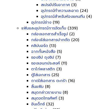
สเปรย์ปรับอากาศ
(3)
อุปกรณ์ทำความสะอาด
(24)
อุปกรณ์สำหรับห้องแคนทีน
(4)
อุปกรณ์ช่าง
(19)
แฟ้มและอุปกรณ์การจัดเก็บ
(339)
กล่องเอกสารสำเร็จรูป
(2)
กล่องใส่เอกสารปากตัด
(20)
คลิปบอร์ด
(13)
ฉากกั้นหนังสือ
(5)
ซองซิป ถุงซิป
(7)
ซองเอนกประสงค์
(11)
ตาไก่พลาสติก
(3)
ตู้ใส่เอกสาร
(25)
ถาดใส่เอกสาร ตะกร้า
(16)
ลิ้นแฟ้ม
(8)
สมุดกล่าวรายงาน
(8)
สมุดจดโทรศัพท์
(3)
อินเด็กซ์
(32)