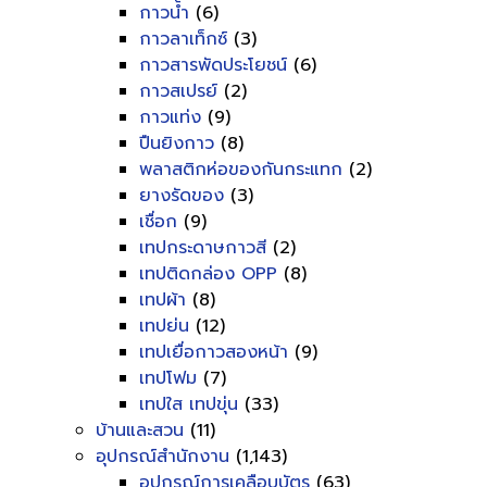
กาวน้ำ
(6)
กาวลาเท็กซ์
(3)
กาวสารพัดประโยชน์
(6)
กาวสเปรย์
(2)
กาวแท่ง
(9)
ปืนยิงกาว
(8)
พลาสติกห่อของกันกระแทก
(2)
ยางรัดของ
(3)
เชื่อก
(9)
เทปกระดาษกาวสี
(2)
เทปติดกล่อง OPP
(8)
เทปผ้า
(8)
เทปย่น
(12)
เทปเยื่อกาวสองหน้า
(9)
เทปโฟม
(7)
เทปใส เทปขุ่น
(33)
บ้านและสวน
(11)
อุปกรณ์สำนักงาน
(1,143)
อุปกรณ์การเคลือบบัตร
(63)