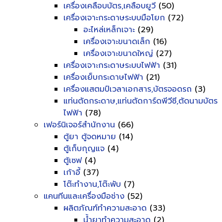
เครื่องเคลือบบัตร,เคลือบยูวี
(50)
เครื่องเจาะกระดาษระบบมือโยก
(72)
อะไหล่เหล็กเจาะ
(29)
เครื่องเจาะขนาดเล็ก
(16)
เครื่องเจาะขนาดใหญ่
(27)
เครื่องเจาะกระดาษระบบไฟฟ้า
(31)
เครื่องเย็บกระดาษไฟฟ้า
(21)
เครื่องแสตมป์เวลาเอกสาร,บัตรจอดรถ
(3)
แท่นตัดกระดาษ,แท่นตัดการ์ดพีวีซี,ตัดนามบัตร
ไฟฟ้า
(78)
เฟอร์นิเจอร์สำนักงาน
(66)
ตู้ยา ตู้จดหมาย
(14)
ตู้เก็บกุญแจ
(4)
ตู้เซฟ
(4)
เก้าอี้
(37)
โต๊ะทำงาน,โต๊ะพับ
(7)
แคนทีนและเครื่องมือช่าง
(52)
ผลิตภัณฑ์ทำความสะอาด
(33)
น้ำยาทำความสะอาด
(2)