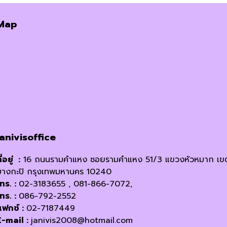
price
price
was:
is:
Map
฿288.00.
฿259.00.
janivisoffice
ี่อยู่ :
16 ถนนรามคำแหง ซอยรามคำแหง 51/3 แขวงหัวหมาก เข
บางกะปิ กรุงเทพมหานคร 10240
โทร. :
02-3183655 , 081-866-7072,
โทร. :
086-792-2552
แฟกซ์ :
02-7187449
E-mail :
janivis2008@hotmail.com