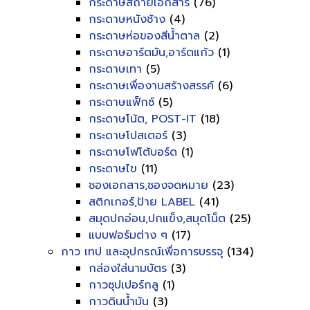
กระดาษสีถ่ายเอกสาร
(76)
กระดาษหนังช้าง
(4)
กระดาษห่อของสีน้ำตาล
(2)
กระดาษอาร์ตมัน,อาร์ตแก้ว
(1)
กระดาษเทา
(5)
กระดาษเพื่องานสร้างสรรค์
(6)
กระดาษแฟ็กซ์
(5)
กระดาษโน้ต, POST-IT
(18)
กระดาษโปสเตอร์
(3)
กระดาษโฟโต้บอร์ด
(1)
กระดาษไข
(11)
ซองเอกสาร,ซองจดหมาย
(23)
สติกเกอร์,ป้าย LABEL
(41)
สมุดปกอ่อน,ปกแข็ง,สมุดโน็ต
(25)
แบบฟอร์มต่าง ๆ
(17)
กาว เทป และอุปกรณ์เพื่อการบรรจุ
(134)
กล่องใส่นามบัตร
(3)
กาวซุปเปอร์กลู
(1)
กาวดินน้ำมัน
(3)