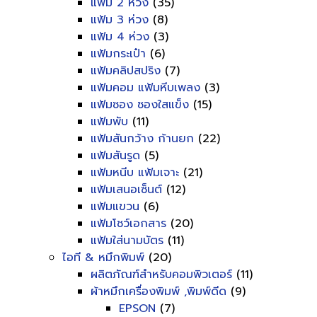
แฟ้ม 2 ห่วง
(35)
แฟ้ม 3 ห่วง
(8)
แฟ้ม 4 ห่วง
(3)
แฟ้มกระเป๋า
(6)
แฟ้มคลิปสปริง
(7)
แฟ้มคอม แฟ้มหีบเพลง
(3)
แฟ้มซอง ซองใสแข็ง
(15)
แฟ้มพับ
(11)
แฟ้มสันกว้าง ก้านยก
(22)
แฟ้มสันรูด
(5)
แฟ้มหนีบ แฟ้มเจาะ
(21)
แฟ้มเสนอเซ็นต์
(12)
แฟ้มแขวน
(6)
แฟ้มโชว์เอกสาร
(20)
แฟ้มใส่นามบัตร
(11)
ไอที & หมึกพิมพ์
(20)
ผลิตภัณฑ์สำหรับคอมพิวเตอร์
(11)
ผ้าหมึกเครื่องพิมพ์ ,พิมพ์ดีด
(9)
EPSON
(7)