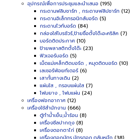
อุปกรณ์เพื่อการประชุมและนำเสนอ
(195)
กระดานฟลิบชาร์ท , กระดาษฟลิปชาร์ท
(12)
กระดานอิเล็กทรอนิกส์บอร์ด
(5)
กระดานไวท์บอร์ด
(84)
กล่องใส่โบรชัวร์,ป้ายชื่อตั้งโต๊ะอะคริลิค
(7)
บอร์ดติดประกาศ
(10)
ป้ายพลาสติกตั้งโต๊ะ
(23)
ฟิวเจอร์บอร์ด
(5)
เม็ดแม่เหล็กติดบอร์ด , หมุดติดบอร์ด
(10)
เลเซอร์พ้อยท์เตอร์
(6)
เสากั้นทางเดิน
(2)
แผ่นใส , กรอบแผ่นใส
(7)
โฟมยาง , โฟมแผ่น
(24)
เครื่องฟอกอากาศ
(12)
เครื่องใช้สำนักงาน
(666)
ตู้ทำน้ำเย็น,น้ำร้อน
(8)
เครื่องซีลปากถุง
(8)
เครื่องตอกตาไก่
(8)
เครื่องตอกบัตร,บัตรตอก,ตลับหมึก
(38)