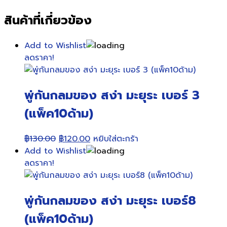
สินค้าที่เกี่ยวข้อง
Add to Wishlist
ลดราคา!
พู่กันกลมของ สง่า มะยุระ เบอร์ 3
(แพ็ค10ด้าม)
Original
Current
฿
130.00
฿
120.00
หยิบใส่ตะกร้า
price
price
Add to Wishlist
was:
is:
ลดราคา!
฿130.00.
฿120.00.
พู่กันกลมของ สง่า มะยุระ เบอร์8
(แพ็ค10ด้าม)