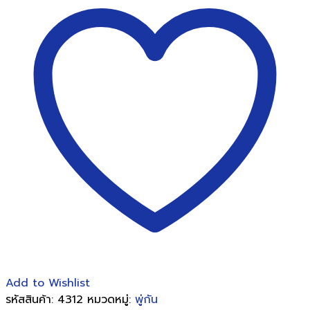
20
ของ
สง่า
มยุระ
(5
ด้าม/
แพ็ค)
ชิ้น
Add to Wishlist
รหัสสินค้า:
4312
หมวดหมู่:
พู่กัน