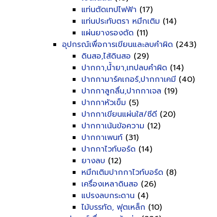
แท่นตัดเทปไฟฟ้า
(17)
แท่นประทับตรา หมึกเติม
(14)
แผ่นยางรองตัด
(11)
อุปกรณ์เพื่อการเขียนและลบคำผิด
(243)
ดินสอ,ไส้ดินสอ
(29)
ปากกา,น้ำยา,เทปลบคำผิด
(14)
ปากกามาร์คเกอร์,ปากกาเคมี
(40)
ปากกาลูกลื่น,ปากกาเจล
(19)
ปากกาหัวเข็ม
(5)
ปากกาเขียนแผ่นใส/ซีดี
(20)
ปากกาเน้นข้อความ
(12)
ปากกาเพนท์
(31)
ปากกาไวท์บอร์ด
(14)
ยางลบ
(12)
หมึกเติมปากกาไวท์บอร์ด
(8)
เครื่องเหลาดินสอ
(26)
แปรงลบกระดาน
(4)
ไม้บรรทัด, ฟุตเหล็ก
(10)