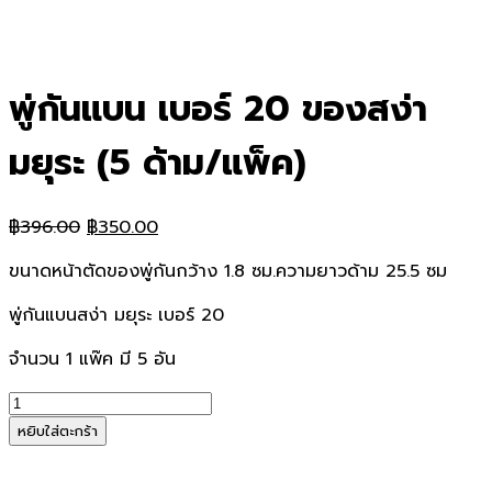
พู่กันแบน เบอร์ 20 ของสง่า
มยุระ (5 ด้าม/แพ็ค)
Original
Current
฿
396.00
฿
350.00
price
price
ขนาดหน้าตัดของพู่กันกว้าง 1.8 ซม.ความยาวด้าม 25.5 ซม
was:
is:
฿396.00.
฿350.00.
พู่กันแบนสง่า มยุระ เบอร์ 20
จำนวน 1 แพ๊ค มี 5 อัน
จำนวน
พู่กัน
หยิบใส่ตะกร้า
แบน
เบอร์