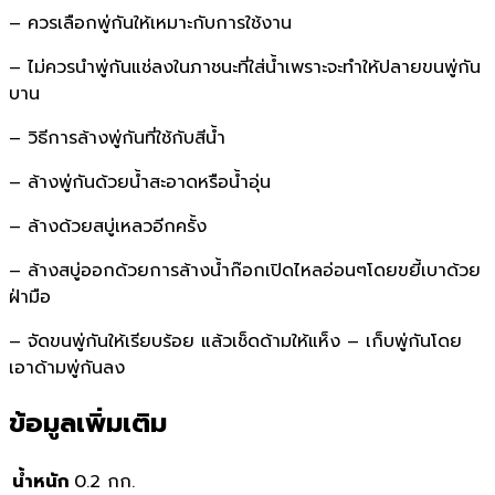
– ควรเลือกพู่กันให้เหมาะกับการใช้งาน
– ไม่ควรนำพู่กันแช่ลงในภาชนะที่ใส่น้ำเพราะจะทำให้ปลายขนพู่กัน
บาน
– วิธีการล้างพู่กันที่ใช้กับสีน้ำ
– ล้างพู่กันด้วยน้ำสะอาดหรือน้ำอุ่น
– ล้างด้วยสบู่เหลวอีกครั้ง
– ล้างสบู่ออกด้วยการล้างน้ำก๊อกเปิดไหลอ่อนๆโดยขยี้เบาด้วย
ฝ่ามือ
– จัดขนพู่กันให้เรียบร้อย แล้วเช็ดด้ามให้แห็ง – เก็บพู่กันโดย
เอาด้ามพู่กันลง
ข้อมูลเพิ่มเติม
น้ำหนัก
0.2 กก.