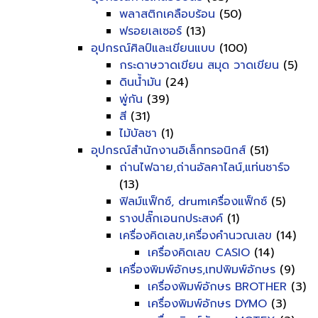
พลาสติกเคลือบร้อน
(50)
ฟรอยเลเซอร์
(13)
อุปกรณ์ศิลป์และเขียนแบบ
(100)
กระดาษวาดเขียน สมุด วาดเขียน
(5)
ดินน้ำมัน
(24)
พู่กัน
(39)
สี
(31)
ไม้บัลชา
(1)
อุปกรณ์สำนักงานอิเล็กทรอนิกส์
(51)
ถ่านไฟฉาย,ถ่านอัลคาไลน์,แท่นชาร์จ
(13)
ฟิลม์แฟ็กซ์, drumเครื่องแฟ็กซ์
(5)
รางปลั๊กเอนกประสงค์
(1)
เครื่องคิดเลข,เครื่องคำนวณเลข
(14)
เครื่องคิดเลข CASIO
(14)
เครื่องพิมพ์อักษร,เทปพิมพ์อักษร
(9)
เครื่องพิมพ์อักษร BROTHER
(3)
เครื่องพิมพ์อักษร DYMO
(3)