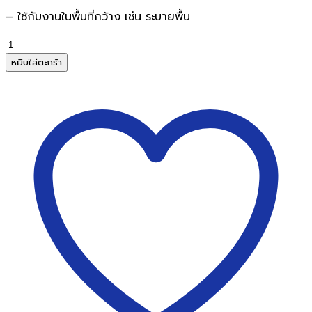
– ใช้กับงานในพื้นที่กว้าง เช่น ระบายพื้น
จำนวน
พู่กัน
หยิบใส่ตะกร้า
แบน
เบอร์
4
ของ
สง่า
มยุระ
10ด้าม/
แพ็ค
ชิ้น