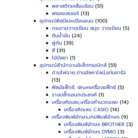
พลาสติกเคลือบร้อน
(51)
ฟรอยเลเซอร์
(13)
อุปกรณ์ศิลป์และเขียนแบบ
(100)
กระดาษวาดเขียน สมุด วาดเขียน
(5)
ดินน้ำมัน
(24)
พู่กัน
(39)
สี
(31)
ไม้บัลชา
(1)
อุปกรณ์สำนักงานอิเล็กทรอนิกส์
(51)
ถ่านไฟฉาย,ถ่านอัลคาไลน์,แท่นชาร์จ
(13)
ฟิลม์แฟ็กซ์, drumเครื่องแฟ็กซ์
(5)
รางปลั๊กเอนกประสงค์
(1)
เครื่องคิดเลข,เครื่องคำนวณเลข
(14)
เครื่องคิดเลข CASIO
(14)
เครื่องพิมพ์อักษร,เทปพิมพ์อักษร
(9)
เครื่องพิมพ์อักษร BROTHER
(3)
เครื่องพิมพ์อักษร DYMO
(3)