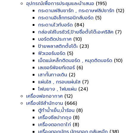
อุปกรณ์เพื่อการประชุมและนำเสนอ
(195)
กระดานฟลิบชาร์ท , กระดาษฟลิปชาร์ท
(12)
กระดานอิเล็กทรอนิกส์บอร์ด
(5)
กระดานไวท์บอร์ด
(84)
กล่องใส่โบรชัวร์,ป้ายชื่อตั้งโต๊ะอะคริลิค
(7)
บอร์ดติดประกาศ
(10)
ป้ายพลาสติกตั้งโต๊ะ
(23)
ฟิวเจอร์บอร์ด
(5)
เม็ดแม่เหล็กติดบอร์ด , หมุดติดบอร์ด
(10)
เลเซอร์พ้อยท์เตอร์
(6)
เสากั้นทางเดิน
(2)
แผ่นใส , กรอบแผ่นใส
(7)
โฟมยาง , โฟมแผ่น
(24)
เครื่องฟอกอากาศ
(12)
เครื่องใช้สำนักงาน
(666)
ตู้ทำน้ำเย็น,น้ำร้อน
(8)
เครื่องซีลปากถุง
(8)
เครื่องตอกตาไก่
(8)
เครื่องตอกบัตร,บัตรตอก,ตลับหมึก
(38)