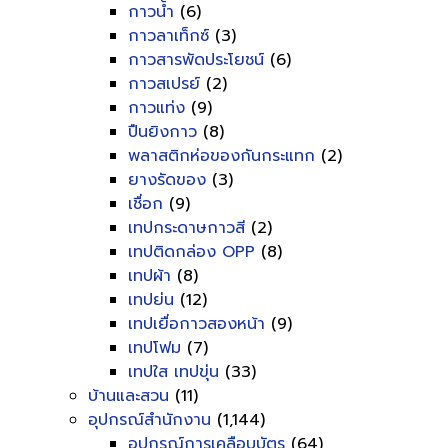
กาวน้ำ
(6)
กาวลาเท็กซ์
(3)
กาวสารพัดประโยชน์
(6)
กาวสเปรย์
(2)
กาวแท่ง
(9)
ปืนยิงกาว
(8)
พลาสติกห่อของกันกระแทก
(2)
ยางรัดของ
(3)
เชื่อก
(9)
เทปกระดาษกาวสี
(2)
เทปติดกล่อง OPP
(8)
เทปผ้า
(8)
เทปย่น
(12)
เทปเยื่อกาวสองหน้า
(9)
เทปโฟม
(7)
เทปใส เทปขุ่น
(33)
บ้านและสวน
(11)
อุปกรณ์สำนักงาน
(1,144)
อุปกรณ์การเคลือบบัตร
(64)