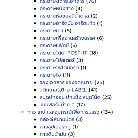
กระดาษสีถ่ายเอกสาร
(76)
กระดาษหนังช้าง
(4)
กระดาษห่อของสีน้ำตาล
(2)
กระดาษอาร์ตมัน,อาร์ตแก้ว
(1)
กระดาษเทา
(5)
กระดาษเพื่องานสร้างสรรค์
(6)
กระดาษแฟ็กซ์
(5)
กระดาษโน้ต, POST-IT
(18)
กระดาษโปสเตอร์
(3)
กระดาษโฟโต้บอร์ด
(1)
กระดาษไข
(11)
ซองเอกสาร,ซองจดหมาย
(23)
สติกเกอร์,ป้าย LABEL
(41)
สมุดปกอ่อน,ปกแข็ง,สมุดโน็ต
(25)
แบบฟอร์มต่าง ๆ
(17)
กาว เทป และอุปกรณ์เพื่อการบรรจุ
(134)
กล่องใส่นามบัตร
(3)
กาวซุปเปอร์กลู
(1)
กาวดินน้ำมัน
(3)