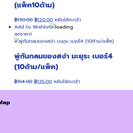
(แพ็ค10ด้าม)
Original
Current
฿
130.00
฿
120.00
หยิบใส่ตะกร้า
price
price
Add to Wishlist
was:
is:
ลดราคา!
฿130.00.
฿120.00.
พู่กันกลมของสง่า มะยุระ เบอร์4
(10ด้าม/แพ็ค)
Original
Current
฿
154.00
฿
135.00
หยิบใส่ตะกร้า
price
price
was:
is:
Map
฿154.00.
฿135.00.