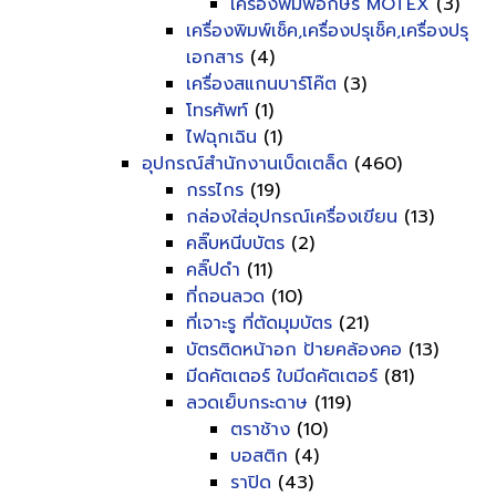
เครื่องพิมพ์อักษร MOTEX
(3)
เครื่องพิมพ์เช็ค,เครื่องปรุเช็ค,เครื่องปรุ
เอกสาร
(4)
เครื่องสแกนบาร์โค๊ต
(3)
โทรศัพท์
(1)
ไฟฉุกเฉิน
(1)
อุปกรณ์สำนักงานเบ็ดเตล็ด
(460)
กรรไกร
(19)
กล่องใส่อุปกรณ์เครื่องเขียน
(13)
คลิ๊บหนีบบัตร
(2)
คลิ๊ปดำ
(11)
ที่ถอนลวด
(10)
ที่เจาะรู ที่ตัดมุมบัตร
(21)
บัตรติดหน้าอก ป้ายคล้องคอ
(13)
มีดคัตเตอร์ ใบมีดคัตเตอร์
(81)
ลวดเย็บกระดาษ
(119)
ตราช้าง
(10)
บอสติก
(4)
ราปิด
(43)