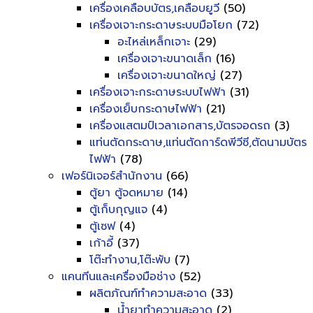
เครื่องเคลือบบัตร,เคลือบยูวี
(50)
เครื่องเจาะกระดาษระบบมือโยก
(72)
อะไหล่เหล็กเจาะ
(29)
เครื่องเจาะขนาดเล็ก
(16)
เครื่องเจาะขนาดใหญ่
(27)
เครื่องเจาะกระดาษระบบไฟฟ้า
(31)
เครื่องเย็บกระดาษไฟฟ้า
(21)
เครื่องแสตมป์เวลาเอกสาร,บัตรจอดรถ
(3)
แท่นตัดกระดาษ,แท่นตัดการ์ดพีวีซี,ตัดนามบัตร
ไฟฟ้า
(78)
เฟอร์นิเจอร์สำนักงาน
(66)
ตู้ยา ตู้จดหมาย
(14)
ตู้เก็บกุญแจ
(4)
ตู้เซฟ
(4)
เก้าอี้
(37)
โต๊ะทำงาน,โต๊ะพับ
(7)
แคนทีนและเครื่องมือช่าง
(52)
ผลิตภัณฑ์ทำความสะอาด
(33)
น้ำยาทำความสะอาด
(2)