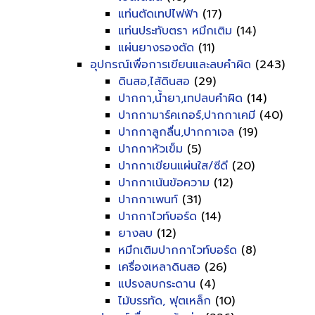
แท่นตัดเทปไฟฟ้า
(17)
แท่นประทับตรา หมึกเติม
(14)
แผ่นยางรองตัด
(11)
อุปกรณ์เพื่อการเขียนและลบคำผิด
(243)
ดินสอ,ไส้ดินสอ
(29)
ปากกา,น้ำยา,เทปลบคำผิด
(14)
ปากกามาร์คเกอร์,ปากกาเคมี
(40)
ปากกาลูกลื่น,ปากกาเจล
(19)
ปากกาหัวเข็ม
(5)
ปากกาเขียนแผ่นใส/ซีดี
(20)
ปากกาเน้นข้อความ
(12)
ปากกาเพนท์
(31)
ปากกาไวท์บอร์ด
(14)
ยางลบ
(12)
หมึกเติมปากกาไวท์บอร์ด
(8)
เครื่องเหลาดินสอ
(26)
แปรงลบกระดาน
(4)
ไม้บรรทัด, ฟุตเหล็ก
(10)