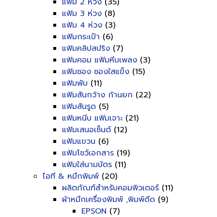
แฟ้ม 2 ห่วง
(35)
แฟ้ม 3 ห่วง
(8)
แฟ้ม 4 ห่วง
(3)
แฟ้มกระเป๋า
(6)
แฟ้มคลิปสปริง
(7)
แฟ้มคอม แฟ้มหีบเพลง
(3)
แฟ้มซอง ซองใสแข็ง
(15)
แฟ้มพับ
(11)
แฟ้มสันกว้าง ก้านยก
(22)
แฟ้มสันรูด
(5)
แฟ้มหนีบ แฟ้มเจาะ
(21)
แฟ้มเสนอเซ็นต์
(12)
แฟ้มแขวน
(6)
แฟ้มโชว์เอกสาร
(19)
แฟ้มใส่นามบัตร
(11)
ไอที & หมึกพิมพ์
(20)
ผลิตภัณฑ์สำหรับคอมพิวเตอร์
(11)
ผ้าหมึกเครื่องพิมพ์ ,พิมพ์ดีด
(9)
EPSON
(7)