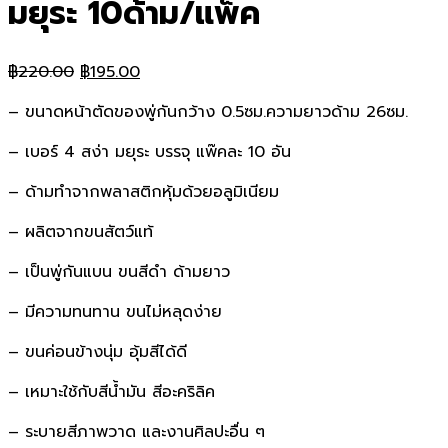
มยุระ 10ด้าม/แพ็ค
Original
Current
฿
220.00
฿
195.00
price
price
– ขนาดหน้าตัดของพู่กันกว้าง 0.5ซม.ความยาวด้าม 26ซม.
was:
is:
฿220.00.
฿195.00.
– เบอร์ 4 สง่า มยุระ บรรจุ แพ๊คละ 10 อัน
– ด้ามทำจากพลาสติกหุ้มด้วยอลูมิเนียม
– ผลิตจากขนสัตว์แท้
– เป็นพู่กันแบน ขนสีดำ ด้ามยาว
– มีความทนทาน ขนไม่หลุดง่าย
– ขนค่อนข้างนุ่ม อุ้มสีได้ดี
– เหมาะใช้กับสีน้ำมัน สีอะคริลิค
– ระบายสีภาพวาด และงานศิลปะอื่น ๆ