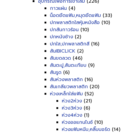
อุปกรณ์เพื่อการเข้าเล่ม
(226)
กาวแผ่น
(4)
น็อดยึดแฟ้ม,หมุดยึดแฟ้ม
(33)
ปกพลาสติกใสหุ้มหนังสือ
(10)
ปกสันกาวร้อน
(10)
ปกหนังช้าง
(2)
ปกใส,ปกพลาสติกสี
(16)
สันIBICLICK
(2)
สันขดลวด
(46)
สันตะปู,สันตะเกียบ
(9)
สันรูด
(6)
สันห่วงพลาสติก
(16)
สันเกลียวพลาสติก
(20)
ห่วงเหล็กใส่แฟ้ม
(52)
ห่วง2ห่วง
(21)
ห่วง3ห่วง
(6)
ห่วง4ห่วง
(1)
ห่วงออแกนไนซ์
(10)
ห่วงแฟ้มหนีบ,คลิ๊บบอร์ด
(14)