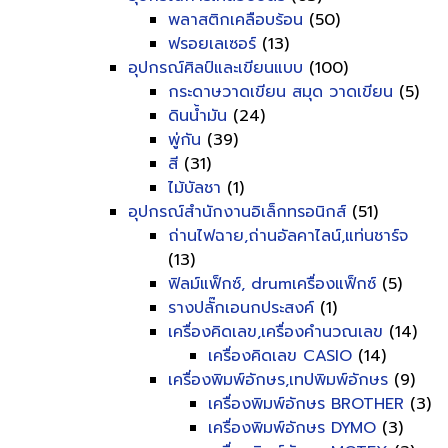
พลาสติกเคลือบร้อน
(50)
ฟรอยเลเซอร์
(13)
อุปกรณ์ศิลป์และเขียนแบบ
(100)
กระดาษวาดเขียน สมุด วาดเขียน
(5)
ดินน้ำมัน
(24)
พู่กัน
(39)
สี
(31)
ไม้บัลชา
(1)
อุปกรณ์สำนักงานอิเล็กทรอนิกส์
(51)
ถ่านไฟฉาย,ถ่านอัลคาไลน์,แท่นชาร์จ
(13)
ฟิลม์แฟ็กซ์, drumเครื่องแฟ็กซ์
(5)
รางปลั๊กเอนกประสงค์
(1)
เครื่องคิดเลข,เครื่องคำนวณเลข
(14)
เครื่องคิดเลข CASIO
(14)
เครื่องพิมพ์อักษร,เทปพิมพ์อักษร
(9)
เครื่องพิมพ์อักษร BROTHER
(3)
เครื่องพิมพ์อักษร DYMO
(3)