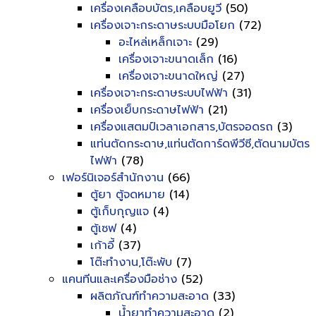
เครื่องเคลือบบัตร,เคลือบยูวี
(50)
เครื่องเจาะกระดาษระบบมือโยก
(72)
อะไหล่เหล็กเจาะ
(29)
เครื่องเจาะขนาดเล็ก
(16)
เครื่องเจาะขนาดใหญ่
(27)
เครื่องเจาะกระดาษระบบไฟฟ้า
(31)
เครื่องเย็บกระดาษไฟฟ้า
(21)
เครื่องแสตมป์เวลาเอกสาร,บัตรจอดรถ
(3)
แท่นตัดกระดาษ,แท่นตัดการ์ดพีวีซี,ตัดนามบัตร
ไฟฟ้า
(78)
เฟอร์นิเจอร์สำนักงาน
(66)
ตู้ยา ตู้จดหมาย
(14)
ตู้เก็บกุญแจ
(4)
ตู้เซฟ
(4)
เก้าอี้
(37)
โต๊ะทำงาน,โต๊ะพับ
(7)
แคนทีนและเครื่องมือช่าง
(52)
ผลิตภัณฑ์ทำความสะอาด
(33)
น้ำยาทำความสะอาด
(2)