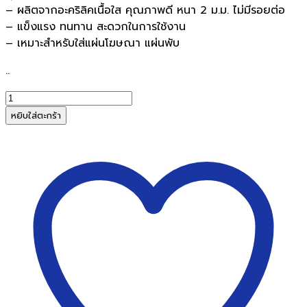
– ผลิตจากอะคริลิคเนื้อใส คุณภาพดี หนา 2 ม.ม. ไม่มีรอยต่อ
– แข็งแรง ทนทาน สะดวกในการใช้งาน
– เหมาะสำหรับใส่แผ่นโฆษณา แผ่นพับ
..
จำนวน
ป้า
หยิบใส่ตะกร้า
ยอะค
ริ
ลิ
ค
ตั้ง
โต๊ะ
รูป
ตัว
L
ขนาด
6x4นิ้ว