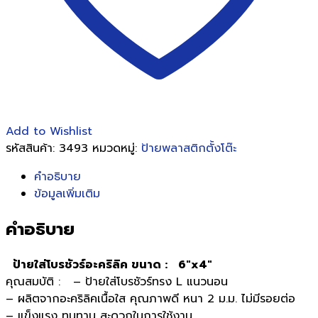
แนว
นอน
(ID-
110)
ชิ้น
Add to Wishlist
รหัสสินค้า:
3493
หมวดหมู่:
ป้ายพลาสติกตั้งโต๊ะ
คำอธิบาย
ข้อมูลเพิ่มเติม
คำอธิบาย
ป้ายใส่โบรชัวร์อะคริลิค ขนาด : 6″x4″
คุณสมบัติ : – ป้ายใส่โบรชัวร์ทรง L แนวนอน
– ผลิตจากอะคริลิคเนื้อใส คุณภาพดี หนา 2 ม.ม. ไม่มีรอยต่อ
– แข็งแรง ทนทาน สะดวกในการใช้งาน