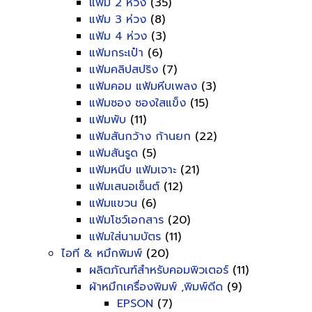
แฟ้ม 2 ห่วง
(35)
แฟ้ม 3 ห่วง
(8)
แฟ้ม 4 ห่วง
(3)
แฟ้มกระเป๋า
(6)
แฟ้มคลิปสปริง
(7)
แฟ้มคอม แฟ้มหีบเพลง
(3)
แฟ้มซอง ซองใสแข็ง
(15)
แฟ้มพับ
(11)
แฟ้มสันกว้าง ก้านยก
(22)
แฟ้มสันรูด
(5)
แฟ้มหนีบ แฟ้มเจาะ
(21)
แฟ้มเสนอเซ็นต์
(12)
แฟ้มแขวน
(6)
แฟ้มโชว์เอกสาร
(20)
แฟ้มใส่นามบัตร
(11)
ไอที & หมึกพิมพ์
(20)
ผลิตภัณฑ์สำหรับคอมพิวเตอร์
(11)
ผ้าหมึกเครื่องพิมพ์ ,พิมพ์ดีด
(9)
EPSON
(7)