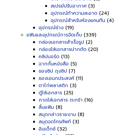
สเปรย์ปรับอากาศ
(3)
อุปกรณ์ทำความสะอาด
(24)
อุปกรณ์สำหรับห้องแคนทีน
(4)
อุปกรณ์ช่าง
(19)
แฟ้มและอุปกรณ์การจัดเก็บ
(339)
กล่องเอกสารสำเร็จรูป
(2)
กล่องใส่เอกสารปากตัด
(20)
คลิปบอร์ด
(13)
ฉากกั้นหนังสือ
(5)
ซองซิป ถุงซิป
(7)
ซองเอนกประสงค์
(11)
ตาไก่พลาสติก
(3)
ตู้ใส่เอกสาร
(25)
ถาดใส่เอกสาร ตะกร้า
(16)
ลิ้นแฟ้ม
(8)
สมุดกล่าวรายงาน
(8)
สมุดจดโทรศัพท์
(3)
อินเด็กซ์
(32)