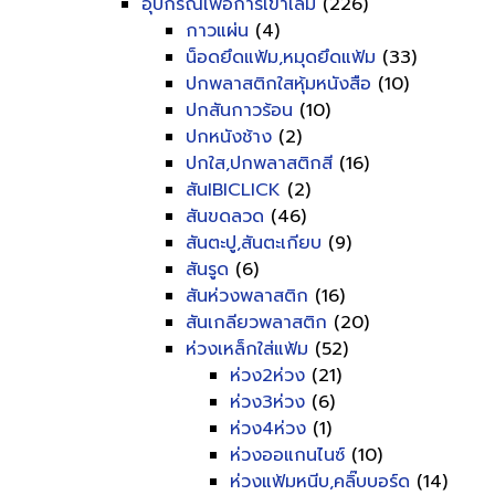
อุปกรณ์เพื่อการเข้าเล่ม
(226)
กาวแผ่น
(4)
น็อดยึดแฟ้ม,หมุดยึดแฟ้ม
(33)
ปกพลาสติกใสหุ้มหนังสือ
(10)
ปกสันกาวร้อน
(10)
ปกหนังช้าง
(2)
ปกใส,ปกพลาสติกสี
(16)
สันIBICLICK
(2)
สันขดลวด
(46)
สันตะปู,สันตะเกียบ
(9)
สันรูด
(6)
สันห่วงพลาสติก
(16)
สันเกลียวพลาสติก
(20)
ห่วงเหล็กใส่แฟ้ม
(52)
ห่วง2ห่วง
(21)
ห่วง3ห่วง
(6)
ห่วง4ห่วง
(1)
ห่วงออแกนไนซ์
(10)
ห่วงแฟ้มหนีบ,คลิ๊บบอร์ด
(14)