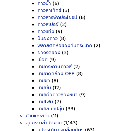
กาวน้ำ
(6)
กาวลาเท็กซ์
(3)
กาวสารพัดประโยชน์
(6)
กาวสเปรย์
(2)
กาวแท่ง
(9)
ปืนยิงกาว
(8)
พลาสติกห่อของกันกระแทก
(2)
ยางรัดของ
(3)
เชื่อก
(9)
เทปกระดาษกาวสี
(2)
เทปติดกล่อง OPP
(8)
เทปผ้า
(8)
เทปย่น
(12)
เทปเยื่อกาวสองหน้า
(9)
เทปโฟม
(7)
เทปใส เทปขุ่น
(33)
บ้านและสวน
(11)
อุปกรณ์สำนักงาน
(1,143)
อุปกรณ์การเคลือบบัตร
(63)