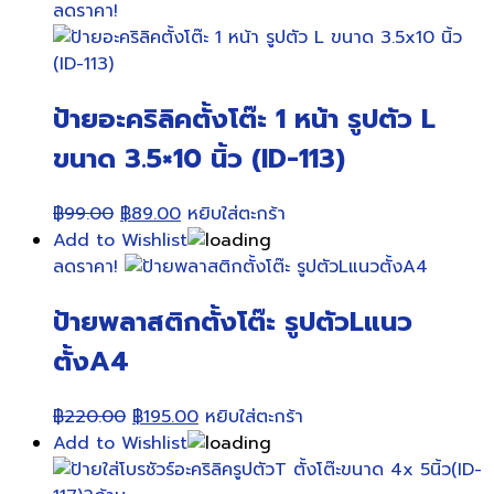
ลดราคา!
ป้ายอะคริลิคตั้งโต๊ะ 1 หน้า รูปตัว L
ขนาด 3.5×10 นิ้ว (ID-113)
Original
Current
฿
99.00
฿
89.00
หยิบใส่ตะกร้า
price
price
Add to Wishlist
was:
is:
ลดราคา!
฿99.00.
฿89.00.
ป้ายพลาสติกตั้งโต๊ะ รูปตัวLแนว
ตั้งA4
Original
Current
฿
220.00
฿
195.00
หยิบใส่ตะกร้า
price
price
Add to Wishlist
was:
is: