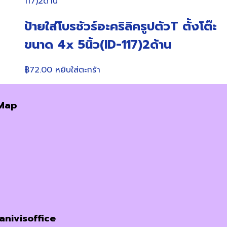
฿220.00.
฿195.00.
ป้ายใส่โบรชัวร์อะคริลิครูปตัวT ตั้งโต๊ะ
ขนาด 4x 5นิ้ว(ID-117)2ด้าน
฿
72.00
หยิบใส่ตะกร้า
Map
janivisoffice