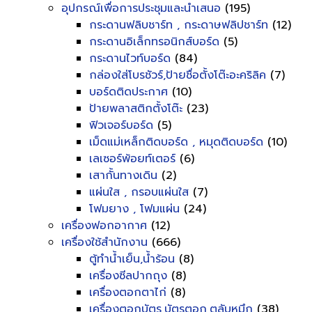
อุปกรณ์เพื่อการประชุมและนำเสนอ
(195)
กระดานฟลิบชาร์ท , กระดาษฟลิปชาร์ท
(12)
กระดานอิเล็กทรอนิกส์บอร์ด
(5)
กระดานไวท์บอร์ด
(84)
กล่องใส่โบรชัวร์,ป้ายชื่อตั้งโต๊ะอะคริลิค
(7)
บอร์ดติดประกาศ
(10)
ป้ายพลาสติกตั้งโต๊ะ
(23)
ฟิวเจอร์บอร์ด
(5)
เม็ดแม่เหล็กติดบอร์ด , หมุดติดบอร์ด
(10)
เลเซอร์พ้อยท์เตอร์
(6)
เสากั้นทางเดิน
(2)
แผ่นใส , กรอบแผ่นใส
(7)
โฟมยาง , โฟมแผ่น
(24)
เครื่องฟอกอากาศ
(12)
เครื่องใช้สำนักงาน
(666)
ตู้ทำน้ำเย็น,น้ำร้อน
(8)
เครื่องซีลปากถุง
(8)
เครื่องตอกตาไก่
(8)
เครื่องตอกบัตร,บัตรตอก,ตลับหมึก
(38)