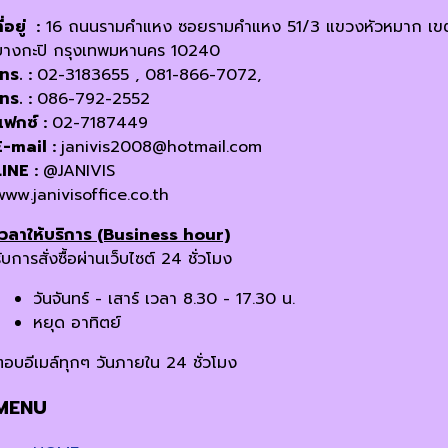
ี่อยู่ :
16 ถนนรามคำแหง ซอยรามคำแหง 51/3 แขวงหัวหมาก เข
บางกะปิ กรุงเทพมหานคร 10240
โทร. :
02-3183655 , 081-866-7072,
โทร. :
086-792-2552
แฟกซ์ :
02-7187449
E-mail :
janivis2008@hotmail.com
LINE :
@JANIVIS
www.janivisoffice.co.th
เวลาให้บริการ (Business hour)
ับการสั่งซื้อผ่านเว็บไซต์ 24 ชั่วโมง
วันจันทร์ - เสาร์ เวลา 8.30 - 17.30 น.
หยุด อาทิตย์
ตอบอีเมล์ทุกๆ วันภายใน 24 ชั่วโมง
MENU