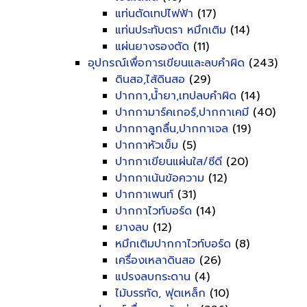
แท่นตัดเทปไฟฟ้า
(17)
แท่นประทับตรา หมึกเติม
(14)
แผ่นยางรองตัด
(11)
อุปกรณ์เพื่อการเขียนและลบคำผิด
(243)
ดินสอ,ไส้ดินสอ
(29)
ปากกา,น้ำยา,เทปลบคำผิด
(14)
ปากกามาร์คเกอร์,ปากกาเคมี
(40)
ปากกาลูกลื่น,ปากกาเจล
(19)
ปากกาหัวเข็ม
(5)
ปากกาเขียนแผ่นใส/ซีดี
(20)
ปากกาเน้นข้อความ
(12)
ปากกาเพนท์
(31)
ปากกาไวท์บอร์ด
(14)
ยางลบ
(12)
หมึกเติมปากกาไวท์บอร์ด
(8)
เครื่องเหลาดินสอ
(26)
แปรงลบกระดาน
(4)
ไม้บรรทัด, ฟุตเหล็ก
(10)