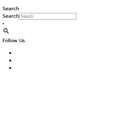
Search
Search
×
Follow Us