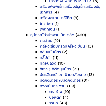
เครื่องพิมพ์อักษร MOTEX
(3)
เครื่องพิมพ์เช็ค,เครื่องปรุเช็ค,เครื่องปรุ
เอกสาร
(4)
เครื่องสแกนบาร์โค๊ต
(3)
โทรศัพท์
(1)
ไฟฉุกเฉิน
(1)
อุปกรณ์สำนักงานเบ็ดเตล็ด
(460)
กรรไกร
(19)
กล่องใส่อุปกรณ์เครื่องเขียน
(13)
คลิ๊บหนีบบัตร
(2)
คลิ๊ปดำ
(11)
ที่ถอนลวด
(10)
ที่เจาะรู ที่ตัดมุมบัตร
(21)
บัตรติดหน้าอก ป้ายคล้องคอ
(13)
มีดคัตเตอร์ ใบมีดคัตเตอร์
(81)
ลวดเย็บกระดาษ
(119)
ตราช้าง
(10)
บอสติก
(4)
ราปิด
(43)