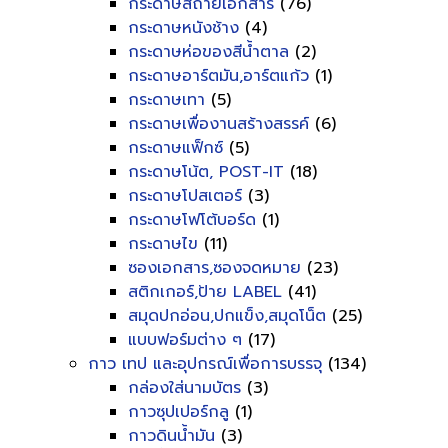
กระดาษสีถ่ายเอกสาร
(76)
กระดาษหนังช้าง
(4)
กระดาษห่อของสีน้ำตาล
(2)
กระดาษอาร์ตมัน,อาร์ตแก้ว
(1)
กระดาษเทา
(5)
กระดาษเพื่องานสร้างสรรค์
(6)
กระดาษแฟ็กซ์
(5)
กระดาษโน้ต, POST-IT
(18)
กระดาษโปสเตอร์
(3)
กระดาษโฟโต้บอร์ด
(1)
กระดาษไข
(11)
ซองเอกสาร,ซองจดหมาย
(23)
สติกเกอร์,ป้าย LABEL
(41)
สมุดปกอ่อน,ปกแข็ง,สมุดโน็ต
(25)
แบบฟอร์มต่าง ๆ
(17)
กาว เทป และอุปกรณ์เพื่อการบรรจุ
(134)
กล่องใส่นามบัตร
(3)
กาวซุปเปอร์กลู
(1)
กาวดินน้ำมัน
(3)