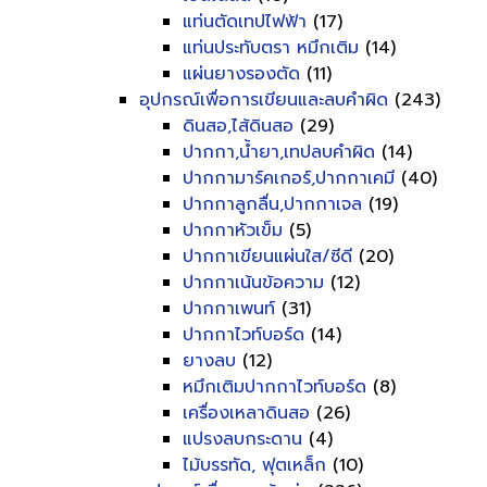
แท่นตัดเทปไฟฟ้า
(17)
แท่นประทับตรา หมึกเติม
(14)
แผ่นยางรองตัด
(11)
อุปกรณ์เพื่อการเขียนและลบคำผิด
(243)
ดินสอ,ไส้ดินสอ
(29)
ปากกา,น้ำยา,เทปลบคำผิด
(14)
ปากกามาร์คเกอร์,ปากกาเคมี
(40)
ปากกาลูกลื่น,ปากกาเจล
(19)
ปากกาหัวเข็ม
(5)
ปากกาเขียนแผ่นใส/ซีดี
(20)
ปากกาเน้นข้อความ
(12)
ปากกาเพนท์
(31)
ปากกาไวท์บอร์ด
(14)
ยางลบ
(12)
หมึกเติมปากกาไวท์บอร์ด
(8)
เครื่องเหลาดินสอ
(26)
แปรงลบกระดาน
(4)
ไม้บรรทัด, ฟุตเหล็ก
(10)