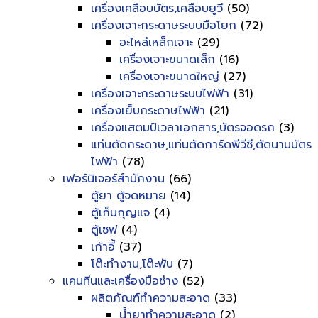
เครื่องเคลือบบัตร,เคลือบยูวี
(50)
เครื่องเจาะกระดาษระบบมือโยก
(72)
อะไหล่เหล็กเจาะ
(29)
เครื่องเจาะขนาดเล็ก
(16)
เครื่องเจาะขนาดใหญ่
(27)
เครื่องเจาะกระดาษระบบไฟฟ้า
(31)
เครื่องเย็บกระดาษไฟฟ้า
(21)
เครื่องแสตมป์เวลาเอกสาร,บัตรจอดรถ
(3)
แท่นตัดกระดาษ,แท่นตัดการ์ดพีวีซี,ตัดนามบัตร
ไฟฟ้า
(78)
เฟอร์นิเจอร์สำนักงาน
(66)
ตู้ยา ตู้จดหมาย
(14)
ตู้เก็บกุญแจ
(4)
ตู้เซฟ
(4)
เก้าอี้
(37)
โต๊ะทำงาน,โต๊ะพับ
(7)
แคนทีนและเครื่องมือช่าง
(52)
ผลิตภัณฑ์ทำความสะอาด
(33)
น้ำยาทำความสะอาด
(2)