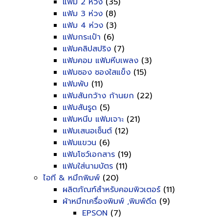
แฟ้ม 2 ห่วง
(35)
แฟ้ม 3 ห่วง
(8)
แฟ้ม 4 ห่วง
(3)
แฟ้มกระเป๋า
(6)
แฟ้มคลิปสปริง
(7)
แฟ้มคอม แฟ้มหีบเพลง
(3)
แฟ้มซอง ซองใสแข็ง
(15)
แฟ้มพับ
(11)
แฟ้มสันกว้าง ก้านยก
(22)
แฟ้มสันรูด
(5)
แฟ้มหนีบ แฟ้มเจาะ
(21)
แฟ้มเสนอเซ็นต์
(12)
แฟ้มแขวน
(6)
แฟ้มโชว์เอกสาร
(19)
แฟ้มใส่นามบัตร
(11)
ไอที & หมึกพิมพ์
(20)
ผลิตภัณฑ์สำหรับคอมพิวเตอร์
(11)
ผ้าหมึกเครื่องพิมพ์ ,พิมพ์ดีด
(9)
EPSON
(7)