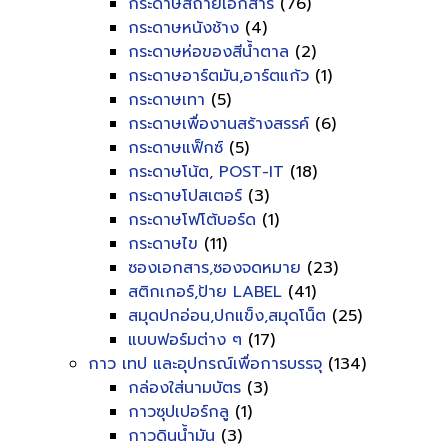
กระดาษสีถ่ายเอกสาร
(76)
กระดาษหนังช้าง
(4)
กระดาษห่อของสีน้ำตาล
(2)
กระดาษอาร์ตมัน,อาร์ตแก้ว
(1)
กระดาษเทา
(5)
กระดาษเพื่องานสร้างสรรค์
(6)
กระดาษแฟ็กซ์
(5)
กระดาษโน้ต, POST-IT
(18)
กระดาษโปสเตอร์
(3)
กระดาษโฟโต้บอร์ด
(1)
กระดาษไข
(11)
ซองเอกสาร,ซองจดหมาย
(23)
สติกเกอร์,ป้าย LABEL
(41)
สมุดปกอ่อน,ปกแข็ง,สมุดโน็ต
(25)
แบบฟอร์มต่าง ๆ
(17)
กาว เทป และอุปกรณ์เพื่อการบรรจุ
(134)
กล่องใส่นามบัตร
(3)
กาวซุปเปอร์กลู
(1)
กาวดินน้ำมัน
(3)