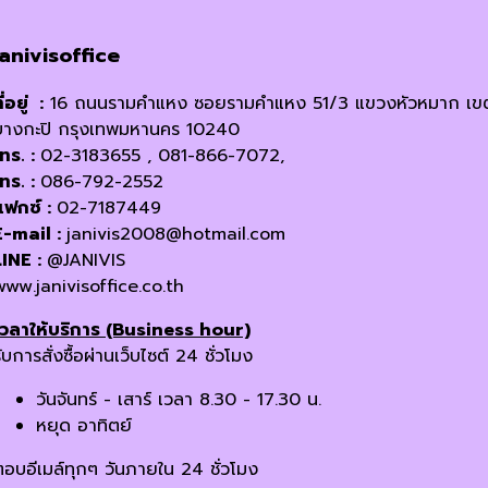
janivisoffice
ี่อยู่ :
16 ถนนรามคำแหง ซอยรามคำแหง 51/3 แขวงหัวหมาก เข
บางกะปิ กรุงเทพมหานคร 10240
โทร. :
02-3183655 , 081-866-7072,
โทร. :
086-792-2552
แฟกซ์ :
02-7187449
E-mail :
janivis2008@hotmail.com
LINE :
@JANIVIS
www.janivisoffice.co.th
เวลาให้บริการ (Business hour)
ับการสั่งซื้อผ่านเว็บไซต์ 24 ชั่วโมง
วันจันทร์ - เสาร์ เวลา 8.30 - 17.30 น.
หยุด อาทิตย์
ตอบอีเมล์ทุกๆ วันภายใน 24 ชั่วโมง