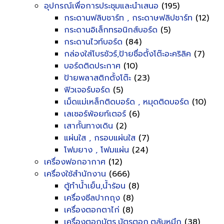
อุปกรณ์เพื่อการประชุมและนำเสนอ
(195)
กระดานฟลิบชาร์ท , กระดาษฟลิปชาร์ท
(12)
กระดานอิเล็กทรอนิกส์บอร์ด
(5)
กระดานไวท์บอร์ด
(84)
กล่องใส่โบรชัวร์,ป้ายชื่อตั้งโต๊ะอะคริลิค
(7)
บอร์ดติดประกาศ
(10)
ป้ายพลาสติกตั้งโต๊ะ
(23)
ฟิวเจอร์บอร์ด
(5)
เม็ดแม่เหล็กติดบอร์ด , หมุดติดบอร์ด
(10)
เลเซอร์พ้อยท์เตอร์
(6)
เสากั้นทางเดิน
(2)
แผ่นใส , กรอบแผ่นใส
(7)
โฟมยาง , โฟมแผ่น
(24)
เครื่องฟอกอากาศ
(12)
เครื่องใช้สำนักงาน
(666)
ตู้ทำน้ำเย็น,น้ำร้อน
(8)
เครื่องซีลปากถุง
(8)
เครื่องตอกตาไก่
(8)
เครื่องตอกบัตร,บัตรตอก,ตลับหมึก
(38)