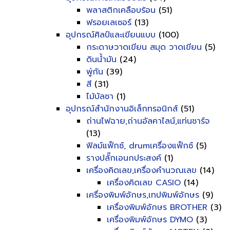
พลาสติกเคลือบร้อน
(51)
ฟรอยเลเซอร์
(13)
อุปกรณ์ศิลป์และเขียนแบบ
(100)
กระดาษวาดเขียน สมุด วาดเขียน
(5)
ดินน้ำมัน
(24)
พู่กัน
(39)
สี
(31)
ไม้บัลชา
(1)
อุปกรณ์สำนักงานอิเล็กทรอนิกส์
(51)
ถ่านไฟฉาย,ถ่านอัลคาไลน์,แท่นชาร์จ
(13)
ฟิลม์แฟ็กซ์, drumเครื่องแฟ็กซ์
(5)
รางปลั๊กเอนกประสงค์
(1)
เครื่องคิดเลข,เครื่องคำนวณเลข
(14)
เครื่องคิดเลข CASIO
(14)
เครื่องพิมพ์อักษร,เทปพิมพ์อักษร
(9)
เครื่องพิมพ์อักษร BROTHER
(3)
เครื่องพิมพ์อักษร DYMO
(3)