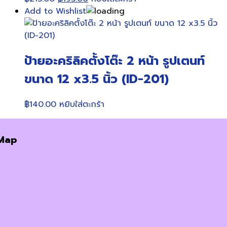
price
price
Add to Wishlist
was:
is:
฿215.00.
฿195.00.
ป้ายอะคริลิคตั้งโต๊ะ 2 หน้า รูปเตนท์
ขนาด 12 x3.5 นิ้ว (ID-201)
฿
140.00
หยิบใส่ตะกร้า
Map