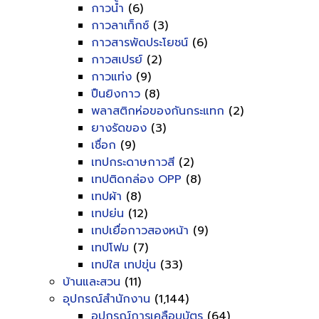
กาวน้ำ
(6)
กาวลาเท็กซ์
(3)
กาวสารพัดประโยชน์
(6)
กาวสเปรย์
(2)
กาวแท่ง
(9)
ปืนยิงกาว
(8)
พลาสติกห่อของกันกระแทก
(2)
ยางรัดของ
(3)
เชื่อก
(9)
เทปกระดาษกาวสี
(2)
เทปติดกล่อง OPP
(8)
เทปผ้า
(8)
เทปย่น
(12)
เทปเยื่อกาวสองหน้า
(9)
เทปโฟม
(7)
เทปใส เทปขุ่น
(33)
บ้านและสวน
(11)
อุปกรณ์สำนักงาน
(1,144)
อุปกรณ์การเคลือบบัตร
(64)