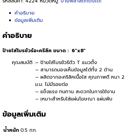
รหัสสินค้า:
4224
หมวดหมู่:
ป้ายพลาสติกตั้งโต๊ะ
คำอธิบาย
ข้อมูลเพิ่มเติม
คำอธิบาย
ป้ายใส่โบรชัวร์อะคริลิค ขนาด : 6″x8″
คุณสมบัติ :
– ป้ายใส่โบรชัวร์ตัว T แนวตั้ง
– สามารถมองเห็นข้อมูลได้ทั้ง 2 ด้าน
– ผลิตจากอะคริลิคเนื้อใส คุณภาพดี หนา 2
ม.ม. ไม่มีรอยต่อ
– แข็งแรง ทนทาน สะดวกในการใช้งาน
– เหมาะสำหรับใส่แผ่นโฆษณา แผ่นพับ
ข้อมูลเพิ่มเติม
น้ำหนัก
0.5 กก.