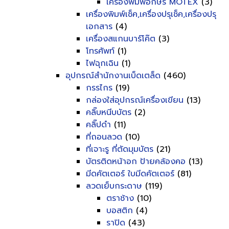
เครื่องพิมพ์อักษร MOTEX
(3)
เครื่องพิมพ์เช็ค,เครื่องปรุเช็ค,เครื่องปรุ
เอกสาร
(4)
เครื่องสแกนบาร์โค๊ต
(3)
โทรศัพท์
(1)
ไฟฉุกเฉิน
(1)
อุปกรณ์สำนักงานเบ็ดเตล็ด
(460)
กรรไกร
(19)
กล่องใส่อุปกรณ์เครื่องเขียน
(13)
คลิ๊บหนีบบัตร
(2)
คลิ๊ปดำ
(11)
ที่ถอนลวด
(10)
ที่เจาะรู ที่ตัดมุมบัตร
(21)
บัตรติดหน้าอก ป้ายคล้องคอ
(13)
มีดคัตเตอร์ ใบมีดคัตเตอร์
(81)
ลวดเย็บกระดาษ
(119)
ตราช้าง
(10)
บอสติก
(4)
ราปิด
(43)