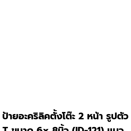
ป้ายอะคริลิคตั้งโต๊ะ 2 หน้า รูปตัว
T ขนาด 6x 8นิ้ว (ID-121) แนว