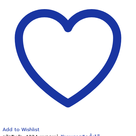
ริ
ลิ
ค
ตั้ง
โต๊ะ
2
หน้า
รูป
ตัว
T
ขนาด
6x
8นิ้ว
(ID-
121)
แนว
ตั้ง
ชิ้น
Add to Wishlist