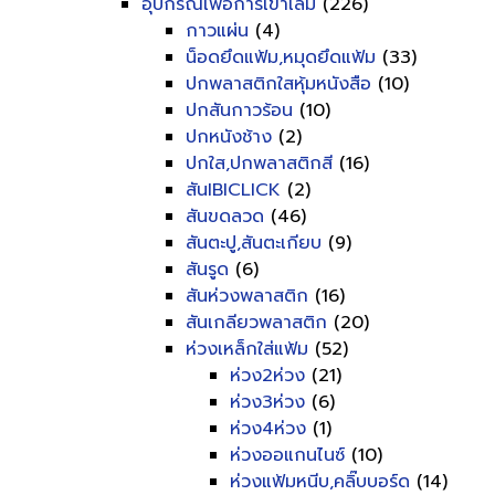
อุปกรณ์เพื่อการเข้าเล่ม
(226)
กาวแผ่น
(4)
น็อดยึดแฟ้ม,หมุดยึดแฟ้ม
(33)
ปกพลาสติกใสหุ้มหนังสือ
(10)
ปกสันกาวร้อน
(10)
ปกหนังช้าง
(2)
ปกใส,ปกพลาสติกสี
(16)
สันIBICLICK
(2)
สันขดลวด
(46)
สันตะปู,สันตะเกียบ
(9)
สันรูด
(6)
สันห่วงพลาสติก
(16)
สันเกลียวพลาสติก
(20)
ห่วงเหล็กใส่แฟ้ม
(52)
ห่วง2ห่วง
(21)
ห่วง3ห่วง
(6)
ห่วง4ห่วง
(1)
ห่วงออแกนไนซ์
(10)
ห่วงแฟ้มหนีบ,คลิ๊บบอร์ด
(14)