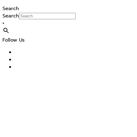
Search
Search
×
Follow Us