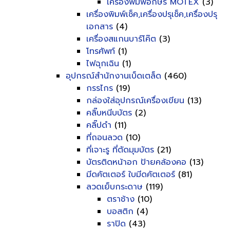
เครื่องพิมพ์อักษร MOTEX
(3)
เครื่องพิมพ์เช็ค,เครื่องปรุเช็ค,เครื่องปรุ
เอกสาร
(4)
เครื่องสแกนบาร์โค๊ต
(3)
โทรศัพท์
(1)
ไฟฉุกเฉิน
(1)
อุปกรณ์สำนักงานเบ็ดเตล็ด
(460)
กรรไกร
(19)
กล่องใส่อุปกรณ์เครื่องเขียน
(13)
คลิ๊บหนีบบัตร
(2)
คลิ๊ปดำ
(11)
ที่ถอนลวด
(10)
ที่เจาะรู ที่ตัดมุมบัตร
(21)
บัตรติดหน้าอก ป้ายคล้องคอ
(13)
มีดคัตเตอร์ ใบมีดคัตเตอร์
(81)
ลวดเย็บกระดาษ
(119)
ตราช้าง
(10)
บอสติก
(4)
ราปิด
(43)