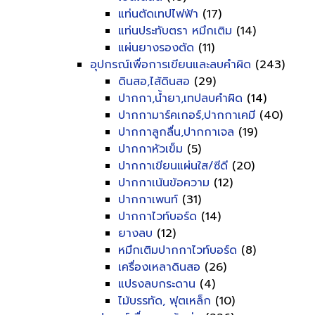
แท่นตัดเทปไฟฟ้า
(17)
แท่นประทับตรา หมึกเติม
(14)
แผ่นยางรองตัด
(11)
อุปกรณ์เพื่อการเขียนและลบคำผิด
(243)
ดินสอ,ไส้ดินสอ
(29)
ปากกา,น้ำยา,เทปลบคำผิด
(14)
ปากกามาร์คเกอร์,ปากกาเคมี
(40)
ปากกาลูกลื่น,ปากกาเจล
(19)
ปากกาหัวเข็ม
(5)
ปากกาเขียนแผ่นใส/ซีดี
(20)
ปากกาเน้นข้อความ
(12)
ปากกาเพนท์
(31)
ปากกาไวท์บอร์ด
(14)
ยางลบ
(12)
หมึกเติมปากกาไวท์บอร์ด
(8)
เครื่องเหลาดินสอ
(26)
แปรงลบกระดาน
(4)
ไม้บรรทัด, ฟุตเหล็ก
(10)