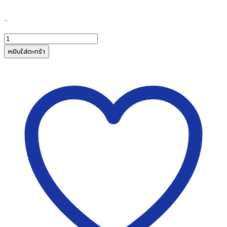
..
จำนวน
ป้า
หยิบใส่ตะกร้า
ยอะค
ริ
ลิ
ค
ตั้ง
โต๊ะ
รูป
เต
นท์
ขนาด
12
x3
นิ้ว
(ID-