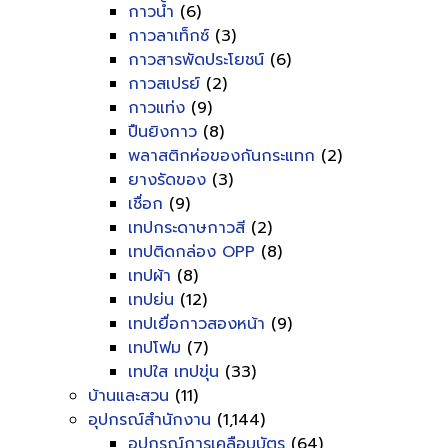
กาวน้ำ
(6)
กาวลาเท็กซ์
(3)
กาวสารพัดประโยชน์
(6)
กาวสเปรย์
(2)
กาวแท่ง
(9)
ปืนยิงกาว
(8)
พลาสติกห่อของกันกระแทก
(2)
ยางรัดของ
(3)
เชื่อก
(9)
เทปกระดาษกาวสี
(2)
เทปติดกล่อง OPP
(8)
เทปผ้า
(8)
เทปย่น
(12)
เทปเยื่อกาวสองหน้า
(9)
เทปโฟม
(7)
เทปใส เทปขุ่น
(33)
บ้านและสวน
(11)
อุปกรณ์สำนักงาน
(1,144)
อุปกรณ์การเคลือบบัตร
(64)