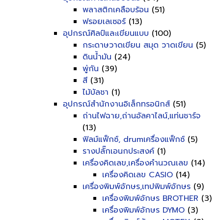
พลาสติกเคลือบร้อน
(51)
ฟรอยเลเซอร์
(13)
อุปกรณ์ศิลป์และเขียนแบบ
(100)
กระดาษวาดเขียน สมุด วาดเขียน
(5)
ดินน้ำมัน
(24)
พู่กัน
(39)
สี
(31)
ไม้บัลชา
(1)
อุปกรณ์สำนักงานอิเล็กทรอนิกส์
(51)
ถ่านไฟฉาย,ถ่านอัลคาไลน์,แท่นชาร์จ
(13)
ฟิลม์แฟ็กซ์, drumเครื่องแฟ็กซ์
(5)
รางปลั๊กเอนกประสงค์
(1)
เครื่องคิดเลข,เครื่องคำนวณเลข
(14)
เครื่องคิดเลข CASIO
(14)
เครื่องพิมพ์อักษร,เทปพิมพ์อักษร
(9)
เครื่องพิมพ์อักษร BROTHER
(3)
เครื่องพิมพ์อักษร DYMO
(3)