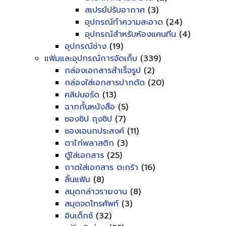
สเปรย์ปรับอากาศ
(3)
อุปกรณ์ทำความสะอาด
(24)
อุปกรณ์สำหรับห้องแคนทีน
(4)
อุปกรณ์ช่าง
(19)
แฟ้มและอุปกรณ์การจัดเก็บ
(339)
กล่องเอกสารสำเร็จรูป
(2)
กล่องใส่เอกสารปากตัด
(20)
คลิปบอร์ด
(13)
ฉากกั้นหนังสือ
(5)
ซองซิป ถุงซิป
(7)
ซองเอนกประสงค์
(11)
ตาไก่พลาสติก
(3)
ตู้ใส่เอกสาร
(25)
ถาดใส่เอกสาร ตะกร้า
(16)
ลิ้นแฟ้ม
(8)
สมุดกล่าวรายงาน
(8)
สมุดจดโทรศัพท์
(3)
อินเด็กซ์
(32)