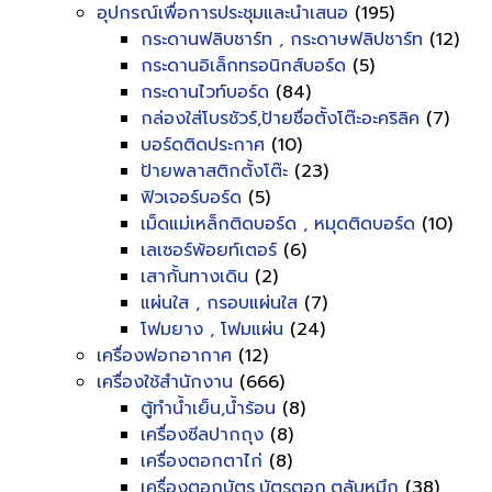
อุปกรณ์เพื่อการประชุมและนำเสนอ
(195)
กระดานฟลิบชาร์ท , กระดาษฟลิปชาร์ท
(12)
กระดานอิเล็กทรอนิกส์บอร์ด
(5)
กระดานไวท์บอร์ด
(84)
กล่องใส่โบรชัวร์,ป้ายชื่อตั้งโต๊ะอะคริลิค
(7)
บอร์ดติดประกาศ
(10)
ป้ายพลาสติกตั้งโต๊ะ
(23)
ฟิวเจอร์บอร์ด
(5)
เม็ดแม่เหล็กติดบอร์ด , หมุดติดบอร์ด
(10)
เลเซอร์พ้อยท์เตอร์
(6)
เสากั้นทางเดิน
(2)
แผ่นใส , กรอบแผ่นใส
(7)
โฟมยาง , โฟมแผ่น
(24)
เครื่องฟอกอากาศ
(12)
เครื่องใช้สำนักงาน
(666)
ตู้ทำน้ำเย็น,น้ำร้อน
(8)
เครื่องซีลปากถุง
(8)
เครื่องตอกตาไก่
(8)
เครื่องตอกบัตร,บัตรตอก,ตลับหมึก
(38)