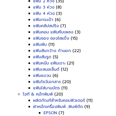
แฟ้ม 2 ห่วง
(35)
แฟ้ม 3 ห่วง
(8)
แฟ้ม 4 ห่วง
(3)
แฟ้มกระเป๋า
(6)
แฟ้มคลิปสปริง
(7)
แฟ้มคอม แฟ้มหีบเพลง
(3)
แฟ้มซอง ซองใสแข็ง
(15)
แฟ้มพับ
(11)
แฟ้มสันกว้าง ก้านยก
(22)
แฟ้มสันรูด
(5)
แฟ้มหนีบ แฟ้มเจาะ
(21)
แฟ้มเสนอเซ็นต์
(12)
แฟ้มแขวน
(6)
แฟ้มโชว์เอกสาร
(20)
แฟ้มใส่นามบัตร
(11)
ไอที & หมึกพิมพ์
(20)
ผลิตภัณฑ์สำหรับคอมพิวเตอร์
(11)
ผ้าหมึกเครื่องพิมพ์ ,พิมพ์ดีด
(9)
EPSON
(7)