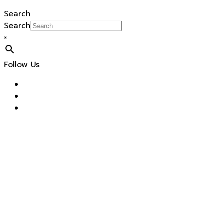
Search
Search
×
Follow Us