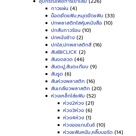
อุปกรณ์เพื่อการเข้าเล่ม
(226)
กาวแผ่น
(4)
น็อดยึดแฟ้ม,หมุดยึดแฟ้ม
(33)
ปกพลาสติกใสหุ้มหนังสือ
(10)
ปกสันกาวร้อน
(10)
ปกหนังช้าง
(2)
ปกใส,ปกพลาสติกสี
(16)
สันIBICLICK
(2)
สันขดลวด
(46)
สันตะปู,สันตะเกียบ
(9)
สันรูด
(6)
สันห่วงพลาสติก
(16)
สันเกลียวพลาสติก
(20)
ห่วงเหล็กใส่แฟ้ม
(52)
ห่วง2ห่วง
(21)
ห่วง3ห่วง
(6)
ห่วง4ห่วง
(1)
ห่วงออแกนไนซ์
(10)
ห่วงแฟ้มหนีบ,คลิ๊บบอร์ด
(14)