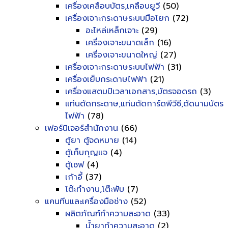
เครื่องเคลือบบัตร,เคลือบยูวี
(50)
เครื่องเจาะกระดาษระบบมือโยก
(72)
อะไหล่เหล็กเจาะ
(29)
เครื่องเจาะขนาดเล็ก
(16)
เครื่องเจาะขนาดใหญ่
(27)
เครื่องเจาะกระดาษระบบไฟฟ้า
(31)
เครื่องเย็บกระดาษไฟฟ้า
(21)
เครื่องแสตมป์เวลาเอกสาร,บัตรจอดรถ
(3)
แท่นตัดกระดาษ,แท่นตัดการ์ดพีวีซี,ตัดนามบัตร
ไฟฟ้า
(78)
เฟอร์นิเจอร์สำนักงาน
(66)
ตู้ยา ตู้จดหมาย
(14)
ตู้เก็บกุญแจ
(4)
ตู้เซฟ
(4)
เก้าอี้
(37)
โต๊ะทำงาน,โต๊ะพับ
(7)
แคนทีนและเครื่องมือช่าง
(52)
ผลิตภัณฑ์ทำความสะอาด
(33)
น้ำยาทำความสะอาด
(2)