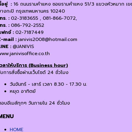
ี่อยู่ :
16 ถนนรามคำแหง ซอยรามคำแหง 51/3 แขวงหัวหมาก เข
บางกะปิ กรุงเทพมหานคร 10240
โทร. :
02-3183655 , 081-866-7072,
โทร. :
086-792-2552
แฟกซ์ :
02-7187449
E-mail :
janivis2008@hotmail.com
LINE :
@JANIVIS
www.janivisoffice.co.th
เวลาให้บริการ (Business hour)
ับการสั่งซื้อผ่านเว็บไซต์ 24 ชั่วโมง
วันจันทร์ - เสาร์ เวลา 8.30 - 17.30 น.
หยุด อาทิตย์
ตอบอีเมล์ทุกๆ วันภายใน 24 ชั่วโมง
MENU
HOME