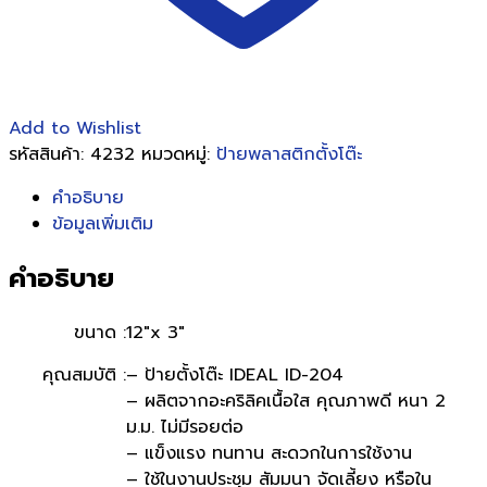
204)
ชิ้น
Add to Wishlist
รหัสสินค้า:
4232
หมวดหมู่:
ป้ายพลาสติกตั้งโต๊ะ
คำอธิบาย
ข้อมูลเพิ่มเติม
คำอธิบาย
ขนาด :
12″x 3″
คุณสมบัติ :
– ป้ายตั้งโต๊ะ IDEAL ID-204
– ผลิตจากอะคริลิคเนื้อใส คุณภาพดี หนา 2
ม.ม. ไม่มีรอยต่อ
– แข็งแรง ทนทาน สะดวกในการใช้งาน
– ใช้ในงานประชุม สัมมนา จัดเลี้ยง หรือใน