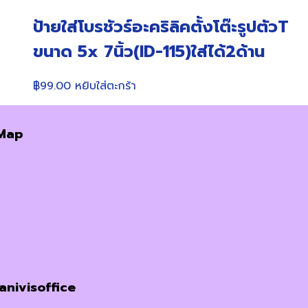
ป้ายใส่โบรชัวร์อะคริลิคตั้งโต๊ะรูปตัวT
ขนาด 5x 7นิ้ว(ID-115)ใส่ได้2ด้าน
฿
99.00
หยิบใส่ตะกร้า
Map
janivisoffice