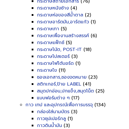
กระดาษสีถ่ายเอกสาร
(76)
กระดาษหนังช้าง
(4)
กระดาษห่อของสีน้ำตาล
(2)
กระดาษอาร์ตมัน,อาร์ตแก้ว
(1)
กระดาษเทา
(5)
กระดาษเพื่องานสร้างสรรค์
(6)
กระดาษแฟ็กซ์
(5)
กระดาษโน้ต, POST-IT
(18)
กระดาษโปสเตอร์
(3)
กระดาษโฟโต้บอร์ด
(1)
กระดาษไข
(11)
ซองเอกสาร,ซองจดหมาย
(23)
สติกเกอร์,ป้าย LABEL
(41)
สมุดปกอ่อน,ปกแข็ง,สมุดโน็ต
(25)
แบบฟอร์มต่าง ๆ
(17)
กาว เทป และอุปกรณ์เพื่อการบรรจุ
(134)
กล่องใส่นามบัตร
(3)
กาวซุปเปอร์กลู
(1)
กาวดินน้ำมัน
(3)